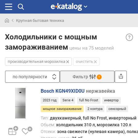
Крупная бытовая техника
Искали
Прои
раньше
Холодильники с мощным
моро
замораживанием
— хол
цены
на 75 моделей
кото
обла
производительная морозилка
очистить
моро
каме
по популярности
Фильтр
1
с
Сортировать
высо
Bosch KGN49XID0U
нержавейка
мощн
п
замор
2023 год
Serie 4
full No Frost
инвертор
о
Такие
п
мощное замораживание
2 контура
сенсорный
устро
о
Тип:
двухкамерный, full No Frost, инверторный
спос
п
Обьем:
холодильник 310 л, морозилка 120 л
замо
у
боле
Отсеки:
зона свежести (нулевая камера), полк
л