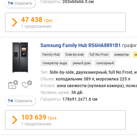
м
Габариты:
203x60x66.5 см
Спросить
м
о
47 438
грн.
р
о
1 предложение
з
и
Samsung Family Hub RS6HA8891B1
графи
л
ь
Family Hub
Side-by-side
full No Frost
инвертор
м
н
генератор льда
умный дом
сенсорный
о
й
Тип:
Side-by-side, двухкамерный, full No Frost,
к
Обьем:
холодильник 389 л, морозилка 225 л
а
Отсеки:
зона свежести (нулевая камера), полк
м
Уровень шума:
36 дБ
е
Габариты:
178x91.2x71.6 см
Спросить
р
ы
103 639
(
грн.
л
1 предложение
)