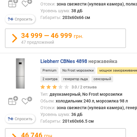
л
Отсеки:
зона свежести (нулевая камера), полк
)
Уровень шума:
38 дБ
Габариты:
203x60x66 см
Спросить
к
о
л
34 999 — 46 999
грн.
и
47 предложений
ч
е
с
Liebherr CBNes 4898
нержавейка
т
Premium
No Frost морозилки
мощное замораживани
в
о
2 контура
генератор льда
сенсорный
к
3.0 /
2
отзыва
а
Тип:
двухкамерный, No Frost морозилки
м
Обьем:
холодильник 240 л, морозилка 98 л
е
Отсеки:
зона свежести (нулевая камера), гене
р
Уровень шума:
36 дБ
Спросить
Габариты:
201x60x66.5 см
N
o
46 746
грн.