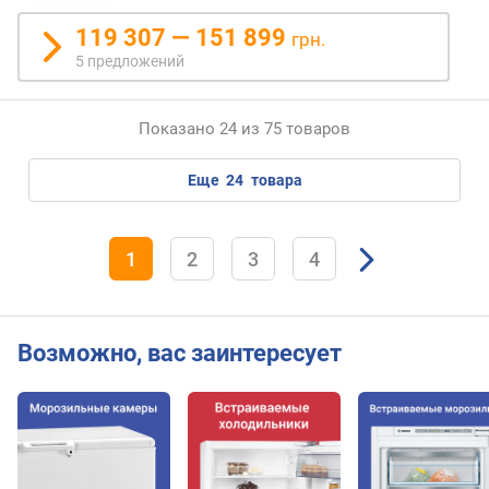
а
119 307 — 151 899
грн.
т
5 предложений
о
р
Показано 24 из 75 товаров
у
п
р
еще
24
товара
а
в
л
1
2
3
4
е
н
и
е
Возможно, вас заинтересует
г
о
л
о
с