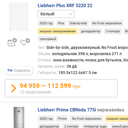
п
Liebherr Plus XRF 5220 22
о
графит
л
нержавейка
о
2025 год
Plus
Side-by-side
No Frost морозилки
ч
мощное замораживание
дезодоратор
2 контура
B
к
сенсорный
и
н
Тип:
Side-by-side, двухкамерный, No Frost мор
а
Обьем:
холодильник 398 л, морозилка 271 л
д
Отсеки:
зона влажности, полка для бутылок, 
в
Уровень шума:
38 дБ
е
Спросить
Габариты:
185.5х122.6х67.5 см
р
ц
94 959 — 112 599
грн.
е
12 предложений
(
ш
т
Liebherr Prime CBNsda 775i
нержавейка
)
2025 год
Prime
No Frost морозилки
мощное замо
т
дезодоратор
2 контура
генератор льда
умный до