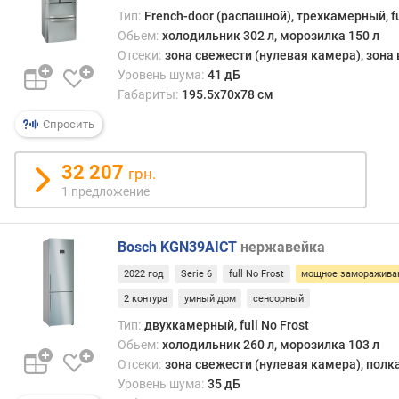
о
Тип:
French-door (распашной), трехкамерный, fu
р
Обьем:
холодильник 302 л, морозилка 150 л
о
Отсеки:
зона свежести (нулевая камера), зона
з
Уровень шума:
41 дБ
и
Габариты:
195.5x70x78 см
л
ь
Спросить
н
а
32 207
грн.
я
1 предложение
к
а
м
Bosch KGN39AICT
нержавейка
е
р
2022 год
Serie 6
full No Frost
мощное заморажива
а
2 контура
умный дом
сенсорный
Тип:
двухкамерный, full No Frost
о
б
Обьем:
холодильник 260 л, морозилка 103 л
ъ
Отсеки:
зона свежести (нулевая камера), полк
е
Уровень шума:
35 дБ