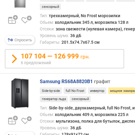
е
сенсорный
м
п
Тип:
трехкамерный, No Frost морозилки
е
Обьем:
холодильник 345 л, морозилка 128 л
р
Отсеки:
зона свежести (нулевая камера), гене
а
Уровень шума:
36 дБ
т
Спросить
Габариты:
201.5х74.7х67.5 см
у
р
107 104 — 126 999
грн.
а
6 предложений
м
о
р
Samsung RS68A8820B1
графит
о
з
Side-by-side
full No Frost
инвертор
мощное замора
и
генератор льда
сенсорный
л
Тип:
Side-by-side, двухкамерный, full No Frost,
к
Обьем:
холодильник 409 л, морозилка 225 л
и
Отсеки:
мультизона, полка для бутылок, диспе
Уровень шума:
36 дБ
в
р
Габариты:
178x91x72 см