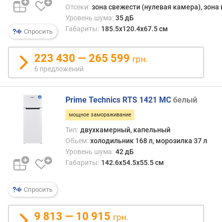
л
Отсеки:
зона свежести (нулевая камера), зона
о
Уровень шума:
35 дБ
д
Габариты:
185.5x120.4x67.5 см
Спросить
н
о
й
223 430 — 265 599
грн.
в
6 предложений
о
д
ы
Prime Technics RTS 1421 MC
белый
мощное замораживание
з
о
Тип:
двухкамерный, капельный
н
Обьем:
холодильник 168 л, морозилка 37 л
а
Уровень шума:
42 дБ
с
Габариты:
142.6x54.5x55.5 см
в
е
ж
Спросить
е
с
9 813 — 10 915
грн.
т