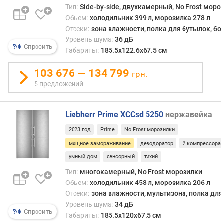
и
Тип:
Side-by-side, двухкамерный, No Frost мор
я
Обьем:
холодильник 399 л, морозилка 278 л
(
Отсеки:
зона влажности, полка для бутылок, 
к
Уровень шума:
36 дБ
г
Спросить
Габариты:
185.5x122.6x67.5 см
/
с
103 676 — 134 799
грн.
у
5 предложений
т
к
и
Liebherr Prime XCCsd 5250
нержавейка
)
2023 год
Prime
No Frost морозилки
л
мощное замораживание
дезодоратор
2 компрессора
е
д
умный дом
сенсорный
тихий
о
Тип:
многокамерный, No Frost морозилки
г
Обьем:
холодильник 458 л, морозилка 206 л
е
Отсеки:
зона влажности, мультизона, полка дл
н
Уровень шума:
34 дБ
е
Спросить
Габариты:
185.5x120x67.5 см
р