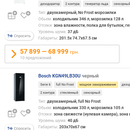
дезодоратор
2 контура
генератор льда
сенсорны
п
Тип:
двухкамерный, No Frost морозилки
о
Обьем:
холодильник 346 л, морозилка 128 л
о
Отсеки:
зона влажности, полка для бутылок, г
т
Уровень шума:
37 дБ
з
Спросить
Габариты:
201.5х 74.7х67.5 см
ы
в
57 899 — 68 999
грн.
а
10 предложений
м
п
Bosch KGN49LB30U
черный
о
д
Serie 6
full No Frost
мощное замораживание
дезо
а
2 контура
стеклянный
сенсорный
т
е
Тип:
двухкамерный, full No Frost
д
Обьем:
холодильник 330 л, морозилка 105 л
о
Отсеки:
зона свежести (нулевая камера), зона
б
Уровень шума:
40 дБ
а
Габариты:
203x70x67 см
Спросить