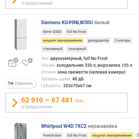
5 предложений
и
(
н
Siemens KG49NLW30U
белый
у
л
Serie iQ500
full No Frost
е
мощное замораживание
дезодоратор
2 контура
в
стеклянный
сенсорный
а
я
Тип:
двухкамерный, full No Frost
к
Обьем:
холодильник 330 л, морозилка 105 л
а
Отсеки:
зона свежести (нулевая камера)
м
Уровень шума:
40 дБ
Спросить
е
Габариты:
203х70х67 см
р
а
62 910 — 67 481
грн.
)
4 предложения
(
л
)
Whirlpool W4D 7XC2
нержавейка
м
French-door
full No Frost
мощное замораживание