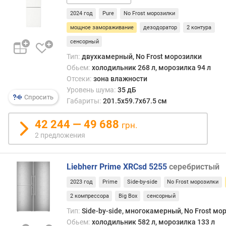
к
2024 год
Pure
No Frost морозилки
а
м
мощное замораживание
дезодоратор
2 контура
е
сенсорный
р
Тип:
двухкамерный, No Frost морозилки
ы
Обьем:
холодильник 268 л, морозилка 94 л
(
Отсеки:
зона влажности
л
Уровень шума:
35 дБ
)
Спросить
Габариты:
201.5х59.7х67.5 см
д
42 244 — 49 688
и
грн.
с
2 предложения
п
е
н
Liebherr Prime XRCsd 5255
серебристый
с
2023 год
Prime
Side-by-side
No Frost морозилки
е
р
2 компрессора
Big Box
сенсорный
х
Тип:
Side-by-side, многокамерный, No Frost мо
о
Обьем:
холодильник 582 л, морозилка 133 л