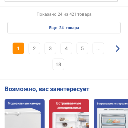
р
а
Показано 24 из 421 товара
т
о
еще
24
товара
р
у
п
1
2
3
4
5
...
р
а
18
в
л
е
н
Возможно, вас заинтересует
и
е
г
о
л
о