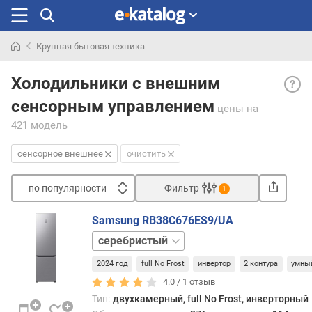
Крупная бытовая техника
Искали
Сенс
раньше
Холодильники с внешним
внеш
сенсорным управлением
упра
цены
на
—
421 модель
Упра
при
сенсорное внешнее
очистить
помо
сенс
по популярности
Фильтр
1
панел
Сортировать
расп
Samsung RB38C676ES9/UA
снар
п
бежевый
холод
о
черный
как
п
2024 год
full No Frost
инвертор
2 контура
умны
прави
о
4.0 /
1
отзыв
на
п
дверц
Тип:
двухкамерный, full No Frost, инверторный
у