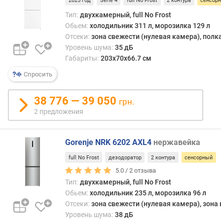
2025 год
Serie 4
full No Frost
2 контура
сенсор
ч
Тип:
двухкамерный, full No Frost
)
Обьем:
холодильник 311 л, морозилка 129 л
Отсеки:
зона свежести (нулевая камера), полк
м
о
Уровень шума:
35 дБ
щ
Габариты:
203х70х66.7 см
н
Спросить
о
с
т
38 776 — 39 050
грн.
ь
2 предложения
з
а
м
Gorenje NRK 6202 AXL4
нержавейка
о
full No Frost
дезодоратор
2 контура
сенсорный
р
5.0 /
2
отзыва
а
ж
Тип:
двухкамерный, full No Frost
и
Обьем:
холодильник 235 л, морозилка 96 л
в
Отсеки:
зона свежести (нулевая камера), зона
а
Уровень шума:
38 дБ