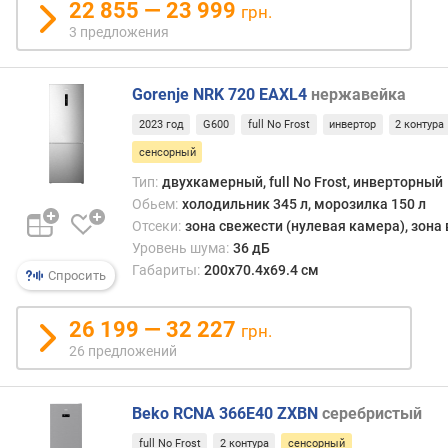
22 855 — 23 999
грн.
т
3 предложения
и
(
н
Gorenje NRK 720 EAXL4
нержавейка
у
л
2023 год
G600
full No Frost
инвертор
2 контура
е
сенсорный
в
Тип:
двухкамерный, full No Frost, инверторный
а
Обьем:
холодильник 345 л, морозилка 150 л
я
Отсеки:
зона свежести (нулевая камера), зона
к
Уровень шума:
36 дБ
а
м
Габариты:
200x70.4x69.4 см
Спросить
е
р
26 199 — 32 227
грн.
а
26 предложений
)
(
л
Beko RCNA 366E40 ZXBN
серебристый
)
full No Frost
2 контура
сенсорный