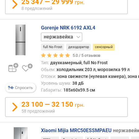
25 347 — 29 999
грн.
чаще,
е
8 предложений
чем
д
внутр
л
о
Gorenje NRK 6192 AXL4
ж
серебристый
е
черный
н
full No Frost
дезодоратор
сенсорный
и
5.0 /
5
отзывов
й
Тип:
двухкамерный, full No Frost
Обьем:
холодильник 203 л, морозилка 99 л
Отсеки:
зона свежести (нулевая камера), зона
о
б
Уровень шума:
38 дБ
Спросить
щ
Габариты:
185x60x59.5 см
и
й
23 100 — 32 150
грн.
о
58 предложений
б
ъ
е
Xiaomi Mijia MRC50ESSMPAEU
нержавей
м