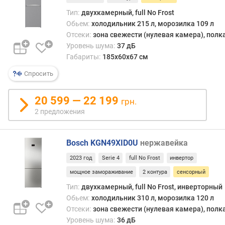
м
Тип:
двухкамерный, full No Frost
о
Обьем:
холодильник 215 л, морозилка 109 л
р
Отсеки:
зона свежести (нулевая камера), полк
о
Уровень шума:
37 дБ
з
Габариты:
185x60x67 см
и
л
Спросить
ь
н
20 599 — 22 199
а
грн.
я
2 предложения
к
а
м
Bosch KGN49XID0U
нержавейка
е
2023 год
Serie 4
full No Frost
инвертор
р
мощное замораживание
2 контура
сенсорный
а
Тип:
двухкамерный, full No Frost, инверторный
о
Обьем:
холодильник 310 л, морозилка 120 л
б
Отсеки:
зона свежести (нулевая камера), полк
ъ
Уровень шума:
36 дБ