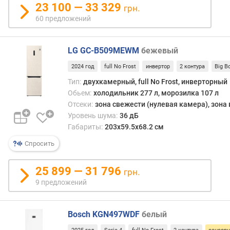
23 100 — 33 329
грн.
р
60 предложений
е
м
я
LG GC-B509MEWM
бежевый
с
о
2024 год
full No Frost
инвертор
2 контура
Big B
х
Тип:
двухкамерный, full No Frost, инверторный
р
Обьем:
холодильник 277 л, морозилка 107 л
а
Отсеки:
зона свежести (нулевая камера), зона
н
Уровень шума:
36 дБ
е
Габариты:
203x59.5x68.2 см
н
и
Спросить
я
х
25 899 — 31 796
грн.
о
л
9 предложений
о
д
Bosch KGN497WDF
белый
а
(