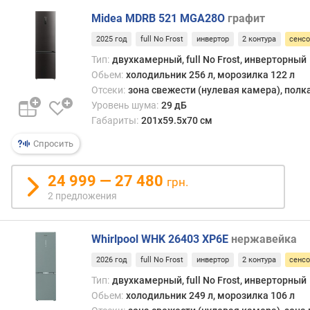
Midea MDRB 521 MGA28O
графит
п
о
2025 год
full No Frost
инвертор
2 контура
сенс
л
Тип:
двухкамерный, full No Frost, инверторный
о
Обьем:
холодильник 256 л, морозилка 122 л
ч
Отсеки:
зона свежести (нулевая камера), полк
к
Уровень шума:
29 дБ
и
Габариты:
201х59.5х70 см
н
а
Спросить
д
в
24 999 — 27 480
грн.
е
2 предложения
р
ц
е
Whirlpool WHK 26403 XP6E
нержавейка
(
ш
2026 год
full No Frost
инвертор
2 контура
сенс
т
Тип:
двухкамерный, full No Frost, инверторный
)
Обьем:
холодильник 249 л, морозилка 106 л