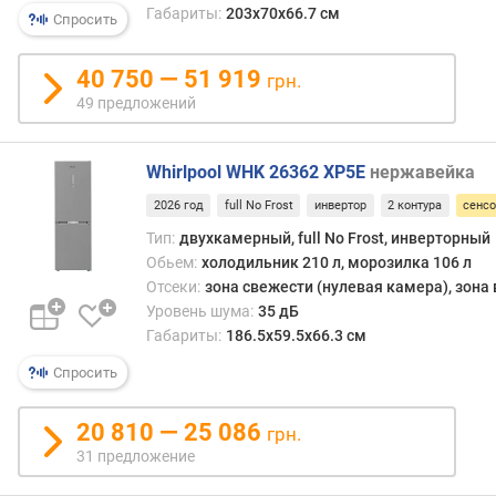
е
Габариты:
203x70x66.7 см
Спросить
м
м
о
40 750 — 51 919
грн.
р
49 предложений
о
з
и
Whirlpool WHK 26362 XP5E
нержавейка
л
2026 год
full No Frost
инвертор
2 контура
сенс
ь
н
Тип:
двухкамерный, full No Frost, инверторный
о
Обьем:
холодильник 210 л, морозилка 106 л
й
Отсеки:
зона свежести (нулевая камера), зона
к
Уровень шума:
35 дБ
а
Габариты:
186.5х59.5х66.3 см
м
Спросить
е
р
ы
20 810 — 25 086
грн.
(
31 предложение
л
)