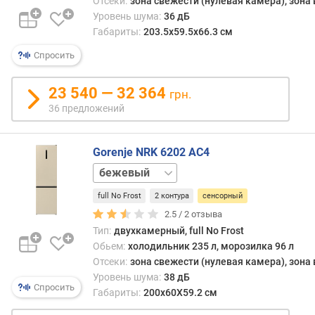
Отсеки:
зона свежести (нулевая камера), зона
т
Уровень шума:
36 дБ
е
Габариты:
203.5х59.5х66.3 см
м
п
Спросить
е
р
23 540 — 32 364
грн.
а
т
36 предложений
у
р
Gorenje NRK 6202 AC4
а
м
белый
о
р
full No Frost
2 контура
сенсорный
о
2.5 /
2
отзыва
з
Тип:
двухкамерный, full No Frost
и
Обьем:
холодильник 235 л, морозилка 96 л
л
Отсеки:
зона свежести (нулевая камера), зона
к
Уровень шума:
38 дБ
и
Спросить
Габариты:
200x60X59.2 см
в