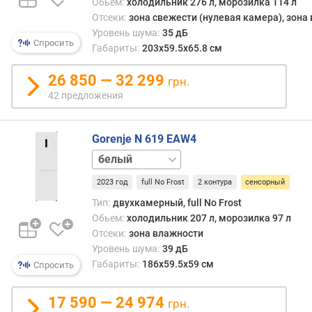
Эти
Обьем:
холодильник 276 л, морозилка 114 л
л
пане
Отсеки:
зона свежести (нулевая камера), зона
я
во
Уровень шума:
35 дБ
р
Спросить
мног
Габариты:
203х59.5х65.8 см
н
схож
о
с
26 850 — 32 299
с
грн.
кноп
т
42 предложения
одна
и
по
ряду
о
Gorenje N 619 EAW4
прич
т
нержавейка
(в
д
том
е
2023 год
full No Frost
2 контура
сенсорный
числ
ш
Тип:
двухкамерный, full No Frost
из-
е
Обьем:
холодильник 207 л, морозилка 97 л
за
в
Отсеки:
зона влажности
боле
ы
высо
Уровень шума:
39 дБ
х
стоим
Габариты:
186х59.5х59 см
Спросить
к
прим
д
в
о
17 590 — 24 974
грн.
осно