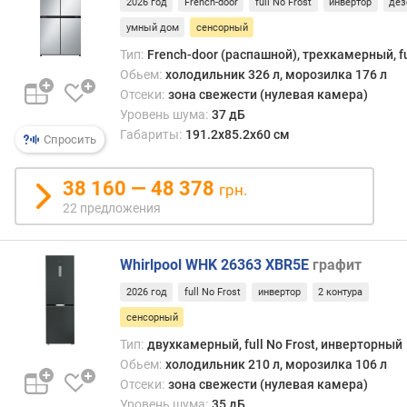
2026 год
French-door
full No Frost
инвертор
дез
(
л
умный дом
сенсорный
)
Тип:
French-door (распашной), трехкамерный, fu
Обьем:
холодильник 326 л, морозилка 176 л
к
Отсеки:
зона свежести (нулевая камера)
о
Уровень шума:
37 дБ
л
Габариты:
191.2х85.2х60 см
Спросить
и
ч
е
38 160 — 48 378
грн.
с
22 предложения
т
в
о
Whirlpool WHK 26363 XBR5E
графит
к
а
2026 год
full No Frost
инвертор
2 контура
м
сенсорный
е
Тип:
двухкамерный, full No Frost, инверторный
р
Обьем:
холодильник 210 л, морозилка 106 л
Отсеки:
зона свежести (нулевая камера)
N
Уровень шума:
35 дБ