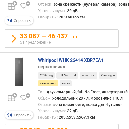
мини
а
Отсеки:
зона свежести (нулевая камера), зона
внеш
в
Уровень шума:
39 дБ
вид,
л
Габариты:
203x60x66 см
да
е
Спросить
и
н
в
и
33 087 — 46 437
грн.
цело
я
51 предложение
они
намн
п
лучш
о
Whirlpool WHK 26414 XBR7EA1
впис
к
нержавейка
в
о
диза
л
2026 год
full No Frost
инвертор
2 контура
холо
и
сенсорный
тихий
чем
ч
кнопк
е
Тип:
двухкамерный, full No Frost, инверторный
Поэт
с
Обьем:
холодильник 297 л, морозилка 118 л
сенс
т
Отсеки:
зона влажности, полка для бутылок
внеш
в
Уровень шума:
32 дБ
упра
Спросить
у
Габариты:
203.5х59.5х67.3 см
встре
п
знач
р