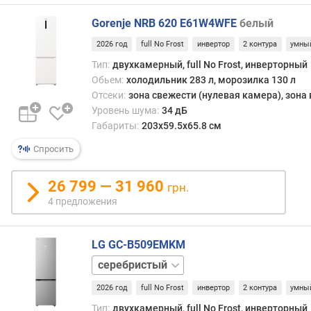
й
Gorenje NRB 620 E61W4WFE
белый
к
а
2026 год
full No Frost
инвертор
2 контура
умны
м
Тип:
двухкамерный, full No Frost, инверторный
е
Обьем:
холодильник 283 л, морозилка 130 л
р
Отсеки:
зона свежести (нулевая камера), зона
ы
(
Уровень шума:
34 дБ
л
Габариты:
203х59.5х65.8 см
)
Спросить
д
и
26 799 — 31 960
грн.
с
4 предложения
п
е
н
LG GC-B509EMKM
с
бежевый
е
черный
р
2026 год
full No Frost
инвертор
2 контура
умны
х
Тип:
двухкамерный, full No Frost, инверторный