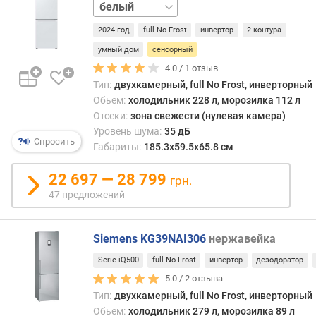
черный
прик
м
Они
2024 год
full No Frost
инвертор
2 контура
пред
п
собо
умный дом
сенсорный
о
спло
о
4.0 /
1
отзыв
ровн
т
Тип:
двухкамерный, full No Frost, инверторный
повер
з
Обьем:
холодильник 228 л, морозилка 112 л
не
ы
Отсеки:
зона свежести (нулевая камера)
нака
в
Уровень шума:
35 дБ
загря
а
Спросить
Габариты:
185.3х59.5х65.8 см
и
м
легко
22 697 — 28 799
грн.
очищ
п
47 предложений
Кром
о
того,
д
сенс
а
Siemens KG39NAI306
нержавейка
пане
т
можн
е
Serie iQ500
full No Frost
инвертор
дезодоратор
прид
д
5.0 /
2
отзыва
очен
о
Тип:
двухкамерный, full No Frost, инверторный
сдер
б
Обьем:
холодильник 279 л, морозилка 89 л