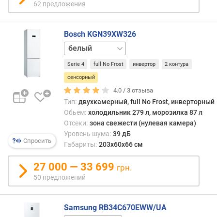
р
62 предложения
в
о
прод
г
моде
и
Bosch KGN39XW326
с
м
нержавейка
обши
функ
о
Serie 4
full No Frost
инвертор
2 контура
Такое
т
упра
сенсорный
д
имее
4.0 /
3
отзыва
о
целы
р
Тип:
двухкамерный, full No Frost, инверторный
ряд
о
Обьем:
холодильник 279 л, морозилка 87 л
досто
г
Отсеки:
зона свежести (нулевая камера)
Так,
и
Уровень шума:
39 дБ
на
Спросить
х
Габариты:
203x60x66 см
сенс
к
не
д
27 000 — 33 699
грн.
нужн
е
50 предложений
нажи
ш
—
е
дост
в
Samsung RB34C670EWW/UA
легко
ы