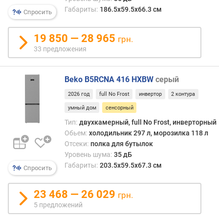
o
Габариты:
186.5х59.5х66.3 см
F
Спросить
r
o
19 850 — 28 965
грн.
s
33 предложения
t
о
Beko B5RCNA 416 HXBW
серый
б
ъ
2026 год
full No Frost
инвертор
2 контура
е
умный дом
сенсорный
м
Тип:
двухкамерный, full No Frost, инверторный
х
о
Обьем:
холодильник 297 л, морозилка 118 л
л
Отсеки:
полка для бутылок
о
Уровень шума:
35 дБ
д
Габариты:
203.5х59.5х67.3 см
Спросить
и
л
23 468 — 26 029
грн.
ь
н
5 предложений
о