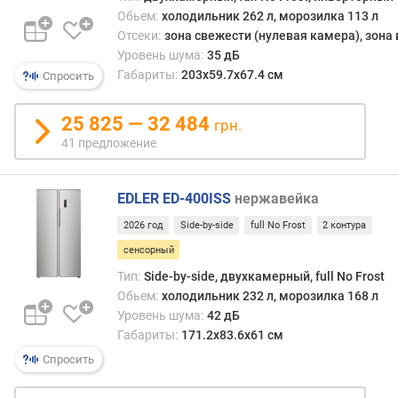
о
Обьем:
холодильник 262 л, морозилка 113 л
л
Отсеки:
зона свежести (нулевая камера), зона
о
Уровень шума:
35 дБ
д
Габариты:
203х59.7х67.4 см
Спросить
н
о
й
25 825 — 32 484
грн.
в
41 предложение
о
д
ы
EDLER ED-400ISS
нержавейка
з
2026 год
Side-by-side
full No Frost
2 контура
о
сенсорный
н
Тип:
Side-by-side, двухкамерный, full No Frost
а
Обьем:
холодильник 232 л, морозилка 168 л
с
Уровень шума:
42 дБ
в
Габариты:
171.2x83.6x61 см
е
ж
Спросить
е
с