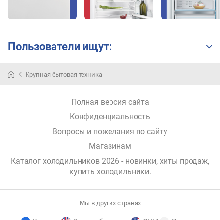
с
о
в
о
Пользователи ищут:
й
а
с
Крупная бытовая техника
с
и
с
Полная версия сайта
т
Конфиденциальность
е
н
Вопросы и пожелания по сайту
т
Магазинам
к
Каталог холодильников 2026 - новинки, хиты продаж,
л
купить холодильники
.
а
с
с
Мы в других странах
э