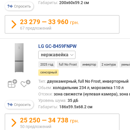
н
Габариты:
200x60x59.2 см
Спросить
и
я
(
23 279 — 33 960
грн.
к
67 предложений
г
/
с
LG GC-B459FNPW
у
бежевый
т
к
2025 год
full No Frost
инвертор
2 контура
умны
и
сенсорный
)
Тип:
двухкамерный, full No Frost, инверторный
л
Обьем:
холодильник 234 л, морозилка 110 л
е
Отсеки:
зона свежести (нулевая камера), зона
д
Уровень шума:
35 дБ
о
Спросить
Габариты:
186х59.5х68.2 см
г
е
25 250 — 34 738
грн.
н
50 предложений
е