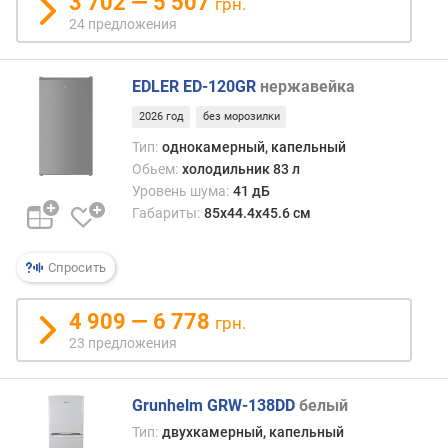
3 702 — 5 507
грн.
л
24 предложения
е
н
и
EDLER ED-120GR
нержавейка
я
2026 год
без морозилки
п
Тип:
однокамерный, капельный
о
Обьем:
холодильник 83 л
к
Уровень шума:
41 дБ
о
Габариты:
85х44.4х45.6 см
л
и
ч
Спросить
е
с
4 909 — 6 778
грн.
т
23 предложения
в
у
п
Grunhelm GRW-138DD
белый
р
е
Тип:
двухкамерный, капельный