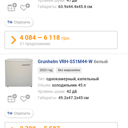
Уровень шума:
41 дБ
п
Габариты:
63.9х44.4х45.6 см
о
о
Спросить
т
з
ы
4 084 — 6 118
грн.
в
21 предложение
а
м
Grunhelm VRH-S51M44-W
белый
п
2023 год
без морозилки
о
д
Тип:
однокамерный, капельный
а
Обьем:
холодильник 45 л
т
Уровень шума:
42 дБ
е
Габариты:
49.2x47.2x45 см
д
о
Спросить
б
а
в