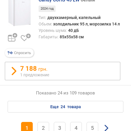
я
2024 год
(
к
Тип:
двухкамерный, капельный
г
Обьем:
холодильник 95 л, морозилка 14 л
/
Уровень шума:
40 дБ
с
Габариты:
85x55x58 см
у
т
Спросить
к
и
)
7 188
грн.
1 предложение
л
е
д
Показано 24 из 109 товаров
о
г
еще
24
товара
е
н
е
р
1
2
3
4
5