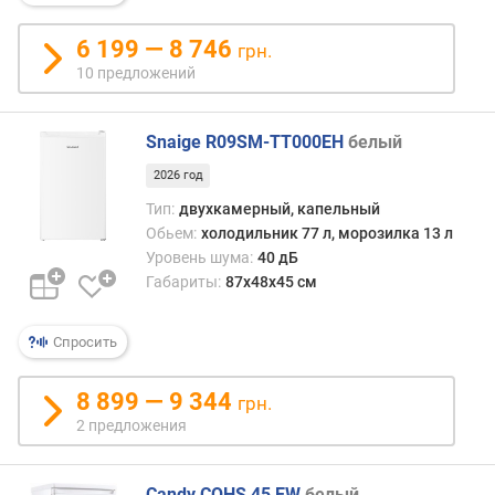
)
6 199 — 8 746
м
грн.
о
10 предложений
щ
н
о
Snaige R09SM-TT000EH
белый
с
2026 год
т
ь
Тип:
двухкамерный, капельный
з
Обьем:
холодильник 77 л, морозилка 13 л
а
Уровень шума:
40 дБ
м
Габариты:
87х48х45 см
о
р
Спросить
а
ж
и
8 899 — 9 344
грн.
в
2 предложения
а
н
и
Candy COHS 45 EW
белый