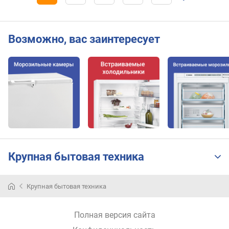
а
т
о
р
Возможно, вас заинтересует
у
п
р
а
в
л
е
н
и
е
Крупная бытовая техника
г
о
Крупная бытовая техника
л
о
Полная версия сайта
с
о