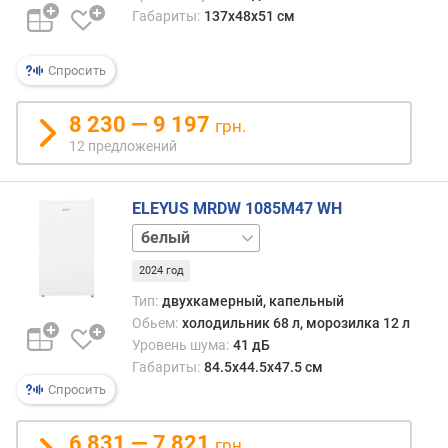
к
Габариты:
137х48х51 см
а
м
е
Спросить
р
ы
8 230 — 9 197
грн.
(
12 предложений
л
)
ELEYUS MRDW 1085M47 WH
д
и
нержавейка
с
п
2024 год
е
Тип:
двухкамерный, капельный
н
Обьем:
холодильник 68 л, морозилка 12 л
с
Уровень шума:
41 дБ
е
Габариты:
84.5х44.5х47.5 см
р
Спросить
х
о
6 831 — 7 821
л
грн.