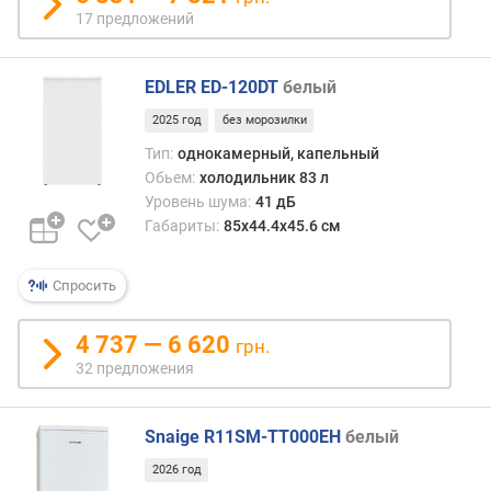
о
17 предложений
д
н
о
EDLER ED-120DT
белый
й
2025 год
без морозилки
в
о
Тип:
однокамерный, капельный
д
Обьем:
холодильник 83 л
ы
Уровень шума:
41 дБ
Габариты:
85х44.4х45.6 см
з
о
Спросить
н
а
с
4 737 — 6 620
грн.
в
32 предложения
е
ж
е
Snaige R11SM-TT000EH
белый
с
2026 год
т