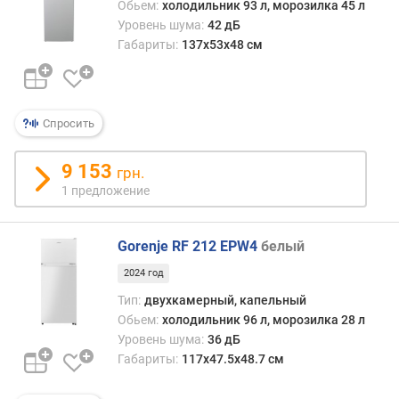
д
Обьем:
холодильник 93 л, морозилка 45 л
л
Уровень шума:
42 дБ
о
Габариты:
137x53x48 см
ж
е
н
и
Спросить
й
9 153
грн.
о
1 предложение
б
щ
Gorenje RF 212 EPW4
белый
и
й
2024 год
о
Тип:
двухкамерный, капельный
б
Обьем:
холодильник 96 л, морозилка 28 л
ъ
Уровень шума:
36 дБ
е
м
Габариты:
117x47.5x48.7 см
(
л