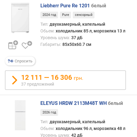
r
Liebherr Pure Re 1201
белый
o
s
2024 год
Pure
сенсорный
t
Тип:
двухкамерный, капельный
Обьем:
холодильник 85 л, морозилка 13 л
о
Уровень шума:
37 дБ
б
Габариты:
85х50х60.7 см
ъ
е
м
Спросить
х
о
12 111 — 16 306
грн.
л
37 предложений
о
д
и
ELEYUS HRDW 2113M48T WH
белый
л
ь
2026 год
н
Тип:
двухкамерный, капельный
о
Обьем:
холодильник 96 л, морозилка 48 л
й
Уровень шума:
42 дБ