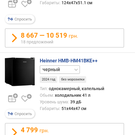
п
Габариты:
124х47х51.1 см
о
л
Спросить
о
ч
к
8 667 — 10 519
грн.
и
18 предложений
н
а
д
Heinner HMB-HM41BKE++
в
белый
е
серебристый
р
2024 год
без морозилки
ц
Тип:
однокамерный, капельный
е
Обьем:
холодильник 41 л
(
Уровень шума:
39 дБ
ш
т
Габариты:
51х44х47 см
Спросить
)
т
4 799
грн.
е