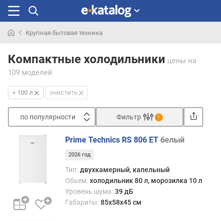
Крупная бытовая техника
Искали
раньше
Компактные холодильники
цены
на
109 моделей
< 100 л
очистить
по популярности
Фильтр
1
Сортировать
Prime Technics RS 806 ET
белый
п
2026 год
о
п
Тип:
двухкамерный, капельный
о
Обьем:
холодильник 80 л, морозилка 10 л
п
Уровень шума:
39 дБ
у
Габариты:
85х58х45 см
л
я