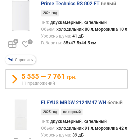
м
Prime Technics RS 802 ET
белый
о
2024 год
р
Тип:
двухкамерный, капельный
о
Обьем:
холодильник 80 л, морозилка 10 л
з
и
Уровень шума:
41 дБ
л
Габариты:
85х47.5х44.5 см
ь
н
Спросить
о
й
к
5 555 — 7 761
грн.
а
11 предложений
м
е
р
ELEYUS MRDW 2124M47 WH
белый
ы
2025 год
сенсорный
(
л
Тип:
двухкамерный, капельный
)
Обьем:
холодильник 91 л, морозилка 42 л
Уровень шума:
39 дБ