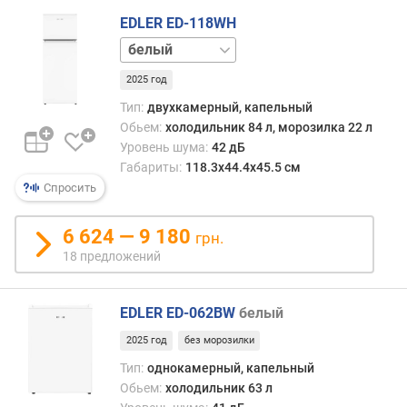
г
EDLER ED-118WH
и
нержавейка
м
2025 год
о
т
Тип:
двухкамерный, капельный
д
Обьем:
холодильник 84 л, морозилка 22 л
о
Уровень шума:
42 дБ
р
Габариты:
118.3х44.4х45.5 см
о
Спросить
г
и
6 624 — 9 180
х
грн.
к
18 предложений
д
е
ш
EDLER ED-062BW
белый
е
2025 год
без морозилки
в
Тип:
однокамерный, капельный
ы
Обьем:
холодильник 63 л
м