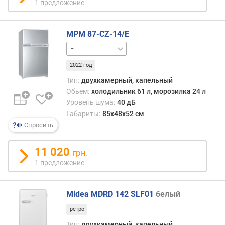
1 предложение
м
п
е
MPM 87-CZ-14/E
р
белый
а
т
2022 год
у
Тип:
двухкамерный, капельный
р
Обьем:
холодильник 61 л, морозилка 24 л
а
Уровень шума:
40 дБ
м
о
Габариты:
85x48x52 см
р
Спросить
о
з
11 020
грн.
и
1 предложение
л
к
и
Midea MDRD 142 SLF01
белый
в
ретро
р
Тип:
двухкамерный, капельный