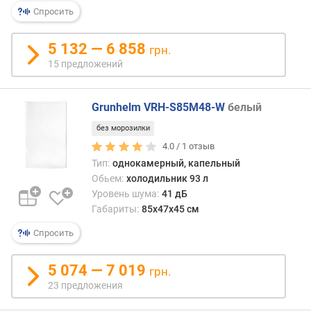
р
Спросить
н
о
5 132 — 6 858
грн.
с
15 предложений
т
и
Grunhelm VRH-S85M48-W
белый
о
т
без морозилки
д
4.0 /
1
отзыв
е
Тип:
однокамерный, капельный
ш
Обьем:
холодильник 93 л
е
Уровень шума:
41 дБ
в
Габариты:
85x47x45 см
ы
х
Спросить
к
д
5 074 — 7 019
грн.
о
23 предложения
р
о