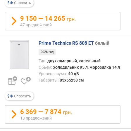
Спросить
)
к
9 150 — 14 265
грн.
о
47 предложений
л
и
ч
Prime Technics RS 808 ET
белый
е
2026 год
с
т
Тип:
двухкамерный, капельный
в
Обьем:
холодильник 95 л, морозилка 14 л
о
Уровень шума:
40 дБ
к
Габариты:
85x55x58 см
а
м
Спросить
е
р
6 369 — 7 874
грн.
N
13 предложений
o
F