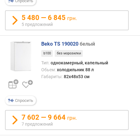
Спросить
р
о
5 480 — 6 845
грн.
з
5 предложений
и
л
ь
Beko TS 190020
белый
н
а
b100
без морозилки
я
Тип:
однокамерный, капельный
к
Обьем:
холодильник 88 л
а
Габариты:
82x48x53 см
м
е
р
а
Спросить
о
7 602 — 9 664
б
грн.
ъ
7 предложений
е
м