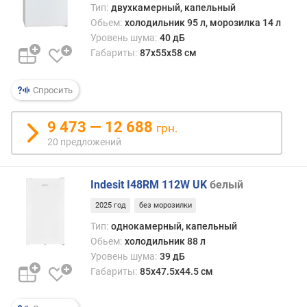
и
Тип:
двухкамерный, капельный
(
Обьем:
холодильник 95 л, морозилка 14 л
н
Уровень шума:
40 дБ
у
Габариты:
87х55х58 см
л
е
в
Спросить
а
я
9 473 — 12 688
грн.
к
20 предложений
а
м
е
Indesit I48RM 112W UK
белый
р
а
2025 год
без морозилки
)
Тип:
однокамерный, капельный
(
Обьем:
холодильник 88 л
л
Уровень шума:
39 дБ
)
Габариты:
85х47.5х44.5 см
м
о