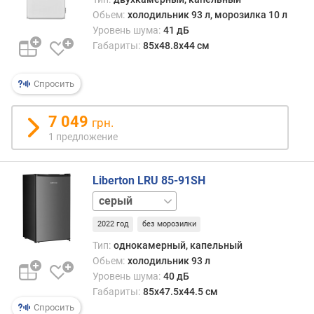
е
Обьем:
холодильник 93 л, морозилка 10 л
м
Уровень шума:
41 дБ
я
Габариты:
85x48.8x44 см
с
о
х
Спросить
р
а
7 049
грн.
н
1 предложение
е
н
и
Liberton LRU 85-91SH
я
х
белый
о
2022 год
без морозилки
л
о
Тип:
однокамерный, капельный
д
Обьем:
холодильник 93 л
а
Уровень шума:
40 дБ
(
Габариты:
85x47.5x44.5 см
ч
Спросить