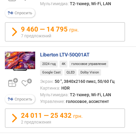
е
Мультимедиа:
T2-тюнер, Wi-Fi, LAN
н
Спросить
и
я
9 460 — 14 795
грн.
п
7 предложений
о
к
о
Liberton LTV-50Q01AT
л
2024 год
4K
голосовое управление
и
Google Cast
QLED
Dolby Vision
ч
е
Экран:
50 ", 3840x2160 пикс, 50/60 Гц
с
Картинка:
HDR
т
Мультимедиа:
T2-тюнер, Wi-Fi, LAN
в
Спросить
Управление:
голосовое, ассистент
у
п
24 011 — 25 432
грн.
р
2 предложения
е
д