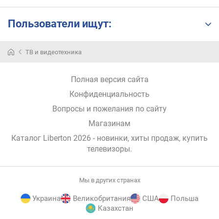
р
а
з
Пользователи ищут:
р
е
ш
ТВ и видеотехника
е
н
Полная версия сайта
и
е
Конфиденциальность
(
Вопросы и пожелания по сайту
п
и
Магазинам
к
Каталог Liberton 2026
- новинки, хиты продаж,
купить
с
телевизоры
.
)
о
Мы в других странах
п
ц
Украина
Великобритания
США
Польша
и
Казахстан
и