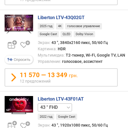
п
о
о
Liberton LTV-43Q02GT
т
з
2025 год
4K
голосовое управление
ы
Google Cast
QLED
Dolby Vision
в
а
Экран:
43 ", 3840x2160 пикс, 50/60 Гц
м
Картинка:
HDR
Мультимедиа:
T2-тюнер, Wi-Fi, Google TV, LAN
п
Спросить
Управление:
голосовое, ассистент
о
д
11 570 — 13 349
грн.
а
12 предложений
т
е
д
Liberton LTV-43F01AT
о
24 "
б
HD
а
2022 год
Google Cast
в
Экран:
43 ", 1920x1080 пикс, 50/60 Гц
л