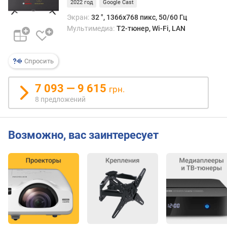
2022 год
Google Cast
в
е
Экран:
32 ", 1366x768 пикс, 50/60 Гц
т
Мультимедиа:
T2-тюнер, Wi-Fi, LAN
к
и
Спросить
п
о
7 093 — 9 615
грн.
к
р
8 предложений
ы
т
и
Возможно, вас заинтересует
е
э
к
р
а
н
а