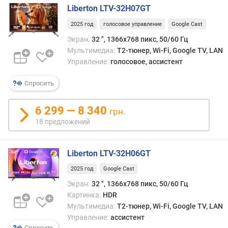
л
Liberton LTV-32H07GT
о
ж
2025 год
голосовое управление
Google Cast
е
Экран:
32 ", 1366x768 пикс, 50/60 Гц
н
Мультимедиа:
T2-тюнер, Wi-Fi, Google TV, LAN
и
Управление:
голосовое, ассистент
й
Спросить
р
6 299 — 8 340
а
грн.
з
18 предложений
м
е
р
Liberton LTV-32H06GT
д
2025 год
Google Cast
и
а
Экран:
32 ", 1366x768 пикс, 50/60 Гц
г
Картинка:
HDR
о
Мультимедиа:
T2-тюнер, Wi-Fi, Google TV, LAN
н
Управление:
ассистент
а
Спросить