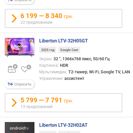
л
и
6 199 — 8 340
грн.
(
22 предложения
"
)
Liberton LTV-32H05GT
м
а
2025 год
Google Cast
т
Экран:
32 ", 1366x768 пикс, 50/60 Гц
р
Картинка:
HDR
и
Мультимедиа:
T2-тюнер, Wi-Fi, Google TV, LAN
ц
Управление:
ассистент
а
Спросить
т
и
5 799 — 7 791
грн.
п
13 предложений
п
о
д
Liberton LTV-32H02AT
с