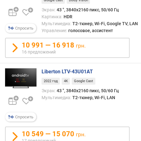
Google Cast
Dolby Vision
и
м
Экран:
43 ", 3840x2160 пикс, 50/60 Гц
Картинка:
HDR
о
Мультимедиа:
T2-тюнер, Wi-Fi, Google TV, LAN
Спросить
т
Управление:
голосовое, ассистент
д
о
10 991 — 16 918
грн.
р
16 предложений
о
г
и
Liberton LTV-43U01AT
х
к
2022 год
4K
Google Cast
д
Экран:
43 ", 3840x2160 пикс, 50/60 Гц
е
Мультимедиа:
T2-тюнер, Wi-Fi, LAN
ш
е
в
Спросить
ы
м
10 549 — 15 070
грн.
17 предложений