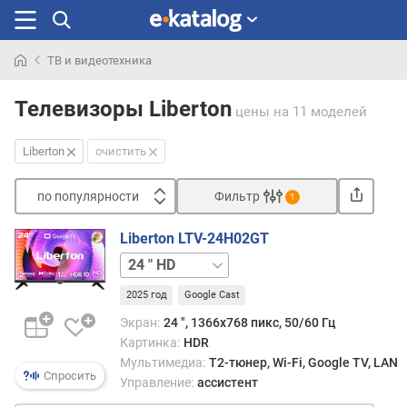
ТВ и видеотехника
Искали
раньше
Телевизоры Liberton
цены
на 11 моделей
Liberton
очистить
по популярности
Фильтр
1
Сортировать
Liberton LTV-24H02GT
п
40 "
о
FHD
43 "
п
2025 год
Google Cast
FHD
о
Экран:
24 ", 1366x768 пикс, 50/60 Гц
п
Картинка:
HDR
у
Мультимедиа:
T2-тюнер, Wi-Fi, Google TV, LAN
л
Спросить
Управление:
ассистент
я
р