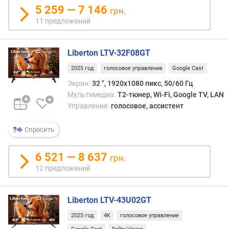
5 259 — 7 146
н
грн.
о
11 предложений
с
т
и
Liberton LTV-32F08GT
2025 год
голосовое управление
Google Cast
о
т
Экран:
32 ", 1920x1080 пикс, 50/60 Гц
д
Мультимедиа:
T2-тюнер, Wi-Fi, Google TV, LAN
е
Управление:
голосовое, ассистент
ш
е
Спросить
в
ы
6 521 — 8 637
грн.
х
12 предложений
к
д
о
Liberton LTV-43U02GT
р
о
2025 год
4K
голосовое управление
г