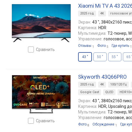
Xiaomi Mi TV A 43 202
2025 год
4K
голосовое у
Экран:
43 ", 3840x2160 пикс
Картинка:
HDR
Мультимедиа:
T2-тюнер, Wi
Управление:
голосовое, ас
Отзывы
Фото
Где купить
1
5
1
сравнить
43 "
50 "
55 "
65 
Skyworth 43Q66PRO
2025 год
4K
100/120 Гц
Google Cast
QLED
HDR10+
Экран:
43 ", 3840x2160 пикс,
Картинка:
HDR, Upscaling д
Мультимедиа:
T2-тюнер, Wi
Управление:
голосовое, ас
сравнить
Фото
Обсуждение
Где ку
8
1