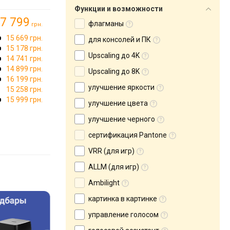
Функции и возможности
7 799
флагманы
грн.
15 669 грн.
для консолей и ПК
15 178 грн.
Upscaling до 4K
14 741 грн.
14 899 грн.
Upscaling до 8K
16 199 грн.
улучшение яркости
15 258 грн.
15 999 грн.
улучшение цвета
улучшение черного
сертификация Pantone
VRR (для игр)
ALLM (для игр)
Ambilight
картинка в картинке
управление голосом