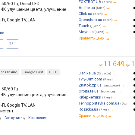
FOXTROT.UA
→
(Киев)
 50/60 Гц, Direct LED
Artline.ua
→
(Киев)
о 4K, улучшение цвета, улучшение
Click.ua
→
(Киев)
-Fi, Google TV, LAN
Openshop.ua
→
(Киев)
Touch
→
(Днепр)
Moyo.ua
→
ия
(Киев)
Сравнить цены
→
54
"
75 "
11 649
1
от
до
правление
Google Cast
QLED
Denika.ua
→
(Харьков)
Tviy-Dim.com
→
(Киев)
Znatok.zp.ua
→
(Запорожье)
, 50/60 Гц
Orbita.te.ua
→
(Тернополь)
о 4K, улучшение цвета, улучшение
Кібернетики
→
(Киев)
Tehnopostavka.com.ua
(Одесса)
-Fi, Google TV, LAN
Rozetka.ua
→
(Киев)
систент
Сравнить цены
→
9
Где купить
Крепления
3
9