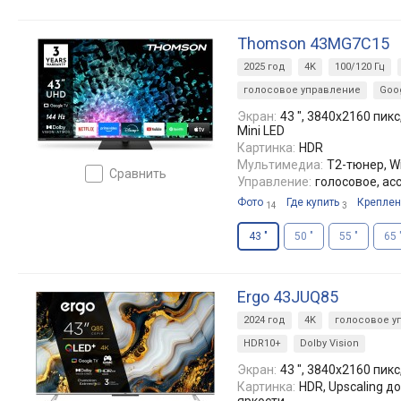
Thomson 43MG7C15
2025 год
4K
100/120 Гц
голосовое управление
Goog
Экран:
43 ", 3840x2160 пикс
Mini LED
Картинка:
HDR
Мультимедиа:
T2-тюнер, Wi
сравнить
Управление:
голосовое, ас
Фото
Где купить
Креплен
14
3
43 "
50 "
55 "
65 
Ergo 43JUQ85
2024 год
4K
голосовое у
HDR10+
Dolby Vision
Экран:
43 ", 3840x2160 пикс
Картинка:
HDR, Upscaling д
яркости