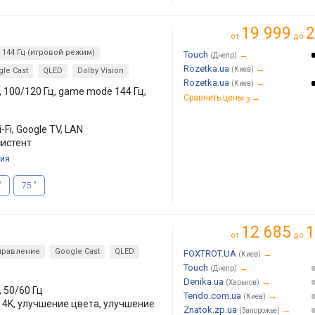
19 999
2
от
до
144 Гц (игровой режим)
Touch
→
(Днепр)
Rozetka.ua
→
(Киев)
le Cast
QLED
Dolby Vision
Rozetka.ua
→
(Киев)
, 100/120 Гц, game mode 144 Гц,
Сравнить цены
→
3
-Fi, Google TV, LAN
систент
ия
"
75 "
12 685
1
от
до
правление
Google Cast
QLED
FOXTROT.UA
→
(Киев)
Touch
→
(Днепр)
Denika.ua
→
(Харьков)
, 50/60 Гц
Tendo.com.ua
→
(Киев)
о 4K, улучшение цвета, улучшение
Znatok.zp.ua
→
(Запорожье)