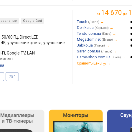
14 670
1
от
до
правление
Google Cast
Touch
→
(Днепр)
Denika.ua
→
(Харьков)
Tendo.com.ua
→
(Киев)
 50/60 Гц, Direct LED
Megadom.net
→
(Днепр)
о 4K, улучшение цвета, улучшение
Jabko.ua
→
(Львов)
Saren.com.ua
→
(Львов)
-Fi, Google TV, LAN
Game-shop.com.ua
→
(Киев)
систент
Сравнить цены
→
24
ия
"
75 "