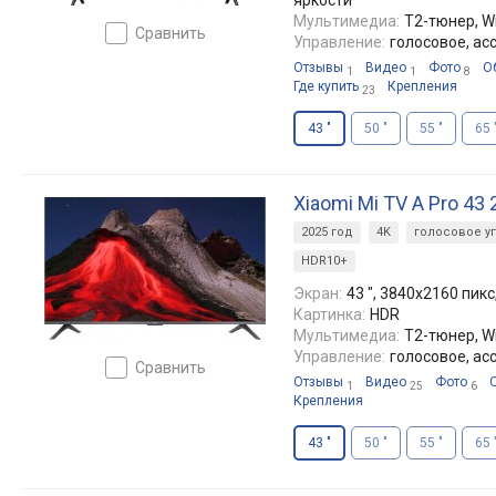
яркости
Мультимедиа:
T2-тюнер, Wi
сравнить
Управление:
голосовое, ас
Отзывы
Видео
Фото
О
1
1
8
Где купить
Крепления
23
43 "
50 "
55 "
65 
Xiaomi Mi TV A Pro 43
2025 год
4K
голосовое у
HDR10+
Экран:
43 ", 3840x2160 пикс
Картинка:
HDR
Мультимедиа:
T2-тюнер, Wi
Управление:
голосовое, ас
сравнить
Отзывы
Видео
Фото
1
25
6
Крепления
43 "
50 "
55 "
65 