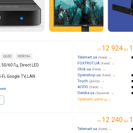
12 924
1
от
до
QLED
HDR10+
Telemart.ua
→
(Киев)
FOXTROT.UA
→
(Киев)
 50/60 Гц, Direct LED
Click.ua
→
(Киев)
Openshop.ua
→
(Киев)
-Fi, Google TV, LAN
Touch
→
(Днепр)
АЛЛО
→
(Киев)
ния
Denika.ua
→
(Харьков)
Сравнить цены
→
"
55
12 240
1
от
до
Telemart.ua
→
(Киев)