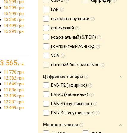
USB-C
картридер
15 299 грн.
15 299 грн.
LAN
15 299 грн.
выход на наушники
13 250 грн.
14 499 грн.
оптический
15 299 грн.
коаксиальный (S/PDIF)
композитный AV-вход
VGA
3 565
грн.
внешний блок разъемов
11 770 грн.
Цифровые тюнеры
12 382 грн.
11 649 грн.
DVB-T2 (эфирное)
11 836 грн.
DVB-C (кабельное)
12 499 грн.
→
12 381 грн.
DVB-S (спутниковое)
12 499 грн.
DVB-S2 (спутниковое)
Мощность звука