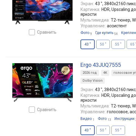
Экран:
43 ", 3840x2160 пикс,
Картинка:
HDR, Upscaling д
яркости
Мультимедиа:
T2-тюнер, Wi
Управление:
ассистент
сравнить
Фото
Где купить
Креплен
9
54
43 "
50 "
55 "
65 
Ergo 43JUQ7555
2026 год
4K
голосовое у
Dolby Vision
Экран:
43 ", 3840x2160 пикс
Картинка:
HDR, Upscaling д
яркости
Мультимедиа:
T2-тюнер, Wi
сравнить
Управление:
голосовое, ас
Видео
Фото
Инструкции
1
13
43 "
50 "
55 "