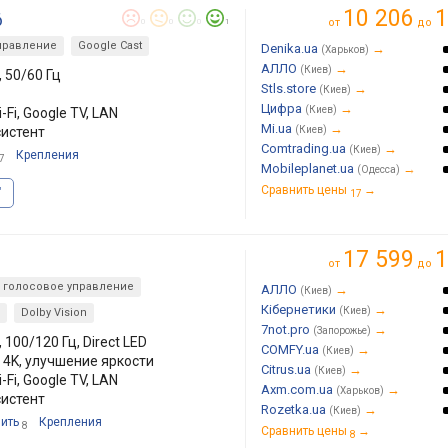
10 206
1
6
от
до
0
0
0
1
правление
Google Cast
Denika.ua
→
(Харьков)
АЛЛО
→
(Киев)
, 50/60 Гц
Stls.store
→
(Киев)
Цифра
→
(Киев)
-Fi, Google TV, LAN
Mi.ua
→
систент
(Киев)
Comtrading.ua
→
(Киев)
Крепления
7
Mobileplanet.ua
→
(Одесса)
Сравнить цены
→
"
17
17 599
1
от
до
голосовое управление
АЛЛО
→
(Киев)
Кібернетики
→
(Киев)
Dolby Vision
7not.pro
→
(Запорожье)
 100/120 Гц, Direct LED
COMFY.ua
→
(Киев)
о 4K, улучшение яркости
Citrus.ua
→
(Киев)
-Fi, Google TV, LAN
Axm.com.ua
→
(Харьков)
систент
Rozetka.ua
→
(Киев)
пить
Крепления
8
Сравнить цены
→
8