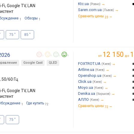
Ktc.ua
→
(Ровно)
-Fi, Google TV, LAN
Saren.com.ua
→
(Львов)
систент
Сравнить цены
→
23
бсуждение
Обзоры
1
1
"
75 "
85 "
12 150
1
 2026
от
до
0
0
0
1
правление
Google Cast
QLED
FOXTROT.UA
→
(Киев)
Artline.ua
→
(Киев)
Openshop.ua
→
(Киев)
, 50/60 Гц
Click.ua
→
(Киев)
Moyo.ua
→
(Киев)
-Fi, Google TV, LAN
Denika.ua
→
(Харьков)
систент
АЛЛО
→
(Киев)
Обсуждение
Где купить
1
72
Сравнить цены
→
72
"
75 "