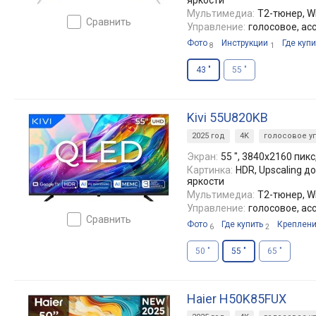
Мультимедиа:
T2-тюнер, Wi
сравнить
Управление:
голосовое, ас
Фото
Инструкции
Где купи
8
1
43 "
55 "
Kivi 55U820KB
2025 год
4K
голосовое у
Экран:
55 ", 3840x2160 пикс,
Картинка:
HDR, Upscaling д
яркости
Мультимедиа:
T2-тюнер, Wi
Управление:
голосовое, ас
сравнить
Фото
Где купить
Креплен
6
2
50 "
55 "
65 "
Haier H50K85FUX