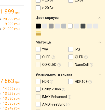
< 20 Вт
20 Вт
> 20 Вт
1 999
грн.
Цвет корпуса
20 799 грн.
19 999 грн.
21 999 грн.
Матрица
*VA
IPS
OLED
QLED
QD-OLED
NanoCell
Возможности экрана
7 663
HDR
HDR10+
грн.
14 999 грн.
Dolby Vision
13 299 грн.
IMAX Enhanced
13 530 грн.
12 685 грн.
AMD FreeSync
12 949 грн.