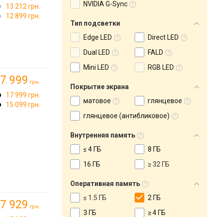
NVIDIA G-Sync
13 212 грн.
12 899 грн.
Тип подсветки
Edge LED
Direct LED
Dual LED
FALD
Mini LED
RGB LED
7 999
грн.
Покрытие экрана
17 999 грн.
матовое
глянцевое
15 099 грн.
глянцевое (антибликовое)
Внутренняя память
≤ 4 ГБ
8 ГБ
16 ГБ
≥ 32 ГБ
Оперативная память
≤ 1.5 ГБ
2 ГБ
7 929
грн.
3 ГБ
≥ 4 ГБ