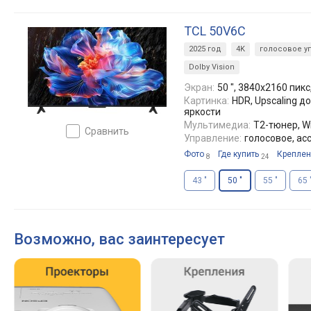
TCL 50V6C
2025 год
4K
голосовое у
Dolby Vision
Экран:
50 ", 3840x2160 пикс,
Картинка:
HDR, Upscaling д
яркости
Мультимедиа:
T2-тюнер, Wi
сравнить
Управление:
голосовое, ас
Фото
Где купить
Креплен
8
24
43 "
50 "
55 "
65 
Возможно, вас заинтересует