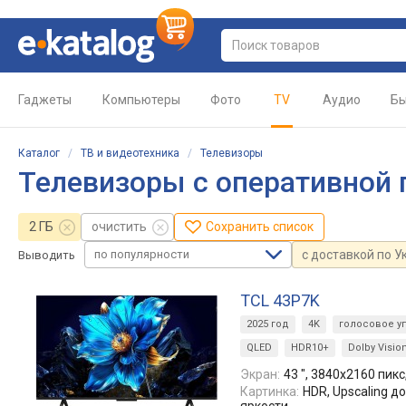
Гаджеты
Компьютеры
Фото
TV
Аудио
Бы
Каталог
/
ТВ и видеотехника
/
Телевизоры
Телевизоры с оперативной 
2 ГБ
очистить
Сохранить список
по популярности
с доставкой по У
Выводить
TCL 43P7K
2025 год
4K
голосовое у
QLED
HDR10+
Dolby Visio
Экран:
43 ", 3840x2160 пикс
Картинка:
HDR, Upscaling д