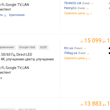
TEHNOS.UA
→
(Киев)
-Fi, Google TV, LAN
PermyCo
→
(Киев)
систент
Сравнить цены
→
15
ть
Крепления
15
15 099
1
от
до
правление
Google Cast
QLED
Ktc.ua
→
(Ровно)
iTMag.ua
→
(Киев)
 50/60 Гц, Direct LED
Сравнить цены
→
о 4K, улучшение цвета, улучшение
2
-Fi, Google TV, LAN
систент
ия
13 883
1
от
до