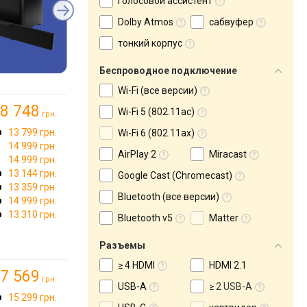
голосовой ассистент
Dolby Atmos
сабвуфер
тонкий корпус
Беспроводное подключение
Wi-Fi (все версии)
8 748
Wi-Fi 5 (802.11ac)
грн.
13 799 грн.
Wi-Fi 6 (802.11ax)
14 999 грн.
AirPlay 2
Miracast
14 999 грн.
13 144 грн.
Google Cast (Chromecast)
13 359 грн.
Bluetooth (все версии)
14 999 грн.
13 310 грн.
Bluetooth v5
Matter
Разъемы
≥ 4 HDMI
HDMI 2.1
7 569
грн.
USB-A
≥ 2 USB-A
15 299 грн.