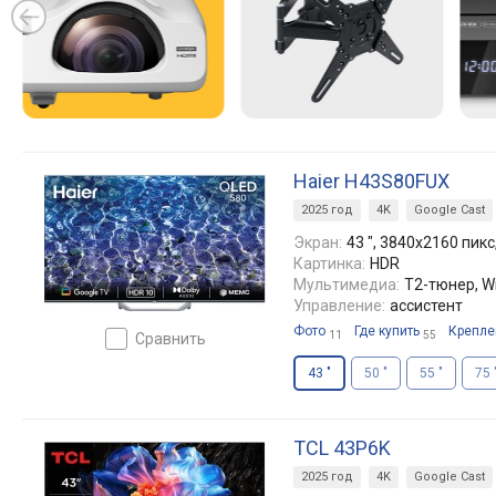
Haier H43S80FUX
2025 год
4K
Google Cast
Экран:
43 ", 3840x2160 пикс,
Картинка:
HDR
Мультимедиа:
T2-тюнер, Wi
Управление:
ассистент
Фото
Где купить
Крепле
11
55
сравнить
43 "
50 "
55 "
75 
TCL 43P6K
2025 год
4K
Google Cast