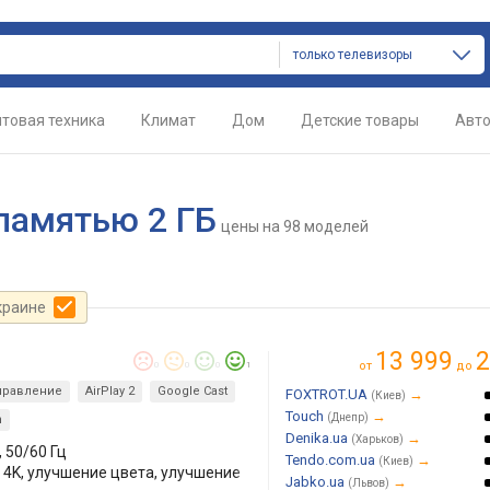
только телевизоры
товая техника
Климат
Дом
Детские товары
Авт
памятью 2 ГБ
цены
на 98 моделей
краине
13 999
2
от
до
0
0
0
1
правление
AirPlay 2
Google Cast
FOXTROT.UA
→
(Киев)
Touch
→
(Днепр)
n
Denika.ua
→
(Харьков)
, 50/60 Гц
Tendo.com.ua
→
(Киев)
о 4K, улучшение цвета, улучшение
Jabko.ua
→
(Львов)