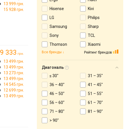
13 999 грн.
Hisense
Kivi
15 928 грн.
LG
Philips
Samsung
Sharp
Sony
TCL
Thomson
Xiaomi
9 333
Все бренды
Рейтинг брендов
грн.
13 499 грн.
13 499 грн.
Диагональ
13 273 грн.
≤ 30"
31 – 35"
13 499 грн.
14 545 грн.
36 – 40"
41 – 45"
12 699 грн.
46 – 50"
51 – 55"
13 499 грн.
56 – 60"
61 – 70"
71 – 80"
81 – 90"
> 90"