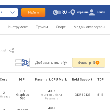
RU
Найти
ры
Украина
Войти
о
Инструмент
Туризм
Спорт
Мода и аксессуары
елей
Добавить поле
Фильтр
1
Core
IGP
Passmark CPU Mark
RAM Support
TDP
HD
4097
2
Graphics
DDR4 2133
51 Вт
0.09 грн. / балл
 threads
530
Passmark
4947
2
Radeon