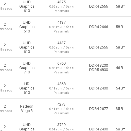
UHD
4275
2
Graphics
DDR4 2666
58 Вт
0.65 грн. / балл
 threads
610
Passmark
UHD
4137
2
Graphics
DDR4 2666
58 Вт
0.88 грн. / балл
 threads
610
Passmark
UHD
4137
2
Graphics
DDR4 2666
58 Вт
0.60 грн. / балл
 threads
610
Passmark
UHD
6760
2
DDR4 3200
Graphics
46 Вт
0.83 грн. / балл
DDR5 4800
 threads
710
Passmark
HD
4868
2
Graphics
DDR4 2400
54 Вт
0.11 грн. / балл
 threads
610
Passmark
4273
2
Radeon
DDR4 2677
35 Вт
0.41 грн. / балл
Vega 3
 threads
Passmark
UHD
3729
2
Graphics
DDR4 2400
58 Вт
0.61 грн. / балл