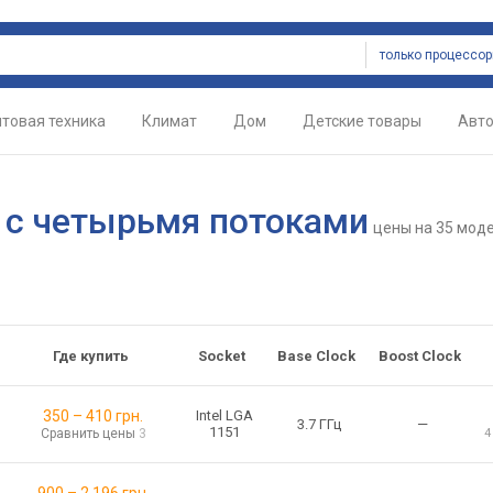
только процессо
товая техника
Климат
Дом
Детские товары
Авт
с четырьмя потоками
цены
на 35 мод
Где купить
Socket
Base Clock
Boost Clock
350
–
410
грн.
Intel LGA
3.7 ГГц
—
1151
Сравнить цены
3
4