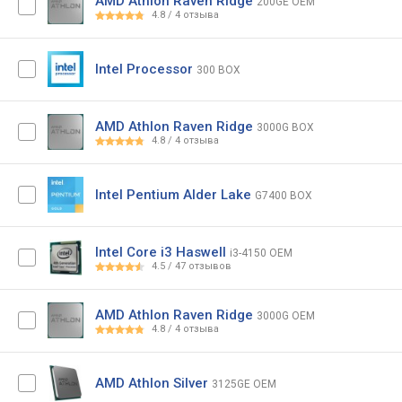
AMD Athlon Raven Ridge
200GE OEM
4.8
/
4
отзыва
Intel Processor
300 BOX
AMD Athlon Raven Ridge
3000G BOX
4.8
/
4
отзыва
Intel Pentium Alder Lake
G7400 BOX
Intel Core i3 Haswell
i3-4150 OEM
4.5
/
47
отзывов
AMD Athlon Raven Ridge
3000G OEM
4.8
/
4
отзыва
AMD Athlon Silver
3125GE OEM