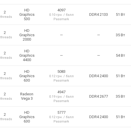
HD
4097
2
Graphics
DDR4 2133
51 Вт
0.10 грн. / балл
 threads
530
Passmark
HD
2
Graphics
—
—
35 Вт
 threads
2000
HD
2
Graphics
—
—
54 Вт
 threads
4400
HD
5083
2
Graphics
DDR4 2400
51 Вт
0.12 грн. / балл
 threads
630
Passmark
4947
2
Radeon
DDR4 2677
35 Вт
0.19 грн. / балл
Vega 3
 threads
Passmark
HD
5777
2
Graphics
DDR4 2400
51 Вт
0.12 грн. / балл
 threads
630
Passmark