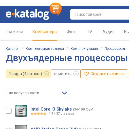
Гаджеты
Компьютеры
Фото
TV
Аудио
Бы
Каталог
/
Компьютерная техника
/
Комплектующие
/
Процессоры
Двухъядерные процессоры 
2 ядра (4 потока)
очистить
Сохранить список
по популярности
Intel Core i3 Skylake
i3-6100 OEM
4.9
/
37
отзывов