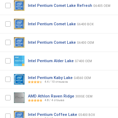
Intel Pentium Comet Lake Refresh
G6405 OEM
Intel Pentium Comet Lake
G6400 BOX
Intel Pentium Comet Lake
G6400 OEM
Intel Pentium Alder Lake
G7400 OEM
Intel Pentium Kaby Lake
G4560 OEM
4.4
/
10
отзывов
AMD Athlon Raven Ridge
300GE OEM
4.8
/
4
отзыва
Intel Pentium Coffee Lake
G5400 BOX