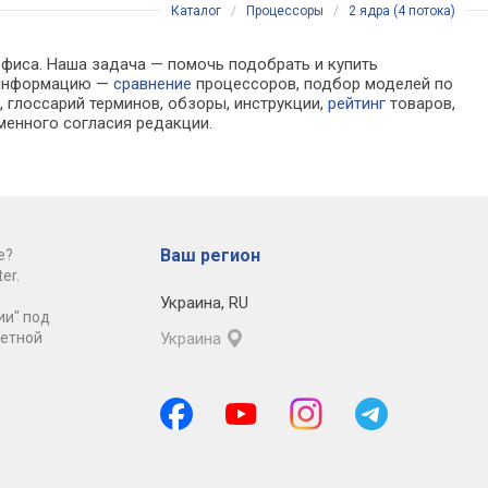
Каталог
/
Процессоры
/
2 ядра (4 потока)
офиса. Наша задача — помочь подобрать и купить
а информацию —
сравнение
процессоров, подбор моделей по
 глоссарий терминов, обзоры, инструкции,
рейтинг
товаров,
менного согласия редакции.
Ваш регион
е?
er.
Украина
,
RU
ии" под
ретной
Украина