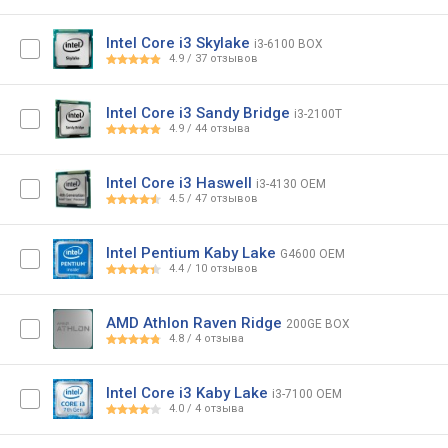
Intel Core i3 Skylake
i3-6100 BOX
4.9
/
37
отзывов
Intel Core i3 Sandy Bridge
i3-2100T
4.9
/
44
отзыва
Intel Core i3 Haswell
i3-4130 OEM
4.5
/
47
отзывов
Intel Pentium Kaby Lake
G4600 OEM
4.4
/
10
отзывов
AMD Athlon Raven Ridge
200GE BOX
4.8
/
4
отзыва
Intel Core i3 Kaby Lake
i3-7100 OEM
4.0
/
4
отзыва