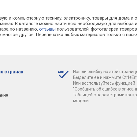
вую и компьютерную технику, электронику, товары для дома и 
газинах. В каталоге можно найти всю необходимую для выбор
овара по названию,
отзывы
пользователей, фотогалереи товаров,
 многое другое. Перепечатка любых материалов только с пись
х странах
Нашли ошибку на этой страниц
Выделите ее и нажмите Ctrl+Ent
Или воспользуйтесь функцией
"Сообщить об ошибке в описан
ания
таблицей с параметрами конк
модели.