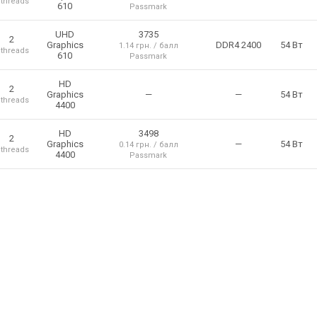
 threads
610
Passmark
UHD
3735
2
Graphics
DDR4 2400
54 Вт
1.14 грн. / балл
 threads
610
Passmark
HD
2
Graphics
—
—
54 Вт
 threads
4400
HD
3498
2
Graphics
—
54 Вт
0.14 грн. / балл
 threads
4400
Passmark