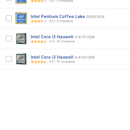
3.6
/
5
отзывов
Intel Pentium Coffee Lake
G5420 BOX
3.6
/
5
отзывов
Intel Core i3 Haswell
i3-4170 OEM
4.5
/
47
отзывов
Intel Core i3 Haswell
i3-4160 OEM
4.5
/
47
отзывов