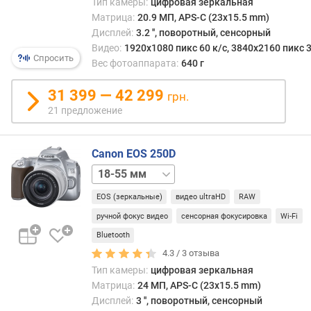
в
Тип камеры:
цифровая зеркальная
р
корпу
Матрица:
20.9 МП, APS-C (23x15.5 mm)
н
каме
Дисплей:
3.2 '', поворотный, сенсорный
о
благо
Видео:
1920x1080 пикс 60 к/с, 3840x2160 пикс 3
с
Спросить
этим
Вес фотоаппарата:
640 г
т
зерк
и
свет
31 399 — 42 299
грн.
попа
21 предложение
о
в
т
видо
д
непо
Canon EOS 250D
е
через
body
ш
объе
е
(а
EOS (зеркальные)
видео ultraHD
RAW
в
не
ы
ручной фокус видео
сенсорная фокусировка
Wi-Fi
через
х
вспо
Bluetooth
к
окош
4.3 /
3
отзыва
д
как
Тип камеры:
цифровая зеркальная
о
на
Матрица:
24 МП, APS-C (23x15.5 mm)
р
комп
Дисплей:
3 '', поворотный, сенсорный
о
камер