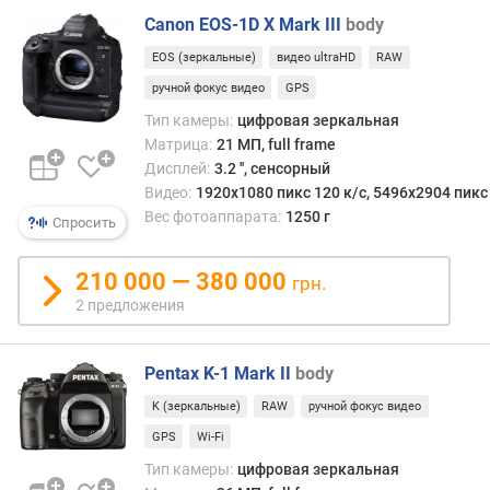
ч
Canon EOS-1D X Mark III
body
е
EOS (зеркальные)
видео ultraHD
RAW
н
и
ручной фокус видео
GPS
е
Тип камеры:
цифровая зеркальная
Матрица:
21 МП, full frame
м
Дисплей:
3.2 '', сенсорный
и
Видео:
1920x1080 пикс 120 к/с, 5496x2904 пикс 
н
Вес фотоаппарата:
1250 г
Спросить
.
р
а
210 000 — 380 000
грн.
с
2 предложения
с
т
о
Pentax K-1 Mark II
body
я
н
K (зеркальные)
RAW
ручной фокус видео
и
GPS
Wi-Fi
е
Тип камеры:
цифровая зеркальная
д