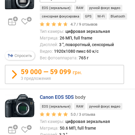
105
F
EOS (зеркальные)
RAW
ручной фокус видео
мм
u
l
сенсорная фокусировка
GPS
Wi-Fi
Bluetooth
l
4.7 /
9
отзывов
H
Тип камеры:
цифровая зеркальная
D
Матрица:
26 МП, full frame
(
Дисплей:
3 '', поворотный, сенсорный
1
Видео:
1920x1080 пикс 60 к/с
0
Спросить
Вес фотоаппарата:
765 г
8
0
59 000 — 59 099
грн.
)
3 предложения
с
ъ
Canon EOS 5DS
body
е
м
EOS (зеркальные)
RAW
ручной фокус видео
к
5.0 /
3
отзыва
а
Тип камеры:
цифровая зеркальная
U
Матрица:
50.6 МП, full frame
l
Дисплей:
3.2 ''