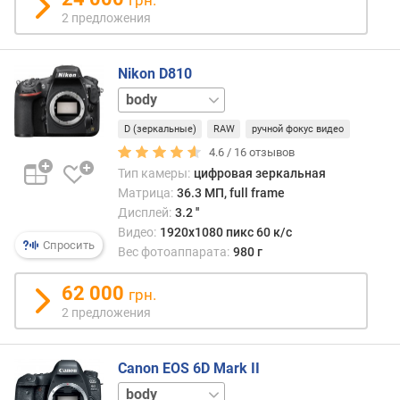
э
2 предложения
к
с
Nikon D810
п
о
24-
к
70
о
D (зеркальные)
RAW
ручной фокус видео
мм
р
4.6 /
16
отзывов
р
Тип камеры:
цифровая зеркальная
е
Матрица:
36.3 МП, full frame
к
Дисплей:
3.2 ''
ц
Видео:
1920x1080 пикс 60 к/с
и
Спросить
Вес фотоаппарата:
980 г
я
62 000
грн.
с
2 предложения
ъ
е
м
Canon EOS 6D Mark II
к
24-
а