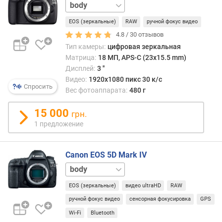
для
18-
л
зерк
55
е
каме
EOS (зеркальные)
RAW
ручной фокус видео
мм
18-
н
дела
135
4.8 /
30
отзывов
и
смен
мм
Тип камеры:
цифровая зеркальная
я
Матрица:
18 МП, APS-C (23x15.5 mm)
п
Дисплей:
3 ''
о
Видео:
1920x1080 пикс 30 к/с
Спросить
к
Вес фотоаппарата:
480 г
о
л
15 000
грн.
и
1 предложение
ч
е
с
Canon EOS 5D Mark IV
т
24-
в
105
у
EOS (зеркальные)
видео ultraHD
RAW
мм
п
ручной фокус видео
сенсорная фокусировка
GPS
р
е
Wi-Fi
Bluetooth