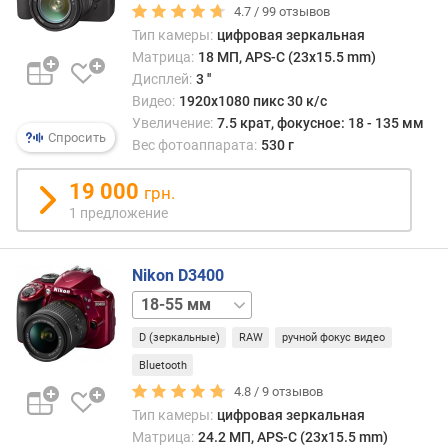
ч
4.7 /
99
отзывов
и
Тип камеры:
цифровая зеркальная
с
Матрица:
18 МП, APS-C (23x15.5 mm)
л
Дисплей:
3 ''
о
Видео:
1920x1080 пикс 30 к/с
М
Увеличение:
7.5 крат, фокусное: 18 - 135 мм
П
Спросить
Вес фотоаппарата:
530 г
в
19 000
е
грн.
с
1 предложение
(
г
)
Nikon D3400
body
м
и
D (зеркальные)
RAW
ручной фокус видео
н
Bluetooth
.
4.8 /
9
отзывов
ф
Тип камеры:
цифровая зеркальная
о
Матрица:
24.2 МП, APS-C (23x15.5 mm)
к