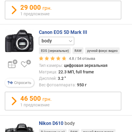
р
29 000
о
грн.
с
1 предложение
ъ
е
м
Canon EOS 5D Mark III
к
24-
а
105
,
EOS (зеркальные)
RAW
ручной фокус видео
мм
о
4.8 /
54
отзыва
т
Тип камеры:
цифровая зеркальная
(
Матрица:
22.3 МП, full frame
с
Дисплей:
3.2 ''
м
Спросить
Вес фотоаппарата:
950 г
)
46 500
грн.
к
1 предложение
о
л
и
Nikon D610
body
ч
е