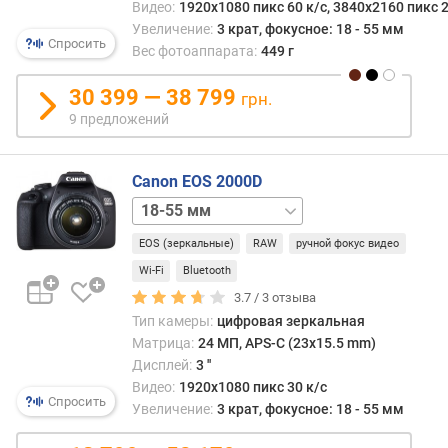
Видео:
1920x1080 пикс 60 к/с, 3840x2160 пикс 2
г
и
Увеличение:
3 крат, фокусное: 18 - 55 мм
и
фото
Спросить
м
Вес фотоаппарата:
449 г
поль
види
о
30 399 — 38 799
грн.
в
т
9 предложений
точн
д
то,
о
что
р
Canon EOS 2000D
будет
о
снято
18-
г
Матр
55
и
EOS (зеркальные)
RAW
ручной фокус видео
каме
+
х
при
75-
Wi-Fi
Bluetooth
к
этом
300
3.7 /
3
отзыва
д
закр
мм
body
Тип камеры:
цифровая зеркальная
е
от
Матрица:
24 МП, APS-C (23x15.5 mm)
ш
света
е
Дисплей:
3 ''
—
в
Видео:
1920x1080 пикс 30 к/с
свет
Спросить
ы
Увеличение:
3 крат, фокусное: 18 - 55 мм
попа
м
на