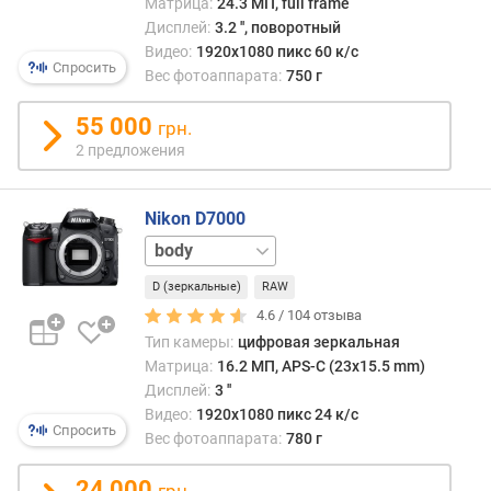
Матрица:
24.3 МП, full frame
к
Дисплей:
3.2 '', поворотный
а
Видео:
1920x1080 пикс 60 к/с
д
Спросить
р
Вес фотоаппарата:
750 г
о
в
55 000
грн.
в
2 предложения
с
е
р
Nikon D7000
и
18-
и
55
(
D (зеркальные)
RAW
мм
18-
R
105
4.6 /
104
отзыва
A
мм
18-
Тип камеры:
цифровая зеркальная
W
140
Матрица:
16.2 МП, APS-C (23x15.5 mm)
)
мм
Дисплей:
3 ''
(
Видео:
1920x1080 пикс 24 к/с
ш
Спросить
Вес фотоаппарата:
780 г
т
)
24 000
грн.