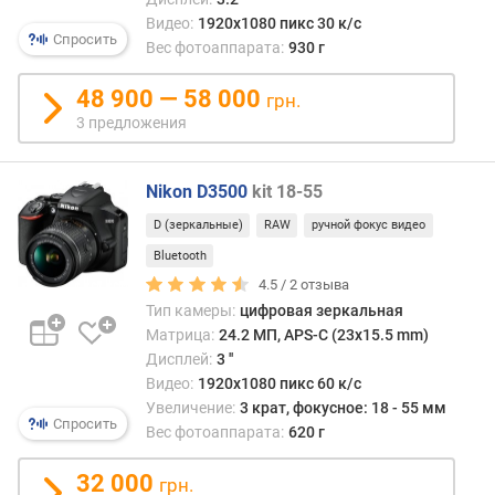
t
Видео:
1920x1080 пикс 30 к/с
r
Спросить
Вес фотоаппарата:
930 г
a
H
48 900 — 58 000
D
грн.
(
3 предложения
4
K
)
Nikon D3500
kit 18-55
D (зеркальные)
RAW
ручной фокус видео
с
Bluetooth
ъ
е
4.5 /
2
отзыва
м
Тип камеры:
цифровая зеркальная
к
Матрица:
24.2 МП, APS-C (23x15.5 mm)
а
Дисплей:
3 ''
в
Видео:
1920x1080 пикс 60 к/с
ы
Увеличение:
3 крат, фокусное: 18 - 55 мм
ш
Спросить
Вес фотоаппарата:
620 г
е
4
32 000
грн.
K