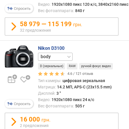
Видео:
1920x1080 пикс 120 к/с, 3840x2160 пикс 
r
Спросить
Вес фотоаппарата:
840 г
k
р
58 979 — 115 199
грн.
а
32 предложения
з
м
е
Nikon D3100
р
18-
м
55
а
D (зеркальные)
RAW
ручной фокус видео
мм
т
4.6 /
121
отзыв
р
Тип камеры:
цифровая зеркальная
и
Матрица:
14.2 МП, APS-C (23x15.5 mm)
ц
Дисплей:
3 ''
ы
Видео:
1920x1080 пикс 24 к/с
Спросить
Вес фотоаппарата:
505 г
п
о
16 000
грн.
л
н
2 предложения