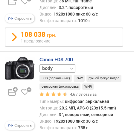
Матрица:
36 МП, full frame
л
Дисплей:
3.2 '', поворотный
я
Видео:
1920x1080 пикс 60 к/с
ф
Спросить
Вес фотоаппарата:
1010 г
о
к
108 038
у
грн.
с
1 предложение
и
р
о
Canon EOS 70D
в
18-
к
135
и
EOS (зеркальные)
RAW
ручной фокус видео
мм
(
сенсорная фокусировка
Wi-Fi
с
4.6 /
53
отзыва
м
Тип камеры:
цифровая зеркальная
)
Матрица:
20.2 МП, APS-C (23x15.5 mm)
Дисплей:
3 '', поворотный, сенсорный
м
Видео:
1920x1080 пикс 30 к/с
а
Спросить
Вес фотоаппарата:
755 г
к