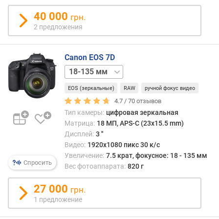
о
е
40 000
грн.
(
2 предложения
м
м
)
Canon EOS 7D
15-
о
85
п
EOS (зеркальные)
RAW
ручной фокус видео
мм
18-
т
55
4.7 /
70
отзывов
и
мм
body
Тип камеры:
цифровая зеркальная
ч
Матрица:
18 МП, APS-C (23x15.5 mm)
е
Дисплей:
3 ''
с
Видео:
1920x1080 пикс 30 к/с
к
Увеличение:
7.5 крат, фокусное: 18 - 135 мм
о
Спросить
е
Вес фотоаппарата:
820 г
у
в
27 000
грн.
е
1 предложение
л
и