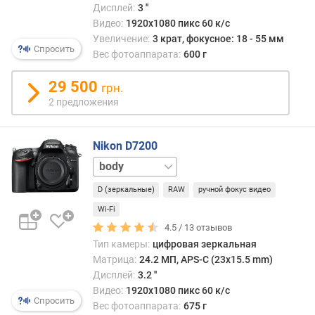
Дисплей:
3 ''
у
с
Видео:
1920x1080 пикс 60 к/с
н
Увеличение:
3 крат, фокусное: 18 - 55 мм
Спросить
о
Вес фотоаппарата:
600 г
е
(
29 500
грн.
м
2 предложения
м
)
Nikon D7200
м
18-
а
55
к
D (зеркальные)
RAW
ручной фокус видео
мм
18-
с
105
Wi-Fi
.
мм
18-
4.5 /
13
отзывов
ф
140
о
Тип камеры:
цифровая зеркальная
мм
к
Матрица:
24.2 МП, APS-C (23x15.5 mm)
у
Дисплей:
3.2 ''
с
Видео:
1920x1080 пикс 60 к/с
Спросить
н
Вес фотоаппарата:
675 г