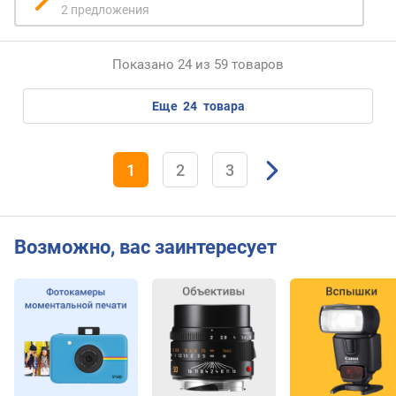
2 предложения
т
о
Показано 24 из 59 товаров
ч
е
к
еще
24
товара
ф
о
к
1
2
3
у
с
и
р
Возможно, вас заинтересует
о
в
к
и
(
ш
т
)