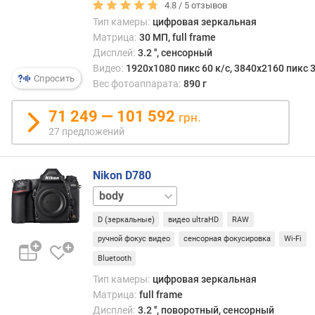
д
4.8 /
5
отзывов
л
Тип камеры:
цифровая зеркальная
о
Матрица:
30 МП, full frame
ж
Дисплей:
3.2 '', сенсорный
е
Видео:
1920x1080 пикс 60 к/с, 3840x2160 пикс 3
н
Спросить
Вес фотоаппарата:
890 г
и
й
71 249 — 101 592
грн.
27 предложений
р
е
Nikon D780
й
24-
т
120
и
D (зеркальные)
видео ultraHD
RAW
мм
н
г
ручной фокус видео
сенсорная фокусировка
Wi-Fi
D
Bluetooth
x
Тип камеры:
цифровая зеркальная
O
Матрица:
full frame
M
Дисплей:
3.2 '', поворотный, сенсорный
a