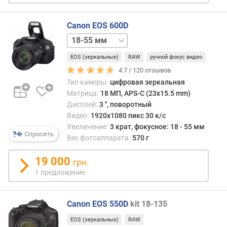
о
е
Canon EOS 600D
ч
и
18-
с
135
л
EOS (зеркальные)
RAW
ручной фокус видео
мм
body
о
4.7 /
120
отзывов
М
Тип камеры:
цифровая зеркальная
П
Матрица:
18 МП, APS-C (23x15.5 mm)
Дисплей:
3 '', поворотный
э
Видео:
1920x1080 пикс 30 к/с
ф
Увеличение:
3 крат, фокусное: 18 - 55 мм
ф
Спросить
Вес фотоаппарата:
570 г
е
к
19 000
грн.
т
1 предложение
и
в
н
Canon EOS 550D
kit 18-135
о
е
EOS (зеркальные)
RAW