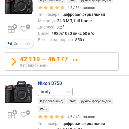
D (зеркальные)
RAW
ручной фокус видео
с
4.5 /
36
отзывов
т
Тип камеры:
цифровая зеркальная
в
Матрица:
24.3 МП, full frame
о
Дисплей:
3.2 ''
с
Видео:
1920x1080 пикс 60 к/с
ю
Вес фотоаппарата:
850 г
ж
Спросить
е
т
42 119 — 46 177
н
грн.
ы
9 предложений
х
п
р
Nikon D750
о
24-
г
120
р
D (зеркальные)
RAW
ручной фокус видео
мм
а
Wi-Fi
м
4.6 /
48
отзывов
м
Тип камеры:
цифровая зеркальная