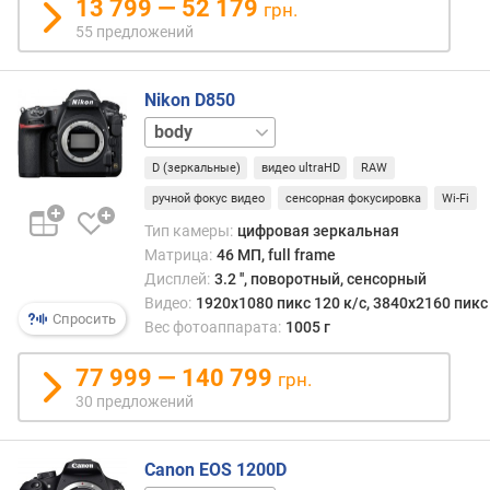
13 799 — 52 179
грн.
неё
п
толь
55 предложений
о
в
о
моме
т
Nikon D850
съёмк
з
за
24-
ы
счёт
120
в
чего
D (зеркальные)
видео ultraHD
RAW
мм
а
она
ручной фокус видео
сенсорная фокусировка
Wi-Fi
м
практ
Тип камеры:
цифровая зеркальная
не
п
Матрица:
46 МП, full frame
нагре
о
Дисплей:
3.2 '', поворотный, сенсорный
и
д
Видео:
1920x1080 пикс 120 к/с, 3840x2160 пикс 
шум
Спросить
а
Вес фотоаппарата:
1005 г
на
т
полу
е
77 999 — 140 799
сним
грн.
д
сводя
30 предложений
о
к
б
мини
а
Объе
Canon EOS 1200D
в