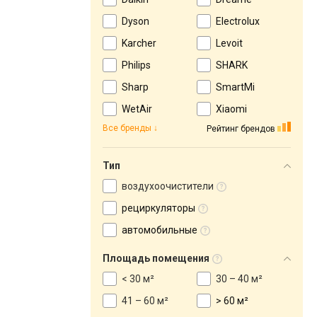
Dyson
Electrolux
Karcher
Levoit
Philips
SHARK
Sharp
SmartMi
WetAir
Xiaomi
Все бренды
Рейтинг брендов
Тип
воздухоочистители
рециркуляторы
автомобильные
Площадь помещения
< 30 м²
30 – 40 м²
41 – 60 м²
> 60 м²