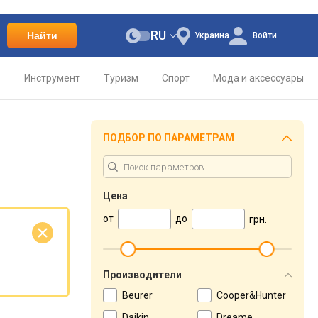
RU
Найти
Украина
Войти
о
Инструмент
Туризм
Спорт
Мода и аксессуары
ПОДБОР ПО ПАРАМЕТРАМ
Цена
от
до
грн.
е
Производители
Beurer
Cooper&Hunter
Daikin
Dreame