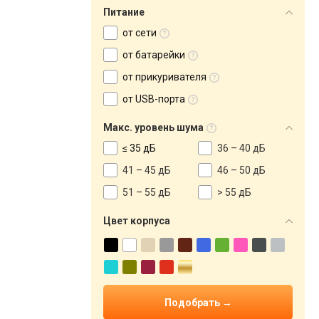
Питание
от сети
от батарейки
от прикуривателя
от USB-порта
Макс. уровень шума
≤ 35 дБ
36 – 40 дБ
41 – 45 дБ
46 – 50 дБ
51 – 55 дБ
> 55 дБ
Цвет корпуса