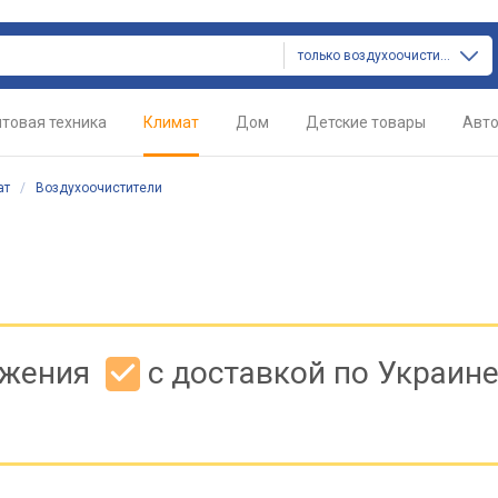
только воздухоочистители
товая техника
Климат
Дом
Детские товары
Авт
ат
/
Воздухоочистители
ожения
с доставкой по Украин