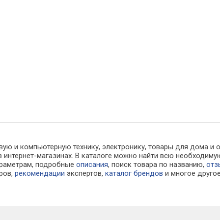
вую и компьютерную технику, электронику, товары для дома и 
 в интернет-магазинах. В каталоге можно найти всю необходи
араметрам, подробные
описания
, поиск товара по названию,
отз
ров,
рекомендации
экспертов,
каталог брендов
и многое друго