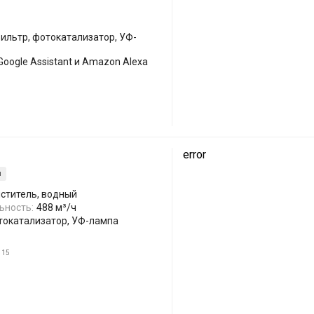
ильтр, фотокатализатор, УФ-
Google Assistant и Amazon Alexa
error
м
иститель, водный
ьность:
488 м³/ч
токатализатор, УФ-лампа
15