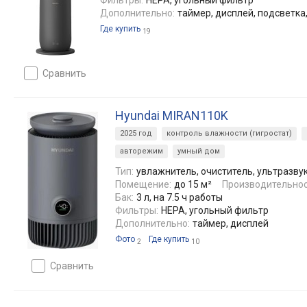
Фильтры:
HEPA, угольный фильтр
Дополнительно:
таймер, дисплей, подсветка,
Где купить
19
сравнить
Hyundai MIRAN110K
2025 год
контроль влажности (гигростат)
авторежим
умный дом
Тип:
увлажнитель, очиститель, ультразву
Помещение:
до 15 м²
Производительнос
Бак:
3 л, на 7.5 ч работы
Фильтры:
HEPA, угольный фильтр
Дополнительно:
таймер, дисплей
Фото
Где купить
2
10
сравнить