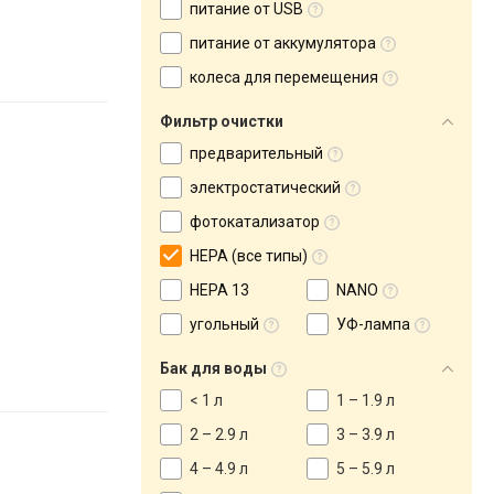
питание от USB
питание от аккумулятора
колеса для перемещения
Фильтр очистки
предварительный
электростатический
фотокатализатор
HEPA (все типы)
HEPA 13
NANO
угольный
УФ-лампа
Бак для воды
< 1 л
1 – 1.9 л
2 – 2.9 л
3 – 3.9 л
4 – 4.9 л
5 – 5.9 л