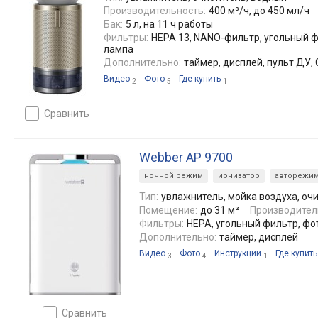
Производительность:
400 м³/ч, до 450 мл/ч
Бак:
5 л, на 11 ч работы
Фильтры:
HEPA 13, NANO-фильтр, угольный ф
лампа
Дополнительно:
таймер, дисплей, пульт ДУ, 
Видео
Фото
Где купить
2
5
1
сравнить
Webber AP 9700
ночной режим
ионизатор
авторежи
Тип:
увлажнитель, мойка воздуха, оч
Помещение:
до 31 м²
Производител
Фильтры:
HEPA, угольный фильтр, фо
Дополнительно:
таймер, дисплей
Видео
Фото
Инструкции
Где купить
3
4
1
сравнить