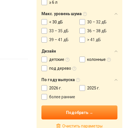
≥ 6 л
Макс. уровень шума
< 30 дБ
30 – 32 дБ
33 – 35 дБ
36 – 38 дБ
39 – 41 дБ
> 41 дБ
Дизайн
детские
колонные
под дерево
По году выпуска
2026 г.
2025 г.
более ранние
Очистить параметры