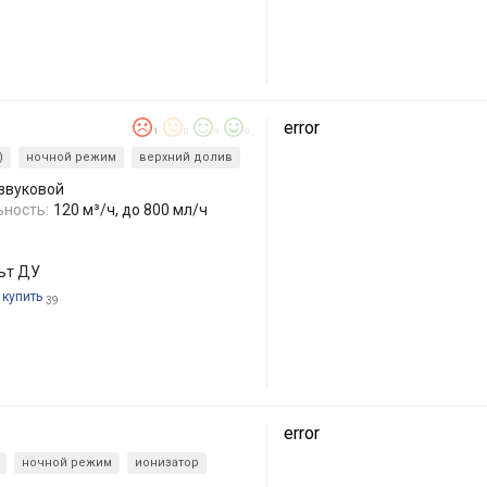
error
1
0
0
0
)
ночной режим
верхний долив
азвуковой
ность:
120 м³/ч, до 800 мл/ч
льт ДУ
 купить
39
error
ночной режим
ионизатор