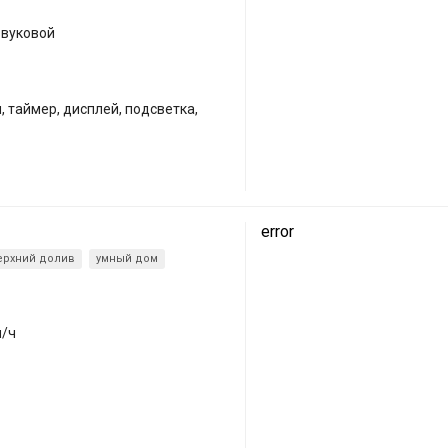
звуковой
 таймер, дисплей, подсветка,
7
error
ерхний долив
умный дом
л/ч