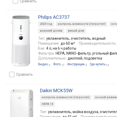
сравнить
Philips AC3737
2023 год
контроль влажности (гигростат)
ноч
верхний долив
умный дом
Тип:
увлажнитель, очиститель, водный
Помещение:
до 60 м²
Производительность:
Бак:
4 л, на 6 ч работы
Фильтры:
HEPA, NANO-фильтр, угольный фил
Дополнительно:
дисплей, подсветка
Видео
Фото
Инструкции
Где купить
3
17
3
51
сравнить
Daikin MCK55W
контроль влажности (гигростат)
ночной режим
HEPA 13
Тип:
увлажнитель, мойка воздуха, очистите
Помещение:
до 41 м²
Производительность