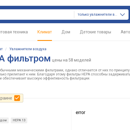
только увлажнители воздуха
товая техника
Климат
Дом
Детские товары
Авт
ат
/
Увлажнители воздуха
PA фильтром
цены
на 58 моделей
с обычными механическими фильтрами, однако отличается от них по принципу
лько прилипают к ним. Благодаря этому фильтры HEPA способны задерживать
 и обеспечивает высокую эффективность фильтрации.
краине
error
 дом
HEPA 13