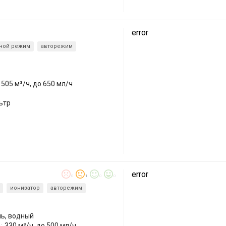
error
ной режим
авторежим
505 м³/ч, до 650 мл/ч
ьтр
error
0
1
0
0
ионизатор
авторежим
ль, водный
:
330 м³/ч, до 500 мл/ч