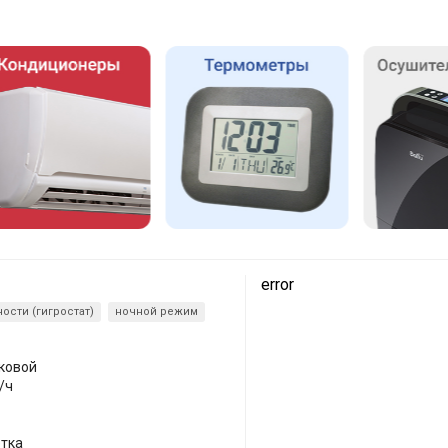
error
ости (гигростат)
ночной режим
уковой
/ч
етка