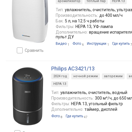
ароматизатор
теплый пар
HEPA 13
Тип:
увлажнитель, очиститель, ультра
Производительность:
до 400 мл/ч
Бак:
5 л, на 12.5 ч работы
Фильтры:
HEPA 13, УФ-лампа
Дополнительно:
вращение испарителя,
пульт ДУ
Видео
Фото
Инструкции
Где купить
1
6
1
сравнить
Philips AC3421/13
2024 год
ночной режим
авторежим
в
HEPA 13
Тип:
увлажнитель, очиститель, водный
Производительность:
300 м³/ч, до 650 м
Фильтры:
HEPA 13, угольный фильтр
Дополнительно:
таймер, дисплей
Фото
Где купить
8
47