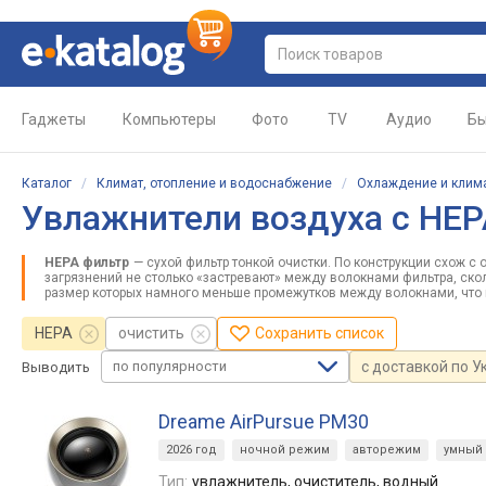
Гаджеты
Компьютеры
Фото
TV
Аудио
Бы
Каталог
/
Климат, отопление и водоснабжение
/
Охлаждение и клим
Увлажнители воздуха c HE
HEPA фильтр
— сухой фильтр тонкой очистки. По конструкции схож 
загрязнений не столько «застревают» между волокнами фильтра, ско
размер которых намного меньше промежутков между волокнами, что
HEPA
очистить
Сохранить список
по популярности
с доставкой по У
Выводить
Dreame AirPursue PM30
2026 год
ночной режим
авторежим
умный
Тип:
увлажнитель, очиститель, водный