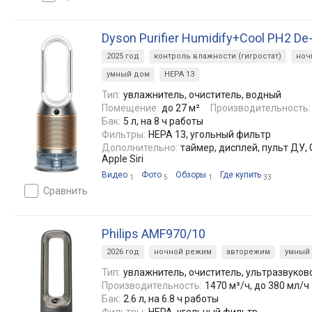
Dyson Purifier Humidify+Cool PH2 De
2025 год
контроль влажности (гигростат)
ноч
умный дом
HEPA 13
Тип:
увлажнитель, очиститель, водный
Помещение:
до 27 м²
Производительность:
Бак:
5 л, на 8 ч работы
Фильтры:
HEPA 13, угольный фильтр
Дополнительно:
таймер, дисплей, пульт ДУ, 
Apple Siri
Видео
Фото
Обзоры
Где купить
1
5
1
33
сравнить
Philips AMF970/10
2026 год
ночной режим
авторежим
умный
Тип:
увлажнитель, очиститель, ультразвуков
Производительность:
1470 м³/ч, до 380 мл/ч
Бак:
2.6 л, на 6.8 ч работы