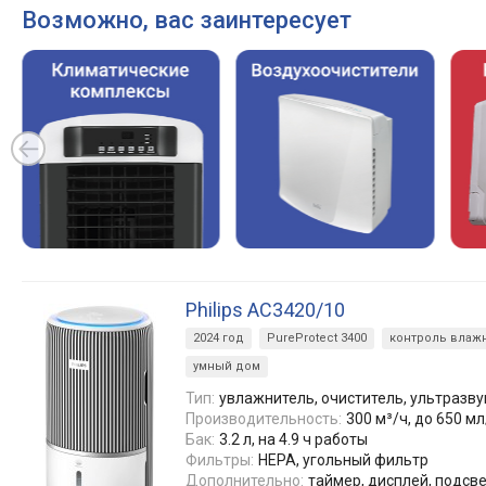
Возможно, вас заинтересует
Philips AC3420/10
2024 год
PureProtect 3400
контроль влажн
умный дом
Тип:
увлажнитель, очиститель, ультразв
Производительность:
300 м³/ч, до 650 мл
Бак:
3.2 л, на 4.9 ч работы
Фильтры:
HEPA, угольный фильтр
Дополнительно:
таймер, дисплей, подсв