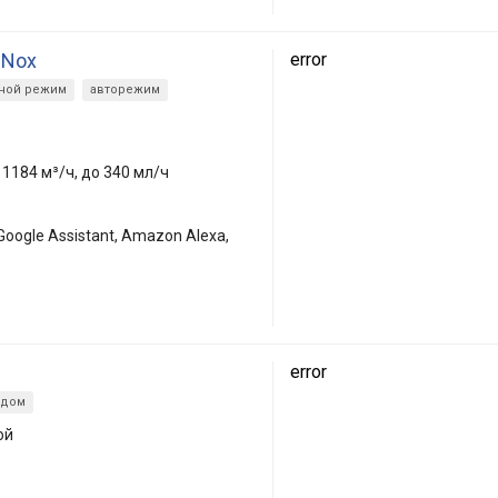
-Nox
error
ной режим
авторежим
1184 м³/ч, до 340 мл/ч
Google Assistant, Amazon Alexa,
error
 дом
ой