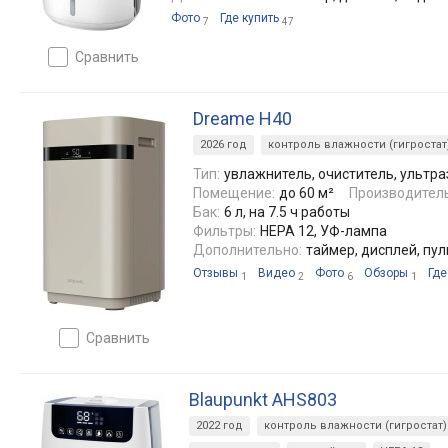
Фото
Где купить
7
47
сравнить
Dreame H40
2026 год
контроль влажности (гигростат
Тип:
увлажнитель, очиститель, ультр
Помещение:
до 60 м²
Производитель
Бак:
6 л, на 7.5 ч работы
Фильтры:
HEPA 12, УФ-лампа
Дополнительно:
таймер, дисплей, пу
Отзывы
Видео
Фото
Обзоры
Где
1
2
6
1
сравнить
Blaupunkt AHS803
2022 год
контроль влажности (гигростат)