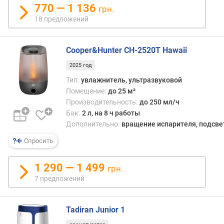
в
770 — 1 136
грн.
л
18 предложений
е
н
и
Cooper&Hunter CH-2520T Hawaii
я
2025 год
п
Тип:
увлажнитель, ультразвуковой
о
Помещение:
до 25 м²
к
Производительность:
до 250 мл/ч
о
Бак:
2 л, на 8 ч работы
л
Дополнительно:
вращение испарителя, подсве
и
ч
Спросить
е
с
1 290 — 1 499
грн.
т
7 предложений
в
у
п
Tadiran Junior 1
р
е