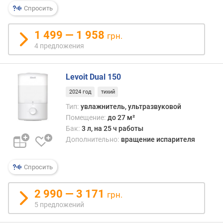
т
Спросить
е
л
1 499 — 1 958
грн.
ь
4 предложения
н
о
с
Levoit Dual 150
т
ь
2024 год
тихий
(
Тип:
увлажнитель, ультразвуковой
м
Помещение:
до 27 м²
³
Бак:
3 л, на 25 ч работы
/
Дополнительно:
вращение испарителя
ч
)
Спросить
в
р
2 990 — 3 171
е
грн.
м
5 предложений
я