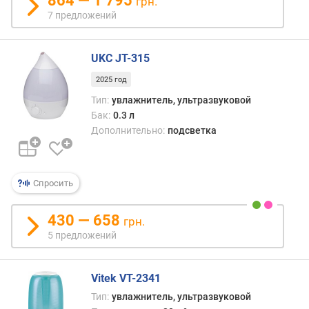
864 — 1 795
грн.
б
7 предложений
а
к
а
UKC JT-315
д
л
2025 год
я
Тип:
увлажнитель, ультразвуковой
в
Бак:
0.3 л
о
Дополнительно:
подсветка
д
ы
(
л
Спросить
)
430 — 658
грн.
м
5 предложений
и
н
.
Vitek VT-2341
у
р
Тип:
увлажнитель, ультразвуковой