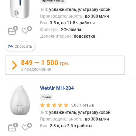
ароматизатор
д
Тип:
увлажнитель, ультразвуковой
л
Производительность:
до 300 мл/ч
о
Бак:
3.5 л, на 11.5 ч работы
ж
Фильтры:
УФ-лампа
е
Дополнительно:
подсветка
н
и
Спросить
й
849 — 1 500
грн.
у
3 предложения
в
л
а
WetAir MH-204
ж
тихий
н
5.0 /
1
отзыв
е
Тип:
увлажнитель, ультразвуковой
н
Производительность:
до 300 мл/ч
и
е
Бак:
2.3 л, на 7.5 ч работы