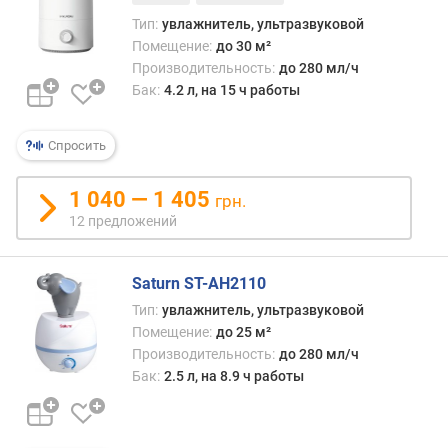
с
Тип:
увлажнитель, ультразвуковой
о
Помещение:
до 30 м²
с
Производительность:
до 280 мл/ч
м
Бак:
4.2 л, на 15 ч работы
а
р
т
Спросить
ф
о
1 040 — 1 405
грн.
н
12 предложений
а
п
Saturn ST-AH2110
р
Тип:
увлажнитель, ультразвуковой
о
Помещение:
до 25 м²
и
з
Производительность:
до 280 мл/ч
в
Бак:
2.5 л, на 8.9 ч работы
о
д
и