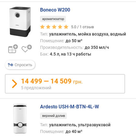
ж
н
Boneco W200
е
н
ароматизатор
и
5.0 /
1
отзыв
е
Тип:
увлажнитель, мойка воздуха, водный
)
Помещение:
до 50 м²
(
Производительность:
до 350 мл/ч
м
Бак:
4.5 л, на 13 ч работы
²
)
Спросить
п
14 499 — 14 509
грн.
л
5 предложений
о
щ
а
Ardesto USH-M-BTN-4L-W
д
ь
верхний долив
п
Тип:
увлажнитель, ультразвуковой
о
Помещение:
до 40 м²
м