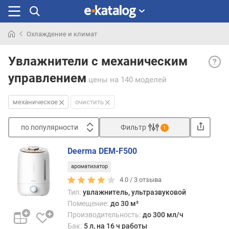
Охлаждение и климат
Искали
Меха
раньше
Увлажнители с механическим
— ме
управлением
упра
цены
на 140 моделей
напр
возде
механическое
очистить
на
рабо
по популярности
Фильтр
1
часть
Сортировать
приб
Deerma DEM-F500
(к
п
приме
ароматизатор
о
при
п
4.0 /
3
отзыва
пово
о
Тип:
увлажнитель, ультразвуковой
ручки
п
Помещение:
до 30 м²
изме
у
Производительность:
до 300 мл/ч
сопр
л
Бак:
5 л, на 16 ч работы