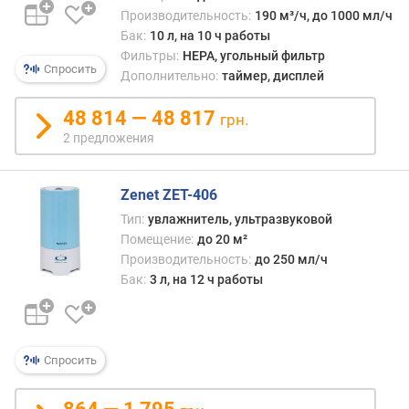
а
Производительность:
190 м³/ч, до 1000 мл/ч
с
Бак:
10 л, на 10 ч работы
х
Фильтры:
HEPA, угольный фильтр
Спросить
о
Дополнительно:
таймер, дисплей
д
в
48 814 — 48 817
грн.
о
2 предложения
д
ы
(
Zenet ZET-406
м
Тип:
увлажнитель, ультразвуковой
л
Помещение:
до 20 м²
/
Производительность:
до 250 мл/ч
ч
Бак:
3 л, на 12 ч работы
)
о
б
ъ
Спросить
е
м