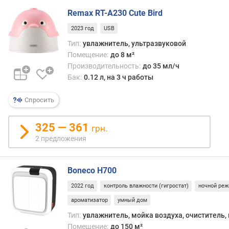
н
е
Remax RT-A230 Cute Bird
п
2023 год
USB
р
Тип:
увлажнитель, ультразвуковой
е
р
Помещение:
до 8 м²
ы
Производительность:
до 35 мл/ч
в
Бак:
0.12 л, на 3 ч работы
н
о
Спросить
й
р
325 — 361
грн.
а
2 предложения
б
о
т
Boneco H700
ы
(
2022 год
контроль влажности (гигростат)
ночной ре
ч
ароматизатор
умный дом
)
Тип:
увлажнитель, мойка воздуха, очиститель,
р
Помещение:
до 150 м²