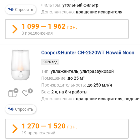
реост
я
Фильтры:
угольный фильтр
регу
р
Спросить
Дополнительно:
вращение испарителя
мощн
н
Дост
о
1 099 — 1 962
грн.
«мех
с
явля
3 предложения
т
прост
и
наде
Cooper&Hunter CH-2520WT Hawaii Noon
и
о
невы
т
2026 год
стоим
д
Тип:
увлажнитель, ультразвуковой
одна
е
Помещение:
до 25 м²
она
ш
Производительность:
до 250 мл/ч
позв
е
регул
Бак:
2 л, на 8 ч работы
в
лишь
Дополнительно:
вращение испарителя, подсве
ы
базо
х
Спросить
функц
к
а
д
1 270 — 1 520
точно
грн.
о
регул
19 предложений
р
невы