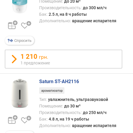
о
Помещение:
до 20 м²
в
Производительность:
до 300 мл/ч
е
Бак:
2.5 л, на 8 ч работы
н
Дополнительно:
вращение испарителя
ь
ш
у
Спросить
м
а
1 210
(
грн.
д
1 предложение
Б
)
Saturn ST-AH2116
м
ароматизатор
а
к
Тип:
увлажнитель, ультразвуковой
с
Помещение:
до 30 м²
.
Производительность:
до 250 мл/ч
у
Бак:
4.8 л, на 19 ч работы
р
Дополнительно:
вращение испарителя
о