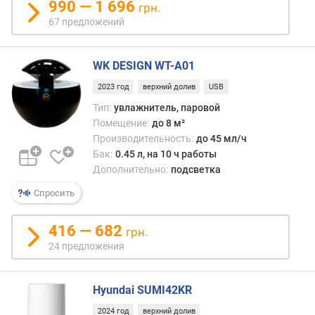
990 — 1 696
H
грн.
E
67 предложений
P
A
-
WK DESIGN WT-A01
ф
2023 год
верхний долив
USB
и
л
Тип:
увлажнитель, паровой
ь
Помещение:
до 8 м²
т
Производительность:
до 45 мл/ч
р
Бак:
0.45 л, на 10 ч работы
Дополнительно:
подсветка
у
Спросить
п
р
а
416 — 682
грн.
в
24 предложения
л
е
н
Hyundai SUMI42KR
и
2024 год
верхний долив
е