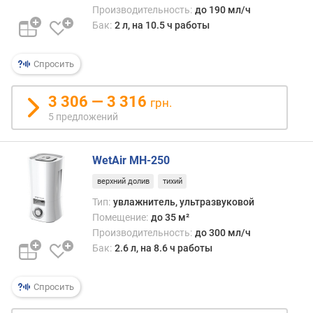
Производительность:
до 190 мл/ч
п
Бак:
2 л, на 10.5 ч работы
о
о
Спросить
т
з
ы
3 306 — 3 316
грн.
в
5 предложений
а
м
WetAir MH-250
п
верхний долив
тихий
о
д
Тип:
увлажнитель, ультразвуковой
а
Помещение:
до 35 м²
т
Производительность:
до 300 мл/ч
е
Бак:
2.6 л, на 8.6 ч работы
д
о
б
Спросить
а