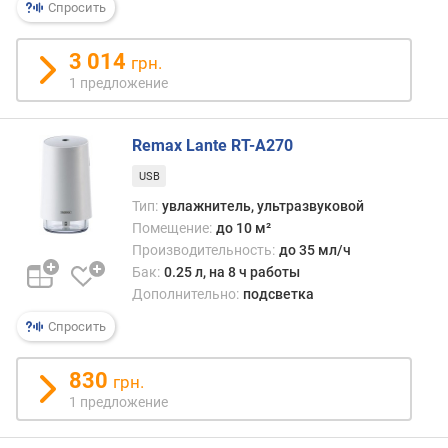
Спросить
в
е
н
3 014
грн.
ь
1 предложение
ш
у
м
Remax Lante RT-A270
а
USB
(
д
Тип:
увлажнитель, ультразвуковой
Б
Помещение:
до 10 м²
)
Производительность:
до 35 мл/ч
Бак:
0.25 л, на 8 ч работы
м
Дополнительно:
подсветка
о
щ
Спросить
н
о
830
грн.
с
1 предложение
т
ь