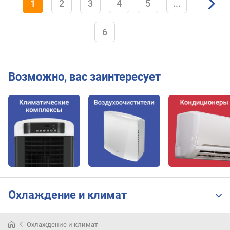
1
2
3
4
5
...
)
6
Возможно, вас заинтересует
Охлаждение и климат
Охлаждение и климат