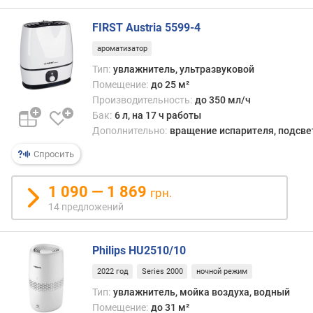
о
г
FIRST Austria 5599-​4
и
м
ароматизатор
Тип:
увлажнитель, ультразвуковой
о
Помещение:
до 25 м²
т
Производительность:
до 350 мл/ч
д
Бак:
6 л, на 17 ч работы
о
р
Дополнительно:
вращение испарителя, подсве
о
Спросить
г
и
1 090 — 1 869
х
грн.
к
14 предложений
д
е
ш
Philips HU2510/10
е
2022 год
Series 2000
ночной режим
в
ы
Тип:
увлажнитель, мойка воздуха, водный
м
Помещение:
до 31 м²