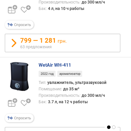
Производительность:
до 300 мл/ч
е
Бак:
4 л, на 10 ч работы
щ
е
н
Спросить
и
я
799 — 1 281
грн.
(
63 предложения
о
ч
и
WetAir WH-411
щ
е
2022 год
ароматизатор
н
Тип:
увлажнитель, ультразвуковой
и
Помещение:
до 35 м²
е
Производительность:
до 300 мл/ч
)
Бак:
3.7 л, на 12 ч работы
(
м
²
Спросить
)