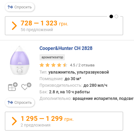
п
Спросить
л
о
щ
728 — 1 323
грн.
а
56 предложений
д
ь
п
Cooper&Hunter CH 2828
о
ароматизатор
м
е
4.5 /
2
отзыва
щ
Тип:
увлажнитель, ультразвуковой
е
Помещение:
до 30 м²
н
Производительность:
до 280 мл/ч
и
Бак:
2.8 л, на 10 ч работы
я
Дополнительно:
вращение испарителя, подсве
Спросить
(
у
в
1 295 — 1 299
грн.
л
2 предложения
а