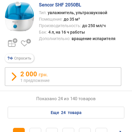
п
Sencor SHF 2050BL
о
Тип:
увлажнитель, ультразвуковой
т
Помещение:
до 35 м²
р
Производительность:
до 250 мл/ч
е
б
Бак:
4 л, на 16 ч работы
л
Дополнительно:
вращение испарителя
е
н
и
Спросить
я
(
2 000
грн.
В
1 предложение
т
)
Показано 24 из 140 товаров
в
е
с
еще
24
товара
(
к
г