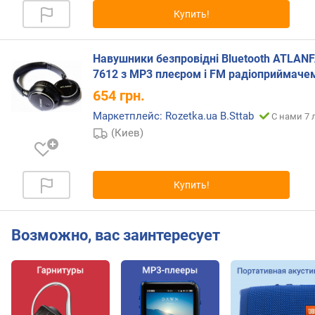
л
Купить!
о
ж
е
Навушники безпровідні Bluetooth ATLAN
н
7612 з MP3 плеєром і FM радіоприймаче
и
й
654
грн.
Маркетплейс: Rozetka.ua B.Sttab
С нами 7 
(Киев)
и
м
п
е
Купить!
д
а
н
Возможно, вас заинтересует
с
(
О
м
)