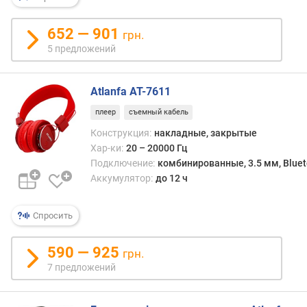
н
о
652 — 901
грн.
с
5 предложений
т
и
Atlanfa AT-7611
о
т
плеер
съемный кабель
д
Конструкция:
накладные, закрытые
е
Хар-ки:
20 – 20000 Гц
ш
Подключение:
комбинированные, 3.5 мм, Bluet
е
Аккумулятор:
до 12 ч
в
ы
х
Спросить
к
д
590 — 925
грн.
о
7 предложений
р
о
г