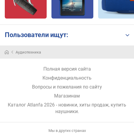
м
и
н
.
ч
Пользователи ищут:
а
с
т
Аудиотехника
о
т
а
Полная версия сайта
(
Конфиденциальность
Г
ц
Вопросы и пожелания по сайту
)
Магазинам
Каталог Atlanfa 2026
- новинки, хиты продаж,
купить
м
наушники
.
а
к
с
.
Мы в других странах