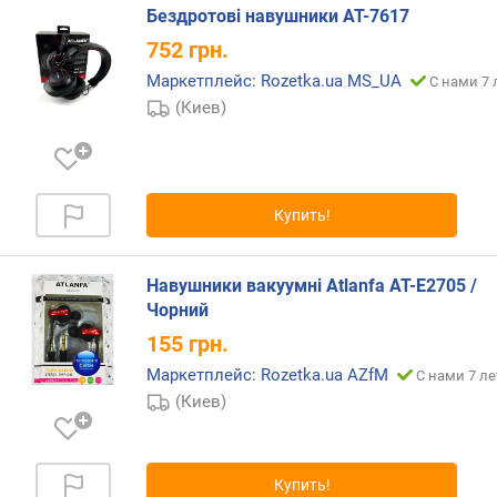
п
Бездротові навушники AT-7617
о
752
грн.
о
т
Маркетплейс: Rozetka.ua MS_UA
С нами 7 
з
(Киев)
ы
в
а
м
Купить!
п
о
д
Навушники вакуумні Atlanfa AT-E2705 /
а
Чорний
т
155
грн.
е
д
Маркетплейс: Rozetka.ua AZfM
С нами 7 ле
о
(Киев)
б
а
в
Купить!
л