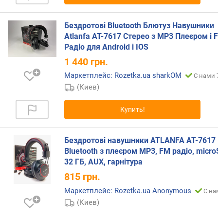
е
н
Бездротові Bluetooth Блютуз Навушники
и
Atlanfa AT-7617 Стерео з MP3 Плеєром і 
я
Радіо для Android і IOS
п
1 440
грн.
о
Маркетплейс: Rozetka.ua sharkOM
С нами 
к
(Киев)
о
л
и
Купить!
ч
е
с
Бездротові навушники ATLANFA AT-7617 
т
Bluetooth з плеєром MP3, FM радіо, micro
в
32 ГБ, AUX, гарнітура
у
815
грн.
п
р
Маркетплейс: Rozetka.ua Anonymous
С на
е
(Киев)
д