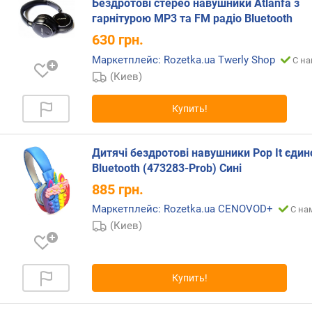
Бездротові стерео навушники Atlanfa з
и
гарнітурою MP3 та FM радіо Bluetooth
м
630
грн.
о
Маркетплейс: Rozetka.ua Twerly Shop
С на
т
(Киев)
д
о
р
Купить!
о
г
и
Дитячі бездротові навушники Pop It єдино
х
Bluetooth (473283-Prob) Сині
к
885
грн.
д
Маркетплейс: Rozetka.ua CENOVOD+
е
С на
ш
(Киев)
е
в
ы
Купить!
м