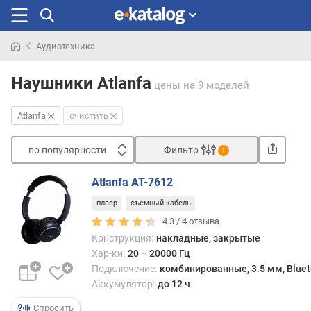
Аудиотехника
Искали
раньше
Наушники Atlanfa
цены
на 9 моделей
Atlanfa
очистить
по популярности
Фильтр
1
Сортировать
Atlanfa AT-7612
п
плеер
съемный кабель
о
п
4.3 /
4
отзыва
о
Конструкция:
накладные, закрытые
п
Хар-ки:
20 – 20000 Гц
у
Подключение:
комбинированные, 3.5 мм, Bluet
л
Аккумулятор:
до 12 ч
я
р
Спросить