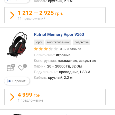
Кабель:
круглый, 2.1 м
р
н
1 212 — 2 925
грн.
о
11 предложений
с
т
и
Patriot Memory Viper V360
о
Viper
многоканальные
подсветка
т
3.3 /
3
отзыва
д
Назначение:
игровые
е
Конструкция:
накладные, закрытые
ш
Хар-ки:
20 – 20000 Гц, 32 Ом
е
Подключение:
проводные, USB-A
в
Кабель:
круглый, 2.2 м
ы
Спросить
х
к
4 999
грн.
д
1 предложение
о
р
о