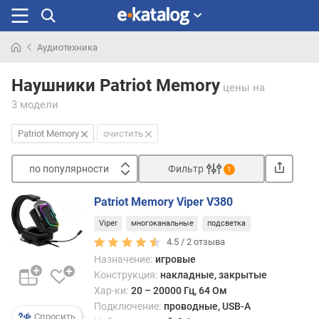
Аудиотехника
Искали
раньше
Наушники Patriot Memory
цены
на
3 модели
Patriot Memory
очистить
по популярности
Фильтр
1
Сортировать
Patriot Memory Viper V380
п
Viper
многоканальные
подсветка
о
п
4.5 /
2
отзыва
о
Назначение:
игровые
п
Конструкция:
накладные, закрытые
у
Хар-ки:
20 – 20000 Гц, 64 Ом
л
Подключение:
проводные, USB-A
я
Спросить