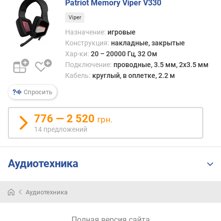
Patriot Memory Viper V330
г
и
Viper
м
Назначение:
игровые
Конструкция:
накладные, закрытые
о
Хар-ки:
20 – 20000 Гц, 32 Ом
т
Подключение:
проводные, 3.5 мм, 2х3.5 мм
д
Кабель:
круглый, в оплетке, 2.2 м
о
р
Спросить
о
г
776 — 2 520
и
грн.
х
14 предложений
к
д
е
Аудиотехника
ш
е
в
Аудиотехника
ы
м
Полная версия сайта