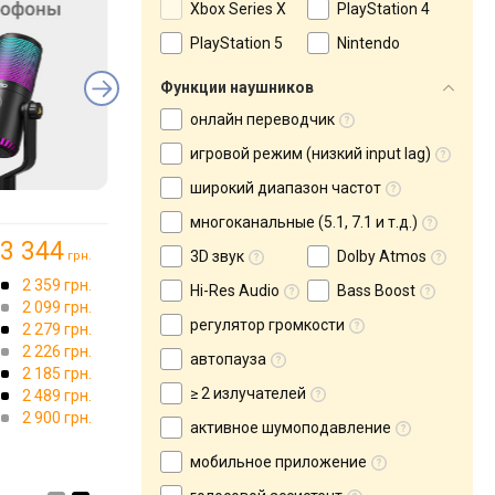
Xbox Series X
PlayStation 4
PlayStation 5
Nintendo
Функции наушников
онлайн переводчик
игровой режим (низкий input lag)
широкий диапазон частот
многоканальные (5.1, 7.1 и т.д.)
3 344
3D звук
Dolby Atmos
грн.
2 359 грн.
Hi-Res Audio
Bass Boost
2 099 грн.
регулятор громкости
2 279 грн.
2 226 грн.
автопауза
2 185 грн.
≥ 2 излучателей
2 489 грн.
2 900 грн.
активное шумоподавление
мобильное приложение