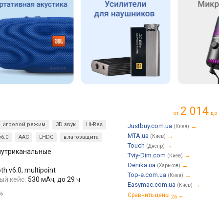
2 014
от
до
игровой режим
3D звук
Hi-Res
Justbuy.com.ua
→
(Киев)
MTA.ua
→
(Киев)
v6.0
AAC
LHDC
влагозащита
Touch
→
(Днепр)
нутриканальные
Tviy-Dim.com
→
(Киев)
Denika.ua
→
(Харьков)
h v6.0, multipoint
Top-e.com.ua
→
(Киев)
ый кейс:
530 мАч, до 29 ч
Easymac.com.ua
→
(Киев)
6
Сравнить цены
→
26