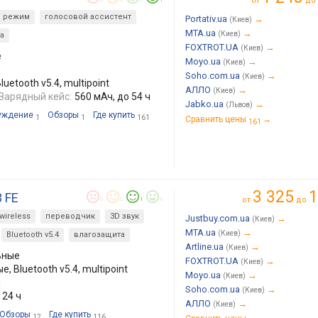
от
до
й режим
голосовой ассистент
Portativ.ua
→
(Киев)
MTA.ua
→
(Киев)
а
FOXTROT.UA
→
(Киев)
е
Moyo.ua
→
(Киев)
Soho.com.ua
→
(Киев)
uetooth v5.4, multipoint
АЛЛО
→
(Киев)
Зарядный кейс:
560 мАч, до 54 ч
Jabko.ua
→
(Львов)
уждение
Обзоры
Где купить
1
1
161
Сравнить цены
→
161
3 325
1
 FE
от
до
0
0
1
0
 wireless
переводчик
3D звук
Justbuy.com.ua
→
(Киев)
MTA.ua
→
(Киев)
Bluetooth v5.4
влагозащита
Artline.ua
→
(Киев)
ьные
FOXTROT.UA
→
(Киев)
, Bluetooth v5.4, multipoint
Moyo.ua
→
(Киев)
ч
Soho.com.ua
→
(Киев)
 24 ч
АЛЛО
→
(Киев)
Обзоры
Где купить
12
116