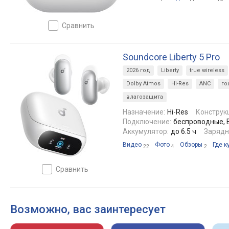
сравнить
Soundcore Liberty 5 Pro
2026 год
Liberty
true wireless
Dolby Atmos
Hi-Res
ANC
го
влагозащита
Назначение:
Hi-Res
Конструк
Подключение:
беспроводные, Bl
Аккумулятор:
до 6.5 ч
Зарядн
Видео
Фото
Обзоры
Где к
22
4
2
сравнить
Возможно, вас заинтересует