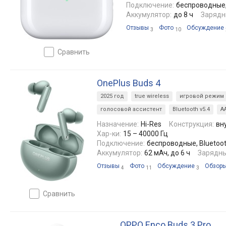
Подключение:
беспроводные, 
Аккумулятор:
до 8 ч
Зарядн
Отзывы
Фото
Обсуждение
3
10
сравнить
OnePlus Buds 4
2025 год
true wireless
игровой режим
голосовой ассистент
Bluetooth v5.4
A
Назначение:
Hi-Res
Конструкция:
вн
Хар-ки:
15 – 40000 Гц
Подключение:
беспроводные, Bluetooth
Аккумулятор:
62 мАч, до 6 ч
Зарядны
Отзывы
Фото
Обсуждение
Обзор
4
11
3
сравнить
OPPO Enco Buds 3 Pro