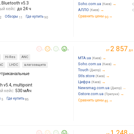
Bluetooth v5.3
Soho.com.ua
→
(Киев)
ый кейс:
до 24 ч
АЛЛО
→
(Киев)
Сравнить цены
→
Обзоры
Где купить
90
2
11
90
2 857
от
до
0
1
0
3
Hi-Res
ANC
MTA.ua
→
(Киев)
Soho.com.ua
→
(Киев)
AC
LHDC
влагозащита
Touch
→
(Днепр)
утриканальные
Stls.store
→
(Киев)
Цифра
→
(Киев)
 v5.4, multipoint
Newsmag.com.ua
→
(Днепр)
й кейс:
530 мАч
Gstore.com.ua
→
(Прилуки)
ы
Где купить
5
85
Сравнить цены
→
85
1 248
0
0
0
1