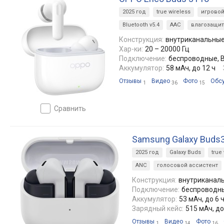
2025 год
true wireless
игрово
Bluetooth v5.4
AAC
влагозащит
Конструкция:
внутриканальны
Хар-ки:
20 – 20000 Гц
Подключение:
беспроводные, Bl
Аккумулятор:
58 мАч, до 12 ч
Отзывы
Видео
Фото
Обс
1
36
15
сравнить
Samsung Galaxy Buds3
2025 год
Galaxy Buds
true
ANC
голосовой ассистент
Конструкция:
внутриканал
Подключение:
беспроводные
Аккумулятор:
53 мАч, до 6 
Зарядный кейс:
515 мАч, до
Отзывы
Видео
Фото
1
14
16