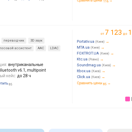
Сравнить цены
→
116
7 123
1
от
до
переводчик
3D звук
Portativ.ua
→
(Киев)
MTA.ua
→
(Киев)
лосовой ассистент
AAC
LDAC
FOXTROT.UA
→
(Киев)
Ktc.ua
→
(Ровно)
ция:
внутриканальные
Soundmag.ua
→
(Киев)
uetooth v6.1, multipoint
Itbox.ua
→
(Киев)
ый кейс:
до 28 ч
Click.ua
→
(Киев)
Сравнить цены
→
упить
85
85