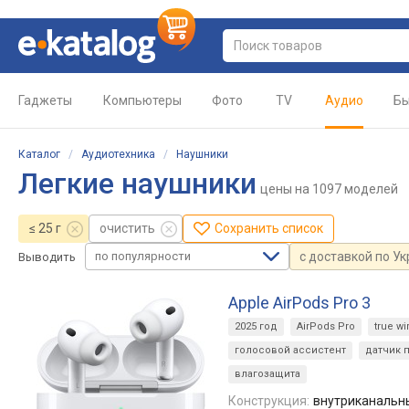
Гаджеты
Компьютеры
Фото
TV
Аудио
Бы
Каталог
/
Аудиотехника
/
Наушники
Легкие наушники
цены
на 1097 моделей
≤ 25 г
очистить
Сохранить список
по популярности
с доставкой по У
Выводить
Apple AirPods Pro 3
2025 год
AirPods Pro
true wi
голосовой ассистент
датчик 
влагозащита
Конструкция:
внутриканальн