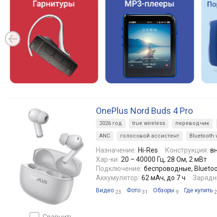
OnePlus Nord Buds 4 Pro
2026 год
true wireless
переводчик
ANC
голосовой ассистент
Bluetooth 
Назначение:
Hi-Res
Конструкция:
в
Хар-ки:
20 – 40000 Гц, 28 Ом, 2 мВт
Подключение:
беспроводные, Bluetoot
Аккумулятор:
62 мАч, до 7 ч
Зарядн
Видео
Фото
Обзоры
Где купить
23
31
9
2
сравнить