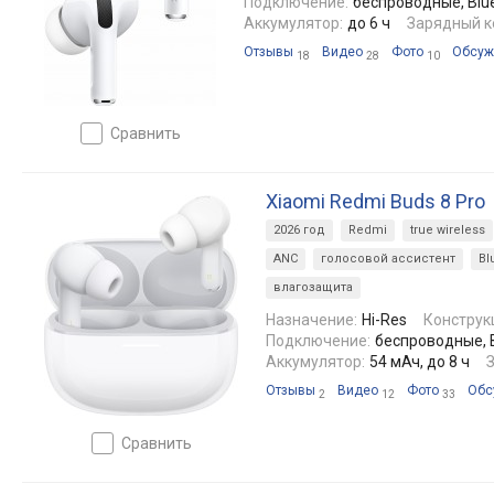
Подключение:
беспроводные, Blue
Аккумулятор:
до 6 ч
Зарядный к
Отзывы
Видео
Фото
Обсуж
18
28
10
сравнить
Xiaomi Redmi Buds 8 Pro
2026 год
Redmi
true wireless
ANC
голосовой ассистент
Bl
влагозащита
Назначение:
Hi-Res
Конструк
Подключение:
беспроводные, Bl
Аккумулятор:
54 мАч, до 8 ч
Отзывы
Видео
Фото
Обс
2
12
33
сравнить