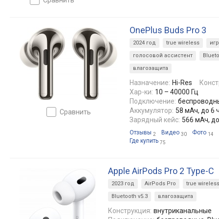
OnePlus Buds Pro 3
2024 год
true wireless
иг
голосовой ассистент
Blueto
влагозащита
Назначение:
Hi-Res
Конст
Хар-ки:
10 – 40000 Гц
Подключение:
беспроводные
Аккумулятор:
58 мАч, до 6 
сравнить
Зарядный кейс:
566 мАч, до
Отзывы
Видео
Фото
2
30
14
Где купить
75
Apple AirPods Pro 2 Type-C
2023 год
AirPods Pro
true wireles
Bluetooth v5.3
влагозащита
Конструкция:
внутриканальные