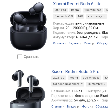
Xiaomi Redmi Buds 6 Lite
2024 год
Redmi
true wireless
A
Bluetooth v5.3
AAC
влагозащита
Конструкция:
внутриканальные
Хар-ки:
20 – 20000 Гц, 32 Ом
Подключение:
беспроводные, Blue
Аккумулятор:
45 мАч, до 7 ч
Зар
Отзывы
Видео
Фото
Обсужд
6
10
15
сравнить
Xiaomi Redmi Buds 6 Pro
2025 год
Redmi
true wireless
3D
голосовой ассистент
Bluetooth v5.3
Назначение:
Hi-Res
Конструкция:
Подключение:
беспроводные, Blueto
Аккумулятор:
54 мАч, до 9.5 ч
Зар
Отзывы
Видео
Фото
Обсужде
1
17
16