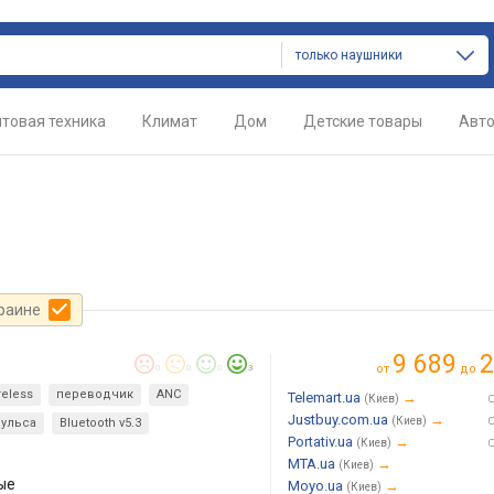
только наушники
товая техника
Климат
Дом
Детские товары
Авт
краине
9 689
2
от
до
0
0
0
3
reless
переводчик
ANC
Telemart.ua
→
(Киев)
Justbuy.com.ua
→
(Киев)
пульса
Bluetooth v5.3
Portativ.ua
→
(Киев)
MTA.ua
→
(Киев)
ые
Moyo.ua
→
(Киев)