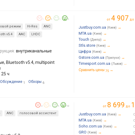
4 907
от
до
0
1
0
1
ровой режим
Hi-Res
ANC
Justbuy.com.ua
→
(Киев)
MTA.ua
→
(Киев)
oth v5.4
AAC
LHDC
Touch
→
(Днепр)
Stls.store
→
(Киев)
рукция:
внутриканальные
Цифра
→
(Киев)
Gstore.com.ua
→
(Прилуки)
, Bluetooth v5.4, multipoint
Timesport.com.ua
→
(Львов)
ч
Сравнить цены
→
75
 25 ч
Обсуждение
Обзоры
1
6
8 699
1
от
до
2
0
5
10
s
ANC
голосовой ассистент
Justbuy.com.ua
→
(Киев)
MTA.ua
→
(Киев)
Soho.com.ua
→
(Киев)
GRO
→
(Киев)