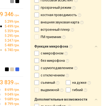
голосовой ассистент
прозрачный режим
9 346
костная проводимость
грн.
5 299 грн.
внешняя звуковая карта
5 499 грн.
встроенный плеер
5 359 грн.
5 295 грн.
FM приемник
5 247 грн.
5 489 грн.
Функции микрофона
6 740 грн.
с микрофоном
без микрофона
с шумоподавлением
с отключением
3 839
съемный
на дужке
грн.
8 699 грн.
выдвижной
гибкий
9 049 грн.
9 689 грн.
Дополнительные возможности
8 799 грн.