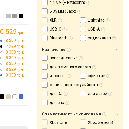
4.4 мм (Pentaconn)
6.35 мм (Jack)
XLR
Lightning
USB-C
USB-A
0 529
грн.
Bluetooth
радиоканал
8 399 грн.
7 299 грн.
Назначение
8 399 грн.
8 399 грн.
повседневные
8 399 грн.
для активного спорта
8 399 грн.
8 399 грн.
игровые
офисные
мониторные (студийные)
для DJ
для детей
для сна
Совместимость с консолями
Xbox One
Xbox Series S