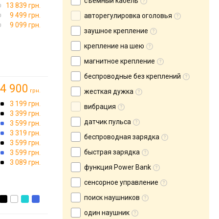
съемный кабель
13 839 грн.
9 499 грн.
авторегулировка оголовья
9 099 грн.
заушное крепление
крепление на шею
магнитное крепление
беспроводные без креплений
4 900
грн.
жесткая дужка
3 199 грн.
вибрация
3 399 грн.
датчик пульса
3 599 грн.
3 319 грн.
беспроводная зарядка
3 599 грн.
быстрая зарядка
3 599 грн.
3 089 грн.
функция Power Bank
сенсорное управление
поиск наушников
один наушник