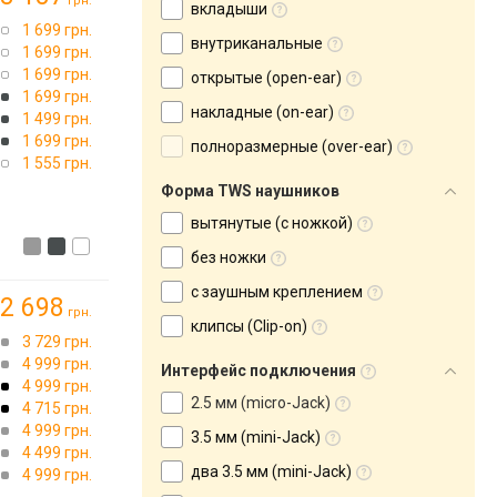
грн.
вкладыши
1 699 грн.
внутриканальные
1 699 грн.
1 699 грн.
открытые (open-ear)
1 699 грн.
накладные (on-ear)
1 499 грн.
1 699 грн.
полноразмерные (over-ear)
1 555 грн.
Форма TWS наушников
вытянутые (с ножкой)
без ножки
с заушным креплением
2 698
грн.
клипсы (Clip-on)
3 729 грн.
4 999 грн.
Интерфейс подключения
4 999 грн.
2.5 мм (micro-Jack)
4 715 грн.
4 999 грн.
3.5 мм (mini-Jack)
4 499 грн.
два 3.5 мм (mini-Jack)
4 999 грн.