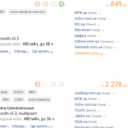
849
от
до
1
1
0
4
NC
голосовой ассистент
MTA.ua
→
(Киев)
Soho.com.ua
→
(Киев)
Ktc.ua
→
(Ровно)
Stls.store
→
(Киев)
Цифра
→
(Киев)
tooth v5.3
Gstore.com.ua
→
(Прилуки)
ядный кейс:
480 мАч, до 38 ч
Semtech.com.ua
→
(Луцк)
ение
Обзоры
Где купить
2
2
44
Сравнить цены
→
44
2 278
от
до
1
0
0
0
 звук
Hi-Res
ANC
Justbuy.com.ua
→
(Киев)
MTA.ua
→
(Киев)
AAC
LDAC
влагозащита
Soho.com.ua
→
(Киев)
внутриканальные
Touch
→
(Днепр)
oth v5.3, multipoint
Jabko.ua
→
(Львов)
ядный кейс:
480 мАч, до 36 ч
Click.ua
→
(Киев)
ние
Обзоры
Где купить
Evomusic.com.ua
→
3
2
112
(Киев)