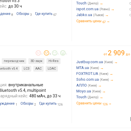
tooth v5.3
Touch
→
(Днепр)
ейс:
до 30 ч
ispot.com.ua
→
(Ровно)
дение
Обзоры
Где купить
Jabko.ua
→
8
3
67
(Львов)
Сравнить цены
→
67
2 909
от
до
0
2
0
0
переводчик
3D звук
Hi-Res
Justbuy.com.ua
→
(Киев)
MTA.ua
→
(Киев)
uetooth v5.4
LC3
AAC
LDAC
FOXTROT.UA
→
(Киев)
Soho.com.ua
→
(Киев)
ция:
внутриканальные
АЛЛО
→
(Киев)
uetooth v5.4, multipoint
Moyo.ua
→
(Киев)
Зарядный кейс:
480 мАч, до 33 ч
Touch
→
(Днепр)
Сравнить цены
→
уждение
Обзоры
Где купить
126
1
2
126