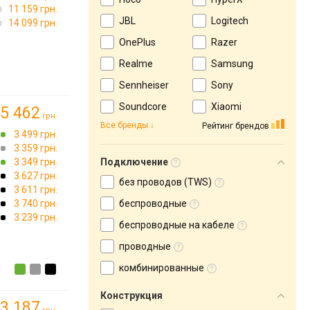
11 159 грн.
JBL
Logitech
14 099 грн.
OnePlus
Razer
Realme
Samsung
Sennheiser
Sony
Soundcore
Xiaomi
5 462
грн.
Все бренды
Рейтинг брендов
3 499 грн.
3 359 грн.
3 349 грн.
Подключение
3 627 грн.
без проводов (TWS)
3 611 грн.
3 740 грн.
беспроводные
3 239 грн.
беспроводные на кабеле
проводные
комбинированные
Конструкция
3 187