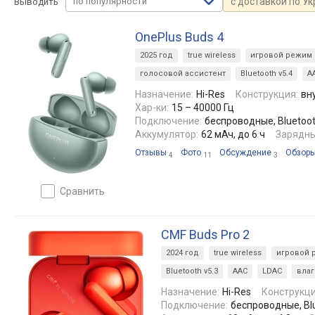
по популярности
с доставкой по У
Выводить
OnePlus Buds 4
2025 год
true wireless
игровой режим
голосовой ассистент
Bluetooth v5.4
A
Назначение:
Hi-Res
Конструкция:
вн
Хар-ки:
15 – 40000 Гц
Подключение:
беспроводные, Bluetooth
Аккумулятор:
62 мАч, до 6 ч
Зарядны
Отзывы
Фото
Обсуждение
Обзор
4
11
3
сравнить
CMF Buds Pro 2
2024 год
true wireless
игровой 
Bluetooth v5.3
AAC
LDAC
вла
Назначение:
Hi-Res
Конструкци
Подключение:
беспроводные, Blue