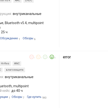
oth v5.4
AAC
LHDC
рукция:
внутриканальные
, Bluetooth v5.4, multipoint
ч
 25 ч
Обсуждение
Обзоры
1
6
error
0
0
0
2
Hi-Res
ANC
C
влагозащита
ия:
внутриканальные
etooth, multipoint
 кейс:
до 40 ч
укции
Обзоры
Где купить
1
7
180