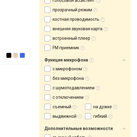
голосовой ассистент
прозрачный режим
костная проводимость
внешняя звуковая карта
встроенный плеер
FM приемник
Функции микрофона
с микрофоном
без микрофона
с шумоподавлением
с отключением
съемный
на дужке
выдвижной
гибкий
Дополнительные возможности