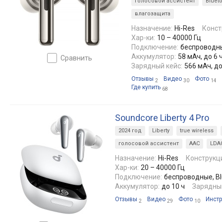
голосовой ассистент
Blueto
влагозащита
Назначение:
Hi-Res
Конст
Хар-ки:
10 – 40000 Гц
Подключение:
беспроводные
Аккумулятор:
58 мАч, до 6 
сравнить
Зарядный кейс:
566 мАч, до
Отзывы
Видео
Фото
2
30
14
Где купить
68
Soundcore Liberty 4 Pro
2024 год
Liberty
true wireless
голосовой ассистент
AAC
LDA
Назначение:
Hi-Res
Конструкц
Хар-ки:
20 – 40000 Гц
Подключение:
беспроводные, Blu
Аккумулятор:
до 10 ч
Зарядный
Отзывы
Видео
Фото
Инстр
2
29
10