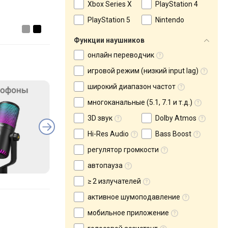
Xbox Series X
PlayStation 4
PlayStation 5
Nintendo
Функции наушников
онлайн переводчик
игровой режим (низкий input lag)
широкий диапазон частот
многоканальные (5.1, 7.1 и т.д.)
3D звук
Dolby Atmos
Hi-Res Audio
Bass Boost
регулятор громкости
автопауза
≥ 2 излучателей
активное шумоподавление
мобильное приложение