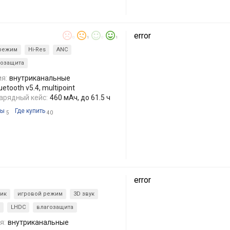
error
0
1
0
1
 режим
Hi-Res
ANC
гозащита
я:
внутриканальные
etooth v5.4, multipoint
арядный кейс:
460 мАч, до 61.5 ч
ры
Где купить
5
40
error
ик
игровой режим
3D звук
LHDC
влагозащита
я:
внутриканальные