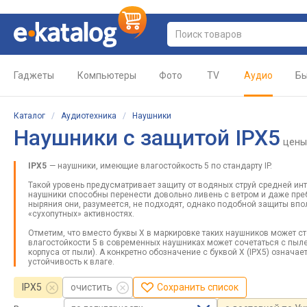
Гаджеты
Компьютеры
Фото
TV
Аудио
Бы
Каталог
/
Аудиотехника
/
Наушники
Наушники с защитой IPX5
цены
IPX5
— наушники, имеющие влагостойкость 5 по стандарту IP.
Такой уровень предусматривает защиту от водяных струй средней ин
наушники способны перенести довольно ливень с ветром и даже преб
ныряния они, разумеется, не подходят, однако подобной защиты впол
«сухопутных» активностях.
Отметим, что вместо буквы X в маркировке таких наушников может с
влагостойкости 5 в современных наушниках может сочетаться с пылес
корпуса от пыли). А конкретно обозначение с буквой Х (IPX5) означа
устойчивость к влаге.
IPX5
очистить
Сохранить список