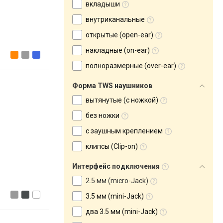
вкладыши
внутриканальные
открытые (open-ear)
накладные (on-ear)
полноразмерные (over-ear)
Форма TWS наушников
вытянутые (с ножкой)
без ножки
с заушным креплением
клипсы (Clip-on)
Интерфейс подключения
2.5 мм (micro-Jack)
3.5 мм (mini-Jack)
два 3.5 мм (mini-Jack)