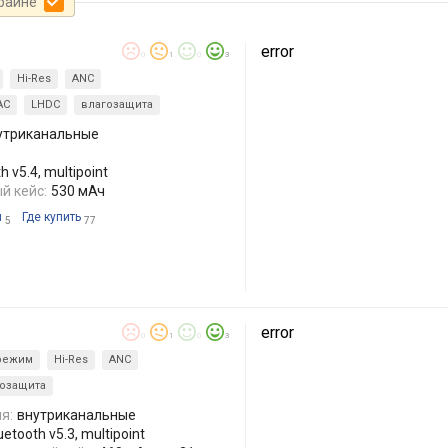
краине
error
0
1
0
3
Hi-Res
ANC
AC
LHDC
влагозащита
утриканальные
 v5.4, multipoint
й кейс:
530 мАч
ы
Где купить
5
77
error
0
1
0
3
режим
Hi-Res
ANC
гозащита
я:
внутриканальные
tooth v5.3, multipoint