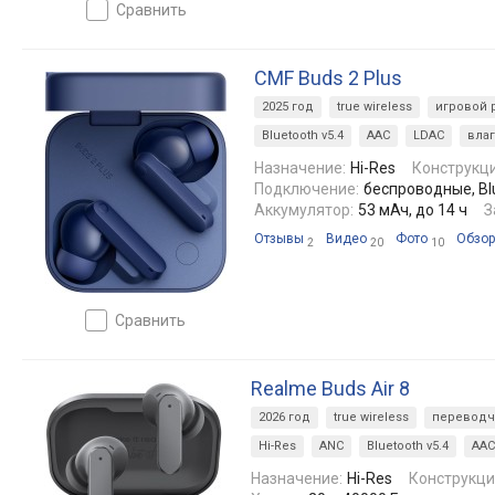
сравнить
CMF Buds 2 Plus
2025 год
true wireless
игровой
Bluetooth v5.4
AAC
LDAC
вла
Назначение:
Hi-Res
Конструкци
Подключение:
беспроводные, Blu
Аккумулятор:
53 мАч, до 14 ч
З
Отзывы
Видео
Фото
Обзо
2
20
10
сравнить
Realme Buds Air 8
2026 год
true wireless
переводч
Hi-Res
ANC
Bluetooth v5.4
AAC
Назначение:
Hi-Res
Конструкци