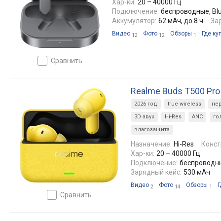
Хар-ки:
20 – 40000 Гц
Подключение:
беспроводные, Blue
Аккумулятор:
62 мАч, до 8 ч
За
Видео
Фото
Обзоры
Где ку
12
12
1
сравнить
Realme Buds T500 Pro
2026 год
true wireless
пе
3D звук
Hi-Res
ANC
го
влагозащита
Назначение:
Hi-Res
Конст
Хар-ки:
20 – 40000 Гц
Подключение:
беспроводные
Зарядный кейс:
530 мАч
Видео
Фото
Обзоры
Г
2
14
1
сравнить