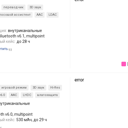
переводчик
3D звук
лосовой ассистент
AAC
LDAC
ция:
внутриканальные
uetooth v6.1, multipoint
ый кейс:
до 28 ч
упить
93
error
игровой режим
3D звук
Hi-Res
v6.0
AAC
LHDC
влагозащита
нутриканальные
h v6.0, multipoint
ый кейс:
530 мАч, до 29 ч