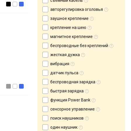
съемный кабель
авторегулировка оголовья
заушное крепление
крепление на шею
магнитное крепление
беспроводные без креплений
жесткая дужка
вибрация
датчик пульса
беспроводная зарядка
быстрая зарядка
функция Power Bank
сенсорное управление
поиск наушников
один наушник