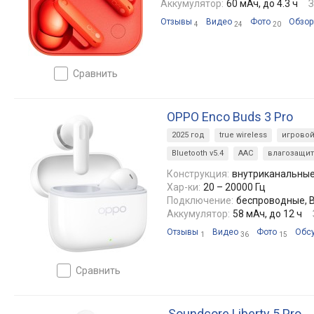
Аккумулятор:
60 мАч, до 4.3 ч
З
Отзывы
Видео
Фото
Обзо
4
24
20
сравнить
OPPO Enco Buds 3 Pro
2025 год
true wireless
игрово
Bluetooth v5.4
AAC
влагозащит
Конструкция:
внутриканальны
Хар-ки:
20 – 20000 Гц
Подключение:
беспроводные, Bl
Аккумулятор:
58 мАч, до 12 ч
Отзывы
Видео
Фото
Обс
1
36
15
сравнить
Soundcore Liberty 5 Pro