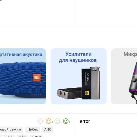
6
error
0
1
0
1
ровой режим
Hi-Res
ANC