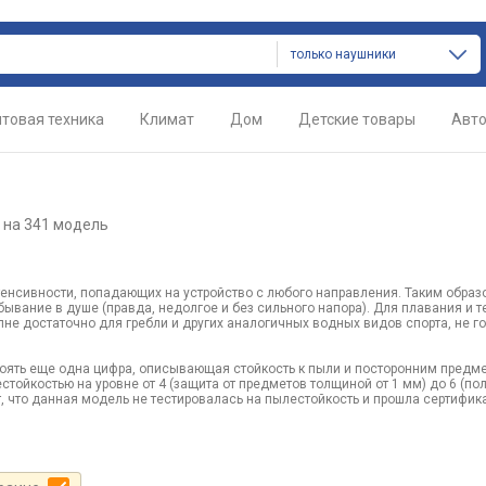
только наушники
товая техника
Климат
Дом
Детские товары
Авт
на 341 модель
тенсивности, попадающих на устройство с любого направления. Таким обра
ывание в душе (правда, недолгое и без сильного напора). Для плавания и т
не достаточно для гребли и других аналогичных водных видов спорта, не го
тоять еще одна цифра, описывающая стойкость к пыли и посторонним предме
тойкостью на уровне от 4 (защита от предметов толщиной от 1 мм) до 6 (по
ет, что данная модель не тестировалась на пылестойкость и прошла сертифик