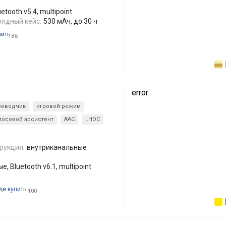
tooth v5.4, multipoint
рядный кейс:
530 мАч, до 30 ч
пить
86
error
реводчик
игровой режим
лосовой ассистент
AAC
LHDC
рукция:
внутриканальные
, Bluetooth v6.1, multipoint
де купить
100