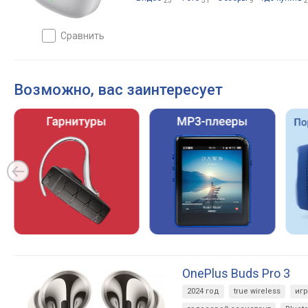
23
31
9
2
сравнить
Возможно, вас заинтересует
OnePlus Buds Pro 3
2024 год
true wireless
иг