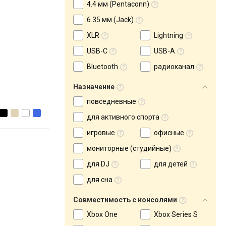
4.4 мм (Pentaconn)
6.35 мм (Jack)
XLR
Lightning
USB-C
USB-A
Bluetooth
радиоканал
Назначение
повседневные
для активного спорта
игровые
офисные
мониторные (студийные)
для DJ
для детей
для сна
Совместимость с консолями
Xbox One
Xbox Series S