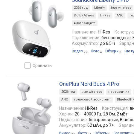
2026 год
Liberty
true wireless
Dolby Atmos
Hi-Res
ANC
го
влагозащита
Назначение:
Hi-Res
Конструк
Подключение:
беспроводные, Bl
Аккумулятор:
до 6.5 ч
Зарядн
Видео
Фото
Обзоры
Где к
22
4
2
сравнить
OnePlus Nord Buds 4 Pro
2026 год
true wireless
переводчик
ANC
голосовой ассистент
Bluetooth 
Назначение:
Hi-Res
Конструкция:
в
Хар-ки:
20 – 40000 Гц, 28 Ом, 2 мВт
Подключение:
беспроводные, Bluetoot
Аккумулятор:
62 мАч, до 7 ч
Зарядн
Видео
Фото
Обзоры
Где купить