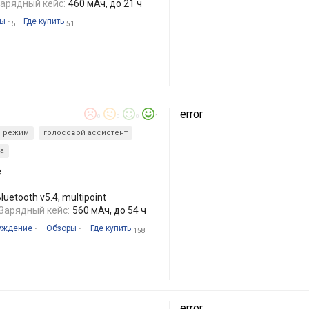
арядный кейс:
460 мАч, до 21 ч
ры
Где купить
15
51
error
0
0
0
1
й режим
голосовой ассистент
а
е
uetooth v5.4, multipoint
Зарядный кейс:
560 мАч, до 54 ч
уждение
Обзоры
Где купить
1
1
158
error