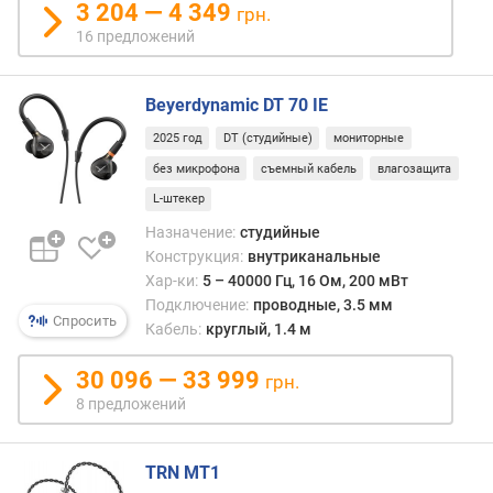
3 204 — 4 349
грн.
н
16 предложений
о
с
т
Beyerdynamic DT 70 IE
ь
(
2025 год
DT (студийные)
мониторные
м
без микрофона
съемный кабель
влагозащита
В
т
L-штекер
)
Назначение:
студийные
Конструкция:
внутриканальные
д
Хар-ки:
5 – 40000 Гц, 16 Ом, 200 мВт
и
Подключение:
проводные, 3.5 мм
а
Спросить
Кабель:
круглый, 1.4 м
м
е
30 096 — 33 999
грн.
т
8 предложений
р
д
и
TRN MT1
н