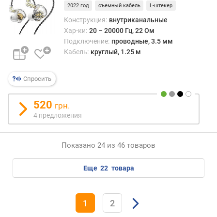
а
2022 год
съемный кабель
L-штекер
м
Конструкция:
внутриканальные
и
Хар-ки:
20 – 20000 Гц, 22 Ом
к
Подключение:
проводные, 3.5 мм
а
Кабель:
круглый, 1.25 м
(
м
м
Спросить
)
520
к
грн.
о
4 предложения
л
-
Показано 24 из 46 товаров
в
о
и
еще
22
товара
з
л
у
1
2
ч
а