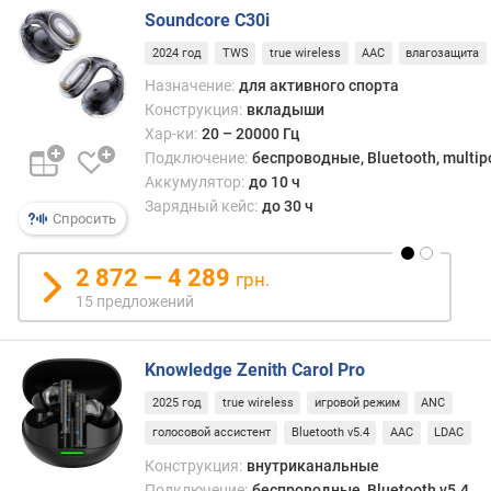
.
Soundcore C30i
ч
2024 год
TWS
true wireless
AAC
влагозащита
а
с
Назначение:
для активного спорта
т
Конструкция:
вкладыши
о
Хар-ки:
20 – 20000 Гц
т
Подключение:
беспроводные, Bluetooth, multip
а
Аккумулятор:
до 10 ч
(
Зарядный кейс:
до 30 ч
Г
Спросить
ц
)
2 872 — 4 289
грн.
15 предложений
ч
у
в
Knowledge Zenith Carol Pro
с
т
2025 год
true wireless
игровой режим
ANC
в
голосовой ассистент
Bluetooth v5.4
AAC
LDAC
и
Конструкция:
внутриканальные
т
Подключение:
беспроводные, Bluetooth v5.4