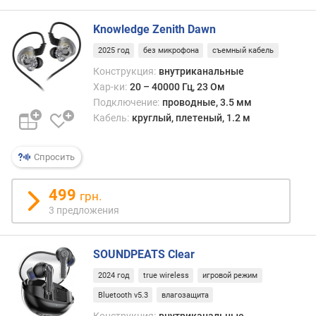
в
и
Knowledge Zenith Dawn
я
2025 год
без микрофона
съемный кабель
(
м
Конструкция:
внутриканальные
)
Хар-ки:
20 – 40000 Гц, 23 Ом
Подключение:
проводные, 3.5 мм
т
Кабель:
круглый, плетеный, 1.2 м
и
п
к
Спросить
а
б
499
грн.
е
3 предложения
л
я
SOUNDPEATS Clear
з
в
2024 год
true wireless
игровой режим
у
Bluetooth v5.3
влагозащита
к