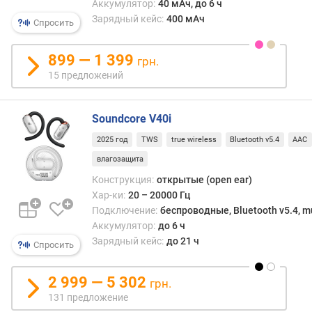
Аккумулятор:
40 мАч, до 6 ч
к
Зарядный кейс:
400 мАч
Спросить
а
б
899 — 1 399
е
грн.
л
15 предложений
я
(
м
Soundcore V40i
)
2025 год
TWS
true wireless
Bluetooth v5.4
AAC
р
влагозащита
а
Конструкция:
открытые (open ear)
д
Хар-ки:
20 – 20000 Гц
и
Подключение:
беспроводные, Bluetooth v5.4, mu
у
Аккумулятор:
до 6 ч
с
Зарядный кейс:
до 21 ч
Спросить
д
е
й
2 999 — 5 302
грн.
с
131 предложение
т