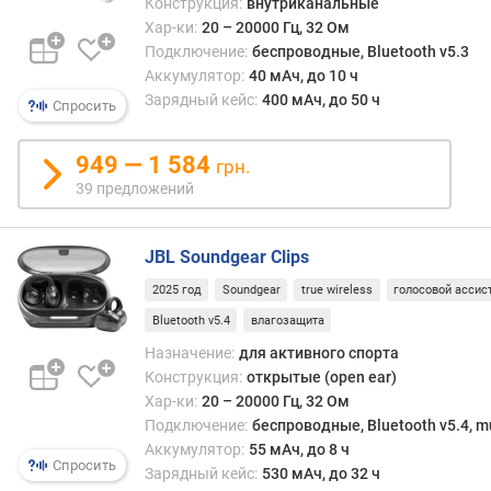
Конструкция:
внутриканальные
а
Хар-ки:
20 – 20000 Гц, 32 Ом
T
W
Подключение:
беспроводные, Bluetooth v5.3
S
Аккумулятор:
40 мАч, до 10 ч
Зарядный кейс:
400 мАч, до 50 ч
Спросить
т
и
949 — 1 584
грн.
п
п
39 предложений
о
д
JBL Soundgear Clips
к
л
2025 год
Soundgear
true wireless
голосовой ассис
ю
Bluetooth v5.4
влагозащита
ч
е
Назначение:
для активного спорта
н
Конструкция:
открытые (open ear)
и
Хар-ки:
20 – 20000 Гц, 32 Ом
я
Подключение:
беспроводные, Bluetooth v5.4, mu
Аккумулятор:
55 мАч, до 8 ч
U
Спросить
Зарядный кейс:
530 мАч, до 32 ч
S