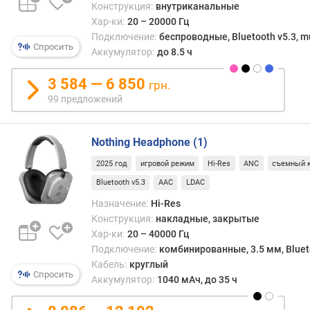
Конструкция:
внутриканальные
п
Хар-ки:
20 – 20000 Гц
о
Подключение:
беспроводные, Bluetooth v5.3, mu
о
Спросить
Аккумулятор:
до 8.5 ч
т
з
3 584 — 6 850
грн.
ы
99 предложений
в
а
м
Nothing Headphone (1)
п
2025 год
игровой режим
Hi-Res
ANC
съемный 
о
Bluetooth v5.3
AAC
LDAC
д
а
Назначение:
Hi-Res
т
Конструкция:
накладные, закрытые
е
Хар-ки:
20 – 40000 Гц
д
Подключение:
комбинированные, 3.5 мм, Bluet
о
Кабель:
круглый
Спросить
б
Аккумулятор:
1040 мАч, до 35 ч
а
в