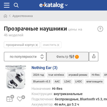
Аудиотехника
Искали
Проз
раньше
Прозрачные наушники
цены
на
корпу
46 моделей
— пр
корпу
прозрачный корпус
очистить
науш
позв
по популярности
Фильтр
поль
1
виде
Сортировать
внут
Nothing Ear (3)
п
комп
2024 год
true wireless
игровой режим
Hi-Res
A
о
устро
п
Bluetooth v5.3
AAC
LDAC
LHDC
влагозащита
что
о
прид
Назначение:
Hi-Res
п
им
Конструкция:
внутриканальные
у
уник
Подключение:
беспроводные, Bluetooth v5.3, mu
л
и
Аккумулятор:
46 мАч, до 5.2 ч
я