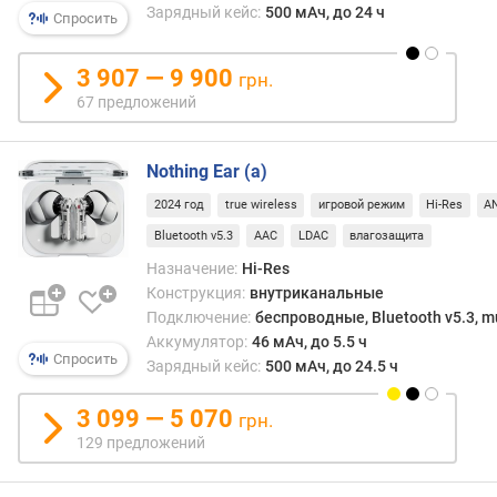
совр
Зарядный кейс:
500 мАч, до 24 ч
р
Спросить
вид.
н
При
о
этом
3 907 — 9 900
грн.
с
плас
67 предложений
т
може
и
имет
имет
Nothing Ear (a)
о
конк
т
2024 год
true wireless
игровой режим
Hi-Res
A
оттен
д
(будь-
Bluetooth v5.3
AAC
LDAC
влагозащита
е
то
Назначение:
Hi-Res
ш
синий
Конструкция:
внутриканальные
е
черн
Подключение:
беспроводные, Bluetooth v5.3, mu
в
или
Аккумулятор:
46 мАч, до 5.5 ч
ы
даже
Спросить
х
Зарядный кейс:
500 мАч, до 24.5 ч
розо
к
и
д
3 099 — 5 070
грн.
имет
о
129 предложений
разн
р
степе
о
прозр