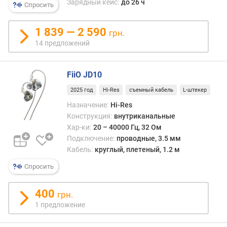
Зарядный кейс:
до 26 ч
Спросить
м
и
1 839 — 2 590
грн.
н
14 предложений
.
ч
а
FiiO JD10
с
2025 год
Hi-Res
съемный кабель
L-штекер
т
о
Назначение:
Hi-Res
т
Конструкция:
внутриканальные
а
Хар-ки:
20 – 40000 Гц, 32 Ом
(
Подключение:
проводные, 3.5 мм
Г
Кабель:
круглый, плетеный, 1.2 м
ц
Спросить
)
м
400
грн.
а
1 предложение
к
с