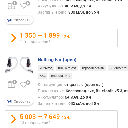
е
Аккумулятор:
40 мАч, до 7 ч
л
ь
Зарядный кейс:
300 мАч, до 35 ч
н
Спросить
о
с
1 350 — 1 899
грн.
т
11 предложений
ь
(
д
Nothing Ear (open)
Б
)
2024 год
true wireless
игровой режим
Bluetooth v5
AAC
влагозащита
в
е
Конструкция:
открытые (open ear)
с
Подключение:
беспроводные, Bluetooth v5.3, mu
(
Аккумулятор:
64 мАч, до 8 ч
Спросить
г
Зарядный кейс:
635 мАч, до 30 ч
)
5 003 — 7 649
грн.
к
13 предложений
о