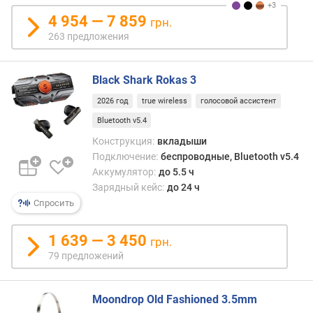
B
4 954 — 7 859
грн.
263 предложения
в
е
р
Black Shark Rokas 3
с
и
2026 год
true wireless
голосовой ассистент
я
Bluetooth v5.4
B
Конструкция:
вкладыши
l
Подключение:
беспроводные, Bluetooth v5.4
u
e
Аккумулятор:
до 5.5 ч
t
Зарядный кейс:
до 24 ч
o
Спросить
o
t
1 639 — 3 450
грн.
h
79 предложений
ш
т
Moondrop Old Fashioned 3.5mm
е