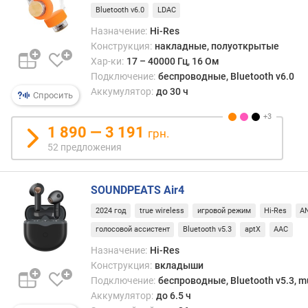
д
Bluetooth v6.0
LDAC
л
Назначение:
Hi-Res
о
Конструкция:
накладные, полуоткрытые
ж
е
Хар-ки:
17 – 40000 Гц, 16 Ом
н
Подключение:
беспроводные, Bluetooth v6.0
и
Аккумулятор:
до 30 ч
Спросить
й
1 890 — 3 191
грн.
и
52 предложения
м
п
SOUNDPEATS Air4
е
д
2024 год
true wireless
игровой режим
Hi-Res
A
а
голосовой ассистент
Bluetooth v5.3
aptX
AAC
н
с
Назначение:
Hi-Res
(
Конструкция:
вкладыши
О
Подключение:
беспроводные, Bluetooth v5.3, mu
м
Аккумулятор:
до 6.5 ч
)