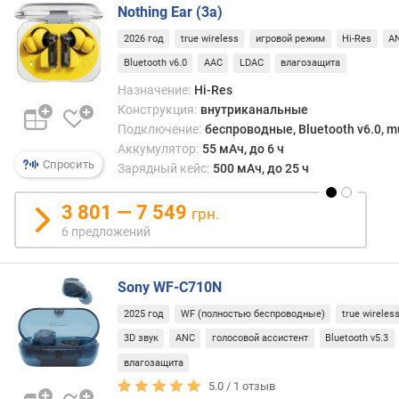
г
Nothing Ear (3a)
В
и
любо
2026 год
true wireless
игровой режим
Hi-Res
A
м
случа
Bluetooth v6.0
AAC
LDAC
влагозащита
такой
о
диза
Назначение:
Hi-Res
т
выде
Конструкция:
внутриканальные
д
вас
Подключение:
беспроводные, Bluetooth v6.0, mu
о
из
Аккумулятор:
55 мАч, до 6 ч
р
толп
Спросить
Зарядный кейс:
500 мАч, до 25 ч
о
г
3 801 — 7 549
грн.
и
х
6 предложений
к
д
Sony WF-C710N
е
ш
2025 год
WF (полностью беспроводные)
true wireles
е
3D звук
ANC
голосовой ассистент
Bluetooth v5.3
в
ы
влагозащита
м
5.0 /
1
отзыв