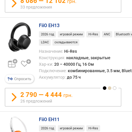
8 086 — 12 102
грн.
л
33 предложения
е
н
и
FiiO EH13
я
2026 год
игровой режим
Hi-Res
ANC
Bluetooth 
п
LDAC
складываются
о
Назначение:
Hi-Res
к
Конструкция:
накладные, закрытые
о
Хар-ки:
20 – 40000 Гц, 16 Ом
л
Подключение:
комбинированные, 3.5 мм, Bluet
и
Аккумулятор:
до 75 ч
ч
Спросить
е
с
2 790 — 4 444
грн.
т
26 предложений
в
у
п
FiiO EH11
р
е
2026 год
игровой режим
Hi-Res