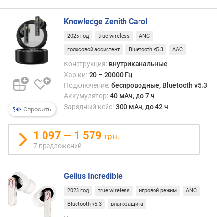
н
с
Knowledge Zenith Carol
т
р
2025 год
true wireless
ANC
у
голосовой ассистент
Bluetooth v5.3
AAC
к
Конструкция:
внутриканальные
ц
Хар-ки:
20 – 20000 Гц
и
Подключение:
беспроводные, Bluetooth v5.3
я
Аккумулятор:
40 мАч, до 7 ч
Зарядный кейс:
300 мАч, до 42 ч
ф
Спросить
о
р
1 097 — 1 579
грн.
м
7 предложений
а
к
о
Gelius Incredible
р
п
2023 год
true wireless
игровой режим
ANC
у
Bluetooth v5.3
влагозащита
с