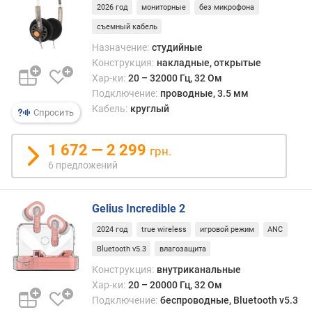
к
2026 год
мониторные
без микрофона
е
съемный кабель
р
Назначение:
студийные
п
Конструкция:
накладные, открытые
о
Хар-ки:
20 – 32000 Гц, 32 Ом
д
Подключение:
проводные, 3.5 мм
в
Кабель:
круглый
Спросить
о
д
1 672 — 2 299
грн.
к
6 предложений
а
б
е
Gelius Incredible 2
л
я
2024 год
true wireless
игровой режим
ANC
Bluetooth v5.3
влагозащита
д
л
Конструкция:
внутриканальные
и
Хар-ки:
20 – 20000 Гц, 32 Ом
н
Подключение:
беспроводные, Bluetooth v5.3
а