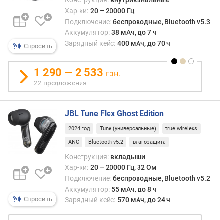
Конструкция:
внутриканальные
з
Хар-ки:
20 – 20000 Гц
а
Подключение:
беспроводные, Bluetooth v5.3
д
Аккумулятор:
38 мАч, до 7 ч
е
Зарядный кейс:
400 мАч, до 70 ч
Спросить
р
ж
1 290 — 2 533
грн.
к
22 предложения
а
з
в
JBL Tune Flex Ghost Edition
у
к
2024 год
Tune (универсальные)
true wireless
а
ANC
Bluetooth v5.2
влагозащита
(
м
Конструкция:
вкладыши
с
Хар-ки:
20 – 20000 Гц, 32 Ом
)
Подключение:
беспроводные, Bluetooth v5.2
Аккумулятор:
55 мАч, до 8 ч
м
Спросить
Зарядный кейс:
570 мАч, до 24 ч
о
щ