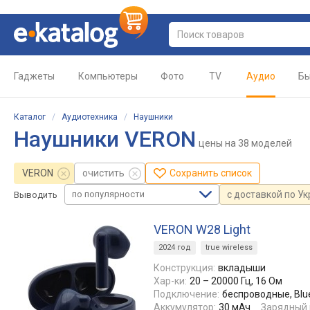
Гаджеты
Компьютеры
Фото
TV
Аудио
Бы
Каталог
/
Аудиотехника
/
Наушники
Наушники VERON
цены
на 38 моделей
VERON
очистить
Сохранить список
по популярности
с доставкой по У
Выводить
VERON W28 Light
2024 год
true wireless
Конструкция:
вкладыши
Хар-ки:
20 – 20000 Гц, 16 Ом
Подключение:
беспроводные, Blu
Аккумулятор:
30 мАч
Зарядный 