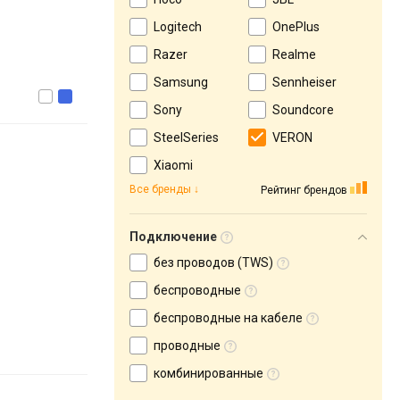
Logitech
OnePlus
Razer
Realme
Samsung
Sennheiser
Sony
Soundcore
SteelSeries
VERON
Xiaomi
Все бренды
Рейтинг брендов
Подключение
без проводов (TWS)
беспроводные
беспроводные на кабеле
проводные
комбинированные