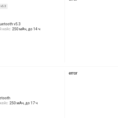
 v5.3
uetooth v5.3
 кейс:
250 мАч, до 14 ч
error
etooth
кейс:
250 мАч, до 17 ч