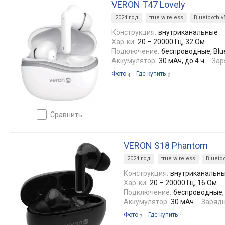
VERON T47 Lovely
2024 год
true wireless
Bluetooth v
Конструкция:
внутриканальные
Хар-ки:
20 – 20000 Гц, 32 Ом
Подключение:
беспроводные, Blue
Аккумулятор:
30 мАч, до 4 ч
Зар
Фото
Где купить
4
6
сравнить
VERON S18 Phantom
2024 год
true wireless
Bluetoo
Конструкция:
внутриканальн
Хар-ки:
20 – 20000 Гц, 16 Ом
Подключение:
беспроводные, 
Аккумулятор:
30 мАч
Зарядн
Фото
Где купить
7
1