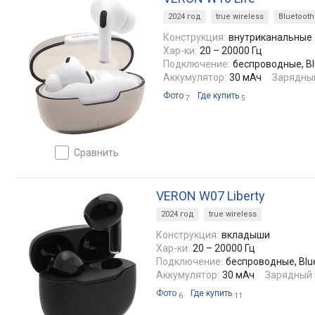
2024 год
true wireless
Bluetooth
Конструкция:
внутриканальные
Хар-ки:
20 – 20000 Гц
Подключение:
беспроводные, Bl
Аккумулятор:
30 мАч
Зарядный
Фото
Где купить
7
5
сравнить
VERON W07 Liberty
2024 год
true wireless
Конструкция:
вкладыши
Хар-ки:
20 – 20000 Гц
Подключение:
беспроводные, Blu
Аккумулятор:
30 мАч
Зарядный 
Фото
Где купить
6
11