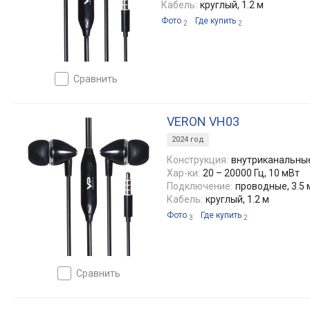
Кабель:
круглый, 1.2 м
Фото
Где купить
2
2
сравнить
VERON VH03
2024 год
Конструкция:
внутриканальны
Хар-ки:
20 – 20000 Гц, 10 мВт
Подключение:
проводные, 3.5
Кабель:
круглый, 1.2 м
Фото
Где купить
3
2
сравнить