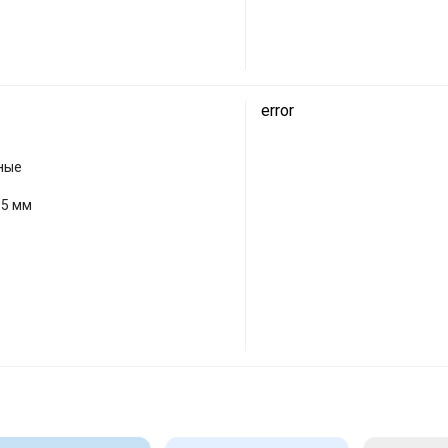
error
ные
.5 мм