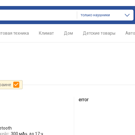
только наушники
товая техника
Климат
Дом
Детские товары
Авт
краине
error
etooth
кейс:
300 мАч, до 17 ч