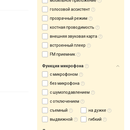
мобильное приложение
голосовой ассистент
прозрачный режим
костная проводимость
внешняя звуковая карта
встроенный плеер
FM приемник
Функции микрофона
с микрофоном
без микрофона
с шумоподавлением
с отключением
съемный
на дужке
выдвижной
гибкий