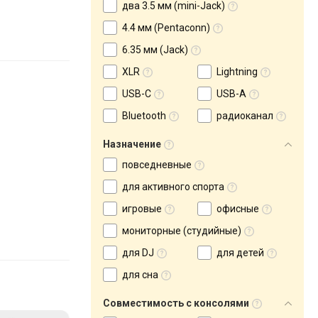
два 3.5 мм (mini-Jack)
4.4 мм (Pentaconn)
6.35 мм (Jack)
XLR
Lightning
USB-C
USB-A
Bluetooth
радиоканал
Назначение
повседневные
для активного спорта
игровые
офисные
мониторные (студийные)
для DJ
для детей
для сна
Совместимость с консолями