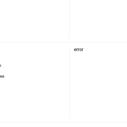
error
е
 мм