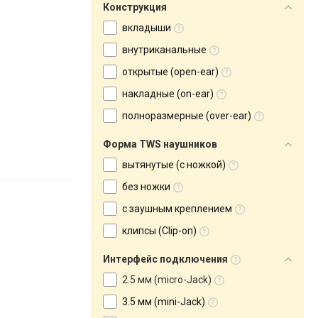
Конструкция
вкладыши
внутриканальные
открытые (open-ear)
накладные (on-ear)
полноразмерные (over-ear)
Форма TWS наушников
вытянутые (с ножкой)
без ножки
с заушным креплением
клипсы (Clip-on)
Интерфейс подключения
2.5 мм (micro-Jack)
3.5 мм (mini-Jack)