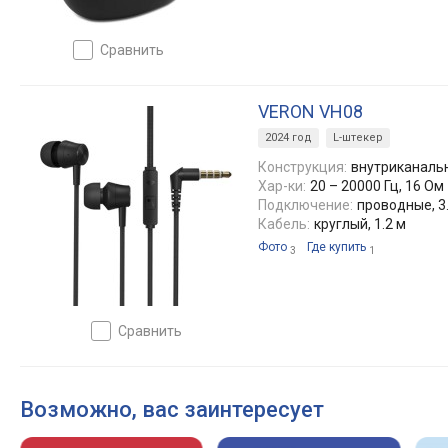
сравнить
VERON VH08
2024 год
L-штекер
Конструкция:
внутриканаль
Хар-ки:
20 – 20000 Гц, 16 Ом
Подключение:
проводные, 3
Кабель:
круглый, 1.2 м
Фото
Где купить
3
1
сравнить
Возможно, вас заинтересует