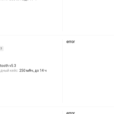
error
.3
tooth v5.3
дный кейс:
250 мАч, до 14 ч
error