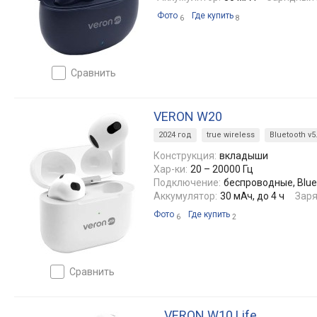
Фото
Где купить
6
8
сравнить
VERON W20
2024 год
true wireless
Bluetooth v5
Конструкция:
вкладыши
Хар-ки:
20 – 20000 Гц
Подключение:
беспроводные, Blue
Аккумулятор:
30 мАч, до 4 ч
Заря
Фото
Где купить
6
2
сравнить
VERON W10 Life