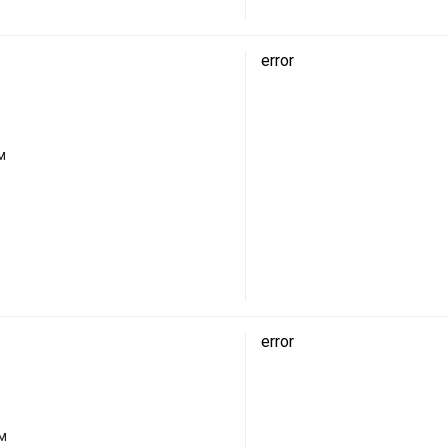
error
м
error
м