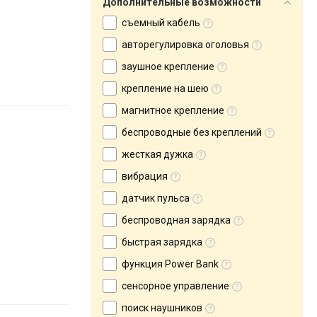
Дополнительные возможности
съемный кабель
авторегулировка оголовья
заушное крепление
крепление на шею
магнитное крепление
беспроводные без креплений
жесткая дужка
вибрация
датчик пульса
беспроводная зарядка
быстрая зарядка
функция Power Bank
сенсорное управление
поиск наушников