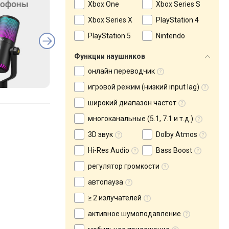
Xbox One
Xbox Series S
Xbox Series X
PlayStation 4
PlayStation 5
Nintendo
Функции наушников
онлайн переводчик
игровой режим (низкий input lag)
широкий диапазон частот
многоканальные (5.1, 7.1 и т.д.)
3D звук
Dolby Atmos
Hi-Res Audio
Bass Boost
регулятор громкости
автопауза
≥ 2 излучателей
активное шумоподавление