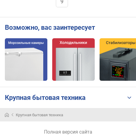
9
д
л
я
в
с
Возможно, вас заинтересует
т
р
а
и
в
а
н
и
я
(
Крупная бытовая техника
м
м
)
Крупная бытовая техника
ш
и
Полная версия сайта
р