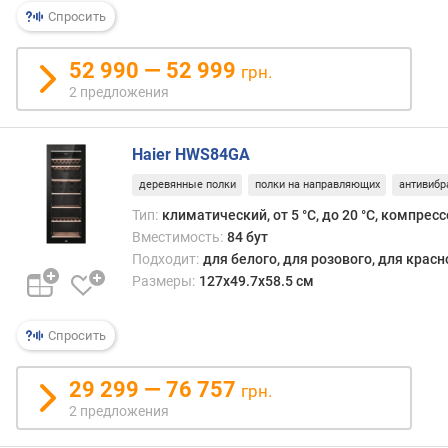
пода
р
Спросить
таких
н
напи
о
—
52 990 — 52 999
грн.
с
окол
2 предложения
т
7
и
°С;
соотв
Haier HWS84GA
о
мини
т
деревянные полки
полки на направляющих
антивибр
темпе
д
подд
Тип:
климатический, от 5 °С, до 20 °С, компрес
е
винн
Вместимость:
84 бут
ш
шкаф
Подходит:
для белого, для розового, для крас
е
долж
Размеры:
127x49.7x58.5 см
в
быть
ы
не
х
Спросить
выше
к
этого
д
значе
29 299 — 76 757
грн.
о
инач
2 предложения
р
вино
о
не