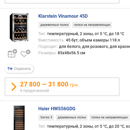
)
Klarstein Vinamour 45D
к
о
деревянные полки
полки на направляющих
л
Тип:
температурный, 2 зоны, от 5 °С, до 18 °С
-
Вместимость:
45 бут, объем камеры 118 л
в
Подходит:
для белого, для розового, для крас
о
п
Размеры:
85х48х56.5 см
о
л
Спросить
о
к
27 800 — 31 800
грн.
п
6 предложений
о
т
р
Haier HWS56GDG
е
Series 5
деревянные полки
полки на направляющих
б
л
Тип:
температурный, 2 зоны, от 5 °С, до 20 °С,