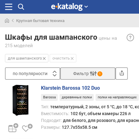
Крупная бытовая техника
Искали
Для
раньше
Шкафы для шампанского
цены
на
шамп
215 моделей
— шк
подх
для шампанского
очистить
того,
чтоб
по популярности
Фильтр
готов
1
к
Сортировать
пода
Klarstein Barossa 102 Duo
п
шамп
Barossa
деревянные полки
полки на направляющих
о
и
п
други
Тип:
температурный, 2 зоны, от 5 °С, до 18 °С,
о
игри
Вместимость:
102 бут, объем камеры 226 л
п
вина.
Подходит:
для белого, для розового, для крас
у
Опти
Размеры:
127.7х55х58.5 см
л
темпе
я