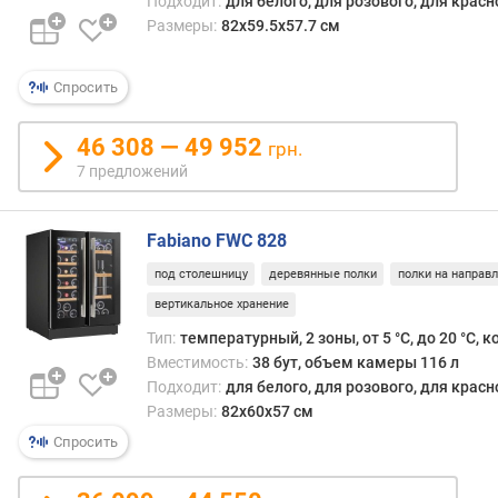
Подходит:
для белого, для розового, для крас
п
Размеры:
82х59.5х57.7 см
о
т
р
Спросить
е
б
46 308 — 49 952
грн.
л
е
7 предложений
н
и
Fabiano FWC 828
я
(
под столешницу
деревянные полки
полки на направ
n
вертикальное хранение
e
w
Тип:
температурный, 2 зоны, от 5 °С, до 20 °С,
)
Вместимость:
38 бут, объем камеры 116 л
Подходит:
для белого, для розового, для крас
к
Размеры:
82х60х57 см
л
Спросить
а
с
с