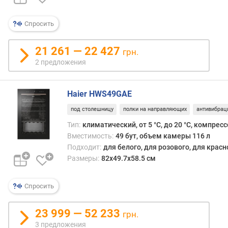
С
)
Спросить
м
а
21 261 — 22 427
грн.
к
2 предложения
с
.
т
Haier HWS49GAE
е
м
под столешницу
полки на направляющих
антивибрац
п
Тип:
климатический, от 5 °С, до 20 °С, компрес
е
Вместимость:
49 бут, объем камеры 116 л
р
Подходит:
для белого, для розового, для крас
а
Размеры:
82x49.7x58.5 см
т
у
р
Спросить
а
(
23 999 — 52 233
грн.
°
С
3 предложения