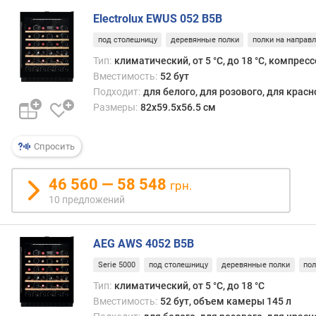
т
Electrolux EWUS 052 B5B
р
е
под столешницу
деревянные полки
полки на направ
б
Тип:
климатический, от 5 °С, до 18 °С, компрес
л
Вместимость:
52 бут
е
Подходит:
для белого, для розового, для крас
н
Размеры:
82x59.5x56.5 см
и
я
Спросить
к
л
46 560 — 58 548
грн.
а
10 предложений
с
с
э
AEG AWS 4052 B5B
н
е
Serie 5000
под столешницу
деревянные полки
по
р
Тип:
климатический, от 5 °С, до 18 °С
г
Вместимость:
52 бут, объем камеры 145 л
о