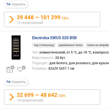
б
Спросить
и
н
а
39 448 — 101 299
грн.
(
10 предложений
с
м
)
Electrolux EWUS 020 B5B
под столешницу
деревянные полки
полки на направ
к
л
Тип:
климатический, от 5 °С, до 18 °С, компрес
а
Вместимость:
20 бут
с
Подходит:
для белого, для розового, для крас
с
Размеры:
82x29.5x57.1 см
э
н
е
Спросить
р
г
32 699 — 48 642
грн.
о
14 предложений
п
о