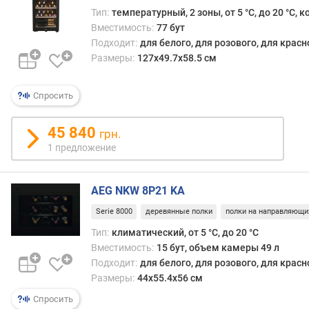
д
Тип:
температурный, 2 зоны, от 5 °С, до 20 °С,
л
Вместимость:
77 бут
о
Подходит:
для белого, для розового, для крас
ж
Размеры:
127x49.7x58.5 см
е
н
и
Спросить
й
45 840
грн.
в
1 предложение
м
е
AEG NKW 8P21 KA
с
т
Serie 8000
деревянные полки
полки на направляющи
и
Тип:
климатический, от 5 °С, до 20 °С
м
Вместимость:
15 бут, объем камеры 49 л
о
Подходит:
для белого, для розового, для крас
с
т
Размеры:
44х55.4х56 см
ь
Спросить
б