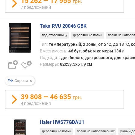
15 262 — 17 955
грн.
л
7 предложений
е
н
и
Teka RVU 20046 GBK
я
под столешницу
деревянные полки
полки на направ
п
Тип:
температурный, 2 зоны, от 5 °С, до 18 °С,
о
Вместимость:
46 бут, объем камеры 134 л
к
Подходит:
для белого, для розового, для крас
о
Размеры:
82x59.5x61.9 см
л
и
ч
Спросить
е
с
39 808 — 46 635
грн.
т
4 предложения
в
у
п
Haier HWS77GDAU1
р
е
деревянные полки
полки на направляющих
умный д