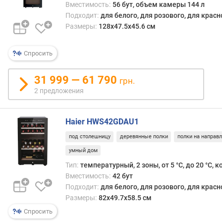
е
Вместимость:
56 бут, объем камеры 144 л
н
Подходит:
для белого, для розового, для крас
и
Размеры:
128х47.5x45.6 см
е
э
Спросить
н
е
р
31 999 — 61 790
грн.
г
2 предложения
и
и
в
Haier HWS42GDAU1
г
под столешницу
деревянные полки
полки на направ
о
д
умный дом
(
Тип:
температурный, 2 зоны, от 5 °С, до 20 °С,
к
Вместимость:
42 бут
В
Подходит:
для белого, для розового, для крас
т
Размеры:
82x49.7x58.5 см
*
ч
Спросить
)