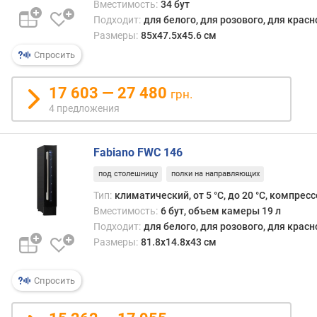
Вместимость:
34 бут
п
Подходит:
для белого, для розового, для крас
о
Размеры:
85x47.5x45.6 см
о
Спросить
т
з
ы
17 603 — 27 480
грн.
в
4 предложения
а
м
Fabiano FWC 146
п
под столешницу
полки на направляющих
о
д
Тип:
климатический, от 5 °С, до 20 °С, компрес
а
Вместимость:
6 бут, объем камеры 19 л
т
Подходит:
для белого, для розового, для крас
е
Размеры:
81.8х14.8х43 см
д
о
Спросить
б
а
в