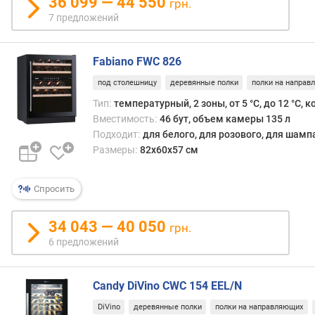
36 099 — 44 550
грн.
ш
7 предложений
у
м
н
Fabiano FWC 826
о
под столешницу
деревянные полки
полки на направ
с
т
Тип:
температурный, 2 зоны, от 5 °С, до 12 °С,
и
Вместимость:
46 бут, объем камеры 135 л
Подходит:
для белого, для розового, для шамп
в
Размеры:
82х60х57 см
е
с
Спросить
(
к
г
34 043 — 40 050
грн.
)
6 предложений
с
т
Candy DiVino CWC 154 EEL/N
р
а
DiVino
деревянные полки
полки на направляющих