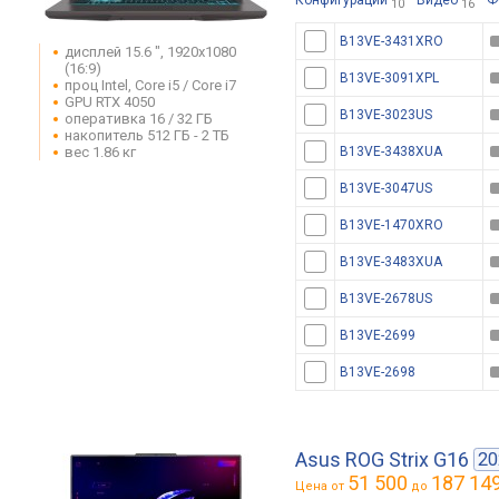
Конфигурации
Видео
Ф
10
16
B13VE-3431XRO
дисплей 15.6 ", 1920x1080
(16:9)
B13VE-3091XPL
проц Intel, Core i5 / Core i7
GPU RTX 4050
B13VE-3023US
оперативка 16 / 32 ГБ
накопитель 512 ГБ - 2 ТБ
вес 1.86 кг
B13VE-3438XUA
B13VE-3047US
B13VE-1470XRO
B13VE-3483XUA
B13VE-2678US
B13VE-2699
B13VE-2698
Asus ROG Strix G16
20
51 500
187 14
Цена от
до