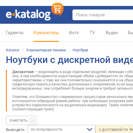
Гаджеты
Компьютеры
Фото
TV
Аудио
Бы
Каталог
/
Компьютерная техника
/
Ноутбуки
Ноутбуки с дискретной вид
Дискретная
— видеокарты в виде отдельных модулей, имеющих собс
она, а при необходимости недостающий объём «добирается» из обще
характеристикам, к тому же она положительно сказывается и на об
графическую память в качестве дополнения к оперативной, если вид
интегрированных, они потребляют больше энергии и требуют активног
Отметим, что большинство современных процессоров изначально имее
используется гибридный режим работы: при небольших нагрузках раб
устройство переключается на выделенную видеокарту. Также отметим,
соответствующий пункт).
очистить
по популярности
с доставкой по У
Выводить