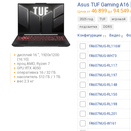
Asus TUF Gaming A16
46 899
94 549
Цена от
до
г
2025 год
TUF
игровой
подсветка
DDR5
Конфигурации
Видео
Фо
11
6
FA607NUG-RL116W
дисплей 16 ", 1920x1200
FA607NUG-WH73
(16:10)
проц AMD, Ryzen 7
FA607NUG-RL117
GPU RTX 4050
оперативка 16 / 32 ГБ
FA607NUG-RL197
накопитель 512 ГБ / 1 ТБ
вес 2.3 кг
FA607NUG-RL148
FA607NUG-RL150
FA607NUG-RL198
FA607NUG-RL201
FA607NUG-W161