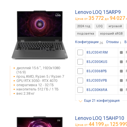
Lenovo LOQ 15ARP9
35 772
94 027
Цена от
до
г
2024 год
LOQ
игровой
подсветка
хороший sRGB
Конфигурации
Отзывы
В
26
1
83JC0041RM
83JC00GKUS
дисплей 15.6 ", 1920x1080
83JC0068PB
(16:9)
проц AMD, Ryzen 5 / Ryzen 7
GPU RTX 3050 - RTX 4070
83JC005VPB
оперативка 12 - 32 ГБ
накопитель 512 ГБ / 1 ТБ
83JC00K6RA
вес 2.38 кг
еще 21 конфигурация
Lenovo LOQ 15AHP10
44 199
125 99
Цена от
до