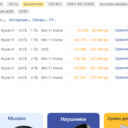
ой
165 Гц
дискретная
SSD M.2
USB-C 40G (USB4)
быстрая зарядка
ий sRGB
DDR5
о
Инструкции
Обзоры
ПО
91
4
3
1
Сравни
Ryzen 9
16 ГБ
1 ТБ
Win 11 Home
51 500
..
92 949
грн.
Сравни
Ryzen 9
32 ГБ
1 ТБ
Win 11 Home
103 779
..
118 349
грн.
Сравни
Ryzen 9
32 ГБ
1 ТБ
DOS
115 508
..
132 140
грн.
Сравни
Ryzen 9
32 ГБ
2 ТБ
Win 11 Home
128 235
..
147 849
грн.
Сравни
Ryzen 9
64 ГБ
4 ТБ
Win 11 Home
159 899
..
187 149
грн.
Сравни
Ryzen 9
64 ГБ
2 ТБ
Win 11 Home
151 307
..
173 749
грн.