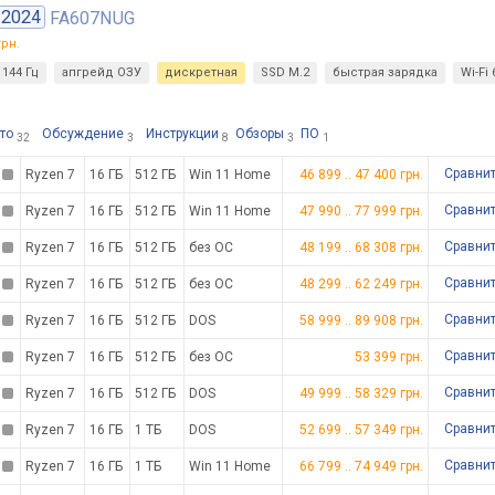
2024
FA607NUG
рн.
144 Гц
апгрейд ОЗУ
дискретная
SSD M.2
быстрая зарядка
Wi-Fi 
то
Обсуждение
Инструкции
Обзоры
ПО
32
3
8
3
1
Сравни
Ryzen 7
16 ГБ
512 ГБ
Win 11 Home
46 899
..
47 400
грн.
Сравни
Ryzen 7
16 ГБ
512 ГБ
Win 11 Home
47 990
..
77 999
грн.
Сравни
Ryzen 7
16 ГБ
512 ГБ
без ОС
48 199
..
68 308
грн.
Сравни
Ryzen 7
16 ГБ
512 ГБ
без ОС
48 299
..
62 249
грн.
Сравни
Ryzen 7
16 ГБ
512 ГБ
DOS
58 999
..
89 908
грн.
Сравни
Ryzen 7
16 ГБ
512 ГБ
без ОС
53 399
грн.
Сравни
Ryzen 7
16 ГБ
512 ГБ
DOS
49 999
..
58 329
грн.
Сравни
Ryzen 7
16 ГБ
1 ТБ
DOS
52 699
..
57 349
грн.
Сравни
Ryzen 7
16 ГБ
1 ТБ
Win 11 Home
66 799
..
74 949
грн.