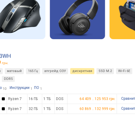
 3WH
9
грн.
й
матовый
165 Гц
апгрейд ОЗУ
дискретная
SSD M.2
Wi-Fi 6E
DDR5
о
Инструкции
ПО
10
1
1
Сравни
Ryzen 7
16 ГБ
1 ТБ
DOS
64 409
..
125 953
грн.
Сравни
Ryzen 7
32 ГБ
1 ТБ
DOS
60 869
..
132 999
грн.