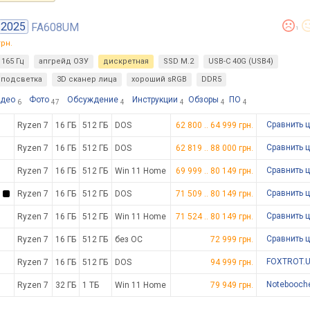
2025
FA608UM
1
рн.
165 Гц
апгрейд ОЗУ
дискретная
SSD M.2
USB-C 40G (USB4)
подсветка
3D сканер лица
хороший sRGB
DDR5
део
Фото
Обсуждение
Инструкции
Обзоры
ПО
6
47
4
4
4
4
Сравнить 
Ryzen 7
16 ГБ
512 ГБ
DOS
62 800
..
64 999
грн.
Сравнить 
Ryzen 7
16 ГБ
512 ГБ
DOS
62 819
..
88 000
грн.
Сравнить 
Ryzen 7
16 ГБ
512 ГБ
Win 11 Home
69 999
..
80 149
грн.
Сравнить 
Ryzen 7
16 ГБ
512 ГБ
DOS
71 509
..
80 149
грн.
Сравнить 
Ryzen 7
16 ГБ
512 ГБ
Win 11 Home
71 524
..
80 149
грн.
Сравнить 
Ryzen 7
16 ГБ
512 ГБ
без ОС
72 999
грн.
FOXTROT.
Ryzen 7
16 ГБ
512 ГБ
DOS
94 999 грн.
Notebooch
Ryzen 7
32 ГБ
1 ТБ
Win 11 Home
79 949 грн.