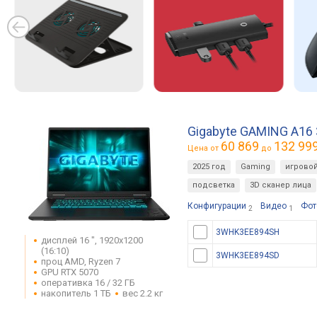
Gigabyte GAMING A16
60 869
132 99
Цена от
до
2025 год
Gaming
игрово
подсветка
3D сканер лица
Конфигурации
Видео
Фот
2
1
3WHK3EE894SH
дисплей 16 ", 1920x1200
(16:10)
3WHK3EE894SD
проц AMD, Ryzen 7
GPU RTX 5070
оперативка 16 / 32 ГБ
накопитель 1 ТБ
вес 2.2 кг