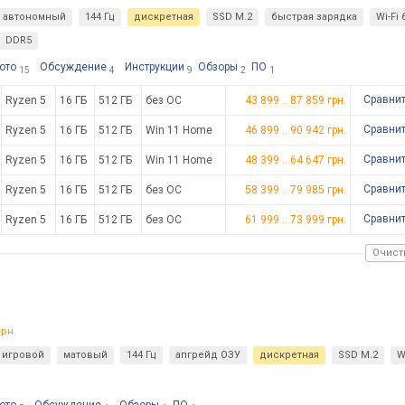
автономный
144 Гц
дискретная
SSD M.2
быстрая зарядка
Wi-Fi 
DDR5
ото
Обсуждение
Инструкции
Обзоры
ПО
15
4
9
2
1
Сравни
Ryzen 5
16 ГБ
512 ГБ
без ОС
43 899
..
87 859
грн.
Сравни
Ryzen 5
16 ГБ
512 ГБ
Win 11 Home
46 899
..
90 942
грн.
Сравни
Ryzen 5
16 ГБ
512 ГБ
Win 11 Home
48 399
..
64 647
грн.
Сравни
Ryzen 5
16 ГБ
512 ГБ
без ОС
58 399
..
79 985
грн.
Сравни
Ryzen 5
16 ГБ
512 ГБ
без ОС
61 999
..
73 999
грн.
Очист
рн.
игровой
матовый
144 Гц
апгрейд ОЗУ
дискретная
SSD M.2
W