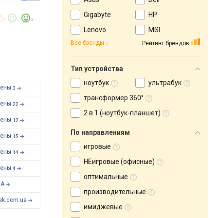
Gigabyte
HP
0
0
2
Lenovo
MSI
Все бренды
Рейтинг брендов
Тип устройства
ноутбук
ультрабук
цены
3
трансформер 360°
цены
22
2 в 1 (ноутбук-планшет)
цены
12
По направлениям
цены
15
игровые
цены
14
НЕигровые (офисные)
цены
4
оптимальные
UA
производительные
ek.com.ua
имиджевые