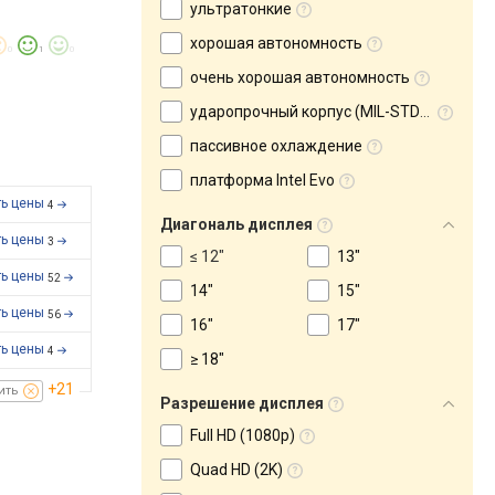
ультратонкие
хорошая автономность
0
1
0
очень хорошая автономность
ударопрочный корпус (MIL-STD-810)
пассивное охлаждение
платформа Intel Evo
ть цены
4
Диагональ дисплея
ть цены
3
≤ 12"
13"
ть цены
52
14"
15"
ть цены
56
16"
17"
ть цены
4
≥ 18"
+21
ить
Разрешение дисплея
Full HD (1080p)
Quad HD (2K)