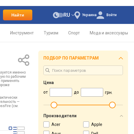
RU
Найти
Украина
Войти
о
Инструмент
Туризм
Спорт
Мода и аксессуары
ПОДБОР ПО ПАРАМЕТРАМ
ьзуется именно
ную по рабочим
 применять
Цена
дороже
от
до
грн.
фактически
тельность —
sFire (см.
Производители
Acer
Apple
Asus
Dell