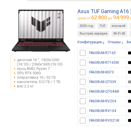
Asus TUF Gaming A16
62 800
94 999
Цена от
до
г
2025 год
TUF
игровой
быстрая зарядка
Wi-Fi 6E
Конфигурации
Отзывы
Ви
8
3
FA608UM-R7165
дисплей 16 ", 1920x1200
FA608UM-R7165W
(16:10) / 2560x1600 (16:10)
проц AMD, Ryzen 7
FA608UM-NS73
GPU RTX 5060
оперативка 16 / 32 ГБ
накопитель 512 ГБ / 1 ТБ
FA608UM-QT039
вес 2.2 кг
FA608UM-QT044W
FA608UM-RV204
FA608UM-RV104
FA608UM-RV021W