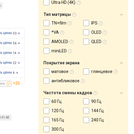
Ultra HD (4K)
6
Тип матрицы
TN+film
IPS
*VA
OLED
ть цены
50
AMOLED
QLED
ть цены
56
miniLED
ть цены
14
ть цены
Покрытие экрана
22
матовое
глянцевое
ть цены
4
антибликовое
+26
ить
Частота смены кадров
60 Гц
90 Гц
120 Гц
144 Гц
i-Fi 6E
165 Гц
240 Гц
300 Гц