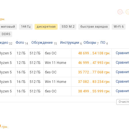
0
рн.
матовый
144 Гц
дискретная
SSD M.2
быстрая зарядка
Wi-Fi 6
DDR5
идео
Фото
Обсуждение
Инструкции
Обзоры
ПО
32
14
15
6
7
4
Сравни
Ryzen 5
12 ГБ
512 ГБ
без ОС
48 699
..
54 108
грн.
Сравни
Ryzen 5
12 ГБ
512 ГБ
Win 11 Home
46 999
..
47 993
грн.
Сравни
Ryzen 5
16 ГБ
512 ГБ
без ОС
35 772
..
77 068
грн.
Сравни
Ryzen 5
16 ГБ
512 ГБ
Win 11 Home
37 082
..
83 234
грн.
Сравни
Ryzen 5
16 ГБ
512 ГБ
без ОС
38 499
..
55 999
грн.
Очист
9
грн.