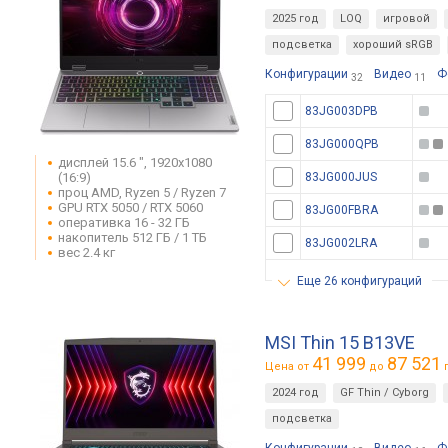
2025 год
LOQ
игровой
подсветка
хороший sRGB
Конфигурации
Видео
Ф
32
11
83JG003DPB
83JG000QPB
дисплей 15.6 ", 1920x1080
(16:9)
83JG000JUS
проц AMD, Ryzen 5 / Ryzen 7
GPU RTX 5050 / RTX 5060
83JG00FBRA
оперативка 16 - 32 ГБ
накопитель 512 ГБ / 1 ТБ
83JG002LRA
вес 2.4 кг
еще 26 конфигураций
MSI Thin 15 B13VE
41 999
87 521
Цена от
до
г
2024 год
GF Thin / Cyborg
подсветка