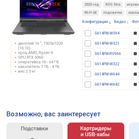
2025 год
ROG Strix
игров
Wi-Fi 6E
подсветка
хорош
Конфигурации
Видео
Фот
6
1
G614FM-WS94
дисплей 16 ", 1920x1200
G614FM-W321
(16:10)
проц AMD, Ryzen 9
G614FM-RV066
GPU RTX 5060
оперативка 16 - 64 ГБ
G614FM-W322
накопитель 1 ТБ - 4 ТБ
вес 2.5 кг
G614FM-W644
G614FM-W642
Возможно, вас заинтересует