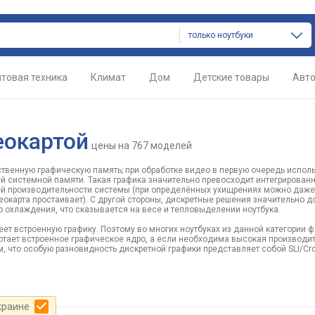
только ноутбуки
товая техника
Климат
Дом
Детские товары
Авт
еокартой
цены
на 767 моделей
твенную графическую память; при обработке видео в первую очередь испол
й системной памяти. Такая графика значительно превосходит интегрирован
щей производительности системы (при определённых ухищрениях можно даже
еокарта простаивает). С другой стороны, дискретные решения значительно 
о охлаждения, что сказывается на весе и тепловыделении ноутбука.
т встроенную графику. Поэтому во многих ноутбуках из данной категории 
отает встроенное графическое ядро, а если необходима высокая производи
 что особую разновидность дискретной графики представляет собой SLI/Cros
краине