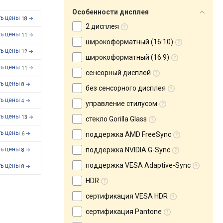
Особенности дисплея
ть цены
18
2 дисплея
ть цены
11
широкоформатный (16:10)
ть цены
12
широкоформатный (16:9)
ть цены
11
сенсорный дисплей
ть цены
8
без сенсорного дисплея
ть цены
4
управление стилусом
ть цены
13
стекло Gorilla Glass
ть цены
поддержка AMD FreeSync
6
ть цены
поддержка NVIDIA G-Sync
8
поддержка VESA Adaptive-Sync
ть цены
8
HDR
сертификация VESA HDR
сертификация Pantone