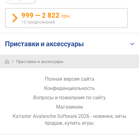
н
о
999 — 2 822
грн.
с
10 предложений
т
и
Приставки и аксессуары
о
т
д
Приставки и аксессуары
е
ш
е
Полная версия сайта
в
Конфиденциальность
ы
х
Вопросы и пожелания по сайту
к
Магазинам
д
о
Каталог Avalanche Software 2026
- новинки, хиты
р
продаж,
купить игры
.
о
г