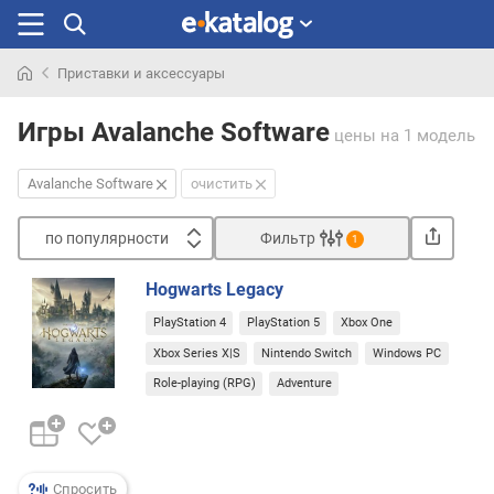
Приставки и аксессуары
Искали
раньше
Игры Avalanche Software
цены
на 1 модель
Avalanche Software
очистить
по популярности
Фильтр
1
Сортировать
Hogwarts Legacy
п
PlayStation 4
PlayStation 5
Xbox One
о
п
Xbox Series X|S
Nintendo Switch
Windows PC
о
Role-playing (RPG)
Adventure
п
у
л
я
р
Спросить