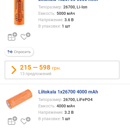
B
Типоразмер:
26700, Li-Ion
-
Емкость:
5000 мАч
п
Напряжение:
3.6 В
о
В упаковке:
1 шт
р
т
д
л
я
Спросить
з
а
215 — 598
грн.
р
13 предложений
я
д
к
Liitokala 1x26700 4000 mAh
и
Типоразмер:
26700, LiFePO4
Емкость:
4000 мАч
Напряжение:
3.2 В
В упаковке:
1 шт