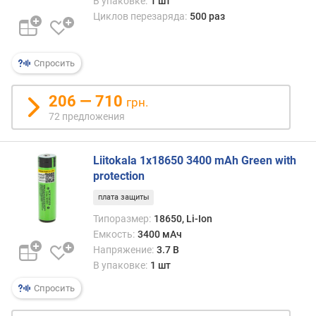
В упаковке:
1 шт
Циклов перезаряда:
500 раз
п
о
о
Спросить
т
з
ы
206 — 710
грн.
в
72 предложения
а
м
Liitokala 1x18650 3400 mAh Green with
п
protection
о
плата защиты
д
а
Типоразмер:
18650, Li-Ion
т
Емкость:
3400 мАч
е
Напряжение:
3.7 В
д
В упаковке:
1 шт
о
Спросить
б
а