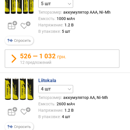
с
1 шт
и
Типоразмер:
аккумулятор AAA, Ni-Mh
м
Емкость:
1000 мАч
а
Напряжение:
1.2 В
л
В упаковке:
5 шт
ь
н
Спросить
ы
й
526 — 1 032
т
грн.
о
12 предложений
к
р
Liitokala
а
з
1 шт
р
Типоразмер:
аккумулятор AA, Ni-Mh
я
Емкость:
2600 мАч
д
Напряжение:
1.2 В
а
В упаковке:
4 шт
(
А
Спросить
)