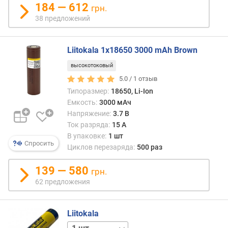
в
184 — 612
грн.
л
38 предложений
е
н
и
Liitokala 1x18650 3000 mAh Brown
я
высокотоковый
п
5.0 /
1
отзыв
о
Типоразмер:
18650, Li-Ion
к
Емкость:
3000 мАч
о
Напряжение:
3.7 В
л
Ток разряда:
15 А
и
В упаковке:
1 шт
ч
Спросить
Циклов перезаряда:
500 раз
е
с
139 — 580
грн.
т
62 предложения
в
у
п
Liitokala
р
5 шт
е