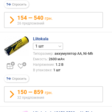
о
Спросить
в
к
154 — 540
е
грн.
(
26 предложений
ш
т
Liitokala
)
4 шт
е
Типоразмер:
аккумулятор AA, Ni-Mh
м
Емкость:
2600 мАч
к
Напряжение:
1.2 В
о
с
В упаковке:
1 шт
т
Спросить
ь
(
м
150 — 859
грн.
А
32 предложения
ч
)