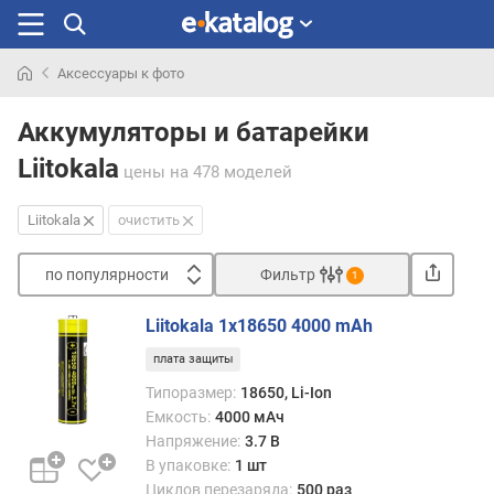
Аксессуары к фото
Искали
раньше
Аккумуляторы и батарейки
Liitokala
цены
на 478 моделей
Liitokala
очистить
по популярности
Фильтр
1
Сортировать
Liitokala 1x18650 4000 mAh
п
плата защиты
о
п
Типоразмер:
18650, Li-Ion
о
Емкость:
4000 мАч
п
Напряжение:
3.7 В
у
В упаковке:
1 шт
л
Циклов перезаряда:
500 раз