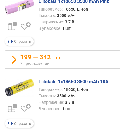
Liitokala 1x18650 3500 mAh Pink
н
Типоразмер:
18650, Li-Ion
а
Емкость:
3500 мАч
п
Напряжение:
3.7 В
р
В упаковке:
1 шт
я
ж
Спросить
е
н
и
199 — 342
грн.
е
7 предложений
(
В
)
Liitokala 1x18650 3500 mAh 10A
Типоразмер:
18650, Li-Ion
н
Емкость:
3500 мАч
о
Напряжение:
3.7 В
м
В упаковке:
1 шт
и
н
а
Спросить
л