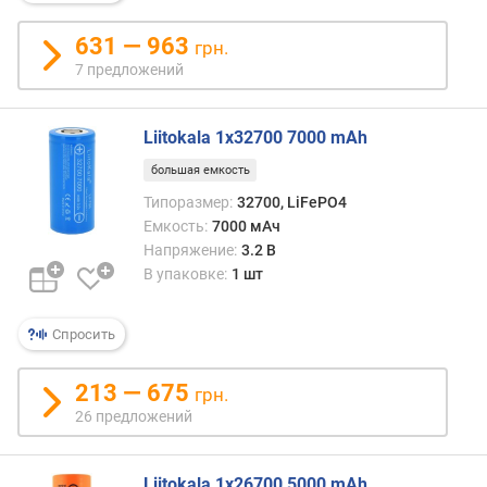
631 — 963
ц
грн.
и
7 предложений
к
л
о
Liitokala 1x32700 7000 mAh
в
большая емкость
з
а
Типоразмер:
32700, LiFePO4
р
Емкость:
7000 мАч
я
Напряжение:
3.2 В
д
В упаковке:
1 шт
а
(
Спросить
р
а
з
213 — 675
грн.
)
26 предложений
U
S
Liitokala 1x26700 5000 mAh