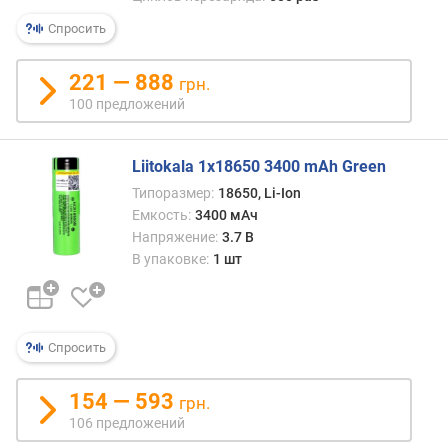
я
р
Спросить
н
о
221 — 888
грн.
с
100 предложений
т
и
Liitokala 1x18650 3400 mAh Green
о
Типоразмер:
18650, Li-Ion
т
Емкость:
3400 мАч
д
е
Напряжение:
3.7 В
ш
В упаковке:
1 шт
е
в
ы
х
Спросить
к
д
154 — 593
грн.
о
106 предложений
р