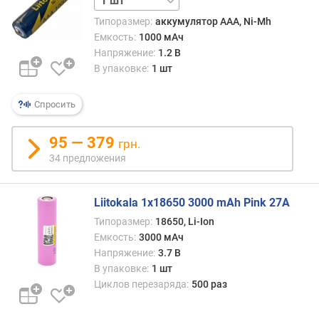
д
Типоразмер:
аккумулятор AAA, Ni-Mh
л
Емкость:
1000 мАч
о
Напряжение:
1.2 В
ж
В упаковке:
1 шт
е
н
и
Спросить
й
95 — 379
грн.
34 предложения
к
о
л
Liitokala 1x18650 3000 mAh Pink 27A
-
в
Типоразмер:
18650, Li-Ion
о
Емкость:
3000 мАч
в
Напряжение:
3.7 В
у
В упаковке:
1 шт
п
Циклов перезаряда:
500 раз
а
к