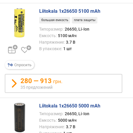
о
г
Liitokala 1x26650 5100 mAh
и
м
большая емкость
плата защиты
Типоразмер:
26650, Li-Ion
о
Емкость:
5100 мАч
т
Напряжение:
3.7 В
д
В упаковке:
1 шт
о
р
о
Спросить
г
и
280 — 913
х
грн.
к
35 предложений
д
е
ш
Liitokala 1x26650 5000 mAh
е
Типоразмер:
26650, Li-Ion
в
Емкость:
5000 мАч
ы
Напряжение:
3.7 В
м