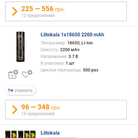
ь
225 — 556
грн.
н
12 предложений
ы
й
т
Liitokala 1x18650 2200 mAh
о
к
Типоразмер:
18650, Li-Ion
р
Емкость:
2200 мАч
а
Напряжение:
3.7 В
з
В упаковке:
1 шт
р
Циклов перезаряда:
500 раз
я
д
а
Спросить
(
А
96 — 348
грн.
)
16 предложений
м
а
Liitokala
к