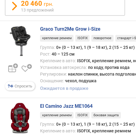
жизни
20 460
грн.
л
и
е
13 предложений
по
н
ходу,
и
для
Graco Turn2Me Grow i-Size
я
стар
(тогд
крепление ремнем
ISOFIX
поворотное
стандарт i-S
п
как
Группа:
0+ (0 – 13 кг), 1 (9 – 18 кг), 2 (15 – 25 кг)
о
в
Рост:
40 – 125 см
к
катег
Крепление в авто:
ISOFIX, крепление ремнем, 
о
1/2/3
л
Установка автокресла:
по ходу, против хода
впол
и
Регулировки:
наклон спинки, высота подголов
можн
ч
Оснащение:
чехол, подушка
обой
Спросить
е
Ожидается в продаже
уста
с
толь
т
по
в
El Camino Jazz ME1064
ходу).
у
крепление ремнем
ISOFIX
боковая защита
п
Стои
Группа:
0+ (0 – 13 кг), 1 (9 – 18 кг), 2 (15 – 25 кг)
р
имет
е
Крепление в авто:
ISOFIX, крепление ремнем
в