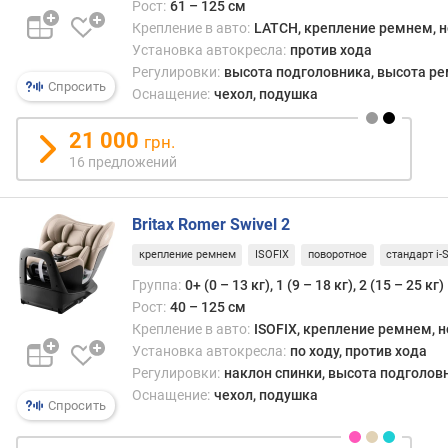
Рост:
61 – 125 см
прич
п
являе
Крепление в авто:
LATCH, крепление ремнем, 
о
то,
Установка автокресла:
против хода
о
что
Регулировки:
высота подголовника, высота р
т
Спросить
авток
Оснащение:
чехол, подушка
з
0+/1/
ы
обяза
21 000
грн.
в
долж
16 предложений
а
имет
м
два
вари
Britax Romer Swivel 2
п
уста
о
крепление ремнем
ISOFIX
поворотное
стандарт i-S
—
д
прот
Группа:
0+ (0 – 13 кг), 1 (9 – 18 кг), 2 (15 – 25 кг)
а
хода
Рост:
40 – 125 см
т
движ
Крепление в авто:
ISOFIX, крепление ремнем, 
е
для
Установка автокресла:
по ходу, против хода
д
детей
Регулировки:
наклон спинки, высота подголов
о
в
Оснащение:
чехол, подушка
б
перв
Спросить
а
год
в