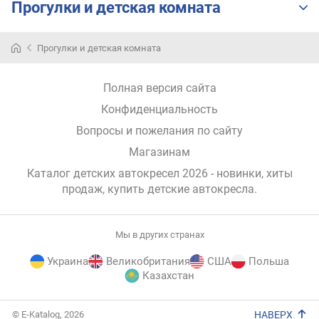
Прогулки и детская комната
катег
т
а
б
Прогулки и детская комната
е
з
о
Полная версия сайта
п
Конфиденциальность
а
Вопросы и пожелания по сайту
с
н
Магазинам
о
Каталог детских автокресел 2026 - новинки, хиты
с
продаж,
купить детские автокресла
.
т
и
A
Мы в других странах
D
A
Украина
Великобритания
США
Польша
C
Казахстан
в
E-
е
© E-Katalog, 2026
НАВЕРХ