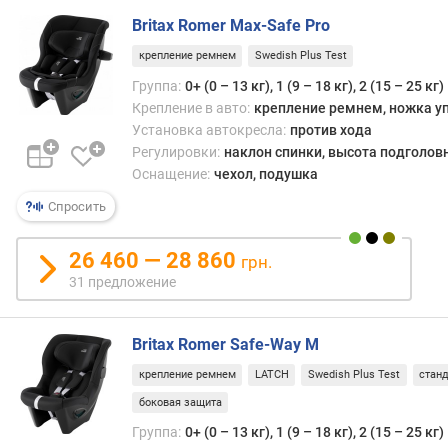
г
Впроч
Britax Romer Max-Safe Pro
и
по
м
ряду
крепление ремнем
Swedish Plus Test
прич
Группа:
0+ (0 – 13 кг), 1 (9 – 18 кг), 2 (15 – 25 кг)
о
такие
Крепление в авто:
крепление ремнем, ножка у
т
изде
Установка автокресла:
против хода
д
неск
Регулировки:
наклон спинки, высота подголов
о
мене
Оснащение:
чехол, подушка
р
попу
о
чем
Спросить
г
друга
и
разн
26 460 — 28 860
х
грн.
кресе
к
31 предложение
«на
д
три
е
катег
ш
Britax Romer Safe-Way M
—
е
1/2/3.
крепление ремнем
LATCH
Swedish Plus Test
станд
в
Одно
боковая защита
ы
из
м
Группа:
0+ (0 – 13 кг), 1 (9 – 18 кг), 2 (15 – 25 кг)
этих