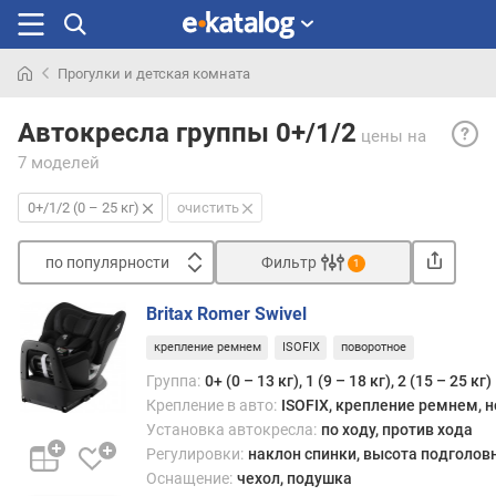
Прогулки и детская комната
Искали
0+/1/
раньше
Автокресла группы 0+/1/2
цены
на
(0
7 моделей
–
25
0+/1/2 (0 – 25 кг)
очистить
кг)
— авт
по популярности
Фильтр
кото
1
впис
Сортировать
сразу
Britax Romer Swivel
п
в
крепление ремнем
ISOFIX
поворотное
о
три
п
весо
Группа:
0+ (0 – 13 кг), 1 (9 – 18 кг), 2 (15 – 25 кг)
о
груп
Крепление в авто:
ISOFIX, крепление ремнем, 
п
—
Установка автокресла:
по ходу, против хода
у
0+,
Регулировки:
наклон спинки, высота подголов
л
1
Оснащение:
чехол, подушка
я