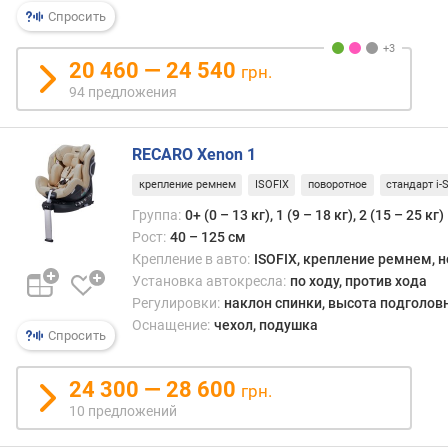
и
р
Спросить
2.
н
Благо
о
этому
20 460 — 24 540
грн.
с
подо
94 предложения
т
моде
и
весь
унив
RECARO Xenon 1
о
их
т
крепление ремнем
ISOFIX
поворотное
стандарт i-S
можн
д
испо
Группа:
0+ (0 – 13 кг), 1 (9 – 18 кг), 2 (15 – 25 кг)
е
с
Рост:
40 – 125 см
ш
перв
Крепление в авто:
ISOFIX, крепление ремнем, 
е
меся
Установка автокресла:
по ходу, против хода
в
жизн
Регулировки:
наклон спинки, высота подголов
ы
до
Оснащение:
чехол, подушка
х
Спросить
млад
к
школ
д
возра
24 300 — 28 600
грн.
о
(окол
10 предложений
р
7
о
лет).