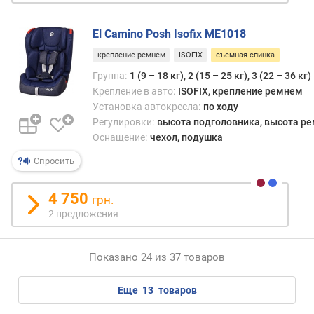
El Camino Posh Isofix ME1018
крепление ремнем
ISOFIX
съемная спинка
Группа:
1 (9 – 18 кг), 2 (15 – 25 кг), 3 (22 – 36 кг)
Крепление в авто:
ISOFIX, крепление ремнем
Установка автокресла:
по ходу
Регулировки:
высота подголовника, высота р
Оснащение:
чехол, подушка
Спросить
4 750
грн.
2 предложения
Показано 24 из 37 товаров
еще
13
товаров