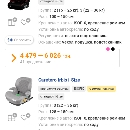
стандарт i-Size
п
Группа:
2 (15 – 25 кг), 3 (22 – 36 кг)
о
Рост:
100 – 150 см
о
Крепление в авто:
ISOFIX, крепление ремнем
т
Установка автокресла:
по ходу
з
Регулировки:
высота подголовника
ы
Спросить
Оснащение:
чехол, подушка, подстаканник
в
а
4 479 — 6 026
грн.
м
41 предложение
п
о
Caretero Irbis i-Size
д
а
крепление ремнем
ISOFIX
съемная спинка
т
стандарт i-Size
е
Группа:
3 (22 – 36 кг)
д
Рост:
125 – 150 см
о
Крепление в авто:
ISOFIX, крепление ремнем
б
Установка автокресла:
по ходу
а