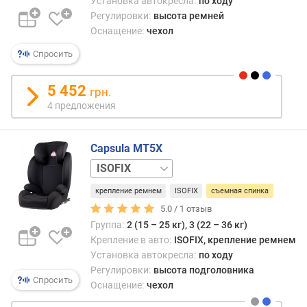
Установка автокресла:
по ходу
с
Регулировки:
высота ремней
т
Оснащение:
чехол
а
б
Спросить
е
з
5 452
грн.
о
4 предложения
п
а
с
Capsula MT5X
н
о
без
с
ISOFIX
крепление ремнем
ISOFIX
съемная спинка
т
и
5.0 /
1
отзыв
A
Группа:
2 (15 – 25 кг), 3 (22 – 36 кг)
D
Крепление в авто:
ISOFIX, крепление ремнем
A
Установка автокресла:
по ходу
C
Регулировки:
высота подголовника
Спросить
Оснащение:
чехол
в