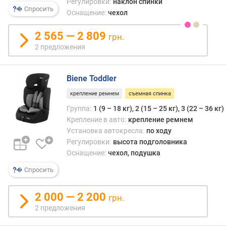
Регулировки:
наклон спинки
в
Спросить
л
Оснащение:
чехол
е
н
2 565 — 2 809
грн.
и
2 предложения
я
п
Biene Toddler
о
крепление ремнем
съемная спинка
к
о
Группа:
1 (9 – 18 кг), 2 (15 – 25 кг), 3 (22 – 36 кг)
л
Крепление в авто:
крепление ремнем
и
Установка автокресла:
по ходу
ч
Регулировки:
высота подголовника
е
Оснащение:
чехол, подушка
с
Спросить
т
в
у
2 000 — 2 200
грн.
п
2 предложения
р
е