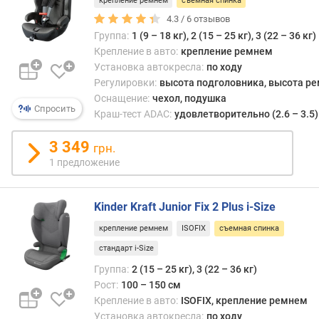
крепление ремнем
съемная спинка
4.3 /
6
отзывов
Группа:
1 (9 – 18 кг), 2 (15 – 25 кг), 3 (22 – 36 кг)
Крепление в авто:
крепление ремнем
Установка автокресла:
по ходу
Регулировки:
высота подголовника, высота р
Оснащение:
чехол, подушка
Спросить
Краш-тест ADAC:
удовлетворительно (2.6 – 3.5)
3 349
грн.
1 предложение
Kinder Kraft Junior Fix 2 Plus i-Size
крепление ремнем
ISOFIX
съемная спинка
стандарт i-Size
Группа:
2 (15 – 25 кг), 3 (22 – 36 кг)
Рост:
100 – 150 см
Крепление в авто:
ISOFIX, крепление ремнем
Установка автокресла:
по ходу