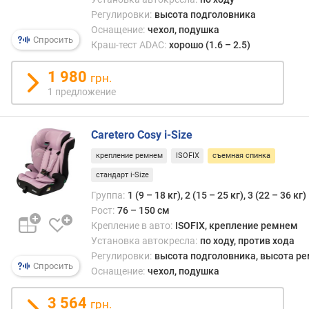
млад
я
детей
Регулировки:
высота подголовника
р
так
Оснащение:
чехол, подушка
н
Спросить
и
Краш-тест ADAC:
хорошо (1.6 – 2.5)
о
в
с
роли
1 980
грн.
т
поду
и
1 предложение
бусте
(без
о
спинк
Caretero Cosy i-Size
т
для
д
крепление ремнем
ISOFIX
съемная спинка
старш
е
стандарт i-Size
ш
е
Группа:
1 (9 – 18 кг), 2 (15 – 25 кг), 3 (22 – 36 кг)
в
Рост:
76 – 150 см
ы
Крепление в авто:
ISOFIX, крепление ремнем
х
Установка автокресла:
по ходу, против хода
к
Регулировки:
высота подголовника, высота р
д
Спросить
Оснащение:
чехол, подушка
о
р
3 564
грн.