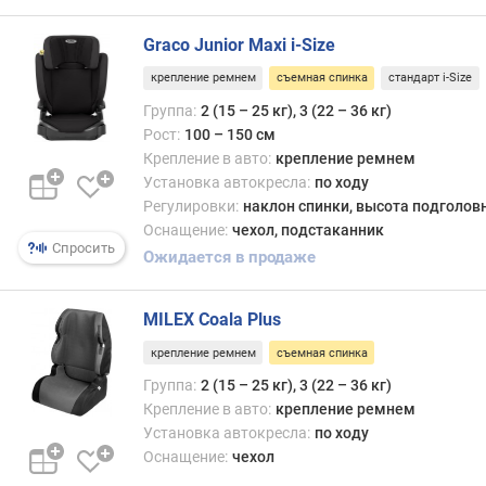
Graco Junior Maxi i-Size
крепление ремнем
съемная спинка
стандарт i-Size
Группа:
2 (15 – 25 кг), 3 (22 – 36 кг)
Рост:
100 – 150 см
Крепление в авто:
крепление ремнем
Установка автокресла:
по ходу
Регулировки:
наклон спинки, высота подголов
Оснащение:
чехол, подстаканник
Спросить
Ожидается в продаже
MILEX Coala Plus
крепление ремнем
съемная спинка
Группа:
2 (15 – 25 кг), 3 (22 – 36 кг)
Крепление в авто:
крепление ремнем
Установка автокресла:
по ходу
Оснащение:
чехол