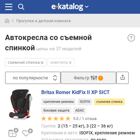
Прогулки и детская комната
Искали
Съем
раньше
Автокресла со съемной
спин
спинкой
— съ
цены
на 37 моделей
спин
увел
съемная спинка
очистить
унив
кресл
по популярности
Фильтр
1
его
Сортировать
можн
Britax Romer KidFix II XP SICT
испо
п
как
крепление ремнем
ISOFIX
съемная спинка
о
обыч
п
боковая защита
ADAC
обра
о
5.0 /
1
отзыв
(со
п
Группа:
2 (15 – 25 кг), 3 (22 – 36 кг)
спин
у
Крепление в авто:
ISOFIX, крепление ремнем
для
л
Установка автокресла:
по ходу