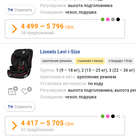
Регулировки:
высота подголовника
Спросить
Оснащение:
чехол, подушка
4 499 — 5 796
грн.
38 предложений
Lionelo Levi i-Size
крепление ремнем
съемная спинка
стандарт i-Size
Группа:
1 (9 – 18 кг), 2 (15 – 25 кг), 3 (22 – 36 кг)
Крепление в авто:
крепление ремнем
Установка автокресла:
по ходу
Регулировки:
высота подголовника, высота р
Оснащение:
чехол, подушка
Спросить
4 417 — 5 705
грн.
62 предложения