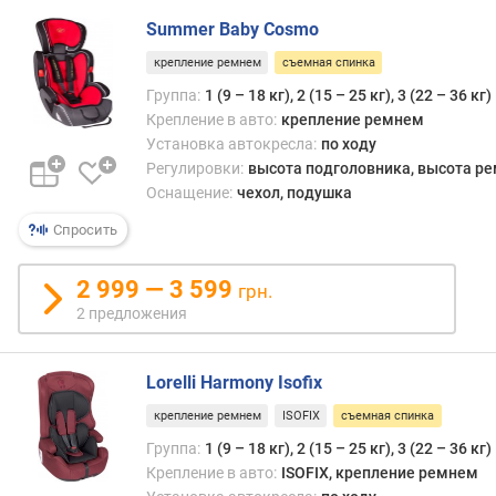
д
Summer Baby Cosmo
л
о
крепление ремнем
съемная спинка
ж
Группа:
1 (9 – 18 кг), 2 (15 – 25 кг), 3 (22 – 36 кг)
е
Крепление в авто:
крепление ремнем
н
Установка автокресла:
по ходу
и
Регулировки:
высота подголовника, высота р
й
Оснащение:
чехол, подушка
Спросить
р
е
2 999 — 3 599
грн.
з
2 предложения
у
л
ь
Lorelli Harmony Isofix
т
а
крепление ремнем
ISOFIX
съемная спинка
т
Группа:
1 (9 – 18 кг), 2 (15 – 25 кг), 3 (22 – 36 кг)
т
Крепление в авто:
ISOFIX, крепление ремнем
е