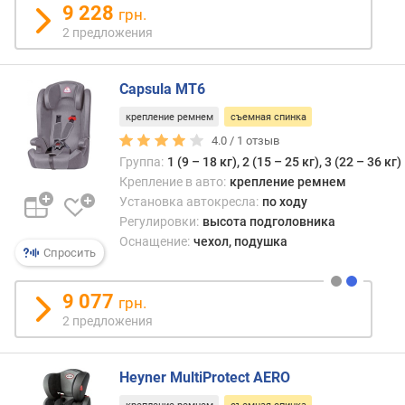
е
9 228
грн.
с
2 предложения
(
к
г
Capsula MT6
)
крепление ремнем
съемная спинка
4.0 /
1
отзыв
Группа:
1 (9 – 18 кг), 2 (15 – 25 кг), 3 (22 – 36 кг)
Крепление в авто:
крепление ремнем
Установка автокресла:
по ходу
Регулировки:
высота подголовника
Оснащение:
чехол, подушка
Спросить
9 077
грн.
2 предложения
Heyner MultiProtect AERO