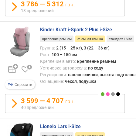
3 786 — 5 312
грн.
13 предложений
Kinder Kraft i-Spark 2 Plus i-Size
крепление ремнем
съемная спинка
стандарт i-Size
Группа:
2 (15 – 25 кг), 3 (22 – 36 кг)
Рост:
100 – 150 см
Крепление в авто:
крепление ремнем
Установка автокресла:
по ходу
Регулировки:
наклон спинки, высота подголов
Оснащение:
чехол, подушка
Спросить
3 599 — 4 707
грн.
40 предложений
Lionelo Lars i-Size
крепление ремнем
съемная спинка