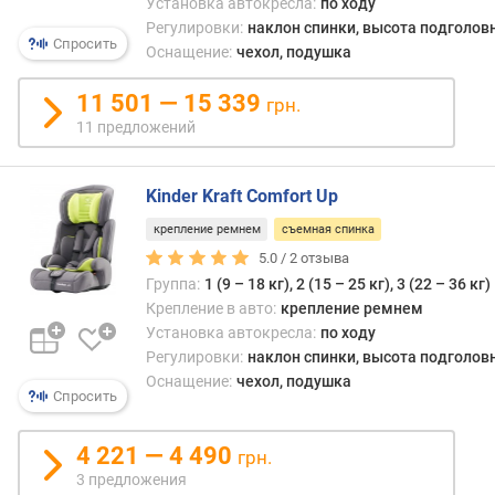
Установка автокресла:
по ходу
Регулировки:
наклон спинки, высота подголов
Спросить
Оснащение:
чехол, подушка
11 501 — 15 339
грн.
11 предложений
Kinder Kraft Comfort Up
крепление ремнем
съемная спинка
5.0 /
2
отзыва
Группа:
1 (9 – 18 кг), 2 (15 – 25 кг), 3 (22 – 36 кг)
Крепление в авто:
крепление ремнем
Установка автокресла:
по ходу
Регулировки:
наклон спинки, высота подголов
Оснащение:
чехол, подушка
Спросить
4 221 — 4 490
грн.
3 предложения