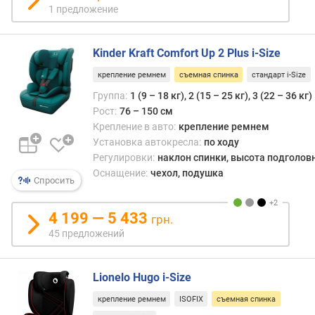
о
1 предложение
г
и
м
Kinder Kraft Comfort Up 2 Plus i-Size
о
крепление ремнем
съемная спинка
стандарт i-Size
т
Группа:
1 (9 – 18 кг), 2 (15 – 25 кг), 3 (22 – 36 кг)
д
Рост:
76 – 150 см
о
Крепление в авто:
крепление ремнем
р
Установка автокресла:
по ходу
о
Регулировки:
наклон спинки, высота подголов
г
Оснащение:
чехол, подушка
и
Спросить
х
к
4 199 — 5 433
грн.
д
45 предложений
е
ш
е
Lionelo Hugo i-Size
в
ы
крепление ремнем
ISOFIX
съемная спинка
м