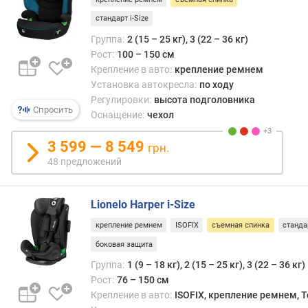
стандарт i-Size
Группа:
2 (15 – 25 кг), 3 (22 – 36 кг)
Рост:
100 – 150 см
Крепление в авто:
крепление ремнем
Установка автокресла:
по ходу
Регулировки:
высота подголовника
Спросить
Оснащение:
чехол
3 599 — 8 549
грн.
48 предложений
Lionelo Harper i-Size
крепление ремнем
ISOFIX
съемная спинка
стандар
боковая защита
Группа:
1 (9 – 18 кг), 2 (15 – 25 кг), 3 (22 – 36 кг)
Рост:
76 – 150 см
Крепление в авто:
ISOFIX, крепление ремнем, T