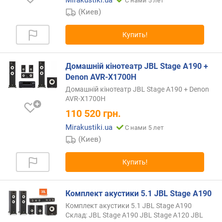
Mirakustiki.ua
С нами 5 лет
о
(Киев)
ж
е
н
Купить!
и
й
Домашній кінотеатр JBL Stage A190 +
Denon AVR-X1700H
ф
Домашній кінотеатр JBL Stage A190 + Denon
р
AVR-X1700H
о
110 520
грн.
н
т
Mirakustiki.ua
С нами 5 лет
(
(Киев)
R
M
Купить!
S
)
(
Комплект акустики 5.1 JBL Stage A190
В
Комплект акустики 5.1 JBL Stage A190
т
Склад: JBL Stage A190 JBL Stage A120 JBL
/