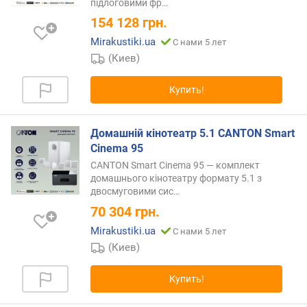
підлоговими
фр…
к
154 128
грн.
а
н
Mirakustiki.ua
С нами 5 лет
а
(Киев)
л
)
Купить!
с
у
Домашній кінотеатр 5.1 CANTON Smart
м
Cinema 95
м
CANTON Smart Cinema 95 — комплект
а
домашнього кінотеатру формату 5.1 з
р
двосмуговими
сис…
н
70 304
грн.
а
я
Mirakustiki.ua
С нами 5 лет
м
(Киев)
о
щ
Купить!
н
о