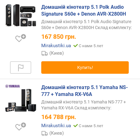
с
Домашній кінотеатр 5.1 Polk Audio
т
Signature S60e + Denon AVR-X2800H
ь
(
Домашній кінотеатр 5.1 Polk Audio Signature
S60e + Denon AVR-X2800H Склад комплекту:
R
M
167 850
грн.
S
Mirakustiki.ua
С нами 5 лет
)
(Киев)
(
В
т
Купить!
)
м
Домашній кінотеатр 5.1 Yamaha NS-
и
777 + Yamaha RX-V6A
н
Домашній кінотеатр 5.1 Yamaha NS-777 +
.
Yamaha RX-V6A Склад комплекту:
ч
164 788
грн.
а
Mirakustiki.ua
с
С нами 5 лет
т
(Киев)
о