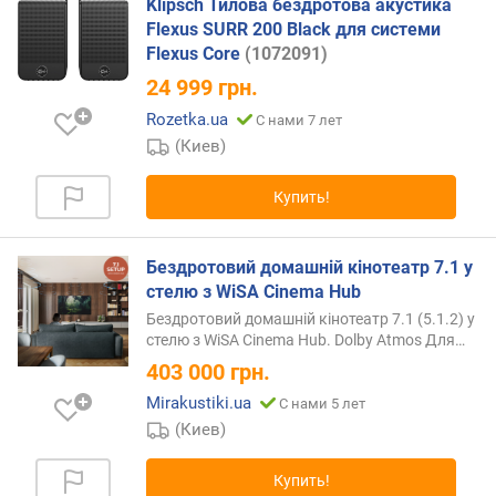
Klipsch Тилова бездротова акустика
о
Flexus SURR 200 Black для системи
т
Flexus Core
(1072091)
з
24 999
грн.
ы
в
Rozetka.ua
С нами 7 лет
а
(Киев)
м
Купить!
п
о
д
Бездротовий домашній кінотеатр 7.1 у
а
стелю з WiSA Cinema Hub
т
Бездротовий домашній кінотеатр 7.1 (5.1.2) у
е
стелю з WiSA Cinema Hub. Dolby Atmos
Для…
д
403 000
грн.
о
б
Mirakustiki.ua
С нами 5 лет
а
(Киев)
в
л
Купить!
е