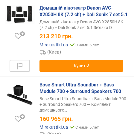
н
Домашній кінотеатр Denon AVC-
а
X2850H 8K (7.2 ch) + Dali Sonik 7 set 5.1
л
)
Домашній кінотеатр Denon AVC-X2850H 8K
(7.2 ch) + Dali Sonik 7 set 5.1 Зв'язка
D…
ц
213 210
грн.
е
Mirakustiki.ua
С нами 5 лет
н
(Киев)
т
р
(
Купить!
R
M
S
Bose Smart Ultra Soundbar + Bass
)
Module 700 + Surround Speakers 700
(
Bose Smart Ultra Soundbar + Bass Module 700
В
+ Surround Speakers 700 — Комплект
т
домашнього…
/
160 965
грн.
к
Mirakustiki.ua
С нами 5 лет
а