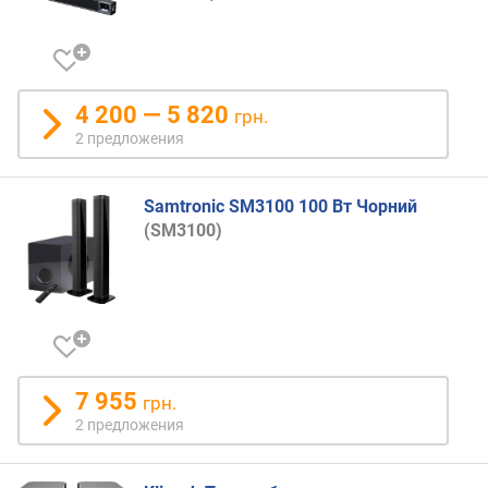
м
о
т
д
4 200 — 5 820
грн.
о
2 предложения
р
о
г
Samtronic SM3100 100 Вт Чорний
и
(SM3100)
х
к
д
е
ш
е
в
ы
7 955
грн.
м
2 предложения
п
о