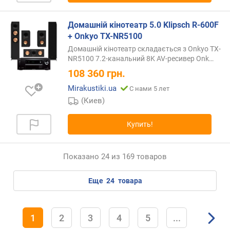
Домашній кінотеатр 5.0 Klipsch R-600F
+ Onkyo TX-NR5100
Домашній кінотеатр складається з Onkyo TX-
NR5100 7.2-канальний 8K AV-ресивер
Onk…
108 360
грн.
Mirakustiki.ua
С нами 5 лет
(Киев)
Купить!
Показано 24 из 169 товаров
еще
24
товара
1
2
3
4
5
...