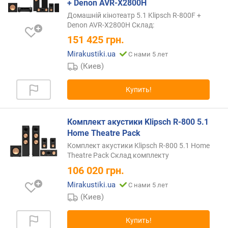
е
+ Denon AVR-X2800H
с
Домашній кінотеатр 5.1 Klipsch R-800F +
т
Denon AVR-X2800H Склад:
в
151 425
грн.
о
Mirakustiki.ua
к
С нами 5 лет
а
(Киев)
н
а
Купить!
л
о
в
Комплект акустики Klipsch R-800 5.1
Home Theatre Pack
Комплект акустики Klipsch R-800 5.1 Home
Theatre Pack Склад комплекту
106 020
грн.
Mirakustiki.ua
С нами 5 лет
(Киев)
Купить!