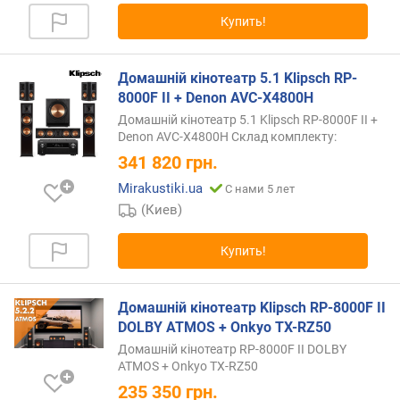
т
Купить!
а
м
Домашній кінотеатр 5.1 Klipsch RP-
а
8000F II + Denon AVC-X4800H
к
Домашній кінотеатр 5.1 Klipsch RP-8000F II +
с
Denon AVC-X4800H Склад комплекту:
.
341 820
грн.
ч
а
Mirakustiki.ua
С нами 5 лет
с
(Киев)
т
о
Купить!
т
а
Домашній кінотеатр Klipsch RP-8000F II
ч
DOLBY ATMOS + Onkyo TX-RZ50
у
Домашній кінотеатр RP-8000F II DOLBY
в
ATMOS + Onkyo TX-RZ50
с
235 350
грн.
т