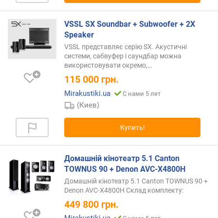
н
и
VSSL SX Soundbar + Subwoofer + 2Х
я
Speaker
п
VSSL представляє серію SX. Акустичні
о
системи, сабвуфер і саундбар можна
використовувати
окремо,…
к
о
115 000
грн.
л
Mirakustiki.ua
С нами 5 лет
и
(Киев)
ч
е
Купить!
с
т
в
Домашній кінотеатр 5.1 Canton
у
TOWNUS 90 + Denon AVC-X4800H
п
р
Домашній кінотеатр 5.1 Canton TOWNUS 90 +
е
Denon AVC-X4800H Склад комплекту:
д
449 800
грн.
л