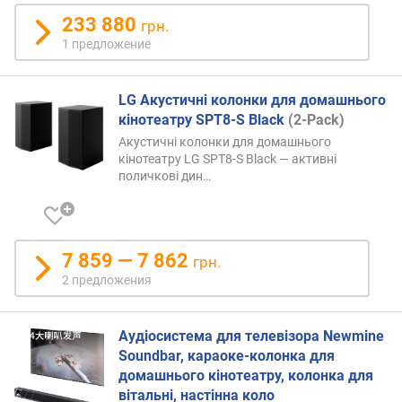
о
233 880
грн.
с
1 предложение
т
и
LG Акустичні колонки для домашнього
о
кінотеатру SPT8-S Black
(2-Pack)
т
Акустичні колонки для домашнього
д
кінотеатру LG SPT8-S Black — активні
е
поличкові
дин…
ш
е
в
ы
7 859 — 7 862
х
грн.
к
2 предложения
д
о
р
Аудіосистема для телевізора Newmine
о
Soundbar, караоке-колонка для
г
домашнього кінотеатру, колонка для
и
вітальні, настінна коло