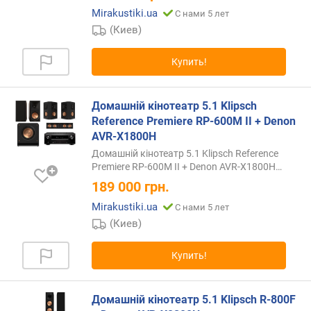
в
Mirakustiki.ua
С нами 5 лет
и
(Киев)
т
е
Купить!
л
ь
н
Домашній кінотеатр 5.1 Klipsch
о
Reference Premiere RP-600M II + Denon
с
AVR-X1800H
т
ь
Домашній кінотеатр 5.1 Klipsch Reference
(
Premiere RP-600M II + Denon AVR-X1800H
…
д
189 000
грн.
Б
Mirakustiki.ua
С нами 5 лет
)
(Киев)
к
о
Купить!
л
и
ч
Домашній кінотеатр 5.1 Klipsch R-800F