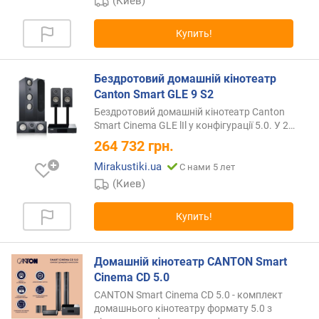
н
(Киев)
а
л
Купить!
)
с
Бездротовий домашній кінотеатр
а
Canton Smart GLE 9 S2
б
Бездротовий домашній кінотеатр Canton
в
Smart Cinema GLE lIl у конфігурації 5.0. У 2
…
у
264 732
грн.
ф
е
Mirakustiki.ua
С нами 5 лет
р
(Киев)
(
R
Купить!
M
S
)
Домашній кінотеатр CANTON Smart
(
Cinema CD 5.0
В
CANTON Smart Cinema CD 5.0 - комплект
т
домашнього кінотеатру формату 5.0 з
/