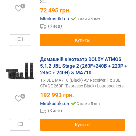
St…
к
72 495
грн.
а
н
Mirakustiki.ua
С нами 5 лет
а
(Киев)
л
)
Купить!
т
ы
Домашній кінотеатр DOLBY ATMOS
л
5.1.2 JBL Stage 2 (260F+240B + 220P +
(
245C + 240H) & MA710
R
1 x JBL MA710 (Black) AV Receiver 1 x JBL
M
STAGE 260F (Espresso Black) Loudspeakers
…
S
192 993
грн.
)
(
Mirakustiki.ua
С нами 5 лет
В
(Киев)
т
/
Купить!
к
а