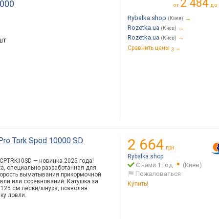
2 484
7000
от
до
Rybalka.shop
→
(Киев)
Rozetka.ua
→
(Киев)
Rozetka.ua
→
(Киев)
шт
Сравнить цены
→
3
Pro Tork Spod 10000 SD
2 664
грн.
Rybalka.shop
D CPTRK10SD — новинка 2025 года!
С нами 1 год
(Киев)
а, специально разработанная для
Пожаловаться
корость выматывания прикормочной
вли или соревнований. Катушка за
Купить!
 125 см лески/шнура, позволяя
ку ловли.