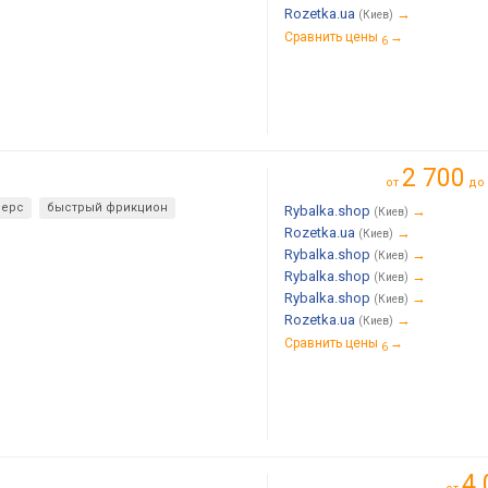
Rozetka.ua
→
(Киев)
Сравнить цены
→
6
2 700
от
до
верс
быстрый фрикцион
Rybalka.shop
→
(Киев)
Rozetka.ua
→
(Киев)
Rybalka.shop
→
(Киев)
Rybalka.shop
→
(Киев)
Rybalka.shop
→
(Киев)
Rozetka.ua
→
(Киев)
Сравнить цены
→
6
4 