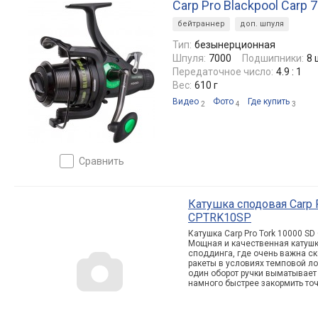
Carp Pro Blackpool Carp 
бейтраннер
доп. шпуля
Тип:
безынерционная
Шпуля:
7000
Подшипники:
8 
Передаточное число:
4.9 : 1
Вес:
610 г
Видео
Фото
Где купить
2
4
3
сравнить
Катушка сподовая Carp 
CPTRK10SP
Катушка Carp Pro Tork 10000 S
Мощная и качественная катушк
споддинга, где очень важна с
ракеты в условиях темповой ло
один оборот ручки выматывает
намного быстрее закормить точ