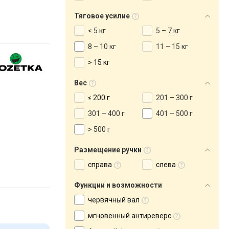
Тяговое усилие
< 5 кг
5 – 7 кг
8 – 10 кг
11 – 15 кг
> 15 кг
Вес
≤ 200 г
201 – 300 г
301 – 400 г
401 – 500 г
> 500 г
Размещение ручки
справа
слева
Функции и возможности
червячный вал
мгновенный антиреверс