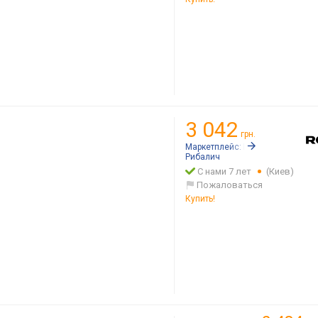
3 042
грн.
Маркетплейс:
Rozetka.ua
Рибалич
С нами 7 лет
(Киев)
Пожаловаться
Купить!