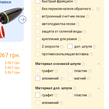
быстрый фрикцион
без переключателя обратного хода
встроенный счетчик лески
автоподмотка лески
защита от соленой воды
крепление для ремня
2 скорости
доп. шпуля
067 грн.
противоскользящая вставка
5 067 грн.
Материал основной шпули
5 067 грн.
графит
пластик
5 067 грн.
алюминий
магний
Материал доп. шпули
графит
пластик
алюминий