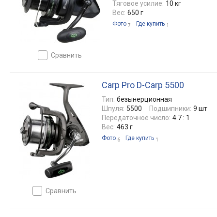
Тяговое усилие:
10 кг
Вес:
650 г
Фото
Где купить
7
1
сравнить
Carp Pro D-Carp 5500
Тип:
безынерционная
Шпуля:
5500
Подшипники:
9 шт
Передаточное число:
4.7 : 1
Вес:
463 г
Фото
Где купить
6
1
сравнить