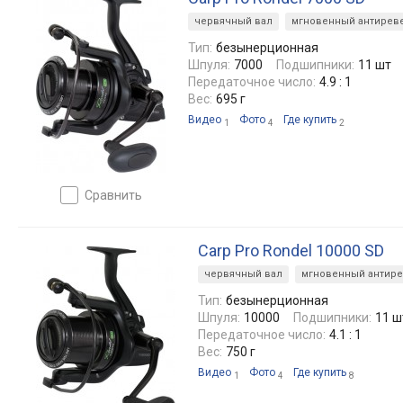
червячный вал
мгновенный антирев
Тип:
безынерционная
Шпуля:
7000
Подшипники:
11 шт
Передаточное число:
4.9 : 1
Вес:
695 г
Видео
Фото
Где купить
1
4
2
сравнить
Carp Pro Rondel 10000 SD
червячный вал
мгновенный антир
Тип:
безынерционная
Шпуля:
10000
Подшипники:
11 ш
Передаточное число:
4.1 : 1
Вес:
750 г
Видео
Фото
Где купить
1
4
8