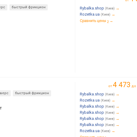
от
ерс
быстрый фрикцион
Rybalka.shop
→
(Киев)
Rozetka.ua
→
(Киев)
Сравнить цены
→
2
4 473
от
до
еверс
быстрый фрикцион
Rybalka.shop
→
(Киев)
Rozetka.ua
→
(Киев)
Rybalka.shop
→
(Киев)
т
Rybalka.shop
→
(Киев)
Rybalka.shop
→
(Киев)
Rybalka.shop
→
(Киев)
Rozetka.ua
→
(Киев)