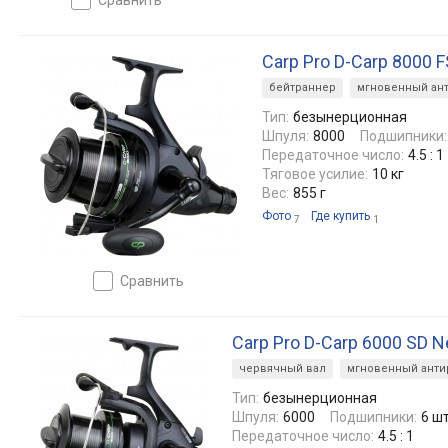
Carp Pro D-Carp 8000 
бейтраннер
мгновенный ан
Тип:
безынерционная
Шпуля:
8000
Подшипники:
Передаточное число:
4.5 : 1
Тяговое усилие:
10 кг
Вес:
855 г
Фото
Где купить
7
1
сравнить
Carp Pro D-Carp 6000 SD 
червячный вал
мгновенный анти
Тип:
безынерционная
Шпуля:
6000
Подшипники:
6 ш
Передаточное число:
4.5 : 1