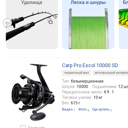
Carp Pro Escol 10000 SD
червячный вал
мгновенный антире
Тип:
безынерционная
Шпуля:
10000
Подшипники:
12 ш
Передаточное число:
4.9 : 1
Тяговое усилие:
10 кг
Вес:
615 г
Видео
Фото
Где купить
1
6
3
сравнить