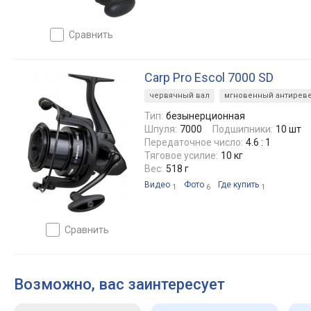
сравнить
Carp Pro Escol 7000 SD
червячный вал
мгновенный антирев
Тип:
безынерционная
Шпуля:
7000
Подшипники:
10 шт
Передаточное число:
4.6 : 1
Тяговое усилие:
10 кг
Вес:
518 г
Видео
Фото
Где купить
1
6
1
сравнить
Возможно, вас заинтересует