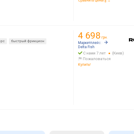
Сравнить цены
→
8
4 698
грн.
ерс
быстрый фрикцион
Маркетплейс:
Rozetka.ua
Delta Fish
С нами 7 лет
(Киев)
Пожаловаться
Купить!