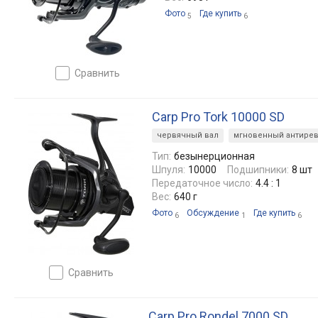
Фото
Где купить
5
6
сравнить
Carp Pro Tork 10000 SD
червячный вал
мгновенный антире
Тип:
безынерционная
Шпуля:
10000
Подшипники:
8 шт
Передаточное число:
4.4 : 1
Вес:
640 г
Фото
Обсуждение
Где купить
6
1
6
сравнить
Carp Pro Rondel 7000 SD