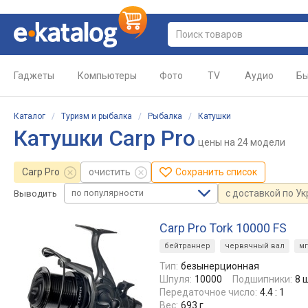
Гаджеты
Компьютеры
Фото
TV
Аудио
Бы
Каталог
/
Туризм и рыбалка
/
Рыбалка
/
Катушки
Катушки Carp Pro
цены
на 24 модели
Carp Pro
очистить
Сохранить список
по популярности
с доставкой по У
Выводить
Carp Pro Tork 10000 FS
бейтраннер
червячный вал
м
Тип:
безынерционная
Шпуля:
10000
Подшипники:
8 
Передаточное число:
4.4 : 1
Вес:
693 г