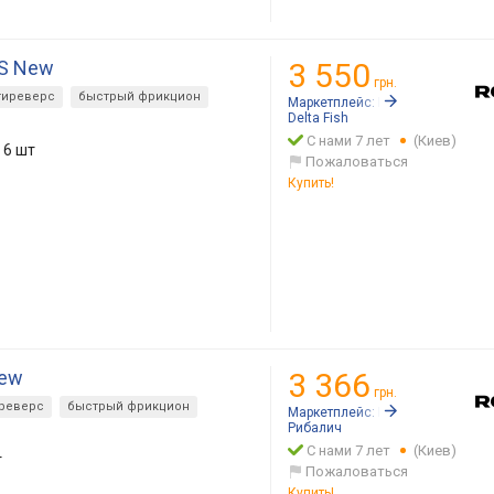
FS New
3 550
грн.
тиреверс
быстрый фрикцион
Маркетплейс:
Rozetka.ua
Delta Fish
С нами 7 лет
(Киев)
6 шт
Пожаловаться
Купить!
New
3 366
грн.
реверс
быстрый фрикцион
Маркетплейс:
Rozetka.ua
Рибалич
С нами 7 лет
(Киев)
т
Пожаловаться
Купить!