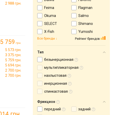
2 988 грн.
Feima
Flagman
Okuma
Salmo
SELECT
Shimano
X-Fish
Yumoshi
Все бренды
Рейтинг брендов
5 759
грн.
5 573 грн.
Тип
3 375 грн.
безынерционная
5 759 грн.
5 694 грн.
мультипликаторная
2 700 грн.
2 700 грн.
нахлыстовая
инерционная
спинкастовая
Фрикцион
передний
задний
014 грн.