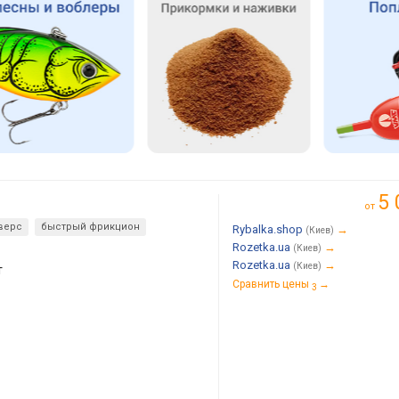
5 
от
верс
быстрый фрикцион
Rybalka.shop
→
(Киев)
Rozetka.ua
→
(Киев)
Rozetka.ua
→
(Киев)
т
Сравнить цены
→
3