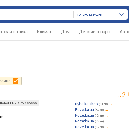
только катушки
товая техника
Климат
Дом
Детские товары
Авт
краине
2 
от
гновенный антиреверс
Rybalka.shop
→
(Киев)
Rozetka.ua
→
(Киев)
Rozetka.ua
→
(Киев)
шт
Rozetka.ua
→
(Киев)
Rozetka.ua
→
(Киев)