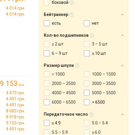
боковой
4 014 грн.
4 014 грн.
Бейтраннер
есть
нет
Кол-во подшипников
≤ 2 шт
3 – 5 шт
6 – 9 шт
≥ 10 шт
Размер шпули
< 1000
1000 – 1500
9 153
2000 – 2500
3000 – 3500
грн.
4 473 грн.
4000 – 4500
5000 – 5500
4 491 грн.
6000 – 6500
> 6500
4 491 грн.
8 683 грн.
Передаточное число
8 918 грн.
9 153 грн.
≤ 4.9
5.0 – 5.4
4 491 грн.
5.5 – 5.9
≥ 6.0