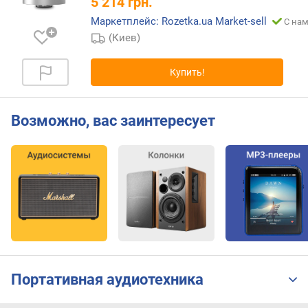
5 214
грн.
о
д
Маркетплейс: Rozetka.ua Market-sell
С нам
н
(Киев)
а
я
Купить!
м
о
щ
Возможно, вас заинтересует
н
о
с
т
ь
(
В
т
)
с
Портативная аудиотехника
и
н
х