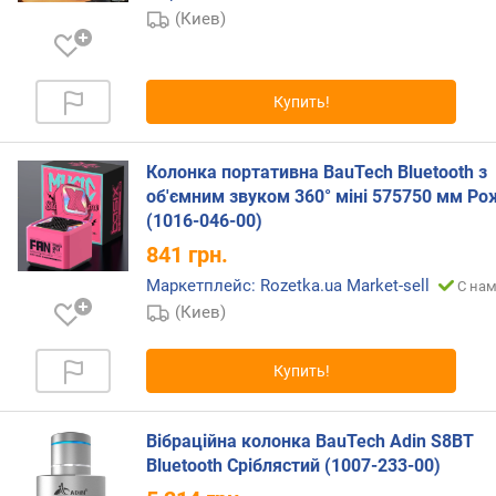
г
(Киев)
о
д
а
Купить!
в
л
е
Колонка портативна BauTech Bluetooth з
н
об'ємним звуком 360° міні 575750 мм Р
и
(1016-046-00)
я
S
841
грн.
P
Маркетплейс: Rozetka.ua Market-sell
С нам
L
(Киев)
(
д
Б
Купить!
)
в
Вібраційна колонка BauTech Adin S8BT
ы
Bluetooth Сріблястий (1007-233-00)
х