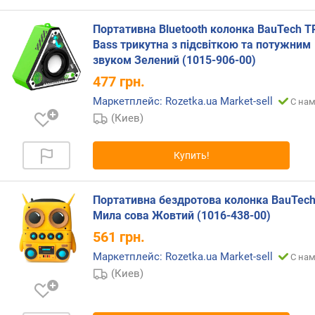
л
-
Портативна Bluetooth колонка BauTech TR
в
Bass трикутна з підсвіткою та потужним
о
звуком Зелений (1015-906-00)
к
477
грн.
а
н
Маркетплейс: Rozetka.ua Market-sell
С нам
а
(Киев)
л
о
Купить!
в
к
Портативна бездротова колонка BauTec
о
Мила сова Жовтий (1016-438-00)
л
-
561
грн.
в
Маркетплейс: Rozetka.ua Market-sell
С нам
о
(Киев)
п
о
л