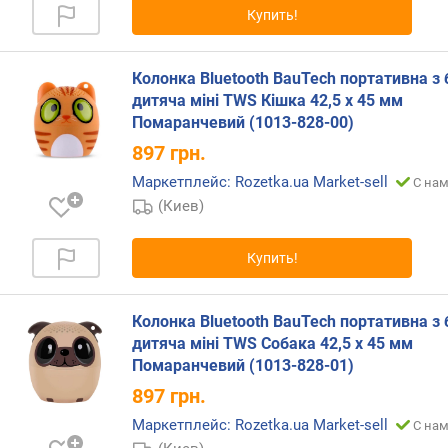
Купить!
р
н
о
Колонка Bluetooth BauTech портативна з
с
дитяча міні TWS Кішка 42,5 х 45 мм
т
и
Помаранчевий (1013-828-00)
897
грн.
о
Маркетплейс: Rozetka.ua Market-sell
С нам
т
д
(Киев)
е
ш
Купить!
е
в
ы
Колонка Bluetooth BauTech портативна з
х
дитяча міні TWS Собака 42,5 х 45 мм
к
Помаранчевий (1013-828-01)
д
897
грн.
о
р
Маркетплейс: Rozetka.ua Market-sell
С нам
о