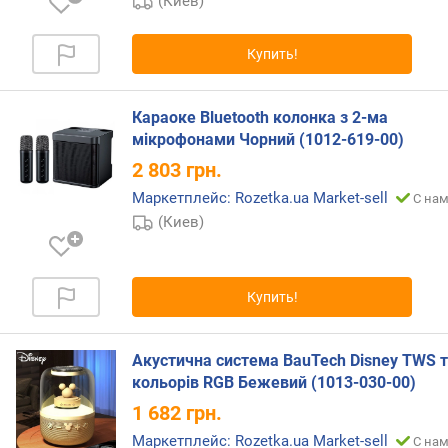
ш
(Киев)
у
м
Купить!
(
д
Б
Караоке Bluetooth колонка з 2-ма
)
мікрофонами Чорний (1012-619-00)
2 803
грн.
у
р
Маркетплейс: Rozetka.ua Market-sell
С нам
о
(Киев)
в
е
н
ь
Купить!
з
в
у
Акустична система BauTech Disney TWS т
к
кольорів RGB Бежевий (1013-030-00)
о
1 682
грн.
в
о
Маркетплейс: Rozetka.ua Market-sell
С нам