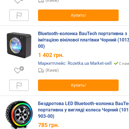
(Киев)
г
и
м
Купить!
о
т
Bluetooth-колонка BauTech портативна з
д
імітацією вінілової платівки Чорний (101
о
00)
р
1 402
грн.
о
г
Маркетплейс: Rozetka.ua Market-sell
С нам
и
(Киев)
х
к
Купить!
д
е
ш
Бездротова LED Bluetooth-колонка BauTe
е
портативна у вигляді колеса Чорний (101
в
903-00)
ы
м
785
грн.