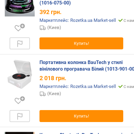
(1016-075-00)
л
е
392
грн.
н
Маркетплейс: Rozetka.ua Market-sell
С нам
и
(Киев)
я
п
Купить!
о
к
о
Портативна колонка BauTech у стилі
л
вінілового програвача Білий (1013-901-0
и
2 018
грн.
ч
е
Маркетплейс: Rozetka.ua Market-sell
С нам
с
(Киев)
т
в
у
Купить!
п
р
е