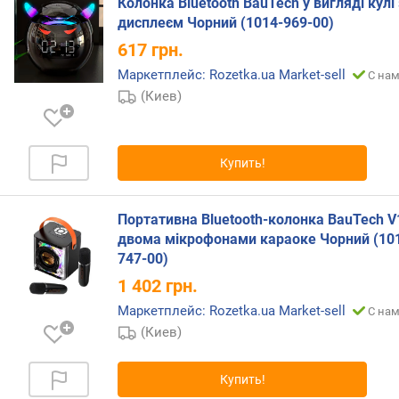
Колонка Bluetooth BauTech у вигляді кулі 
д
дисплеєм Чорний (1014-969-00)
л
о
617
грн.
ж
Маркетплейс: Rozetka.ua Market-sell
С нам
е
(Киев)
н
и
й
Купить!
B
l
Портативна Bluetooth-колонка BauTech V1
u
двома мікрофонами караоке Чорний (10
e
747-00)
t
1 402
грн.
o
o
Маркетплейс: Rozetka.ua Market-sell
С нам
t
(Киев)
h
к
Купить!
о