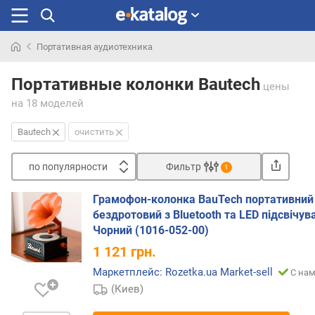
Портативная аудиотехника
Искали
раньше
Портативные колонки Bautech
цены
на 18 моделей
Bautech
очистить
по популярности
Фильтр
1
Сортировать
Грамофон-колонка BauTech портативний
п
бездротовий з Bluetooth та LED підсвічу
о
Чорний (1016-052-00)
п
1 121
грн.
о
п
Маркетплейс: Rozetka.ua Market-sell
С нам
у
(Киев)
л
я