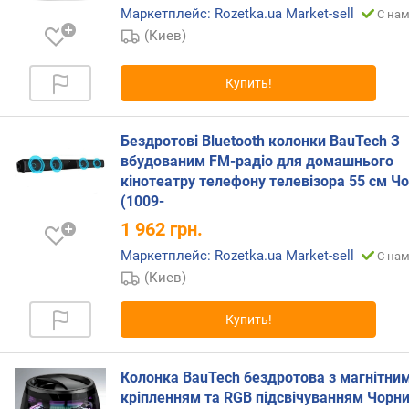
Маркетплейс: Rozetka.ua Market-sell
С нам
п
(Киев)
о
о
т
Купить!
з
ы
в
Бездротові Bluetooth колонки BauTech З
а
вбудованим FM-радіо для домашнього
м
кінотеатру телефону телевізора 55 см Ч
(1009-
п
1 962
грн.
о
д
Маркетплейс: Rozetka.ua Market-sell
С нам
а
(Киев)
т
е
Купить!
д
о
б
Колонка BauTech бездротова з магнітни
а
кріпленням та RGB підсвічуванням Чорн
в