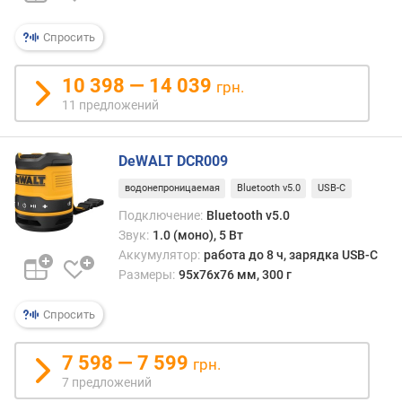
п
о
Спросить
о
т
10 398 — 14 039
грн.
з
11 предложений
ы
в
а
DeWALT DCR009
м
водонепроницаемая
Bluetooth v5.0
USB-C
п
Подключение:
Bluetooth v5.0
о
Звук:
1.0 (моно), 5 Вт
д
Аккумулятор:
работа до 8 ч, зарядка USB-C
а
Размеры:
95x76x76 мм, 300 г
т
е
Спросить
д
о
б
7 598 — 7 599
грн.
а
7 предложений
в