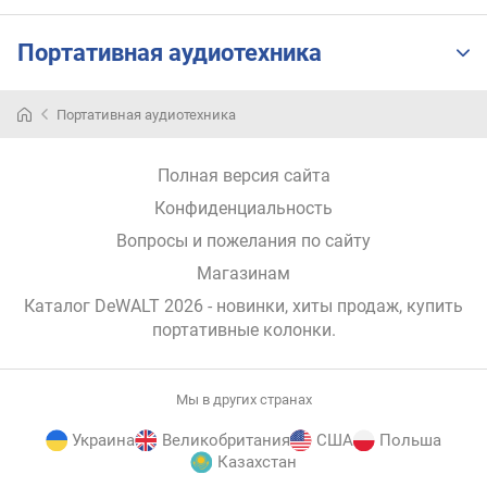
л
е
Портативная аудиотехника
н
и
я
Портативная аудиотехника
п
о
Полная версия сайта
к
Конфиденциальность
о
Вопросы и пожелания по сайту
л
и
Магазинам
ч
Каталог DeWALT 2026
- новинки, хиты продаж,
купить
е
портативные колонки
.
с
т
в
у
Мы в других странах
п
Украина
Великобритания
США
Польша
р
Казахстан
е