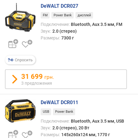
г
DeWALT DCR027
и
м
FM
Power Bank
дисплей
Подключение:
Bluetooth, Aux 3.5 мм, FM
о
Звук:
2.0 (стерео)
т
Размеры:
7300 г
д
о
р
Спросить
о
г
и
31 699
грн.
х
3 предложения
к
д
е
DeWALT DCR011
ш
е
USB
Power Bank
в
Подключение:
Bluetooth, Aux 3.5 мм, USB
ы
Звук:
2.0 (стерео), 20 Вт
м
Размеры:
145x260x124 мм, 1770 г