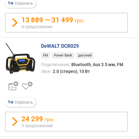
Спросить
р
н
о
13 889 — 31 499
грн.
с
4 предложения
т
и
DeWALT DCR029
о
FM
Power Bank
дисплей
т
д
Подключение:
Bluetooth, Aux 3.5 мм, FM
е
Звук:
2.0 (стерео), 10 Вт
ш
е
в
ы
Спросить
х
к
д
24 299
грн.
о
5 предложений
р
о