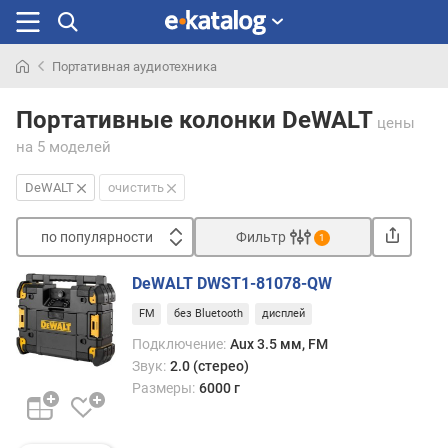
Портативная аудиотехника
Искали
раньше
Портативные колонки DeWALT
цены
на 5 моделей
DeWALT
очистить
по популярности
Фильтр
1
Сортировать
DeWALT DWST1-81078-QW
п
FM
без Bluetooth
дисплей
о
п
Подключение:
Aux 3.5 мм, FM
о
Звук:
2.0 (стерео)
п
Размеры:
6000 г
у
л
я