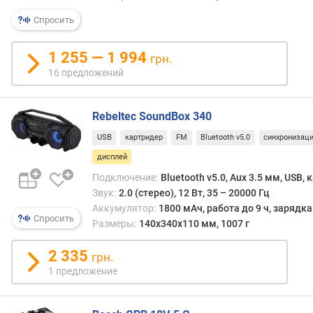
данн
я
о
р
Спросить
заряд
н
батар
о
1 255 — 1 994
грн.
выст
с
16 предложений
часто
т
FM-
и
приё
Rebeltec SoundBox 340
и
о
т.п.
т
USB
картридер
FM
Bluetooth v5.0
синхронизац
Такие
д
дисплей
дисп
е
обыч
Подключение:
Bluetooth v5.0, Aux 3.5 мм, USB,
ш
пред
Звук:
2.0 (стерео), 12 Вт, 35 – 20000 Гц
е
прос
Аккумулятор:
1800 мАч, работа до 9 ч, зарядк
в
Спросить
и
Размеры:
140x340x110 мм, 1007 г
ы
недор
х
одна
2 335
к
грн.
они
д
1 предложение
намн
о
боле
р
удоб