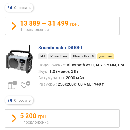
о
г
Спросить
о
д
13 889 — 31 499
грн.
а
4 предложения
в
л
е
Soundmaster DAB80
н
и
FM
Power Bank
Bluetooth v5.0
дисплей
я
Подключение:
Bluetooth v5.0, Aux 3.5 мм, FM
S
Звук:
1.0 (моно), 5 Вт
P
Аккумулятор:
2000 мАч
L
Размеры:
238x280x180 мм, 1940 г
(
д
Б
Спросить
)
5 200
грн.
в
1 предложение
ы
х