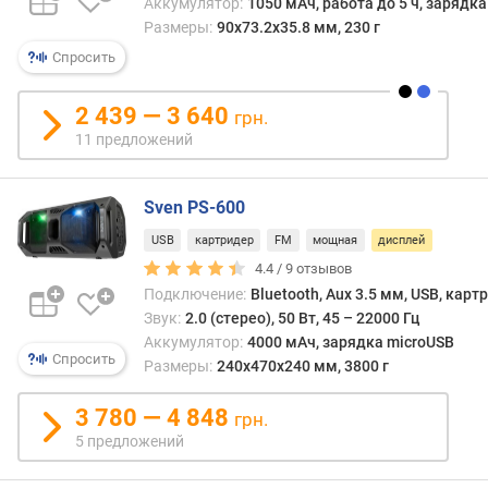
Аккумулятор:
1050 мАч, работа до 5 ч, зарядка
моде
Размеры:
90х73.2х35.8 мм, 230 г
с
п
базо
Спросить
о
возм
о
неза
т
2 439 — 3 640
грн.
осна
з
11 предложений
диспл
ы
в
а
Sven PS-600
м
USB
картридер
FM
мощная
дисплей
п
4.4 /
9
отзывов
о
Подключение:
Bluetooth, Aux 3.5 мм, USB, карт
д
Звук:
2.0 (стерео), 50 Вт, 45 – 22000 Гц
а
Аккумулятор:
4000 мАч, зарядка microUSB
т
Спросить
Размеры:
240x470x240 мм, 3800 г
е
д
3 780 — 4 848
грн.
о
5 предложений
б
а