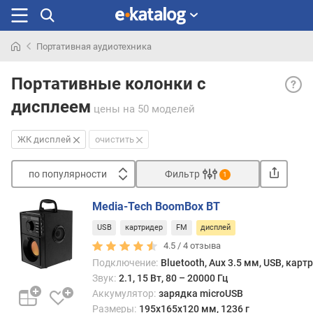
Портативная аудиотехника
Искали
ЖК
раньше
Портативные колонки с
дисп
дисплеем
— со
цены
на 50 моделей
экран
на
ЖК дисплей
очистить
корпу
акуст
по популярности
Фильтр
1
испо
Сортировать
для
Media-Tech BoomBox BT
выво
п
разл
USB
картридер
FM
дисплей
о
служ
п
4.5 /
4
отзыва
инфо
о
Подключение:
Bluetooth, Aux 3.5 мм, USB, карт
—
п
Звук:
2.1, 15 Вт, 80 – 20000 Гц
увед
у
Аккумулятор:
зарядка microUSB
плеер
л
Размеры:
195х165х120 мм, 1236 г