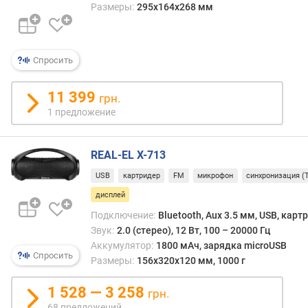
х
Размеры:
295x164x268 мм
р
о
н
Спросить
и
з
а
11 399
грн.
ц
1 предложение
и
я
к
REAL-EL X-713
о
USB
картридер
FM
микрофон
синхронизация (
л
о
дисплей
н
Подключение:
Bluetooth, Aux 3.5 мм, USB, карт
о
Звук:
2.0 (стерео), 12 Вт, 100 – 20000 Гц
к
Аккумулятор:
1800 мАч, зарядка microUSB
Спросить
Размеры:
156x320x120 мм, 1000 г
п
о
1 528 — 3 258
грн.
д
68 предложений