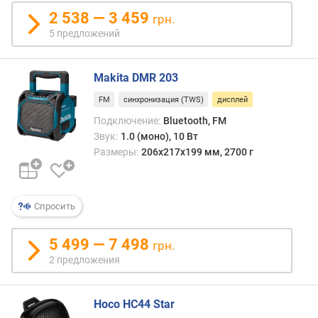
л
о
2 538 — 3 459
грн.
с
5 предложений
с
о
Makita DMR 203
о
FM
синхронизация (TWS)
дисплей
т
н
Подключение:
Bluetooth, FM
о
Звук:
1.0 (моно), 10 Вт
ш
Размеры:
206х217х199 мм, 2700 г
е
н
и
Спросить
е
с
и
5 499 — 7 498
грн.
г
2 предложения
н
а
л
Hoco HC44 Star
/