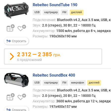
в
Rebeltec SoundTube 190
л
е
USB
картридер
FM
дисплей
н
Подключение:
Bluetooth v4.2, Aux 3.5 мм, USB,
и
Звук:
2.0 (стерео), 30 Вт, 22 – 18000 Гц
я
Аккумулятор:
1500 мАч, работа до 8 ч, зарядк
Размеры:
190x360x190 мм
п
Спросить
о
к
о
2 312 — 2 385
грн.
л
6 предложений
и
ч
е
Rebeltec SoundBox 400
с
USB
картридер
FM
микрофон
дисплей
т
в
Подключение:
Bluetooth v4.2, Aux 3.5 мм, USB,
у
Звук:
2.0 (стерео), 20 Вт, 22 – 18000 Гц
п
Аккумулятор:
3600 мАч, работа до 12 ч, заряд
р
Размеры:
197x400x157 мм
е
Спросить