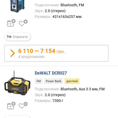
Подключение:
Bluetooth, FM
п
о
Звук:
2.0 (стерео)
р
Размеры:
431x163x257 мм
т
д
л
Спросить
я
з
а
6 110 — 7 154
грн.
р
4 предложения
я
д
к
DeWALT DCR027
и
FM
Power Bank
дисплей
б
Подключение:
Bluetooth, Aux 3.5 мм, FM
е
Звук:
2.0 (стерео)
с
Размеры:
7300 г
п
р
о