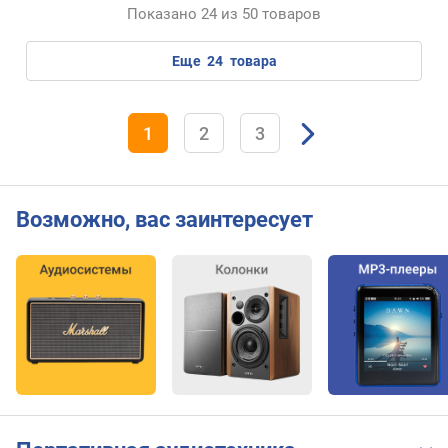
Показано 24 из 50 товаров
в
л
еще
24
товара
а
г
о
з
1
2
3
а
щ
и
т
Возможно, вас заинтересует
а
м
а
т
е
р
и
а
л
к