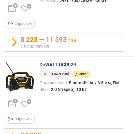
Размеры:
298x170x278 мм, 4300 г
м
у
л
я
Спросить
т
о
8 228 — 11 593
грн.
р
7 предложений
а
(
м
DeWALT DCR029
А
ч
FM
Power Bank
дисплей
)
Подключение:
Bluetooth, Aux 3.5 мм, FM
Звук:
2.0 (стерео), 10 Вт
в
р
е
м
я
Спросить
а
в