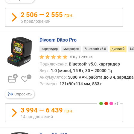
д
л
2 506 — 2 555
грн.
о
5 предложений
ж
е
н
Divoom Ditoo Pro
и
й
картридер
микрофон
Bluetooth v5.0
дисплей
US
5.0 /
1
отзыв
Подключение:
Bluetooth v5.0, картридер
B
Звук:
1.0 (моно), 15 Вт, 30 – 20000 Гц
l
Аккумулятор:
5000 мАч, работа до 8 ч, зарядка
u
Размеры:
121x90x114 мм, 533 г
e
t
Спросить
o
o
3 994 — 6 439
грн.
t
14 предложений
h
к