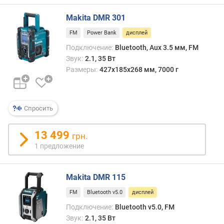
о
Makita DMR 301
д
н
FM
Power Bank
дисплей
а
Подключение:
Bluetooth, Aux 3.5 мм, FM
я
Звук:
2.1, 35 Вт
м
Размеры:
427x185x268 мм, 7000 г
о
щ
н
о
Спросить
с
т
13 499
ь
грн.
(
1 предложение
В
т
Makita DMR 115
)
FM
Bluetooth v5.0
дисплей
с
Подключение:
Bluetooth v5.0, FM
и
н
Звук:
2.1, 35 Вт