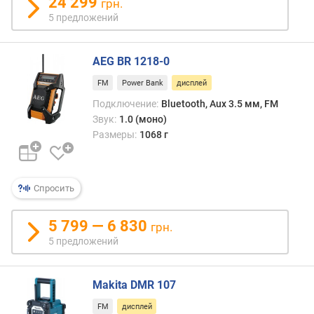
24 299
грн.
т
5 предложений
о
н
о
AEG BR 1218-0
м
н
FM
Power Bank
дисплей
о
Подключение:
Bluetooth, Aux 3.5 мм, FM
й
Звук:
1.0 (моно)
р
Размеры:
1068 г
а
б
о
т
Спросить
ы
(
5 799 — 6 830
ч
грн.
)
5 предложений
U
S
Makita DMR 107
B
FM
дисплей
-