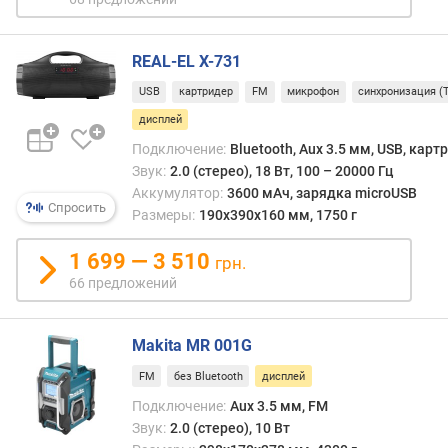
д
е
р
REAL-EL X-731
ж
к
USB
картридер
FM
микрофон
синхронизация (
а
дисплей
a
p
Подключение:
Bluetooth, Aux 3.5 мм, USB, карт
t
Звук:
2.0 (стерео), 18 Вт, 100 – 20000 Гц
X
Аккумулятор:
3600 мАч, зарядка microUSB
Спросить
Размеры:
190x390x160 мм, 1750 г
е
м
1 699 — 3 510
грн.
к
66 предложений
о
с
т
Makita MR 001G
ь
FM
без Bluetooth
дисплей
а
к
Подключение:
Aux 3.5 мм, FM
к
Звук:
2.0 (стерео), 10 Вт
у