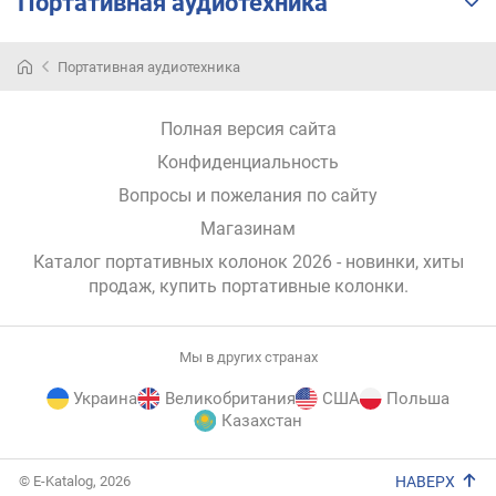
Портативная аудиотехника
о
р
п
Портативная аудиотехника
у
с
Полная версия сайта
а
Конфиденциальность
в
Вопросы и пожелания по сайту
е
с
Магазинам
(
Каталог портативных колонок 2026 - новинки, хиты
г
продаж,
купить портативные колонки
.
)
Мы в других странах
Украина
Великобритания
США
Польша
Казахстан
E-
© E-Katalog, 2026
НАВЕРХ
Katalog