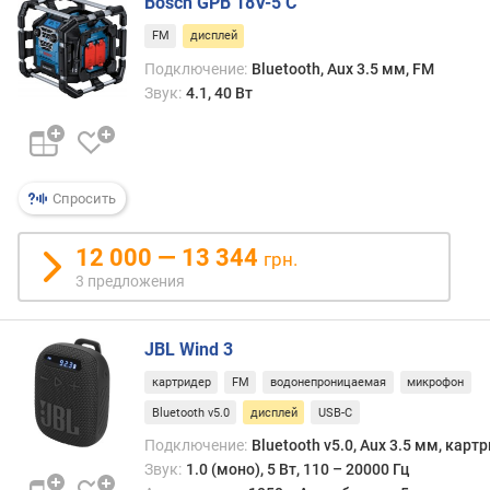
о
Bosch GPB 18V-5 C
и
г
FM
дисплей
инфо
и
чем
м
Подключение:
Bluetooth, Aux 3.5 мм, FM
прос
Звук:
4.1, 40 Вт
ламп
о
инди
т
Такж
д
отмет
о
Спросить
что
р
данн
о
особ
г
12 000 — 13 344
грн.
харак
и
3 предложения
в
х
осно
к
для
д
JBL Wind 3
коло
е
с
картридер
FM
водонепроницаемая
микрофон
ш
разл
е
Bluetooth v5.0
дисплей
USB-C
допо
в
Подключение:
Bluetooth v5.0, Aux 3.5 мм, карт
функ
ы
Звук:
1.0 (моно), 5 Вт, 110 – 20000 Гц
(т.к.
м