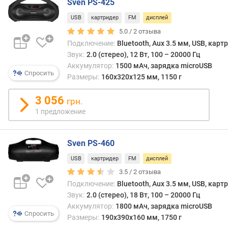
Sven PS-425
о
л
USB
картридер
FM
дисплей
-
5.0 /
2
отзыва
в
Подключение:
Bluetooth, Aux 3.5 мм, USB, карт
о
Звук:
2.0 (стерео), 12 Вт, 100 – 20000 Гц
к
Аккумулятор:
1500 мАч, зарядка microUSB
а
Спросить
Размеры:
160x320x125 мм, 1150 г
н
а
3 056
л
грн.
о
1 предложение
в
к
Sven PS-460
о
USB
картридер
FM
дисплей
л
3.5 /
2
отзыва
-
Подключение:
Bluetooth, Aux 3.5 мм, USB, карт
в
Звук:
2.0 (стерео), 18 Вт, 100 – 20000 Гц
о
п
Аккумулятор:
1800 мАч, зарядка microUSB
Спросить
о
Размеры:
190x390x160 мм, 1750 г