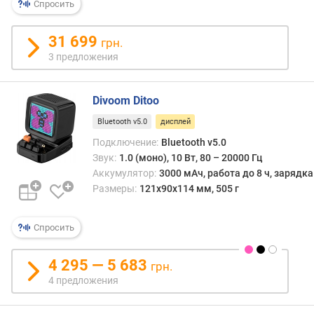
Спросить
в
о
д
31 699
грн.
н
3 предложения
а
я
з
Divoom Ditoo
а
Bluetooth v5.0
дисплей
р
я
Подключение:
Bluetooth v5.0
д
Звук:
1.0 (моно), 10 Вт, 80 – 20000 Гц
к
Аккумулятор:
3000 мАч, работа до 8 ч, зарядк
а
Размеры:
121x90x114 мм, 505 г
г
а
Спросить
д
ж
е
4 295 — 5 683
грн.
т
4 предложения
о
в