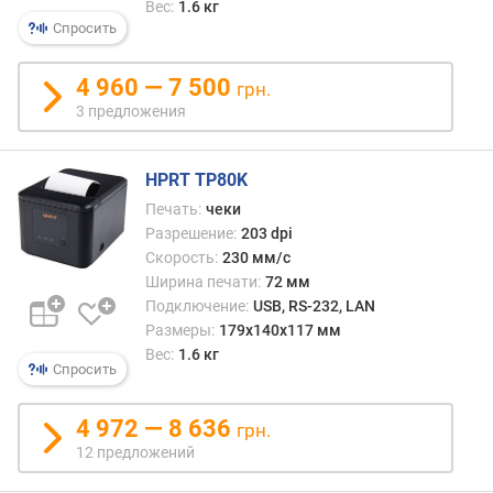
Вес:
1.6 кг
я
Спросить
р
н
о
4 960 — 7 500
грн.
с
3 предложения
т
и
HPRT TP80K
о
Печать:
чеки
т
Разрешение:
203 dpi
д
Скорость:
230 мм/с
е
Ширина печати:
72 мм
ш
Подключение:
USB, RS-232, LAN
е
Размеры:
179x140x117 мм
в
ы
Вес:
1.6 кг
Спросить
х
к
д
4 972 — 8 636
грн.
о
12 предложений
р