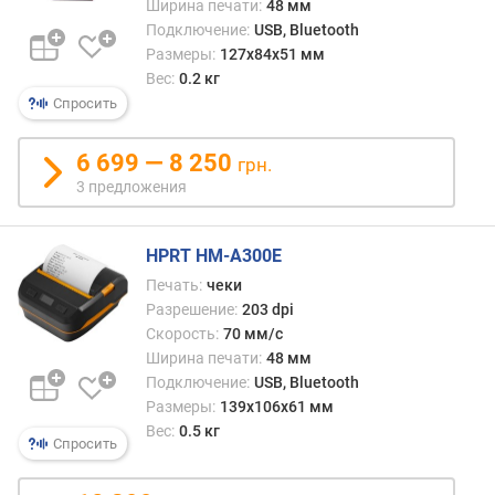
о
Ширина печати:
48 мм
л
Подключение:
USB, Bluetooth
и
Размеры:
127x84x51 мм
ч
Вес:
0.2 кг
е
Спросить
с
т
6 699 — 8 250
в
грн.
о
3 предложения
с
и
HPRT HM-A300E
м
в
Печать:
чеки
о
Разрешение:
203 dpi
л
Скорость:
70 мм/с
о
Ширина печати:
48 мм
в
Подключение:
USB, Bluetooth
в
Размеры:
139x106x61 мм
р
Вес:
0.5 кг
я
Спросить
д
у