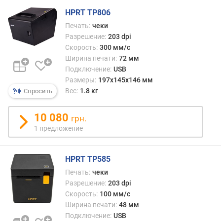
о
г
HPRT TP806
и
Печать:
чеки
м
Разрешение:
203 dpi
Скорость:
300 мм/с
о
Ширина печати:
72 мм
т
Подключение:
USB
д
Размеры:
197x145x146 мм
о
Вес:
1.8 кг
Спросить
р
о
г
10 080
грн.
и
1 предложение
х
к
д
HPRT TP585
е
Печать:
чеки
ш
Разрешение:
203 dpi
е
Скорость:
100 мм/с
в
Ширина печати:
48 мм
ы
Подключение:
USB
м