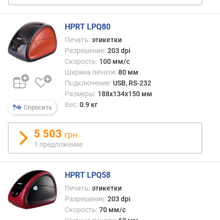
в
л
е
HPRT LPQ80
н
Печать:
этикетки
и
Разрешение:
203 dpi
я
Скорость:
100 мм/с
Ширина печати:
80 мм
п
Подключение:
USB, RS-232
о
Размеры:
188x134x150 мм
к
о
Вес:
0.9 кг
Спросить
л
и
5 503
грн.
ч
1 предложение
е
с
т
HPRT LPQ58
в
у
Печать:
этикетки
п
Разрешение:
203 dpi
р
Скорость:
70 мм/с
е