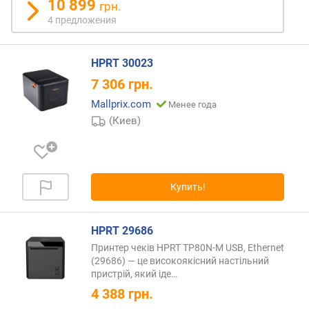
10 899
грн.
4 предложения
с
к
о
HPRT 30023
р
о
7 306
грн.
с
Mallprix.com
Менее года
т
(Киев)
ь
п
е
ч
а
Купить!
т
и
(
HPRT 29686
м
Принтер чеків HPRT TP80N-M USB, Ethernet
м
(29686) — це високоякісний настільний
/
пристрій, який
іде…
с
4 388
грн.
)