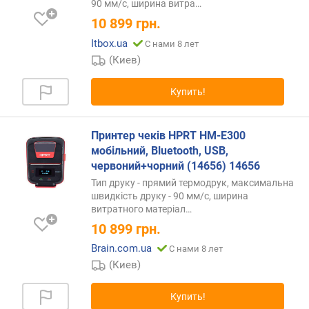
у
90 мм/с, ширина
витра…
л
10 899
грн.
о
Itbox.ua
С нами 8 лет
н
а
(Киев)
(
м
Купить!
м
)
Принтер чеків HPRT HM-E300
в
мобільний, Bluetooth, USB,
е
червоний+чорний (14656) 14656
с
Тип друку - прямий термодрук, максимальна
(
швидкість друку - 90 мм/с, ширина
к
витратного
матеріал…
г
10 899
грн.
)
Brain.com.ua
С нами 8 лет
(Киев)
Купить!