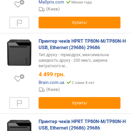
Mallprix.com
Менее года
ш
(Киев)
и
р
Купить!
и
н
а
Принтер чеків HPRT TP80N-M/TP80N-H
п
USB, Ethernet (29686) 29686
е
Тип друку - термодрук, максимальна
ч
швидкість друку - 200 мм/с, ширина
а
витратного
м…
т
4 499
грн.
и
(
Brain.com.ua
С нами 8 лет
м
(Киев)
м
)
Купить!
д
л
Принтер чеків HPRT TP80N-M/TP80N-H
и
USB, Ethernet (29686) 29686
н