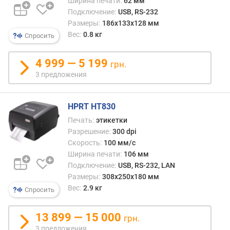
Ширина печати:
62 мм
д
Подключение:
USB, RS-232
л
Размеры:
186x133x128 мм
о
Вес:
0.8 кг
Спросить
ж
е
4 999 — 5 199
н
грн.
и
3 предложения
й
HPRT HT830
т
Печать:
этикетки
и
Разрешение:
300 dpi
п
Скорость:
100 мм/с
Ширина печати:
106 мм
м
Подключение:
USB, RS-232, LAN
а
Размеры:
308х250х180 мм
к
Вес:
2.9 кг
Спросить
с
.
р
13 899 — 15 000
грн.
а
3 предложения