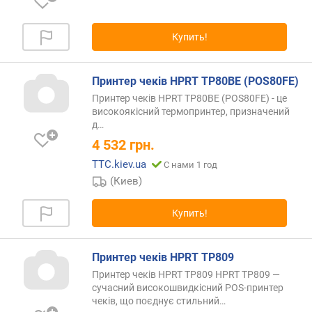
Купить!
Принтер чеків HPRT TP80BE (POS80FE)
Принтер чеків HPRT TP80BE (POS80FE) - це
високоякісний термопринтер, призначений
д…
4 532
грн.
TTC.kiev.ua
С нами 1 год
(Киев)
Купить!
Принтер чеків HPRT TP809
Принтер чеків HPRT TP809 HPRT TP809 —
сучасний високошвидкісний POS-принтер
чеків, що поєднує
стильний…