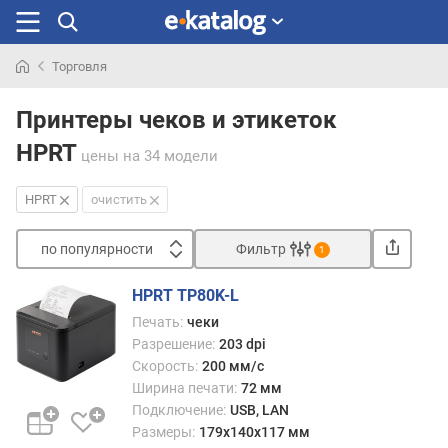
Торговля
Искали
раньше
Принтеры чеков и этикеток
HPRT
цены
на 34 модели
HPRT
очистить
по популярности
Фильтр
1
Сортировать
HPRT TP80K-L
п
Печать:
чеки
о
Разрешение:
203 dpi
п
Скорость:
200 мм/с
о
Ширина печати:
72 мм
п
Подключение:
USB, LAN
у
Размеры:
179x140x117 мм
л