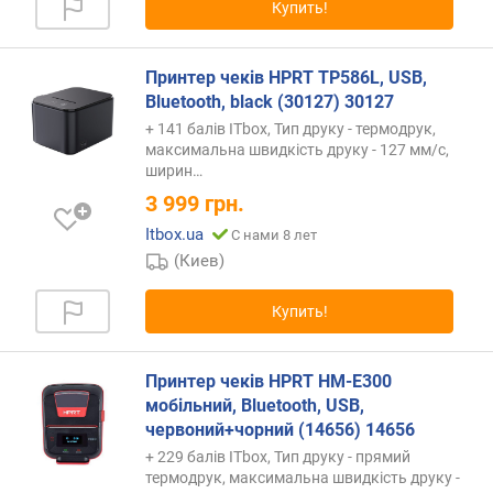
Купить!
а
г
и
Принтер чеків HPRT TP586L, USB,
(
Bluetooth, black (30127) 30127
м
м
+ 141 балів ITbox, Тип друку - термодрук,
)
максимальна швидкість друку - 127 мм/с,
ширин…
м
3 999
грн.
а
Itbox.ua
С нами 8 лет
к
(Киев)
с
.
д
Купить!
и
а
м
Принтер чеків HPRT HM-E300
е
мобільний, Bluetooth, USB,
т
червоний+чорний (14656) 14656
р
+ 229 балів ITbox, Тип друку - прямий
р
термодрук, максимальна швидкість друку -