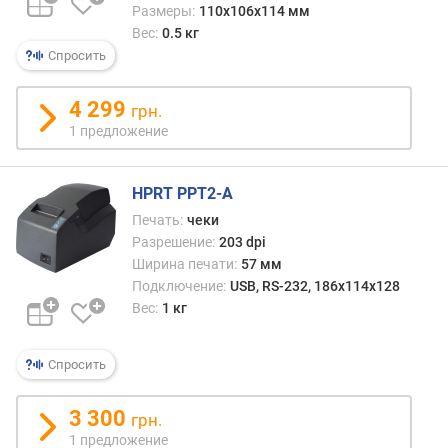
Размеры:
110x106x114 мм
п
Вес:
0.5 кг
о
Спросить
о
т
4 299
грн.
з
1 предложение
ы
в
а
HPRT PPT2-A
м
Печать:
чеки
п
Разрешение:
203 dpi
о
Ширина печати:
57 мм
д
Подключение:
USB, RS-232, 186x114x128
а
Вес:
1 кг
т
е
Спросить
д
о
б
3 300
грн.
а
1 предложение