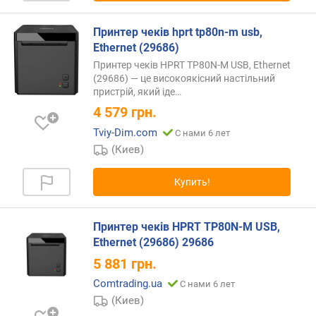
Принтер чеків hprt tp80n-m usb,
Ethernet (29686)
Принтер чеків HPRT TP80N-M USB, Ethernet
(29686) — це високоякісний настільний
пристрій, який
іде…
4 579
грн.
Tviy-Dim.com
С нами 6 лет
(Киев)
Купить!
Принтер чеків HPRT TP80N-M USB,
Ethernet (29686) 29686
5 881
грн.
Comtrading.ua
С нами 6 лет
(Киев)