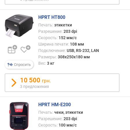
з
р
е
HPRT HT800
ш
Печать:
этикетки
е
Разрешение:
203 dpi
н
Скорость:
152 мм/с
и
Ширина печати:
108 мм
е
Подключение:
USB, RS-232, LAN
п
е
Размеры:
308x250x180 мм
ч
Вес:
3 кг
Спросить
а
т
10 500
грн.
и
3 предложения
(
d
p
HPRT HM-E200
i
)
Печать:
чеки, этикетки
Разрешение:
203 dpi
к
Скорость:
100 мм/с