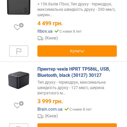
+ 156 балів ITbox, Тип друку - термодрук,
а
максимальна швидкість друку - 200 мм/с,
п
ширин…
е
4 499
грн.
ч
а
Itbox.ua
С нами 8 лет
т
(Киев)
и
(
Купить!
м
м
)
Принтер чеків HPRT TP586L, USB,
Bluetooth, black (30127) 30127
ш
и
Тип друку - термодрук, максимальна
швидкість друку - 127 мм/с, ширина
р
витратного
м…
и
н
3 999
грн.
а
Brain.com.ua
С нами 8 лет
б
(Киев)
у
м