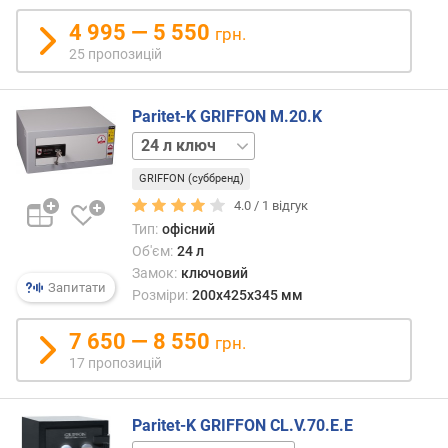
р
о
4 995 — 5 550
грн.
п
25 пропозицій
о
з
и
Paritet-K GRIFFON M.20.K
ц
17 л
і
ключ
й
GRIFFON (суббренд)
17 л
код
4.0 /
1
відгук
24 л
Тип:
офісний
в
код
Об'єм:
24 л
н
35 л
Замок:
ключовий
у
палець
Запитати
Розміри:
200x425x345 мм
т
36 л
р
ключ
7 650 — 8 550
і
грн.
36 л
ш
17 пропозицій
код
н
60 л
і
ключ
й
Paritet-K GRIFFON CL.V.70.E.E
60 л
о