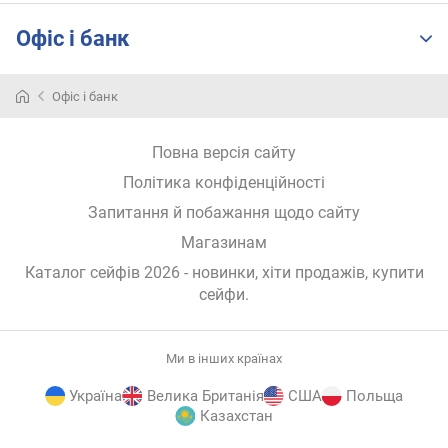
Офіс і банк
Офіс і банк
Напевно,
кожен
з
Повна версія сайту
нас
має
Політика конфіденційності
секрети
Запитання й побажання щодо сайту
та
Магазинам
цінності,
які
Каталог сейфів 2026 - новинки, хіти продажів,
купити
бажано
сейфи
.
зберігати
поза
доступом
Ми в інших країнах
сторонніх
людей.
Україна
Велика Британія
США
Польща
У
Казахстан
когось