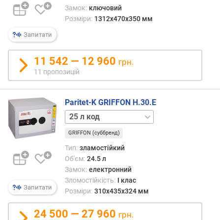
д
Замок:
ключовий
о
Розміри:
1312х470х350 мм
з
Запитати
л
о
м
11 542 — 12 960
грн.
у
11 пропозицій
к
л
Paritet-K GRIFFON H.30.E
а
12 л
с
ключ
в
GRIFFON (суббренд)
12 л
о
код
Тип:
зламостійкий
г
12 л
н
Об'єм:
24.5 л
механіка
е
Замок:
електронний
13 л
с
Зломостійкість:
I клас
ключ
Запитати
т
Розміри:
310x435x324 мм
13 л
і
код
й
24 500 — 27 960
грн.
13 л