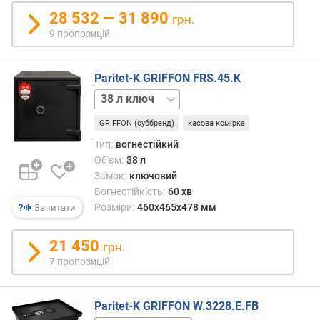
код
16 л
.
28 532 — 31 890
грн.
код
)
9 пропозицій
16 л
механіка
г
27 л
а
Paritet-K GRIFFON FRS.45.K
ключ
ч
38 л
механіка
к
код
27 л
и
GRIFFON (суббренд)
касова комірка
код
(
27 л
Тип:
вогнестійкий
ш
механіка
Об'єм:
38 л
т
.
Замок:
ключовий
)
Вогнестійкість:
60 хв
Розміри:
460x465x478 мм
Запитати
м
а
21 450
грн.
к
7 пропозицій
с
.
с
Paritet-K GRIFFON W.3228.E.FB
т