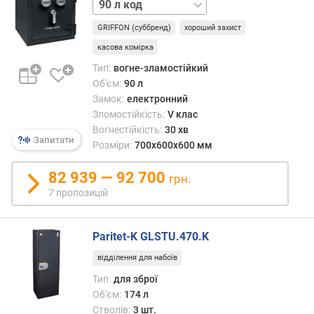
90 л
код
б
ключ
71 л
'
GRIFFON (суббренд)
хороший захист
код
ключ
є
141 л
касова комірка
71 л
м
ключ
код
Тип:
вогне-зламостійкий
(
код
76 л
Об'єм:
90 л
л
141 л
палець
Замок:
електронний
)
ключ
Зломостійкість:
V клас
код
к
Вогнестійкість:
30 хв
141 л
Запитати
л
Розміри:
700x600x600 мм
код
а
ключ
с
82 939 — 92 700
код
грн.
с
палець
7 пропозицій
т
ключ
і
код
й
Paritet-K GLSTU.470.K
палець
к
відділення для набоїв
о
с
Тип:
для зброї
т
Об'єм:
174 л
і
Стволів:
3 шт.