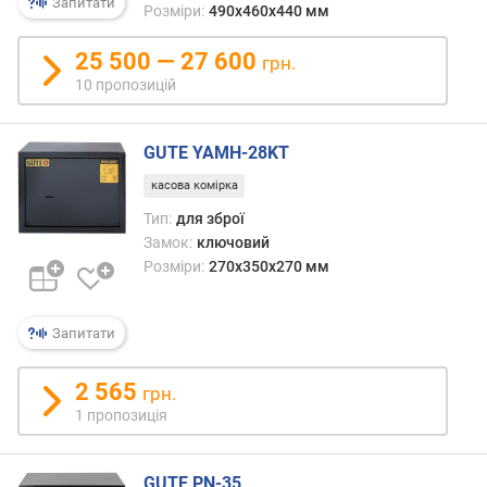
х
44 л
Запитати
Розміри:
490x460x440 мм
механіка
з
76 л
25 500 — 27 600
грн.
а
ключ
10 пропозицій
в
76 л
і
ключ
д
2 шт.
GUTE YAMH-28KT
г
76 л
у
ключ
касова комірка
к
код
Тип:
для зброї
а
76 л
Замок:
ключовий
м
ключ
Розміри:
270x350x270 мм
и
механіка
76 л
з
код
Запитати
а
76 л
д
механіка
а
2 565
87 л
грн.
т
ключ
1 пропозиція
о
87 л
ю
ключ
д
код
GUTE PN-35