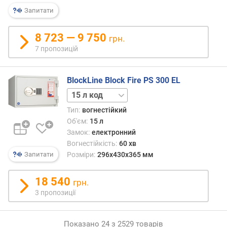
ц
Запитати
і
(
8 723 — 9 750
грн.
м
7 пропозицій
м
)
BlockLine Block Fire PS 300 EL
в
21 л
и
код
с
Тип:
вогнестійкий
29 л
о
Об'єм:
15 л
код
т
Замок:
електронний
а
Вогнестійкість:
60 хв
(
Запитати
Розміри:
296х430х365 мм
м
м
18 540
)
грн.
3 пропозиції
ш
и
р
Показано 24 з 2529 товарів