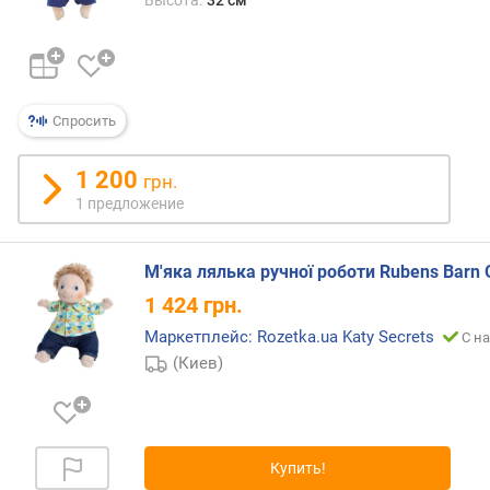
Высота:
32 см
Спросить
1 200
грн.
1 предложение
М'яка лялька ручної роботи Rubens Barn O
1 424
грн.
Маркетплейс: Rozetka.ua Katy Secrets
С на
(Киев)
Купить!