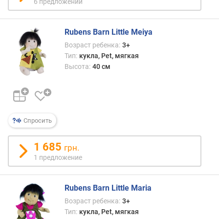
6 предложений
е
н
и
Rubens Barn Little Meiya
я
Возраст ребенка:
3+
Тип:
кукла, Pet, мягкая
п
Высота:
40 см
о
к
о
л
и
ч
Спросить
е
с
1 685
грн.
т
1 предложение
в
у
п
Rubens Barn Little Maria
р
е
Возраст ребенка:
3+
д
Тип:
кукла, Pet, мягкая