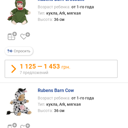
в
Возраст ребенка:
от 1-го года
н
Тип:
кукла, Ark, мягкая
а
Высота:
36 см
б
о
р
е
(
ш
Спросить
т
)
1 125 — 1 453
грн.
7 предложений
Rubens Barn Cow
Возраст ребенка:
от 1-го года
Тип:
кукла, Ark, мягкая
Высота:
36 см