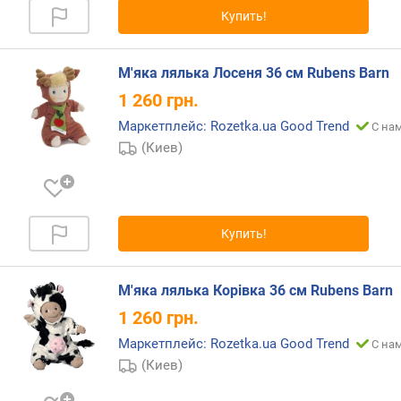
Купить!
М'яка лялька Лосеня 36 см Rubens Barn
1 260
грн.
Маркетплейс: Rozetka.ua Good Trend
С нам
(Киев)
Купить!
М'яка лялька Корівка 36 см Rubens Barn
1 260
грн.
Маркетплейс: Rozetka.ua Good Trend
С нам
(Киев)