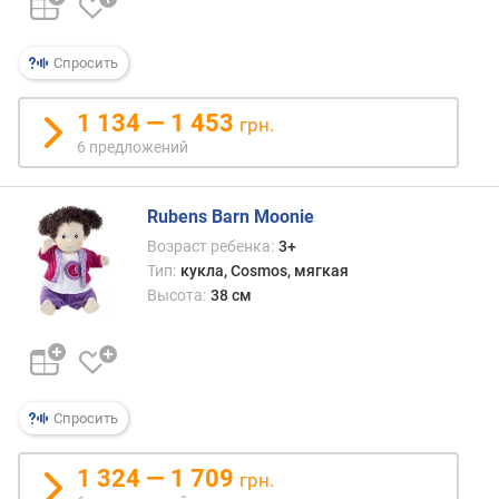
п
о
о
Спросить
т
з
ы
1 134 — 1 453
грн.
в
6 предложений
а
м
Rubens Barn Moonie
п
Возраст ребенка:
3+
о
Тип:
кукла, Cosmos, мягкая
д
Высота:
38 см
а
т
е
д
о
Спросить
б
а
в
1 324 — 1 709
грн.
л