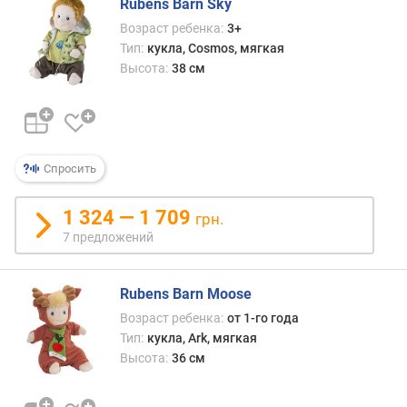
Rubens Barn Sky
и
м
Возраст ребенка:
3+
Тип:
кукла, Cosmos, мягкая
о
Высота:
38 см
т
д
о
р
о
Спросить
г
и
1 324 — 1 709
х
грн.
к
7 предложений
д
е
ш
Rubens Barn Moose
е
Возраст ребенка:
от 1-го года
в
Тип:
кукла, Ark, мягкая
ы
Высота:
36 см
м