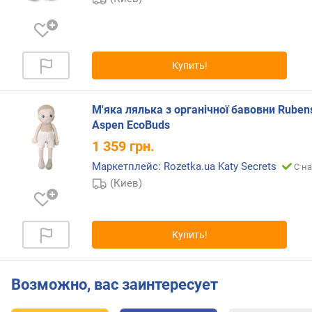
Купить!
М'яка лялька з органічної бавовни Ruben
Aspen EcoBuds
1 359
грн.
Маркетплейс: Rozetka.ua Katy Secrets
С на
(Киев)
Купить!
Возможно, вас заинтересует