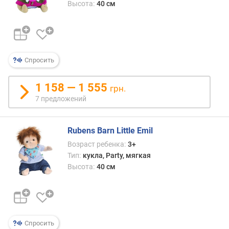
л
Высота:
40 см
о
ж
е
н
и
Спросить
й
1 158 — 1 555
грн.
в
7 предложений
о
з
Rubens Barn Little Emil
р
а
Возраст ребенка:
3+
с
Тип:
кукла, Party, мягкая
т
Высота:
40 см
в
ы
с
о
Спросить
т