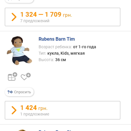
н
о
1 324 — 1 709
грн.
с
7 предложений
т
и
Rubens Barn Tim
о
Возраст ребенка:
от 1-го года
т
Тип:
кукла, Kids, мягкая
д
е
Высота:
36 см
ш
е
в
ы
х
Спросить
к
д
1 424
грн.
о
1 предложение
р
о
г