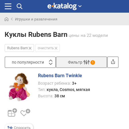
Игрушки и развлечения
Искали
раньше
Куклы Rubens Barn
цены
на 22 модели
Rubens Barn
очистить
по популярности
Фильтр
1
Сортировать
Rubens Barn Twinkle
п
Возраст ребенка:
3+
о
Тип:
кукла, Cosmos, мягкая
п
Высота:
38 см
о
п
у
л
я
р
Спросить