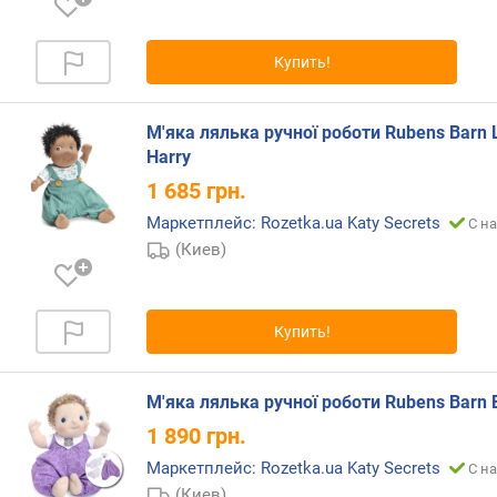
Купить!
М'яка лялька ручної роботи Rubens Barn L
Harry
1 685
грн.
Маркетплейс: Rozetka.ua Katy Secrets
С на
(Киев)
Купить!
М'яка лялька ручної роботи Rubens Barn
1 890
грн.
Маркетплейс: Rozetka.ua Katy Secrets
С на
(Киев)