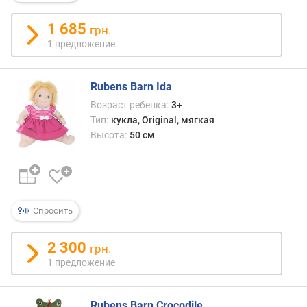
а
к
1 685
грн.
у
1 предложение
к
л
ы
Rubens Barn Ida
(
Возраст ребенка:
3+
с
Тип:
кукла, Original, мягкая
м
Высота:
50 см
)
к
о
л
Спросить
и
ч
е
2 300
грн.
с
1 предложение
т
в
о
Rubens Barn Crocodile