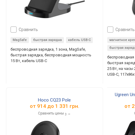
сравнить
сравнить
MagSafe
быстрая зарядка
кабель USB-C
магнитное кре
быстрая заряд
беспроводная зарядка, 1 зона, MagSafe,
быстрая зарядка, беспроводная мощность
беспроводная з
15 Вт, кабель USB-C
быстрая заря
25 Вт, на часы 
USB-C, 117x86
Ugreen Un
Hoco CQ23 Pole
от
914
до
1 331
грн.
от
2
Сравнить цены
→
3