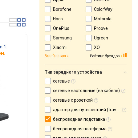
Borofone
ColorWay
Hoco
Motorola
OnePlus
Proove
Samsung
Ugreen
n 1
Xiaomi
XO
н.
Все бренды
Рейтинг брендов
Тип зарядного устройства
сетевые
сетевые настольные (на кабеле)
сетевые с розеткой
адаптер для путешествий (travel adapter)
беспроводная подставка
беспроводная платформа