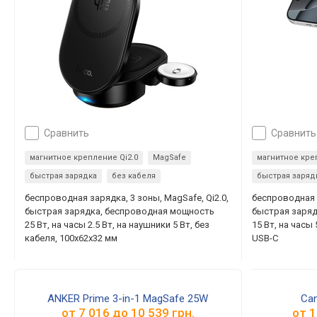
сравнить
сравнить
магнитное крепление Qi2.0
MagSafe
магнитное кре
быстрая зарядка
без кабеля
быстрая заряд
беспроводная зарядка, 3 зоны, MagSafe, Qi2.0,
беспроводная з
быстрая зарядка, беспроводная мощность
быстрая заря
25 Вт, на часы 2.5 Вт, на наушники 5 Вт, без
15 Вт, на часы 
кабеля, 100x62x32 мм
USB-C
ANKER Prime 3-in-1 MagSafe 25W
Ca
от
7 016
до
10 539
грн.
от
1