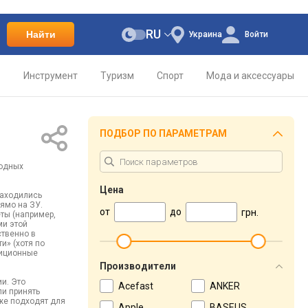
RU
Найти
Украина
Войти
о
Инструмент
Туризм
Спорт
Мода и аксессуары
ПОДБОР ПО ПАРАМЕТРАМ
водных
Цена
находились
рямо на ЗУ.
от
до
грн.
ты (например,
ми этой
ственно в
и» (хотя по
диционные
Производители
и. Это
Acefast
ANKER
ли принять
уже подходят для
Apple
BASEUS