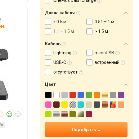
OnePlus Dash Charge
Длина кабеля
B
≤ 0.5 м
0.51 – 1 м
н.
1.1 – 1.5 м
> 1.5 м
Кабель
Lightning
microUSB
USB-C
встроенный
отсутствует
Цвет
0
1
0
fe