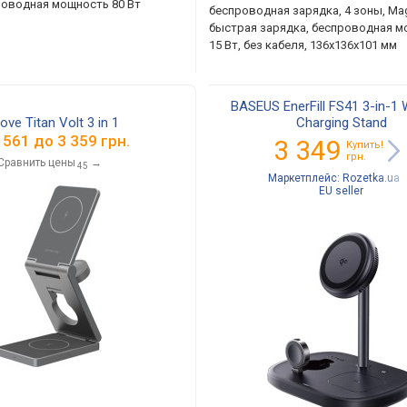
роводная мощность 80 Вт
беспроводная зарядка, 4 зоны, MagS
быстрая зарядка, беспроводная 
15 Вт, без кабеля, 136x136x101 мм
BASEUS EnerFill FS41 3-in-1 
ove Titan Volt 3 in 1
Charging Stand
 561
до
3 359
грн.
3 349
Купить!
грн.
Сравнить цены
→
45
Маркетплейс:
Rozetka.ua
EU seller