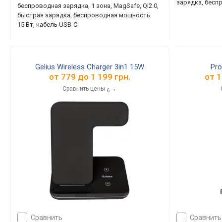
зарядка, бесп
беспроводная зарядка, 1 зона, MagSafe, Qi2.0,
быстрая зарядка, беспроводная мощность
15 Вт, кабель USB-C
Gelius Wireless Charger 3in1 15W
Pro
от
779
до
1 199
грн.
от
1
Сравнить цены
→
6
сравнить
сравнить