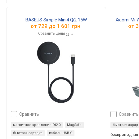
BASEUS Simple Mini4 Qi2 15W
Xiaomi Mi 
от
729
до
1 601
грн.
от
3
Сравнить цены
→
28
сравнить
сравнить
магнитное крепление Qi2.0
MagSafe
быстрая заряд
быстрая зарядка
кабель USB-C
беспроводная 