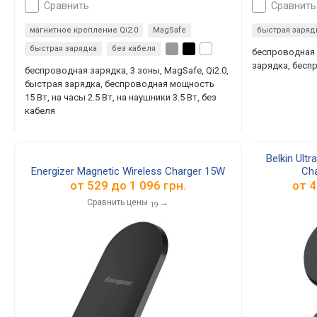
сравнить
сравнить
магнитное крепление Qi2.0
MagSafe
быстрая заряд
быстрая зарядка
без кабеля
беспроводная 
зарядка, бесп
беспроводная зарядка, 3 зоны, MagSafe, Qi2.0,
быстрая зарядка, беспроводная мощность
15 Вт, на часы 2.5 Вт, на наушники 3.5 Вт, без
кабеля
Belkin Ult
Energizer Magnetic Wireless Charger 15W
Cha
от
529
до
1 096
грн.
от
4
Сравнить цены
→
19