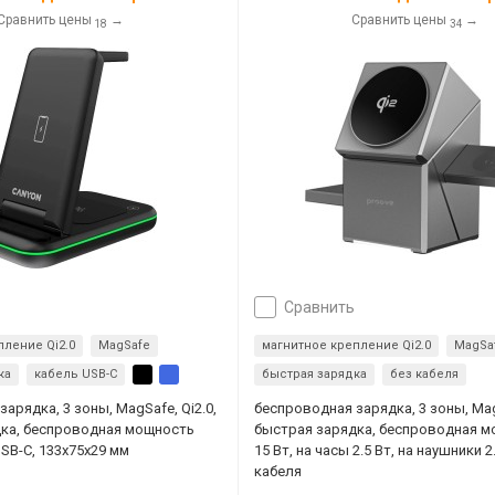
Сравнить цены
→
Сравнить цены
→
18
34
сравнить
пление Qi2.0
MagSafe
магнитное крепление Qi2.0
MagSa
ка
кабель USB-C
быстрая зарядка
без кабеля
арядка, 3 зоны, MagSafe, Qi2.0,
беспроводная зарядка, 3 зоны, MagS
дка, беспроводная мощность
быстрая зарядка, беспроводная 
USB-C, 133x75x29 мм
15 Вт, на часы 2.5 Вт, на наушники 2.
кабеля