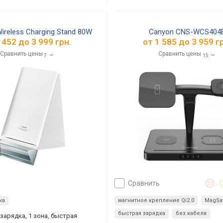
Wireless Charging Stand 80W
Canyon CNS-WCS404
 452
до
3 999
грн.
от
1 585
до
3 959
гр
Сравнить цены
→
Сравнить цены
→
7
15
сравнить
0
ка
магнитное крепление Qi2.0
MagSa
быстрая зарядка
без кабеля
зарядка, 1 зона, быстрая