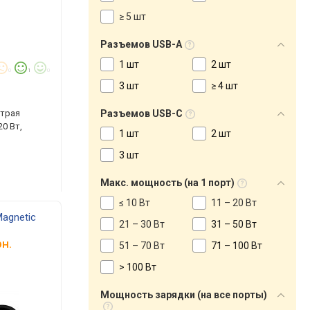
≥ 5 шт
Разъемов USB-A
1 шт
2 шт
0
1
0
3 шт
≥ 4 шт
страя
Разъемов USB-C
0 Вт,
1 шт
2 шт
3 шт
Макс. мощность (на 1 порт)
≤ 10 Вт
11 – 20 Вт
Magnetic
21 – 30 Вт
31 – 50 Вт
н.
51 – 70 Вт
71 – 100 Вт
> 100 Вт
Мощность зарядки (на все порты)