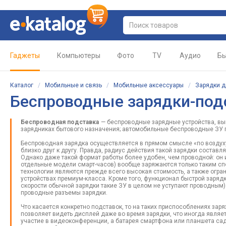
Гаджеты
Компьютеры
Фото
TV
Аудио
Бы
Каталог
/
Мобильные и связь
/
Мобильные аксессуары
/
Зарядки д
Беспроводные зарядки-под
Беспроводная подставка
— беспроводные зарядные устройства, вы
зарядниках бытового назначения; автомобильные беспроводные ЗУ п
Беспроводная зарядка осуществляется в прямом смысле «по воздуху
близко друг к другу. Правда, радиус действия такой зарядки составл
Однако даже такой формат работы более удобен, чем проводной: он 
отдельные модели смарт-часов) вообще заряжаются только таким спо
технологии являются прежде всего высокая стоимость, а также огр
устройствах премиум-класса. Кроме того, функционал быстрой зарядк
скорости обычной зарядки такие ЗУ в целом не уступают проводным)
проводные разъемы зарядки.
Что касается конкретно подставок, то на таких приспособлениях за
позволяет видеть дисплей даже во время зарядки, что иногда являе
участие в видеоконференции, а батарея смартфона или планшета сад