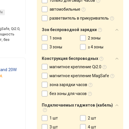
только для смарт часов
автомобильные
fe
разветвитель в прикуриватель
afe, Qi2.0,
Зон беспроводной зарядки
мощность
1 зона
2 зоны
т, без
3 зоны
≥ 4 зоны
Конструкция беспроводных
магнитное крепление Qi2.0
Stand 20W
н.
магнитное крепление MagSafe
зона зарядки часов
без зоны для часов
Подключаемых гаджетов (кабель)
1 шт
2 шт
3 шт
4 шт