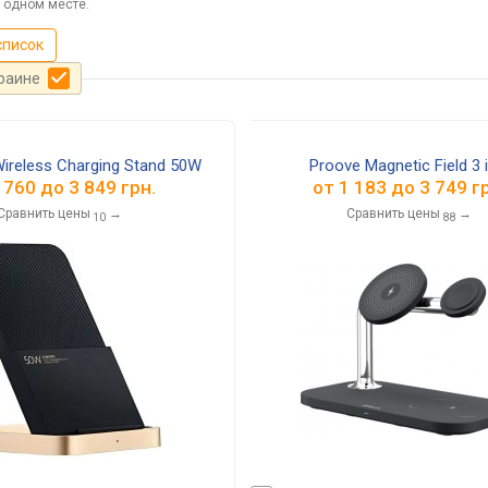
 одном месте.
список
краине
Wireless Charging Stand 50W
Proove Magnetic Field 3 i
 760
до
3 849
грн.
от
1 183
до
3 749
гр
Сравнить цены
→
Сравнить цены
→
10
88