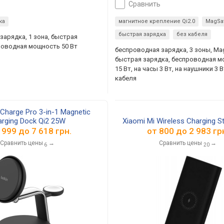
сравнить
ка
магнитное крепление Qi2.0
MagSa
быстрая зарядка
без кабеля
зарядка, 1 зона, быстрая
роводная мощность 50 Вт
беспроводная зарядка, 3 зоны, MagS
быстрая зарядка, беспроводная 
15 Вт, на часы 3 Вт, на наушники 3 В
кабеля
raCharge Pro 3-in-1 Magnetic
rging Dock Qi2 25W
Xiaomi Mi Wireless Charging 
 999
до
7 618
грн.
от
800
до
2 983
гр
Сравнить цены
→
Сравнить цены
→
6
20