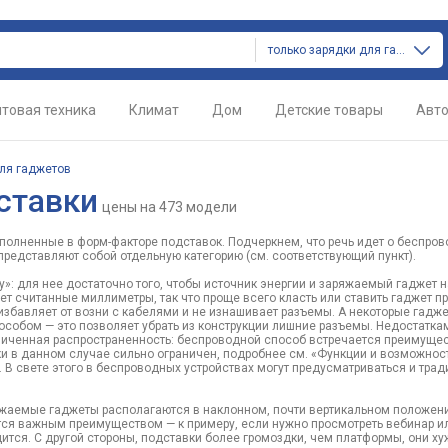
только зарядки для гаджетов
товая техника
Климат
Дом
Детские товары
Авт
ля гаджетов
ставки
цены
на 473 модели
полненные в форм-факторе подставок. Подчеркнем, что речь идет о беспро
редставляют собой отдельную категорию (см. соответствующий пункт).
»: для нее достаточно того, чтобы источник энергии и заряжаемый гаджет 
яет считанные миллиметры, так что проще всего класть или ставить гаджет п
избавляет от возни с кабелями и не изнашивает разъемы. А некоторые гадже
собом — это позволяет убрать из конструкции лишние разъемы. Недостатка
аниченная распространенность: беспроводной способ встречается преимуще
и в данном случае сильно ограничен, подробнее см. «Функции и возможност
. В свете этого в беспроводных устройствах могут предусматриваться и тра
ряжаемые гаджеты располагаются в наклонном, почти вертикальном положени
тся важным преимуществом — к примеру, если нужно просмотреть вебинар и
ится. С другой стороны, подставки более громоздки, чем платформы, они х