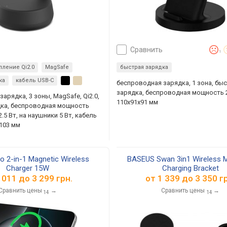
сравнить
1
пление Qi2.0
MagSafe
быстрая зарядка
ка
кабель USB-C
беспроводная зарядка, 1 зона, бы
зарядка, беспроводная мощность 2
арядка, 3 зоны, MagSafe, Qi2.0,
110x91x91 мм
дка, беспроводная мощность
2.5 Вт, на наушники 5 Вт, кабель
x103 мм
o 2-in-1 Magnetic Wireless
BASEUS Swan 3in1 Wireless 
Charger 15W
Charging Bracket
 011
до
3 299
грн.
от
1 339
до
3 350
гр
Сравнить цены
→
Сравнить цены
→
14
14