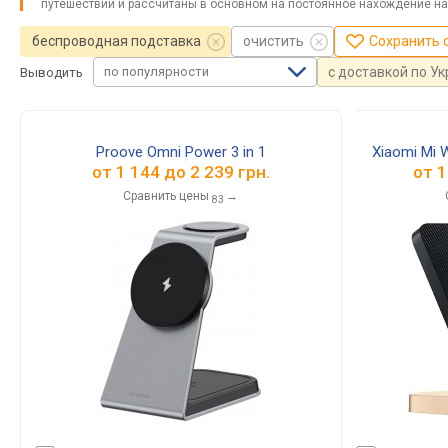
путешествий и рассчитаны в основном на постоянное нахождение на
беспроводная подставка
очистить
Сохранить 
по популярности
с доставкой по У
Выводить
Proove Omni Power 3 in 1
Xiaomi Mi 
от
1 144
до
2 239
грн.
от
1
Сравнить цены
→
83