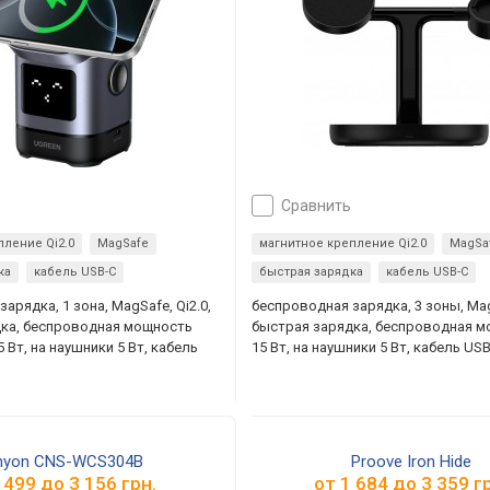
сравнить
пление Qi2.0
MagSafe
магнитное крепление Qi2.0
MagSa
ка
кабель USB-C
быстрая зарядка
кабель USB-C
арядка, 1 зона, MagSafe, Qi2.0,
беспроводная зарядка, 3 зоны, MagS
дка, беспроводная мощность
быстрая зарядка, беспроводная 
5 Вт, на наушники 5 Вт, кабель
15 Вт, на наушники 5 Вт, кабель US
nyon CNS-WCS304B
Proove Iron Hide
 499
до
3 156
грн.
от
1 684
до
3 359
гр