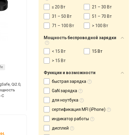
≤ 20 Вт
21 – 30 Вт
31 – 50 Вт
51 – 70 Вт
71 – 100 Вт
> 100 Вт
Мощность беспроводной зарядки
< 15 Вт
15 Вт
> 15 Вт
fe
Функции и возможности
быстрая зарядка
afe, Qi2.0,
мощность
GaN зарядка
B-C
для ноутбука
сертификация MFI (iPhone)
индикатор работы
дисплей
н.