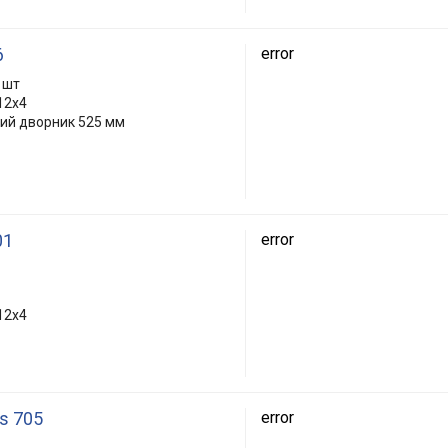
6
error
 шт
12x4
кий дворник 525 мм
01
error
12x4
ks 705
error