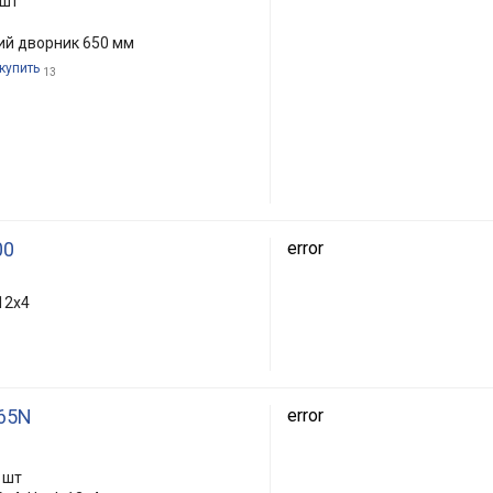
 шт
ий дворник 650 мм
 купить
13
00
error
12x4
R65N
error
 шт