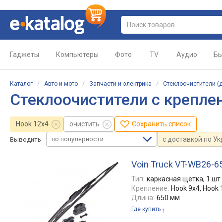
Гаджеты
Компьютеры
Фото
TV
Аудио
Бы
Каталог
/
Авто и мото
/
Запчасти и электрика
/
Стеклоочистители (
Стеклоочистители с крепле
Hook 12x4
очистить
Сохранить список
по популярности
с доставкой по У
Выводить
Voin Truck VT-WB26-6
Тип:
каркасная щетка, 1 шт
Крепление:
Hook 9x4, Hook 
Длина:
650 мм
Где купить
1