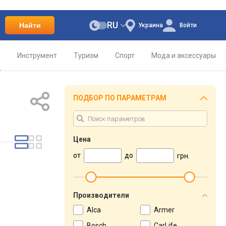
RU
Найти
Украина
Войти
о
Инструмент
Туризм
Спорт
Мода и аксессуары
ПОДБОР ПО ПАРАМЕТРАМ
Цена
от
до
грн.
Производители
Alca
Armer
Bosch
CarLife