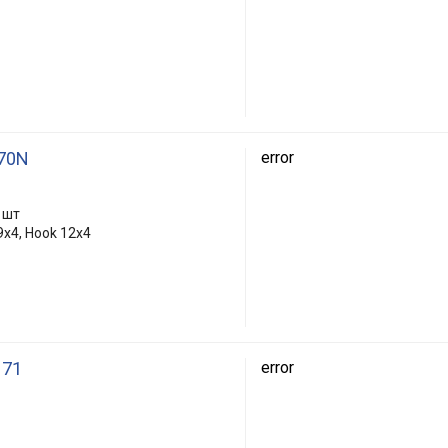
R70N
error
 шт
9x4, Hook 12x4
N71
error