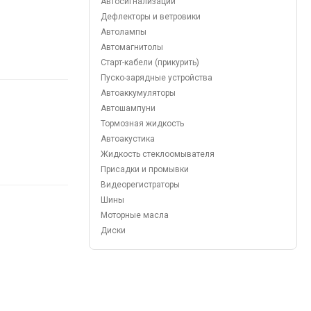
Автосигнализации
Дефлекторы и ветровики
Автолампы
Автомагнитолы
Старт-кабели (прикурить)
Пуско-зарядные устройства
Автоаккумуляторы
Автошампуни
Тормозная жидкость
Автоакустика
Жидкость стеклоомывателя
Присадки и промывки
Видеорегистраторы
Шины
Моторные масла
Диски