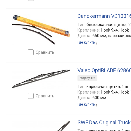
Denckermann VD1001
Тип:
бескаркасная щетка, 2
Крепление:
Hook 9x4, Hook 
Длина:
650 мм, пассажирс
Где купить
2
сравнить
Valeo OptiBLADE 6286
форсунка
Тип:
каркасная щетка, 1 шт
Крепление:
Hook 9x4, Hook 
сравнить
Длина:
600 мм
Где купить
4
SWF Das Original Truc
Тип:
каркасная щетка, 1 шт