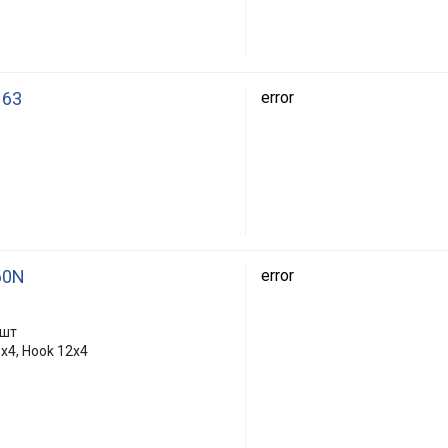
N63
error
60N
error
 шт
9x4, Hook 12x4