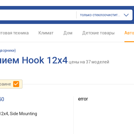
только стеклоочистители (дворники)
товая техника
Климат
Дом
Детские товары
Авт
дворники)
нием Hook 12x4
цены
на 37 моделей
краине
50
error
12x4, Side Mounting