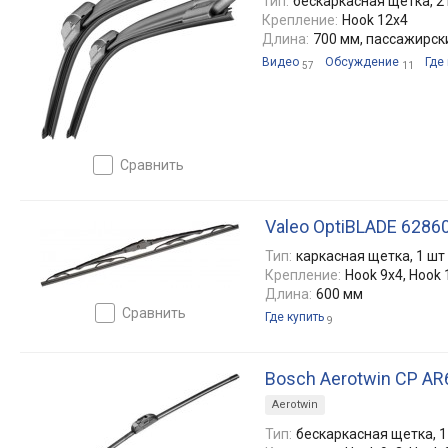
Тип:
бескаркасная щетка, 2
Крепление:
Hook 12x4
Длина:
700 мм, пассажирск
Видео
Обсуждение
Где
57
11
сравнить
Valeo OptiBLADE 6286
Тип:
каркасная щетка, 1 шт
Крепление:
Hook 9x4, Hook 
Длина:
600 мм
сравнить
Где купить
9
Bosch Aerotwin CP A
Aerotwin
Тип:
бескаркасная щетка, 1