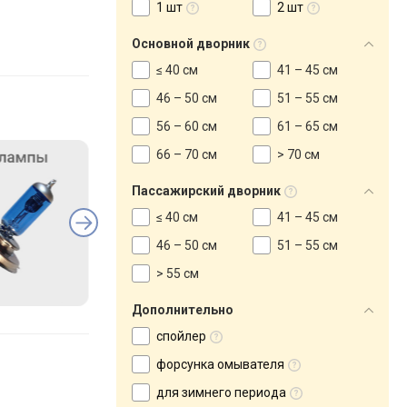
1 шт
2 шт
Основной дворник
≤ 40 см
41 – 45 см
46 – 50 см
51 – 55 см
56 – 60 см
61 – 65 см
66 – 70 см
> 70 см
Пассажирский дворник
≤ 40 см
41 – 45 см
46 – 50 см
51 – 55 см
> 55 см
Дополнительно
спойлер
форсунка омывателя
для зимнего периода