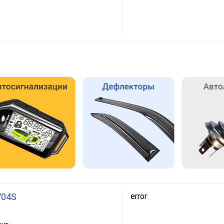
704S
error