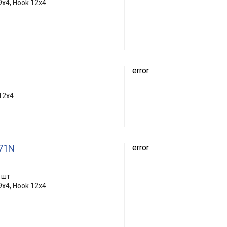
9x4, Hook 12x4
error
12x4
R71N
error
 шт
9x4, Hook 12x4