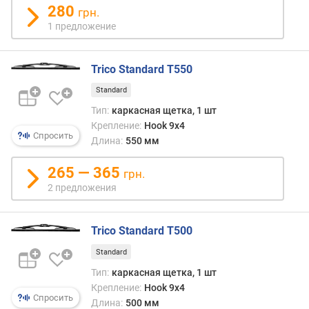
г
280
грн.
и
1 предложение
м
о
Trico Standard T550
т
Standard
д
о
Тип:
каркасная щетка, 1 шт
р
Крепление:
Hook 9x4
о
Спросить
Длина:
550 мм
г
и
265 — 365
грн.
х
2 предложения
к
д
е
Trico Standard T500
ш
е
Standard
в
Тип:
каркасная щетка, 1 шт
ы
Крепление:
Hook 9x4
м
Спросить
Длина:
500 мм