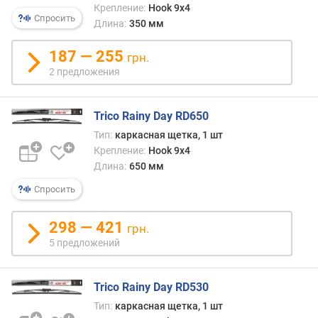
д
Крепление:
Hook 9x4
л
Спросить
Длина:
350 мм
о
ж
187 — 255
грн.
е
2 предложения
н
и
й
Trico Rainy Day RD650
Тип:
каркасная щетка, 1 шт
Крепление:
Hook 9x4
д
л
Длина:
650 мм
и
Спросить
н
а
298 — 421
о
грн.
с
5 предложений
н
о
в
Trico Rainy Day RD530
н
Тип:
каркасная щетка, 1 шт
о