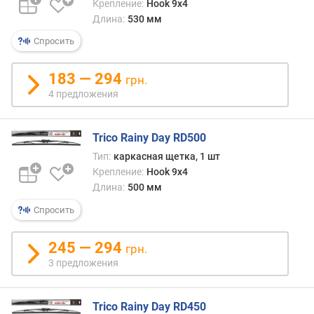
Крепление:
Hook 9x4
г
Длина:
530 мм
о
(
Спросить
м
м
183 — 294
грн.
)
4 предложения
д
л
Trico Rainy Day RD500
и
Тип:
каркасная щетка, 1 шт
н
Крепление:
Hook 9x4
а
Длина:
500 мм
п
а
Спросить
с
с
245 — 294
а
грн.
ж
3 предложения
и
р
Trico Rainy Day RD450
с