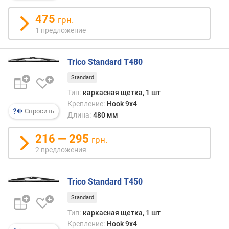
п
475
грн.
о
1 предложение
о
т
з
Trico Standard T480
ы
в
Standard
а
Тип:
каркасная щетка, 1 шт
м
Крепление:
Hook 9x4
Спросить
Длина:
480 мм
п
о
216 — 295
д
грн.
а
2 предложения
т
е
Trico Standard T450
д
о
Standard
б
Тип:
каркасная щетка, 1 шт
а
Крепление:
Hook 9x4
в