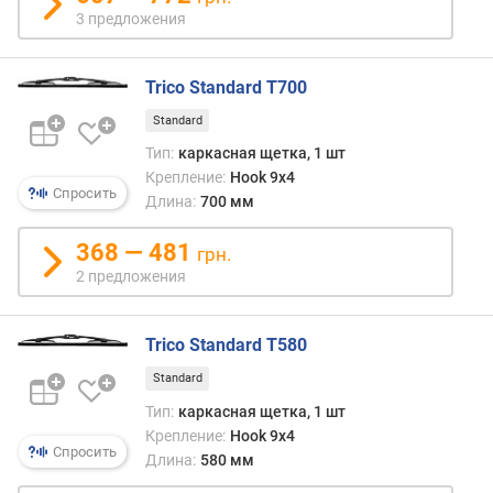
р
3 предложения
н
о
Trico Standard T700
с
т
Standard
и
Тип:
каркасная щетка, 1 шт
Крепление:
Hook 9x4
о
Спросить
т
Длина:
700 мм
д
е
368 — 481
грн.
ш
2 предложения
е
в
ы
Trico Standard T580
х
Standard
к
д
Тип:
каркасная щетка, 1 шт
о
Крепление:
Hook 9x4
Спросить
р
Длина:
580 мм
о