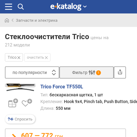
Запчасти и электрика
Искали
раньше
Стеклоочистители Trico
цены
на
212 модели
Trico
очистить
по популярности
Фильтр
1
Сортировать
Trico Force TF550L
п
Тип:
бескаркасная щетка, 1 шт
о
Крепление:
Hook 9x4, Pinch tab, Push Button, Sid
п
Длина:
550 мм
о
п
Спросить
у
л
607 — 772
грн.
я