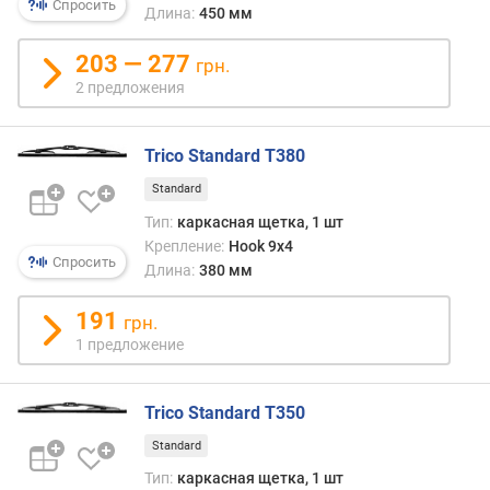
Спросить
л
Длина:
450 мм
е
н
203 — 277
грн.
и
2 предложения
я
п
Trico Standard T380
о
Standard
к
о
Тип:
каркасная щетка, 1 шт
л
Крепление:
Hook 9x4
Спросить
и
Длина:
380 мм
ч
е
191
грн.
с
1 предложение
т
в
у
Trico Standard T350
п
Standard
р
е
Тип:
каркасная щетка, 1 шт