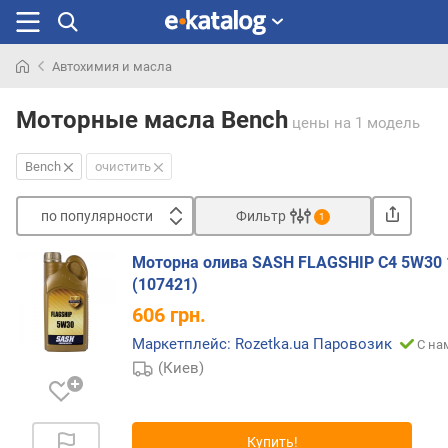
Автохимия и масла
Искали
раньше
Моторные масла Bench
цены
на 1 модель
Bench
очистить
по популярности
Фильтр
1
Сортировать
Моторна олива SASH FLAGSHIP C4 5W30 
п
(107421)
о
606
грн.
п
о
Маркетплейс: Rozetka.ua Паровозик
С на
п
(Киев)
у
л
я
Купить!
р