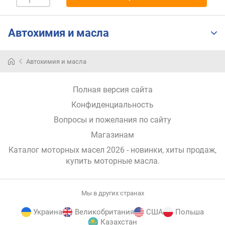
н
о
с
Автохимия и масла
т
и
Автохимия и масла
о
т
Полная версия сайта
д
е
Конфиденциальность
ш
Вопросы и пожелания по сайту
е
в
Магазинам
ы
Каталог моторных масел 2026 - новинки, хиты продаж,
х
купить моторные масла
.
к
д
о
Мы в других странах
р
о
Украина
Великобритания
США
Польша
г
Казахстан