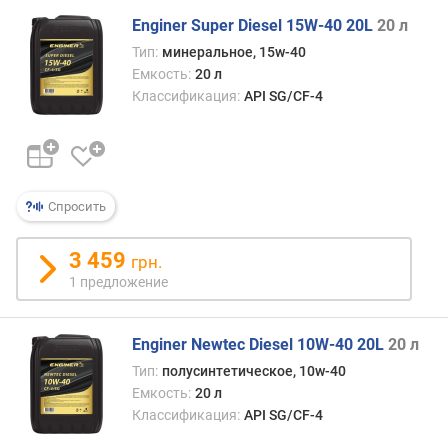
г
Enginer Super Diesel 15W-40 20L
20 л
и
м
Тип:
минеральное, 15w-40
Емкость:
20 л
о
Классификация:
API SG/CF-4
т
д
о
р
о
Спросить
г
и
3 459
х
грн.
к
1 предложение
д
е
ш
Enginer Newtec Diesel 10W-40 20L
20 л
е
Тип:
полусинтетическое, 10w-40
в
Емкость:
20 л
ы
Классификация:
API SG/CF-4
м