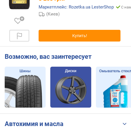
S
Маркетплейс: Rozetka.ua LesterShop
С нам
O
(Киев)
Купить!
Возможно, вас заинтересует
Автохимия и масла