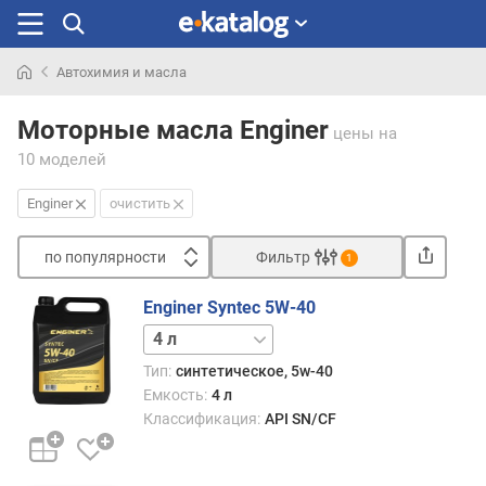
Автохимия и масла
Искали
раньше
Моторные масла Enginer
цены
на
10 моделей
Enginer
очистить
по популярности
Фильтр
1
Сортировать
Enginer Syntec 5W-40
п
1 л
о
п
Тип:
синтетическое, 5w-40
о
Емкость:
4 л
п
Классификация:
API SN/CF
у
л
я