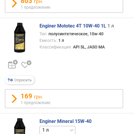
803
грн.
л
1 предложение
е
н
и
Enginer Mototec 4T 10W-40 1L
1 л
я
Тип:
полусинтетическое, 10w-40
Емкость:
1 л
п
Классификация:
API SL, JASO MA
о
к
о
л
и
ч
Спросить
е
с
169
грн.
т
1 предложение
в
у
п
Enginer Mineral 15W-40
р
5 л
е