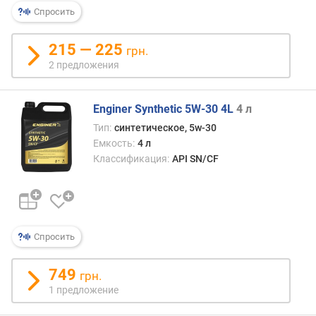
р
Спросить
н
о
215 — 225
грн.
с
2 предложения
т
и
Enginer Synthetic 5W-30 4L
4 л
о
Тип:
синтетическое, 5w-30
т
Емкость:
4 л
д
е
Классификация:
API SN/CF
ш
е
в
ы
х
Спросить
к
д
749
грн.
о
1 предложение
р
о