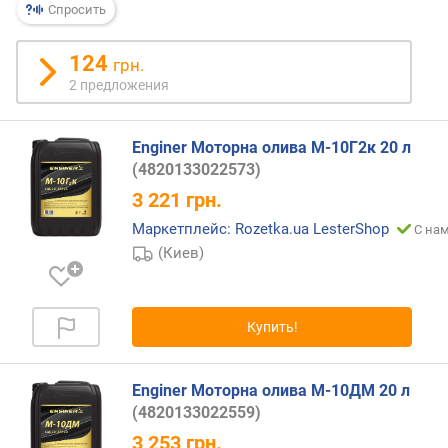
Спросить
т
в
е
124
грн.
т
2 предложения
с
т
в
Enginer Моторна олива М-10Г2к 20 л
и
(4820133022573)
е
3 221
грн.
с
т
Маркетплейс: Rozetka.ua LesterShop
С нам
а
(Киев)
н
д
а
Купить!
р
т
а
Enginer Моторна олива М-10ДМ 20 л
м
(4820133022559)
J
A
3 253
грн.