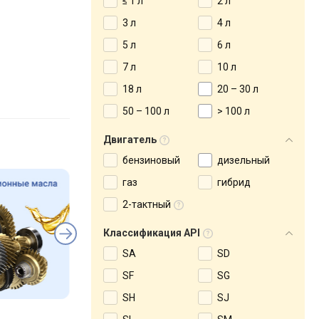
≤ 1 л
2 л
3 л
4 л
5 л
6 л
7 л
10 л
18 л
20 – 30 л
50 – 100 л
> 100 л
Двигатель
бензиновый
дизельный
газ
гибрид
2-тактный
Классификация API
SA
SD
SF
SG
SH
SJ