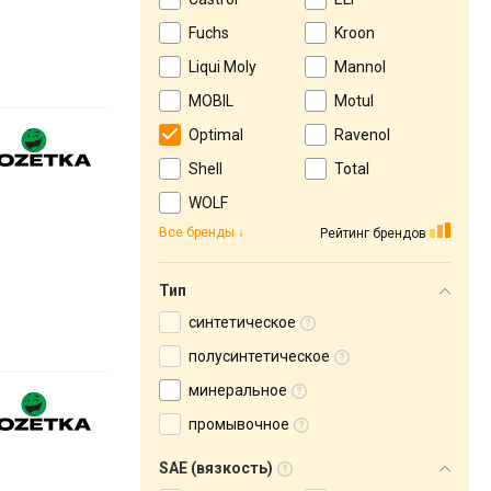
Fuchs
Kroon
Liqui Moly
Mannol
MOBIL
Motul
Optimal
Ravenol
Shell
Total
WOLF
Все бренды
Рейтинг брендов
Тип
синтетическое
полусинтетическое
минеральное
промывочное
SAE (вязкость)