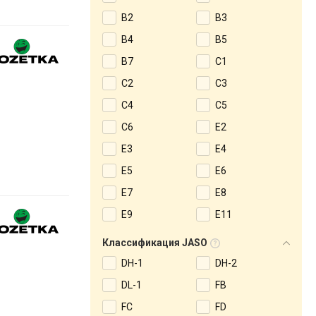
B2
B3
B4
B5
B7
C1
C2
C3
C4
C5
C6
E2
E3
E4
E5
E6
E7
E8
E9
E11
Классификация JASO
DH-1
DH-2
DL-1
FB
FC
FD