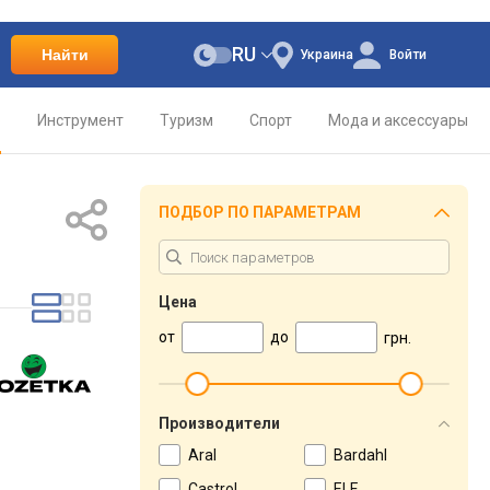
RU
Найти
Украина
Войти
о
Инструмент
Туризм
Спорт
Мода и аксессуары
ПОДБОР ПО ПАРАМЕТРАМ
Цена
от
до
грн.
Производители
Aral
Bardahl
Castrol
ELF