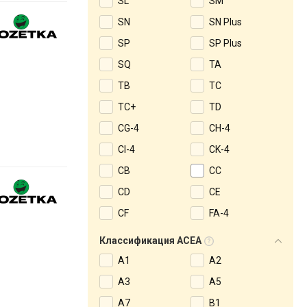
SL
SM
SN
SN Plus
SP
SP Plus
SQ
TA
TB
TC
TC+
TD
CG-4
CH-4
CI-4
CK-4
CB
CC
CD
CE
CF
FA-4
Классификация ACEA
A1
A2
A3
A5
A7
B1