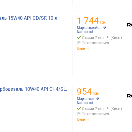
ль 15W40 API CD/SF, 10 л
1 744
грн.
Маркетплейс:
Rozetka.ua
Naftaprod
С нами 7 лет
(Киев)
Пожаловаться
Купить!
рбодизель 10W40 API CI-4/SL,
954
грн.
Маркетплейс:
Rozetka.ua
Naftaprod
С нами 7 лет
(Киев)
Пожаловаться
Купить!