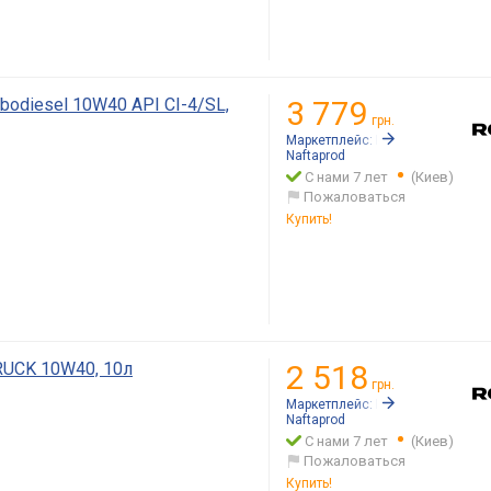
odiesel 10W40 API CI-4/SL,
3 779
грн.
Маркетплейс:
Rozetka.ua
Naftaprod
С нами 7 лет
(Киев)
Пожаловаться
Купить!
RUCK 10W40, 10л
2 518
грн.
Маркетплейс:
Rozetka.ua
Naftaprod
С нами 7 лет
(Киев)
Пожаловаться
Купить!