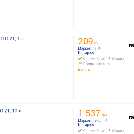
ТО 2Т, 1 л
209
грн.
Маркетплейс:
Rozetka.ua
Naftaprod
С нами 7 лет
(Киев)
Пожаловаться
Купить!
 2Т, 10 л
1 537
грн.
Маркетплейс:
Rozetka.ua
Naftaprod
С нами 7 лет
(Киев)