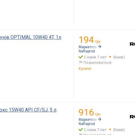
гунів OPTIMAL 10W40 4T, 1л
194
грн.
Маркетплейс:
Rozetka.ua
Naftaprod
С нами 7 лет
(Киев)
Пожаловаться
Купить!
кс 15W40 API CF/SJ, 5 л
916
грн.
Маркетплейс:
Rozetka.ua
Naftaprod
С нами 7 лет
(Киев)