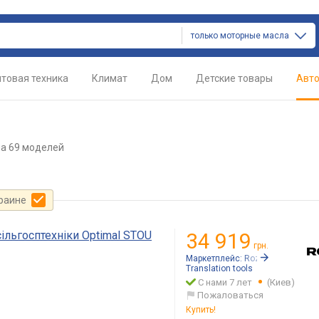
только моторные масла
товая техника
Климат
Дом
Детские товары
Авт
а 69 моделей
краине
сільгосптехніки Optimal STOU
34 919
грн.
Маркетплейс:
Rozetka.ua
Translation tools
С нами 7 лет
(Киев)
Пожаловаться
Купить!