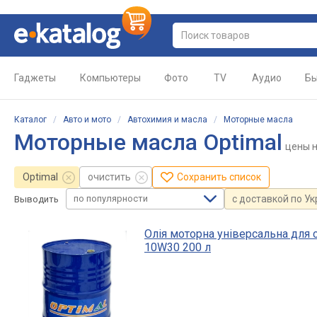
Гаджеты
Компьютеры
Фото
TV
Аудио
Бы
Каталог
/
Авто и мото
/
Автохимия и масла
/
Моторные масла
Моторные масла Optimal
цены
н
Optimal
очистить
Сохранить список
по популярности
с доставкой по У
Выводить
Олія моторна універсальна для 
10W30 200 л