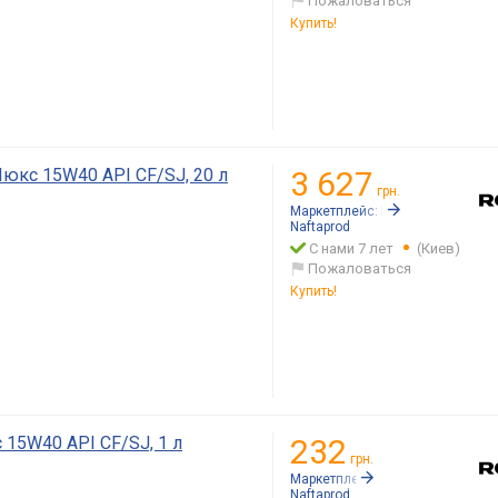
Пожаловаться
Купить!
юкс 15W40 API CF/SJ, 20 л
3 627
грн.
Маркетплейс:
Rozetka.ua
Naftaprod
С нами 7 лет
(Киев)
Пожаловаться
Купить!
15W40 API CF/SJ, 1 л
232
грн.
Маркетплейс:
Rozetka.ua
Naftaprod