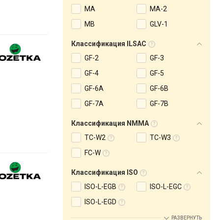
MA
MA-2
MB
GLV-1
Классификация ILSAC
GF-2
GF-3
GF-4
GF-5
GF-6A
GF-6B
GF-7A
GF-7B
Классификация NMMA
TC-W2
TC-W3
FC-W
Классификация ISO
ISO-L-EGB
ISO-L-EGC
ISO-L-EGD
РАЗВЕРНУТЬ