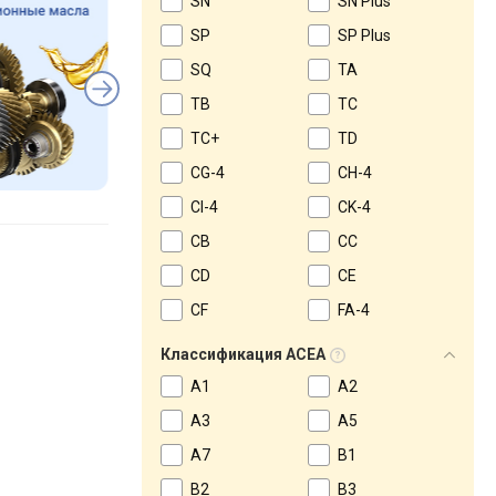
SN
SN Plus
SP
SP Plus
SQ
TA
TB
TC
TC+
TD
CG-4
CH-4
CI-4
CK-4
CB
CC
CD
CE
CF
FA-4
Классификация ACEA
A1
A2
A3
A5
A7
B1
B2
B3