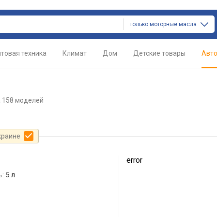
только моторные масла
товая техника
Климат
Дом
Детские товары
Авт
 158 моделей
краине
error
ь:
5 л