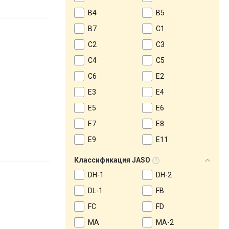
B4
B5
B7
C1
C2
C3
C4
C5
C6
E2
E3
E4
E5
E6
E7
E8
E9
E11
Классификация JASO
DH-1
DH-2
DL-1
FB
FC
FD
MA
MA-2