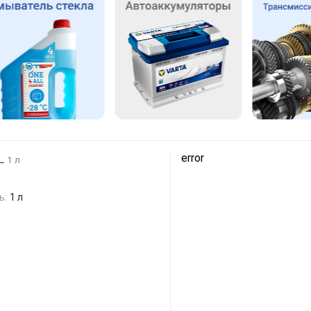
L
error
1 л
ь:
1 л