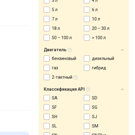
3 л
4 л
5 л
6 л
7 л
10 л
18 л
20 – 30 л
50 – 100 л
> 100 л
Двигатель
бензиновый
дизельный
газ
гибрид
2-тактный
Классификация API
SA
SD
SF
SG
SH
SJ
SL
SM