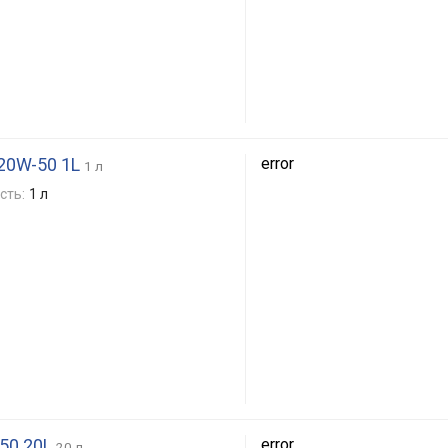
20W-50 1L
error
1 л
сть:
1 л
50 20L
error
20 л