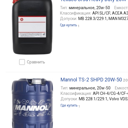
Тип:
минеральное, 20w-50
Емкост
Классификация:
API SL/CF; ACEA A
Допуски:
MB 228.3/229.1, MAN M3275
Где купить
1
сравнить
Mannol TS-2 SHPD 20W-50
20
Тип:
минеральное, 20w-50
Емкост
Классификация:
API CH-4/CG-4/CF-
Допуски:
MB 228.1/229.1, Volvo VD
Где купить
1