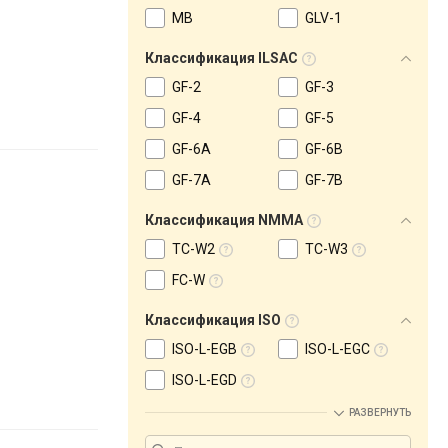
MB
GLV-1
Классификация ILSAC
GF-2
GF-3
GF-4
GF-5
GF-6A
GF-6B
GF-7A
GF-7B
Классификация NMMA
TC-W2
TC-W3
FC-W
Классификация ISO
ISO-L-EGB
ISO-L-EGC
ISO-L-EGD
РАЗВЕРНУТЬ