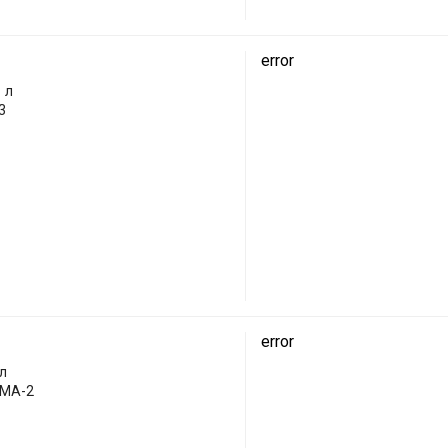
error
1 л
3
error
 л
 MA-2