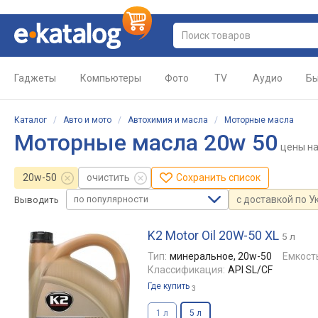
Гаджеты
Компьютеры
Фото
TV
Аудио
Бы
Каталог
/
Авто и мото
/
Автохимия и масла
/
Моторные масла
Моторные масла 20w 50
цены
на
20w-50
очистить
Сохранить список
по популярности
с доставкой по У
Выводить
K2 Motor Oil 20W-50 XL
5 л
Тип:
минеральное, 20w-50
Емкост
Классификация:
API SL/CF
Где купить
3
1 л
5 л