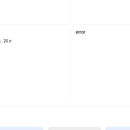
error
ь:
20 л