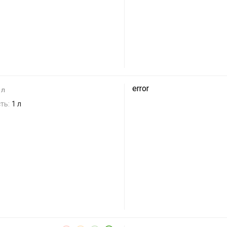
error
 л
ть:
1 л