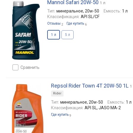
Mannol Safari 20W-50
1 л
Тип:
минеральное, 20w-50
Емкость:
1 л
Классификация:
API SL/CF
Отзывы
Где купить
2
6
1 л
5 л
сравнить
Repsol Rider Town 4T 20W-50 1L
1
Rider
Тип:
минеральное, 20w-50
Емкость:
1 л
Классификация:
API SL, JASO MA-2
Где купить
9