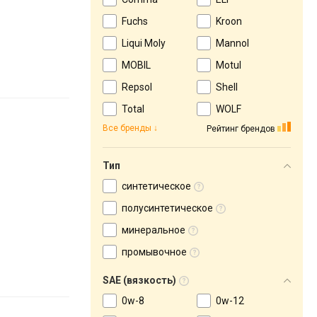
Fuchs
Kroon
Liqui Moly
Mannol
MOBIL
Motul
Repsol
Shell
Total
WOLF
Все бренды
Рейтинг брендов
Тип
синтетическое
полусинтетическое
минеральное
промывочное
SAE (вязкость)
0w-8
0w-12