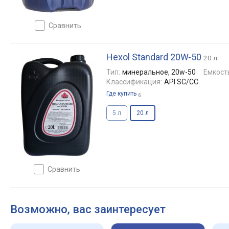
сравнить
Hexol Standard 20W-50
20 л
Тип:
минеральное, 20w-50
Емкост
Классификация:
API SC/CC
Где купить
6
5 л
20 л
сравнить
Возможно, вас заинтересует