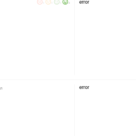
error
0
0
0
2
error
 л