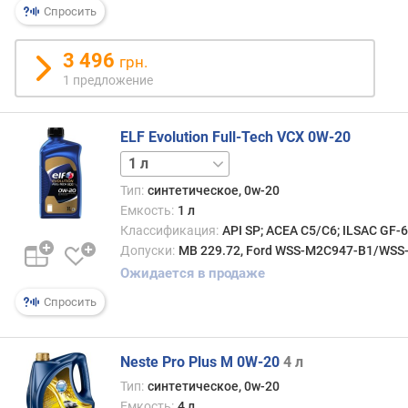
о
Спросить
т
в
3 496
грн.
е
1 предложение
т
с
т
ELF Evolution Full-Tech VCX 0W-20
в
5 л
и
е
Тип:
синтетическое, 0w-20
с
Емкость:
1 л
т
Классификация:
API SP; ACEA C5/C6; ILSAC GF-
а
Допуски:
MB 229.72, Ford WSS-M2C947-B1/WSS-M
н
Ожидается в продаже
д
а
Спросить
р
т
а
Neste Pro Plus M 0W-20
4 л
м
Тип:
синтетическое, 0w-20
J
Емкость:
4 л