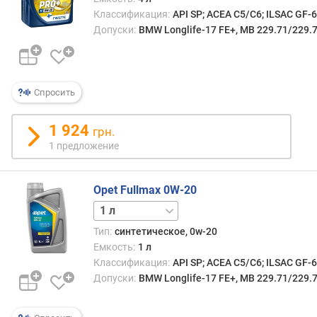
A
Классификация:
API SP; ACEA C5/C6; ILSAC GF-
S
O
Допуски:
BMW Longlife-17 FE+, MB 229.71/229.7
Спросить
1 924
грн.
1 предложение
Opet Fullmax 0W-20
5 л
Тип:
синтетическое, 0w-20
Емкость:
1 л
Классификация:
API SP; ACEA C5/C6; ILSAC GF-
Допуски:
BMW Longlife-17 FE+, MB 229.71/229.7