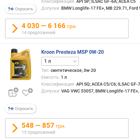
Классификация:
API SP; ILSAC GF-6A; ACEA C5
я
Допуски:
BMW Longlife-17 FE+, MB 229.71, Ford
р
Спросить
н
о
4 030 — 6 166
грн.
с
14 предложений
т
и
Kroon Presteza MSP 0W-20
о
5 л
15 л
60 л
208 л
т
д
Тип:
синтетическое, 0w-20
е
Емкость:
1 л
ш
Классификация:
API SQ; ACEA C5/C6; ILSAC GF-
е
Допуски:
VAG VWC 53057, BMW Longlife-17 FE+,
в
ы
х
Спросить
к
д
548 — 857
грн.
о
15 предложений
р