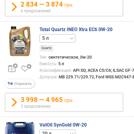
в
2 834 — 3 874
грн.
л
6 предложений
е
н
и
Total Quartz INEO Xtra EC6 0W-20
я
1 л
п
Quartz
о
Тип:
синтетическое, 0w-20
к
о
Емкость:
5 л
л
Классификация:
API SQ; ACEA C5/C6; ILSAC GF-
и
Допуски:
MB 229.71/229.72, Ford WSS-M2C947-B
ч
Спросить
е
с
3 998 — 4 965
грн.
т
3 предложения
в
у
п
VatOil SynGold 0W-20
р
1 л
4 л
е