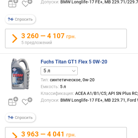
Допуски:
BMW Longlife-17 FE+, MB 229.71/229.
Спросить
3 260 — 4 107
грн.
5 предложений
Fuchs Titan GT1 Flex 5 0W-20
1 л
20 л
Тип:
синтетическое, 0w-20
Емкость:
5 л
Классификация:
ACEA A1/B1/C5; API SN Plus RC
Допуски:
BMW Longlife-17 FE+, MB 229.71, Ford
Спросить
3 963 — 4 041
грн.