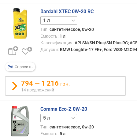
о
г
Bardahl XTEC 0W-20 RC
и
5 л
м
Тип:
синтетическое, 0w-20
о
Емкость:
1 л
т
Классификация:
API SN/SN Plus/SN Plus RC; ACE
д
Допуски:
BMW Longlife-17 FE+, Ford WSS-M2C947
о
р
о
Спросить
г
и
794 — 1 216
х
грн.
к
14 предложений
д
е
ш
Comma Eco-Z 0W-20
е
1 л
в
Тип:
синтетическое, 0w-20
ы
Емкость:
5 л
м