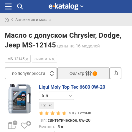
Автохимия и масла
Искали
раньше
Масло с допуском Chrysler, Dodge,
Jeep MS-12145
цены
на 16 моделей
MS-12145
очистить
по популярности
Фильтр
1
Сортировать
Liqui Moly Top Tec 6600 0W-20
п
1 л
о
п
Top Tec
о
5.0 /
1
отзыв
п
Тип:
синтетическое, 0w-20
у
Емкость:
5 л
л