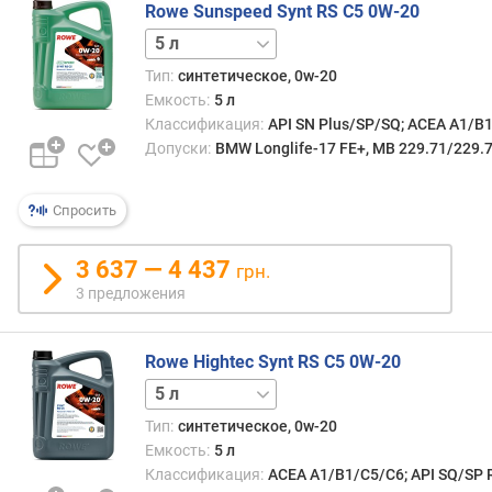
Rowe Sunspeed Synt RS C5 0W-20
1 л
Тип:
синтетическое, 0w-20
Емкость:
5 л
Классификация:
API SN Plus/SP/SQ; ACEA A1/B
Допуски:
BMW Longlife-17 FE+, MB 229.71/229.
Спросить
3 637 — 4 437
грн.
3 предложения
Rowe Hightec Synt RS C5 0W-20
1 л
4 л
20 л
Тип:
синтетическое, 0w-20
Емкость:
5 л
Классификация:
ACEA A1/B1/C5/C6; API SQ/SP R