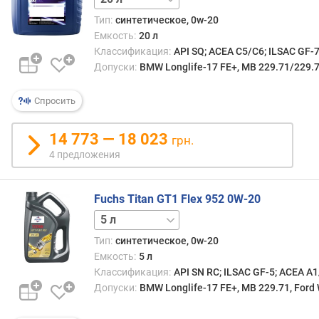
д
Тип:
синтетическое, 0w-20
л
Емкость:
20 л
о
Классификация:
API SQ; ACEA C5/C6; ILSAC GF-
ж
Допуски:
BMW Longlife-17 FE+, MB 229.71/229.
е
н
Спросить
и
й
14 773 — 18 023
грн.
4 предложения
о
б
ъ
Fuchs Titan GT1 Flex 952 0W-20
е
1 л
м
(
Тип:
синтетическое, 0w-20
л
Емкость:
5 л
)
Классификация:
API SN RC; ILSAC GF-5; ACEA A
Допуски:
BMW Longlife-17 FE+, MB 229.71, Ford
с
о