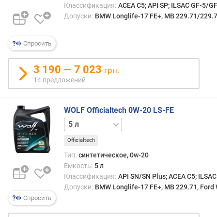
Классификация:
ACEA C5; API SP; ILSAC GF-5/G
п
Допуски:
BMW Longlife-17 FE+, MB 229.71/229.7
о
о
Спросить
т
з
ы
3 190 — 7 023
грн.
в
14 предложений
а
м
WOLF Officialtech 0W-20 LS-FE
п
1 л
4 л
о
д
Officialtech
а
Тип:
синтетическое, 0w-20
т
Емкость:
5 л
е
Классификация:
API SN/SN Plus; ACEA C5; ILSAC
д
Допуски:
BMW Longlife-17 FE+, MB 229.71, For
о
Спросить
б
а