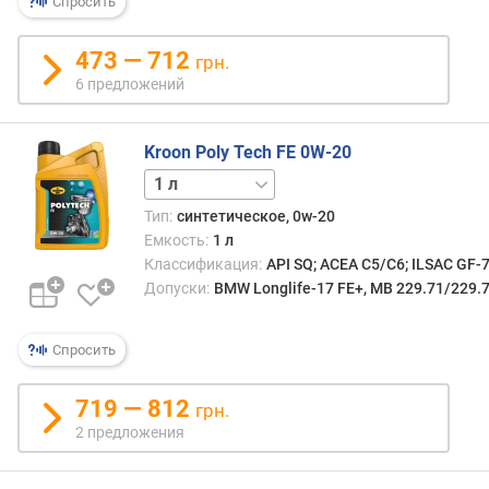
Спросить
473 — 712
грн.
6 предложений
Kroon Poly Tech FE 0W-20
5 л
Тип:
синтетическое, 0w-20
Емкость:
1 л
Классификация:
API SQ; ACEA C5/C6; ILSAC GF-
Допуски:
BMW Longlife-17 FE+, MB 229.71/229.
Спросить
719 — 812
грн.
2 предложения