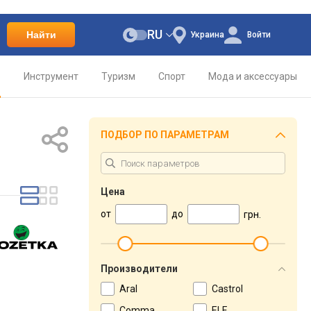
RU
Найти
Украина
Войти
о
Инструмент
Туризм
Спорт
Мода и аксессуары
ПОДБОР ПО ПАРАМЕТРАМ
Цена
от
до
грн.
Производители
Aral
Castrol
Comma
ELF