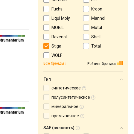
Fuchs
Kroon
Liqui Moly
Mannol
MOBIL
Motul
Ravenol
Shell
Stiga
Total
WOLF
Все бренды
Рейтинг брендов
Тип
синтетическое
полусинтетическое
минеральное
промывочное
SAE (вязкость)