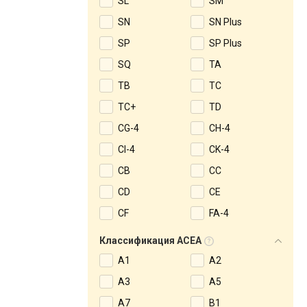
SL
SM
SN
SN Plus
SP
SP Plus
SQ
TA
TB
TC
TC+
TD
CG-4
CH-4
CI-4
CK-4
CB
CC
CD
CE
CF
FA-4
Классификация ACEA
A1
A2
A3
A5
A7
B1