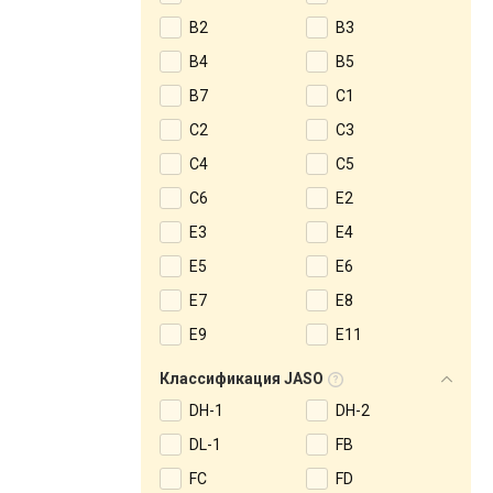
B2
B3
B4
B5
B7
C1
C2
C3
C4
C5
C6
E2
E3
E4
E5
E6
E7
E8
E9
E11
Классификация JASO
DH-1
DH-2
DL-1
FB
FC
FD