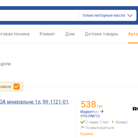
только моторные масла
товая техника
Климат
Дом
Детские товары
Авт
одели
краине
GA мінеральне 1л, 99-1121-01,
538
грн.
Маркетплейс:
Rozetka.ua
VYG-PARTS
С нами 7 лет
(Киев)
Пожаловаться
Купить!