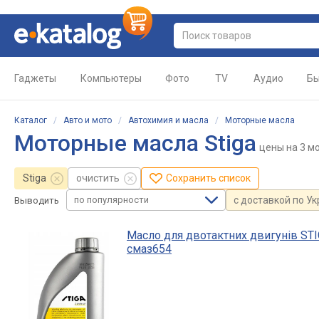
Гаджеты
Компьютеры
Фото
TV
Аудио
Бы
Каталог
/
Авто и мото
/
Автохимия и масла
/
Моторные масла
Моторные масла Stiga
цены
на 3 м
Stiga
очистить
Сохранить список
по популярности
с доставкой по У
Выводить
Масло для двотактних двигунів STI
смаз654