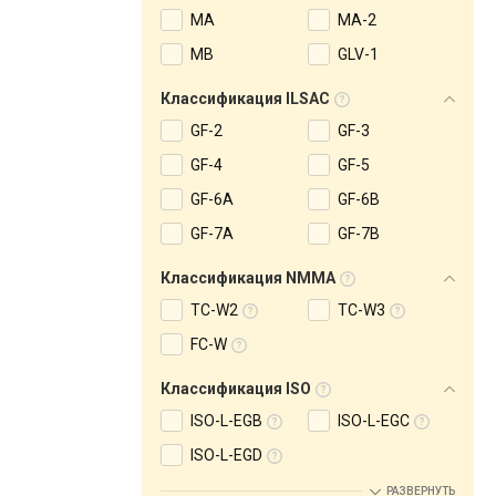
MA
MA-2
MB
GLV-1
Классификация ILSAC
GF-2
GF-3
GF-4
GF-5
GF-6A
GF-6B
GF-7A
GF-7B
Классификация NMMA
TC-W2
TC-W3
FC-W
Классификация ISO
ISO-L-EGB
ISO-L-EGC
ISO-L-EGD
РАЗВЕРНУТЬ