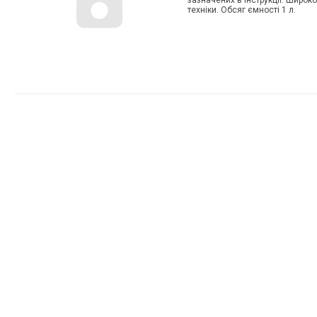
зазначених в інструкції. Широк
техніки. Обсяг ємності 1 л.