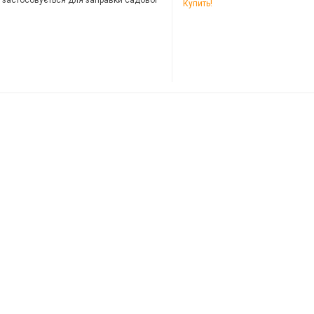
о застосовується для заправки садової
Купить!