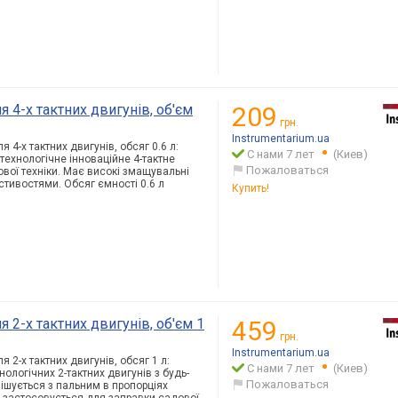
 4-х тактних двигунів, об'єм
209
грн.
Instrumentarium.ua
 4-х тактних двигунів, обсяг 0.6 л:
С нами 7 лет
(Киев)
технологічне інноваційне 4-тактне
Пожаловаться
вої техніки. Має високі змащувальні
ивостями. Обсяг ємності 0.6 л
Купить!
 2-х тактних двигунів, об'єм 1
459
грн.
Instrumentarium.ua
 2-х тактних двигунів, обсяг 1 л:
С нами 7 лет
(Киев)
ологічних 2-тактних двигунів з будь-
Пожаловаться
шується з пальним в пропорціях