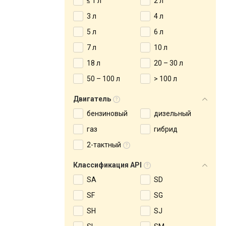
≤ 1 л
2 л
3 л
4 л
5 л
6 л
7 л
10 л
18 л
20 – 30 л
50 – 100 л
> 100 л
Двигатель
бензиновый
дизельный
газ
гибрид
2-тактный
Классификация API
SA
SD
SF
SG
SH
SJ