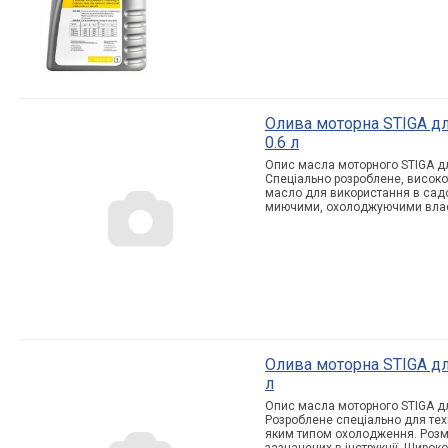
Олива моторна STIGA для
0.6 л
Опис масла моторного STIGA для
Спеціально розроблене, високо
масло для використання в садо
миючими, охолоджуючими власт
Олива моторна STIGA для
л
Опис масла моторного STIGA для
Розроблене спеціально для техн
яким типом охолодження. Розмі