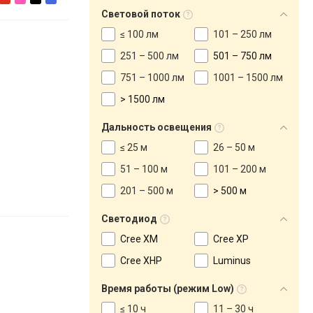
Световой поток
≤ 100 лм
101 – 250 лм
251 – 500 лм
501 – 750 лм
751 – 1000 лм
1001 – 1500 лм
> 1500 лм
Дальность освещения
≤ 25 м
26 – 50 м
51 – 100 м
101 – 200 м
201 – 500 м
> 500 м
Светодиод
Cree XM
Cree XP
Cree XHP
Luminus
Время работы (режим Low)
≤ 10 ч
11 – 30 ч