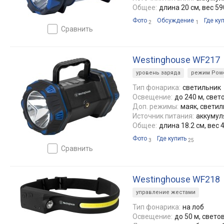
Общее:
длина 20 см, вес 59
Фото
Обсуждение
Где ку
2
1
сравнить
Westinghouse WF217
уровень заряда
режим Powe
Тип фонарика:
светильник
Освещение:
до 240 м, свет
Доп. режимы:
маяк, светил
Источник питания:
аккумуля
Общее:
длина 18.2 см, вес 4
Фото
Где купить
3
25
сравнить
Westinghouse WF218
управление жестами
Тип фонарика:
на лоб
Освещение:
до 50 м, свето