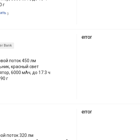
0 г
пить
3
error
r Bank
овой поток 450 лм
ьник, красный свет
тор, 6000 мАч, до 17.3 ч
90 г
error
вой поток 320 лм