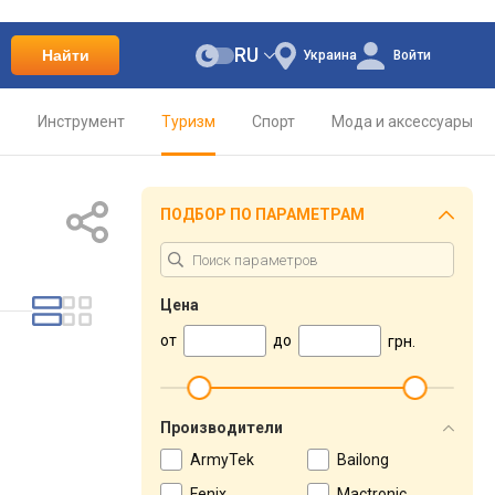
RU
Найти
Украина
Войти
о
Инструмент
Туризм
Спорт
Мода и аксессуары
ПОДБОР ПО ПАРАМЕТРАМ
Цена
от
до
грн.
Производители
ArmyTek
Bailong
Fenix
Mactronic