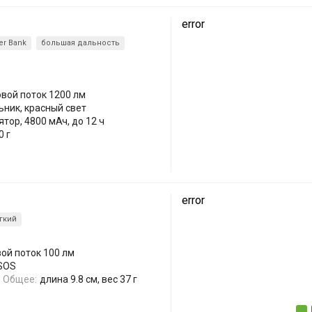
error
r Bank
большая дальность
овой поток 1200 лм
ьник, красный свет
тор, 4800 мАч, до 12 ч
0 г
error
гкий
вой поток 100 лм
 SOS
Общее:
длина 9.8 см, вес 37 г