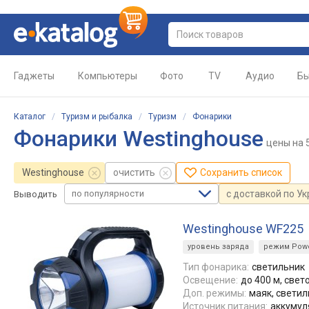
Гаджеты
Компьютеры
Фото
TV
Аудио
Бы
Каталог
/
Туризм и рыбалка
/
Туризм
/
Фонарики
Фонарики Westinghouse
цены
на 
Westinghouse
очистить
Сохранить список
по популярности
с доставкой по У
Выводить
Westinghouse WF225
уровень заряда
режим Powe
Тип фонарика:
светильник
Освещение:
до 400 м, свет
Доп. режимы:
маяк, светил
Источник питания:
аккумуля