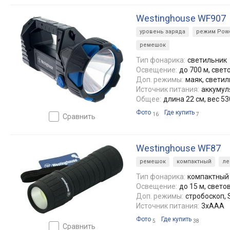
Westinghouse WF907
уровень заряда
режим Powe
ремешок
Тип фонарика:
светильник
Освещение:
до 700 м, свет
Доп. режимы:
маяк, светил
Источник питания:
аккумуля
Общее:
длина 22 см, вес 53
Фото
Где купить
16
7
сравнить
Westinghouse WF87
ремешок
компактный
ле
Тип фонарика:
компактный
Освещение:
до 15 м, свето
Доп. режимы:
стробоскоп,
Источник питания:
3xAAA
Фото
Где купить
5
38
сравнить