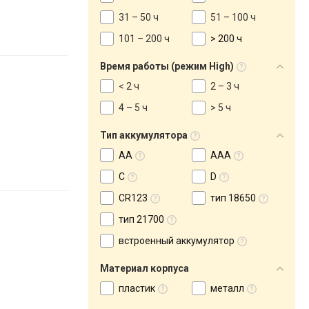
31 – 50 ч
51 – 100 ч
101 – 200 ч
> 200 ч
Время работы (режим High)
< 2 ч
2 – 3 ч
4 – 5 ч
> 5 ч
Тип аккумулятора
AA
AAA
C
D
CR123
тип 18650
тип 21700
встроенный аккумулятор
Материал корпуса
пластик
металл