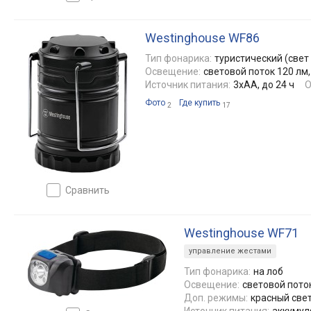
Westinghouse WF86
Тип фонарика:
туристический (свет 
Освещение:
световой поток 120 лм,
Источник питания:
3xAA, до 24 ч
О
Фото
Где купить
2
17
сравнить
Westinghouse WF71
управление жестами
Тип фонарика:
на лоб
Освещение:
световой пото
Доп. режимы:
красный све
Источник питания:
аккумуля