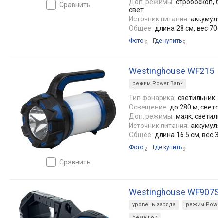
Доп. режимы:
стробоскоп, 
сравнить
свет
Источник питания:
аккумуля
Общее:
длина 28 см, вес 70
Фото
Где купить
6
9
Westinghouse WF215
режим Power Bank
Тип фонарика:
светильник
Освещение:
до 280 м, свет
Доп. режимы:
маяк, светил
Источник питания:
аккумуля
Общее:
длина 16.5 см, вес 3
Фото
Где купить
2
9
сравнить
Westinghouse WF907
уровень заряда
режим Powe
ремешок