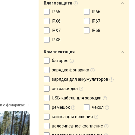
Влагозащита
IP65
IP66
IPX6
IP67
IPX7
IP68
IPX8
Комплектация
батарея
зарядка фонарика
зарядка для аккумуляторов
автозарядка
USB-кабель для зарядки
ьи о фонариках
ремешок
чехол
клипса для ношения
велосипедное крепление