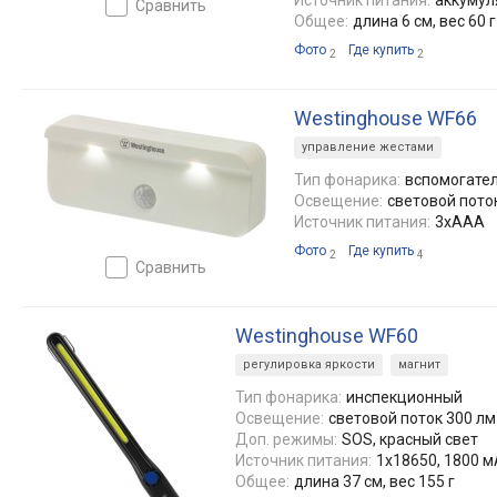
сравнить
Общее:
длина 6 см, вес 60 г
Фото
Где купить
2
2
Westinghouse WF66
управление жестами
Тип фонарика:
вспомогате
Освещение:
световой пото
Источник питания:
3xAAA
Фото
Где купить
2
4
сравнить
Westinghouse WF60
регулировка яркости
магнит
Тип фонарика:
инспекционный
Освещение:
световой поток 300 лм
Доп. режимы:
SOS, красный свет
Источник питания:
1х18650, 1800 мА
Общее:
длина 37 см, вес 155 г