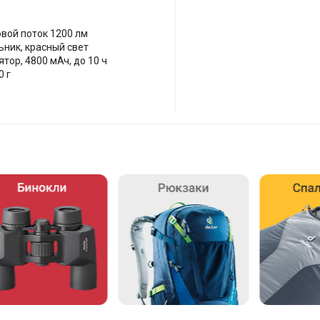
овой поток 1200 лм
ьник, красный свет
тор, 4800 мАч, до 10 ч
0 г