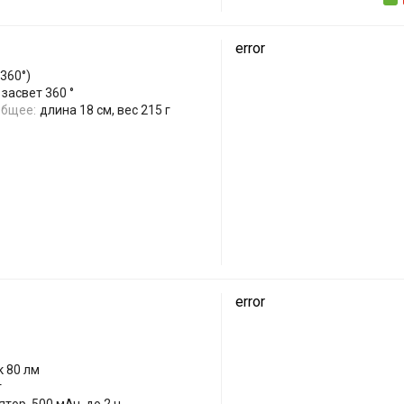
error
360°)
 засвет 360 °
бщее:
длина 18 см, вес 215 г
error
к 80 лм
т
тор, 500 мАч, до 2 ч