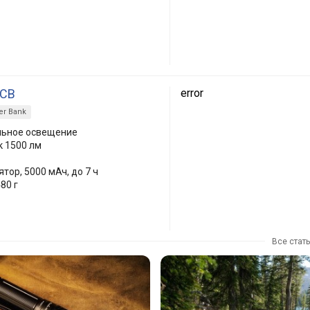
-CB
error
r Bank
льное освещение
к 1500 лм
тор, 5000 мАч, до 7 ч
80 г
Все стат