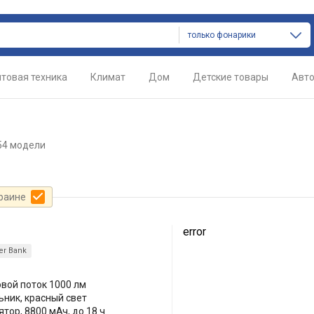
только фонарики
товая техника
Климат
Дом
Детские товары
Авт
54 модели
краине
error
r Bank
овой поток 1000 лм
ьник, красный свет
тор, 8800 мАч, до 18 ч