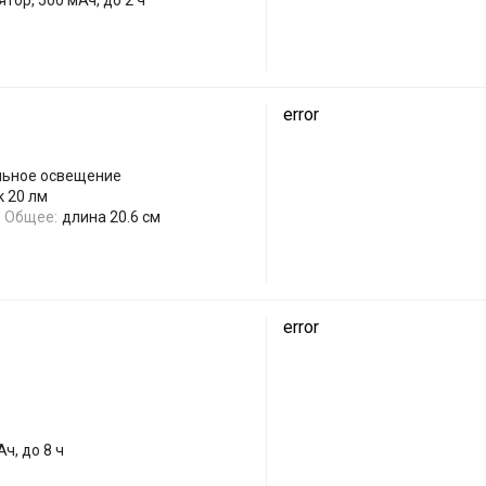
error
льное освещение
к 20 лм
Общее:
длина 20.6 см
error
ч, до 8 ч