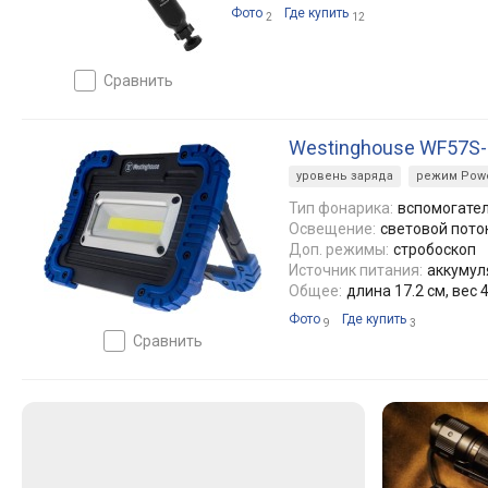
Фото
Где купить
2
12
сравнить
Westinghouse WF57S
уровень заряда
режим Powe
Тип фонарика:
вспомогате
Освещение:
световой пото
Доп. режимы:
стробоскоп
Источник питания:
аккумуля
Общее:
длина 17.2 см, вес 4
Фото
Где купить
9
3
сравнить