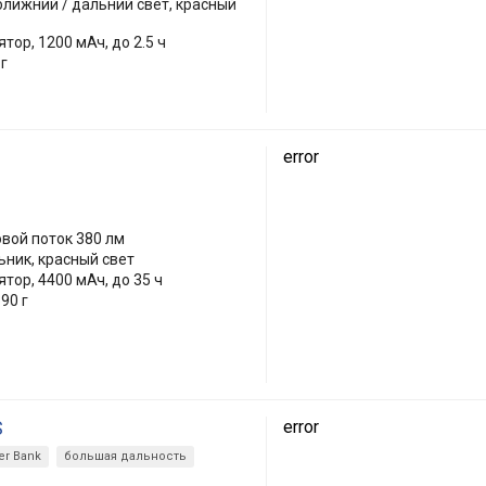
ближний / дальний свет, красный
тор, 1200 мАч, до 2.5 ч
 г
error
овой поток 380 лм
ьник, красный свет
тор, 4400 мАч, до 35 ч
90 г
S
error
r Bank
большая дальность