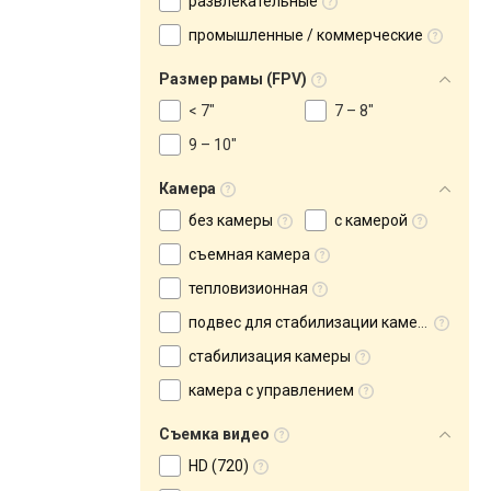
развлекательные
промышленные / коммерческие
Размер рамы (FPV)
< 7"
7 – 8"
9 – 10"
Камера
без камеры
с камерой
съемная камера
тепловизионная
подвес для стабилизации камеры
cтабилизация камеры
камера с управлением
Съемка видео
HD (720)