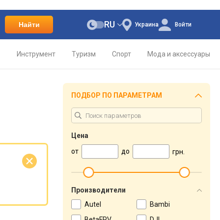
RU
Найти
Украина
Войти
о
Инструмент
Туризм
Спорт
Мода и аксессуары
ПОДБОР ПО ПАРАМЕТРАМ
Цена
от
до
грн.
е
Производители
Autel
Bambi
BetaFPV
DJI