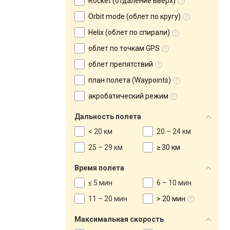
Rocket (отдаление вверх)
Orbit mode (облет по кругу)
Helix (облет по спирали)
облет по точкам GPS
облет препятствий
план полета (Waypoints)
акробатический режим
Дальность полета
< 20 км
20 – 24 км
25 – 29 км
≥ 30 км
Время полета
≤ 5 мин
6 – 10 мин
11 – 20 мин
> 20 мин
Максимальная скорость