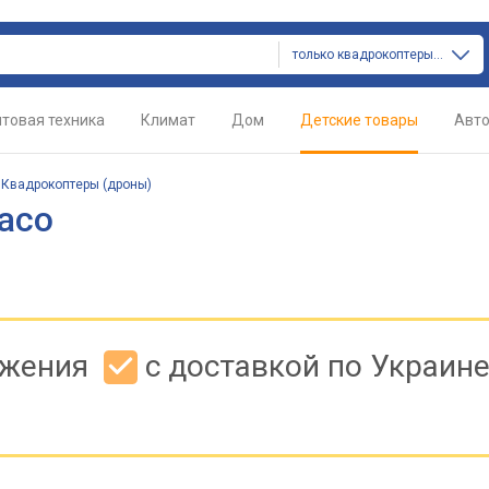
только квадрокоптеры (дроны)
товая техника
Климат
Дом
Детские товары
Авт
/
Квадрокоптеры (дроны)
aco
ожения
с доставкой по Украин