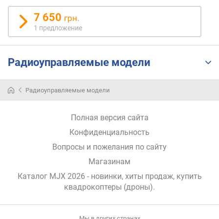
р
7 650
грн.
н
1 предложение
о
с
т
и
Радиоуправляемые модели
о
т
Радиоуправляемые модели
д
е
Полная версия сайта
ш
е
Конфиденциальность
в
Вопросы и пожелания по сайту
ы
Магазинам
х
к
Каталог MJX 2026
- новинки, хиты продаж,
купить
д
квадрокоптеры (дроны)
.
о
р
о
Мы в других странах