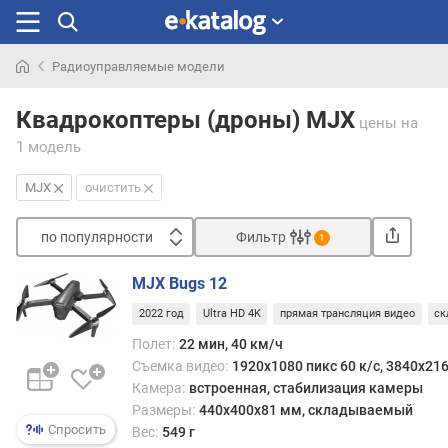
Радиоуправляемые модели
Искали
раньше
Квадрокоптеры (дроны) MJX
цены
на
1 модель
MJX
очистить
по популярности
Фильтр
1
Сортировать
MJX Bugs 12
п
2022 год
Ultra HD 4K
прямая трансляция видео
ск
о
п
Полет:
22 мин, 40 км/ч
о
Съемка видео:
1920x1080 пикс 60 к/с, 3840x216
п
Камера:
встроенная, cтабилизация камеры
у
Размеры:
440x400x81 мм, складываемый
л
Спросить
Вес:
549 г
я