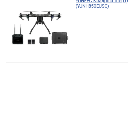
YUNEEC Квадрокоптер (
(YUNH850EUSC)