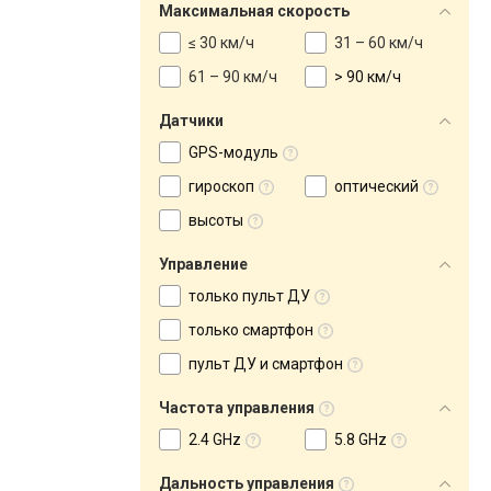
Максимальная скорость
≤ 30 км/ч
31 – 60 км/ч
61 – 90 км/ч
> 90 км/ч
Датчики
GPS-модуль
гироскоп
оптический
высоты
Управление
только пульт ДУ
только смартфон
пульт ДУ и смартфон
Частота управления
2.4 GHz
5.8 GHz
Дальность управления