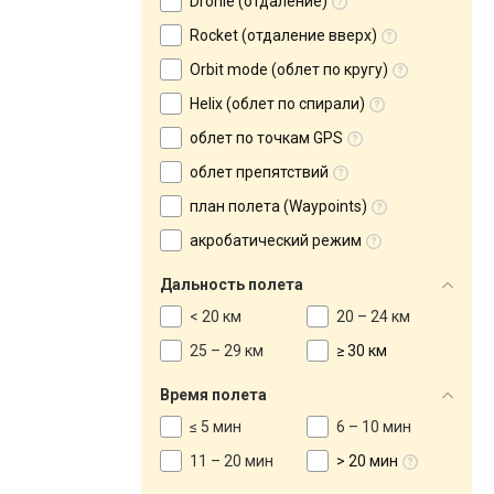
Dronie (отдаление)
Rocket (отдаление вверх)
Orbit mode (облет по кругу)
Helix (облет по спирали)
облет по точкам GPS
облет препятствий
план полета (Waypoints)
акробатический режим
Дальность полета
< 20 км
20 – 24 км
25 – 29 км
≥ 30 км
Время полета
≤ 5 мин
6 – 10 мин
11 – 20 мин
> 20 мин