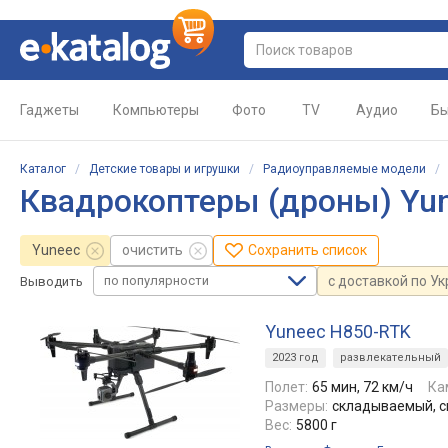
Гаджеты
Компьютеры
Фото
TV
Аудио
Бы
Каталог
/
Детские товары и игрушки
/
Радиоуправляемые модели
Квадрокоптеры (дроны) Yu
Yuneec
очистить
Сохранить список
по популярности
с доставкой по У
Выводить
Yuneec H850-RTK
2023 год
развлекательный
Полет:
65 мин, 72 км/ч
Ка
Размеры:
складываемый, 
Вес:
5800 г