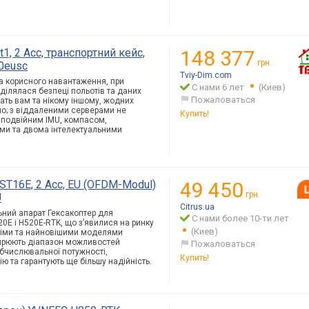
t1, 2 Acc, транспортний кейс,
148 377
грн.
50eusc
Tviy-Dim.com
та корисного навантаження, при
С нами 6 лет
(Киев)
ділялася безпеці польотів та даних
Пожаловаться
жать вам та нікому іншому, жодних
o; з віддаленими серверами не
Купить!
 подвійним IMU, компасом,
ми та двома інтелектуальними
ST16E, 2 Acc, EU (OFDM-Modul)
49 450
грн.
U
Citrus.ua
ьний апарат Гексакоптер для
С нами более 10-ти лет
0E і H520E-RTK, що з’явилися на ринку
(Киев)
нніми та найновішими моделями
ширюють діапазон можливостей
Пожаловаться
обчислювальної потужності,
Купить!
ю та гарантують ще більшу надійність.