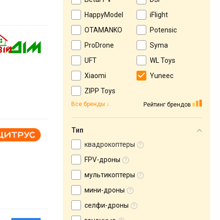
HappyModel
iFlight
OTAMANKO
Potensic
ProDrone
Syma
UFT
WL Toys
Xiaomi
Yuneec
ZIPP Toys
Все бренды
Рейтинг брендов
Тип
квадрокоптеры
FPV-дроны
мультикоптеры
мини-дроны
селфи-дроны