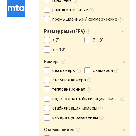
гоночные
развлекательные
промышленные / коммерческие
Размер рамы (FPV)
< 7"
7 – 8"
9 – 10"
Камера
без камеры
с камерой
съемная камера
тепловизионная
подвес для стабилизации камеры
cтабилизация камеры
камера с управлением
Съемка видео