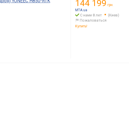
дрон) YUNEEC H850-RTK
144 199
грн.
MTA.ua
С нами 8 лет
(Киев)
Пожаловаться
Купить!