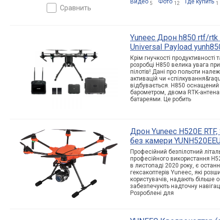
Видео
Фото
Где купить
5
12
1
сравнить
Yuneec Дрон h850 rtf/rtk 
Universal Payload yunh8
Крім гнучкості продуктивності 
розробці H850 велика увага при
пілотів! Дані про польоти нале
активацій чи «спілкування&r
aqu
відбувається. H850 оснащений
барометром, двома RTK-антена
батареями. Це робить
Дрон Yuneec H520E RTF, 
без камери YUNH520EE
Професійний безпілотний літал
професійного використання H52
в листопаді 2020 року, є оста
гексакоптерів Yuneec, які роз
користувачів, надають більше 
забезпечують надточну навігаці
Розроблені для