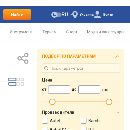
RU
Найти
Украина
Войти
о
Инструмент
Туризм
Спорт
Мода и аксессуары
ПОДБОР ПО ПАРАМЕТРАМ
Цена
от
до
грн.
Производители
Autel
Bambi
BetaFPV
DJI