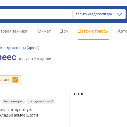
только квадрокоптеры (дроны)
товая техника
Климат
Дом
Детские товары
Авт
/
Квадрокоптеры (дроны)
neec
цены
на 4 модели
краине
error
без камеры
складываемый
мера:
отсутствует
складываемое шасси