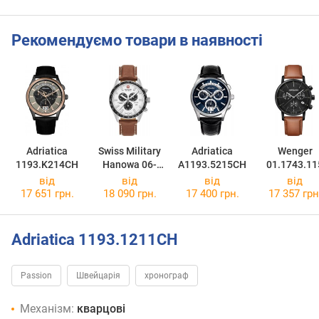
Рекомендуємо товари в наявності
Adriatica
Swiss Military
Adriatica
Wenger
1193.K214CH
Hanowa 06-
A1193.5215CH
01.1743.11
4314.04.001
від
від
від
від
17 651 грн.
18 090 грн.
17 400 грн.
17 357 грн
Adriatica 1193.1211CH
Passion
Швейцарія
хронограф
Механізм:
кварцові