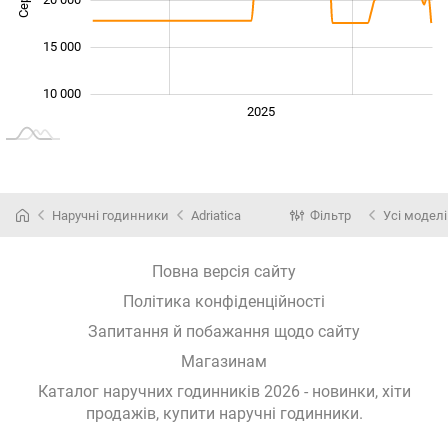
15 000
10 000
2024
2026
2027
2025
L
Наручні годинники
Adriatica
Фільтр
Усі моделі
Повна версія сайту
Політика конфіденційності
Запитання й побажання щодо сайту
Магазинам
Каталог наручних годинників 2026 - новинки, хіти
продажів,
купити наручні годинники
.