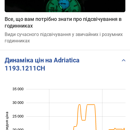
Все, що вам потрібно знати про підсвічування в
годинниках
Види сучасного підсвічування у звичайних і розумних
годинниках
Динаміка цін на Adriatica
1193.1211CH
35 000
 000
 000
0
30 000
Середня ціна
25 000
10 000
20 000