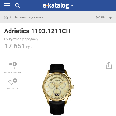
Наручні годинники
Фільтр
Шукали
раніше
Adriatica 1193.1211CH
Очікується у продажу
17 651
грн.
в порівняння
в список