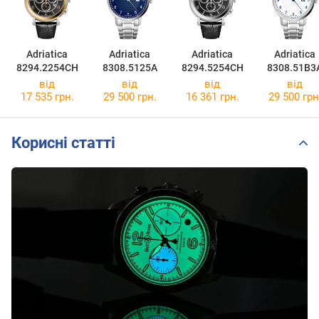
Adriatica
Adriatica
Adriatica
Adriatica
8294.2254CH
8308.5125A
8294.5254CH
8308.51B3
від
від
від
від
17 535 грн.
29 500 грн.
16 361 грн.
29 500 грн
Корисні статті