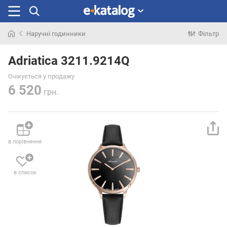
Наручні годинники
Фільтр
Шукали
раніше
Adriatica 3211.9214Q
Очікується у продажу
6 520
грн.
в порівняння
в список