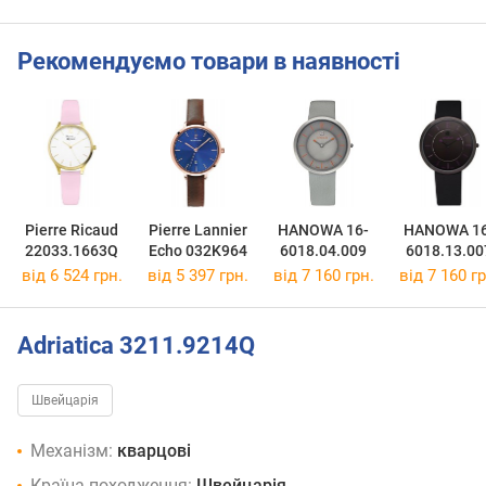
Рекомендуємо товари в наявності
Pierre Ricaud
Pierre Lannier
HANOWA 16-
HANOWA 16
22033.1663Q
Echo 032K964
6018.04.009
6018.13.00
від 6 524 грн.
від 5 397 грн.
від 7 160 грн.
від 7 160 гр
Adriatica 3211.9214Q
Швейцарія
Механізм:
кварцові
Країна походження:
Швейцарія