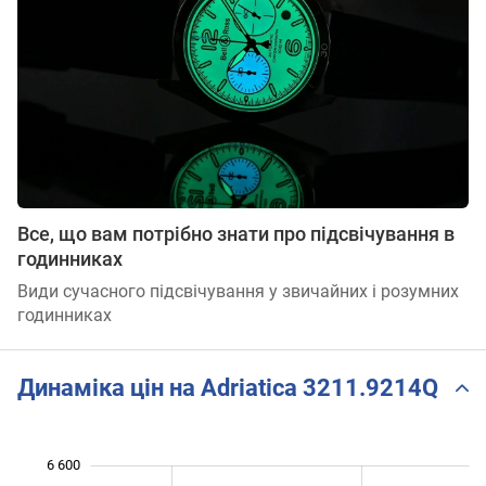
Все, що вам потрібно знати про підсвічування в
годинниках
Види сучасного підсвічування у звичайних і розумних
годинниках
Динаміка цін на Adriatica 3211.9214Q
6 600
 600
 700
 900
 100
 300
 800
 400