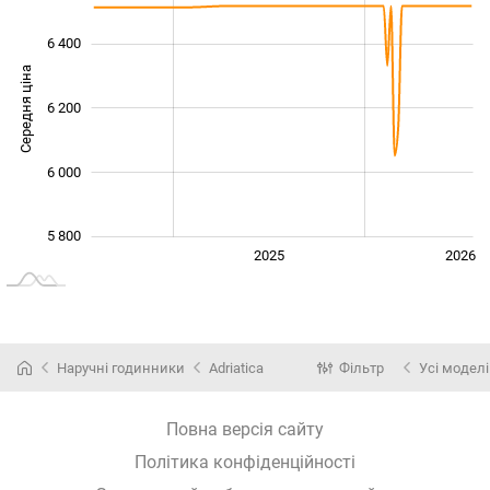
6 400
Середня ціна
6 200
5 800
6 000
5 800
2024
2027
2025
2026
L
Наручні годинники
Adriatica
Фільтр
Усі моделі
Повна версія сайту
Політика конфіденційності