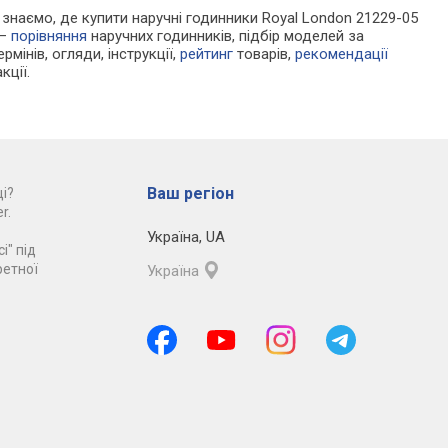
Ми знаємо, де купити наручні годинники Royal London 21229-05
 —
порівняння
наручних годинників, підбір моделей за
рмінів, огляди, інструкції,
рейтинг
товарів,
рекомендації
кції.
Ваш регіон
і?
r.
Україна
,
UA
і" під
ретної
Україна