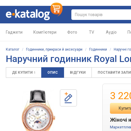
Гаджети
Комп'ютери
Фото
TV
Аудіо
П
Каталог
/
Годинники, прикраси й аксесуари
/
Годинники
/
Наручні г
Наручний годинник Royal Lo
ДЕ КУПИТИ
ОПИС
ВІДГУКИ
ПОСТАВИТИ ЗАП
1
3 22
Купит
Жіночі 
Маркетпле