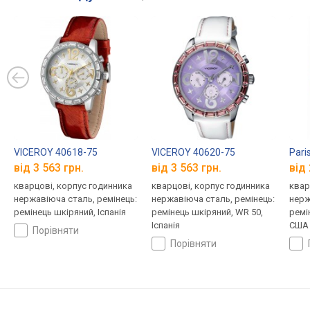
VICEROY 40618-75
VICEROY 40620-75
Pari
від 3 563 грн.
від 3 563 грн.
від 
кварцові, корпус годинника
кварцові, корпус годинника
квар
нержавіюча сталь, ремінець:
нержавіюча сталь, ремінець:
нерж
ремінець шкіряний, Іспанія
ремінець шкіряний, WR 50,
ремі
Іспанія
США
порівняти
порівняти