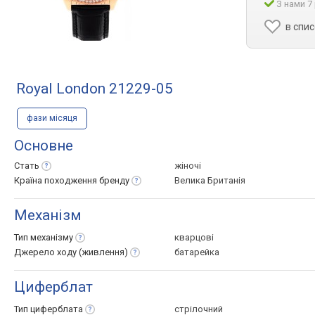
З нами 7
в спи
Royal London 21229-05
фази місяця
Основне
Стать
жіночі
Країна походження
бренду
Велика Британія
Механізм
Тип
механізму
кварцові
Джерело ходу
(живлення)
батарейка
Циферблат
Тип
циферблата
стрілочний