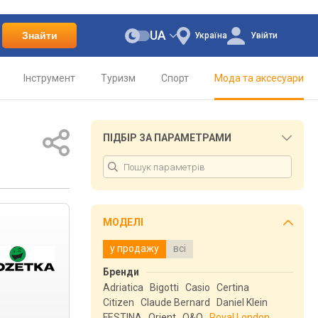
UA
Знайти
Україна
Увійти
Інструмент
Туризм
Спорт
Мода та аксесуари
ПІДБІР ЗА ПАРАМЕТРАМИ
МОДЕЛІ
у продажу
всі
Бренди
Adriatica
Bigotti
Casio
Certina
Citizen
Claude Bernard
Daniel Klein
FESTINA
Orient
Q&Q
Royal London