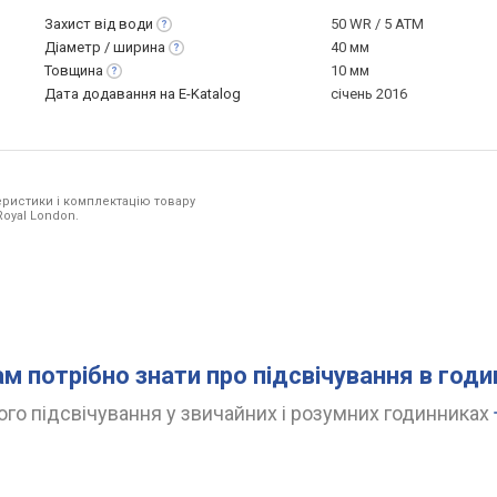
Захист від
води
50 WR / 5 ATM
Діаметр /
ширина
40 мм
Товщина
10 мм
Дата додавання на E-Katalog
січень 2016
ристики і комплектацію товару
Royal London.
ам потрібно знати про підсвічування в год
го підсвічування у звичайних і розумних годинниках