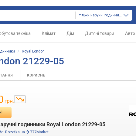
тільки наручні годинники
обутова техніка
Клімат
Дім
Дитячі товари
Авто
одинники
/
Royal London
ndon 21229-05
ИТАННЯ
КОРИСНЕ
0
грн.
и!
наручні годинники Royal London 21229-05
йс:
Rozetka.ua
777Market