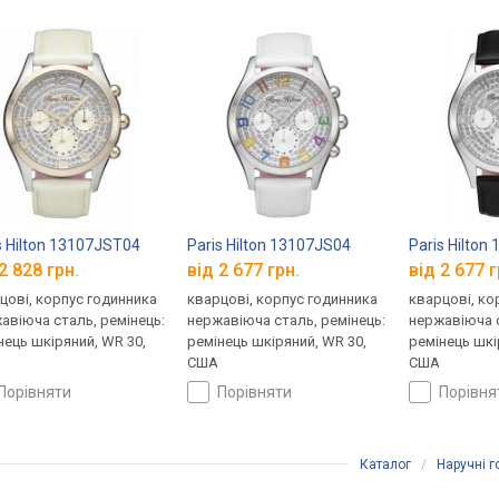
s Hilton 13107JST04
Paris Hilton 13107JS04
Paris Hilto
2 828 грн.
від 2 677 грн.
від 2 677 г
цові, корпус годинника
кварцові, корпус годинника
кварцові, ко
авіюча сталь, ремінець:
нержавіюча сталь, ремінець:
нержавіюча с
нець шкіряний, WR 30,
ремінець шкіряний, WR 30,
ремінець шкі
США
США
порівняти
порівняти
порівн
Каталог
/
Наручні 