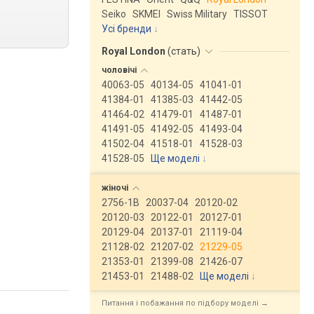
Seiko
SKMEI
Swiss Military
TISSOT
Усі бренди
Royal London
(
стать
)
чоловічі
40063-05
40134-05
41041-01
41384-01
41385-03
41442-05
41464-02
41479-01
41487-01
41491-05
41492-05
41493-04
41502-04
41518-01
41528-03
41528-05
Ще моделі
↓
жіночі
2756-1B
20037-04
20120-02
20120-03
20122-01
20127-01
20129-04
20137-01
21119-04
21128-02
21207-02
21229-05
21353-01
21399-08
21426-07
21453-01
21488-02
Ще моделі
↓
Питання і побажання по підбору моделі →