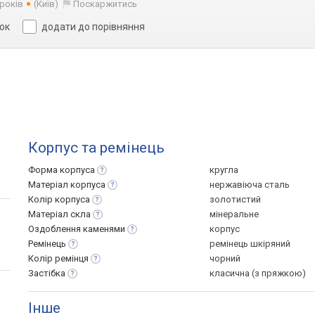
 років
(Київ)
Поскаржитись
сок
додати до порівняння
Корпус та ремінець
Форма
корпуса
кругла
Матеріал
корпуса
нержавіюча сталь
Колір
корпуса
золотистий
Матеріал
скла
мінеральне
Оздоблення
каменями
корпус
Ремінець
ремінець шкіряний
Колір
ремінця
чорний
Застібка
класична (з пряжкою)
Інше