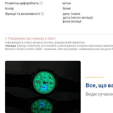
Розмітка
циферблата
мітки
Колір
білий
Функції та
можливості
день тижня
дата (число місяця)
фази місяця
Повідомити про помилку в описі
Інформація в описі моделі носить довідковий характер.
Завжди
перед покупкою уточнюйте у менеджера інтернет-магазину характе
Каталог Royal London 2026
- новинки, хіти продажів і найактуальніші моделі 
Все, що в
Види сучасно