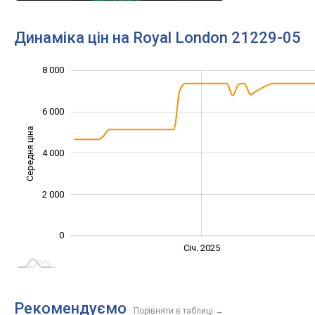
Динаміка цін на Royal London 21229-05
8 000
10 000
-2 000
-1 000
-4 000
1 000
3 000
5 000
6 000
Середня ціна
4 000
1 000
2 000
0
Січ. 2027
Лип.
Січ. 2025
L
Рекомендуємо
Порівняти в таблиці
→