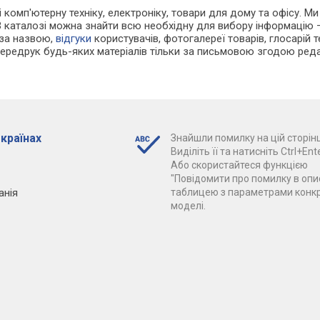
 і комп'ютерну техніку, електроніку, товари для дому та офісу. 
В каталозі можна знайти всю необхідну для вибору інформацію
 за назвою,
відгуки
користувачів, фотогалереї товарів, глосарій те
Передрук будь-яких матеріалів тільки за письмовою згодою реда
 країнах
Знайшли помилку на цій сторінц
Виділіть її та натисніть Ctrl+Ente
Або скористайтеся функцією
"Повідомити про помилку в опис
анія
таблицею з параметрами конк
моделі.