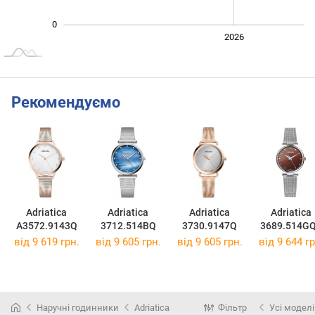
0
2024
2025
2028
2026
L
Рекомендуємо
Adriatica
Adriatica
Adriatica
Adriatica
A3572.9143Q
3712.514BQ
3730.9147Q
3689.514G
від 9 619 грн.
від 9 605 грн.
від 9 605 грн.
від 9 644 гр
Наручні годинники
Adriatica
Фільтр
Усі моделі