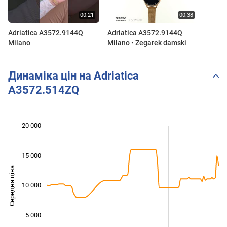
Adriatica A3572.9144Q
Adriatica A3572.9144Q
Milano
Milano • Zegarek damski
Динаміка цін на Adriatica
A3572.514ZQ
20 000
 000
 000
 000
15 000
Середня ціна
10 000
10 000
5 000