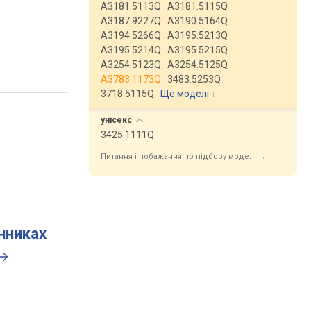
A3181.5113Q
A3181.5115Q
A3187.9227Q
A3190.5164Q
A3194.5266Q
A3195.5213Q
A3195.5214Q
A3195.5215Q
A3254.5123Q
A3254.5125Q
A3783.1173Q
3483.5253Q
3718.5115Q
Ще моделі
↓
унісекс
3425.1111Q
Питання і побажання по підбору моделі →
инниках