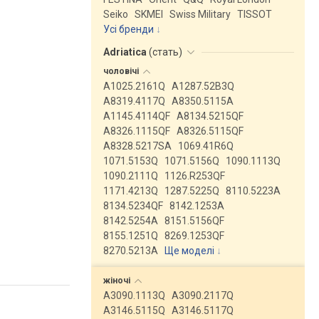
Seiko
SKMEI
Swiss Military
TISSOT
Усі бренди
Adriatica
(
стать
)
чоловічі
A1025.2161Q
A1287.52B3Q
A8319.4117Q
A8350.5115A
A1145.4114QF
A8134.5215QF
A8326.1115QF
A8326.5115QF
A8328.5217SA
1069.41R6Q
1071.5153Q
1071.5156Q
1090.1113Q
1090.2111Q
1126.R253QF
1171.4213Q
1287.5225Q
8110.5223A
8134.5234QF
8142.1253A
8142.5254A
8151.5156QF
8155.1251Q
8269.1253QF
8270.5213A
Ще моделі
↓
жіночі
A3090.1113Q
A3090.2117Q
A3146.5115Q
A3146.5117Q