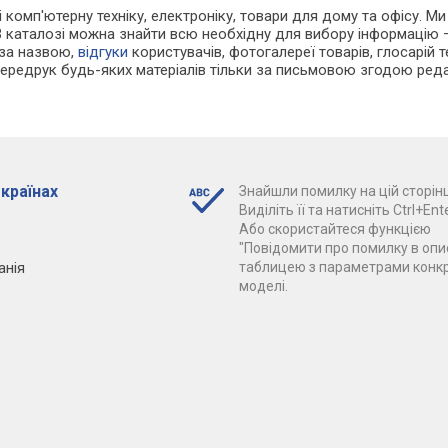
 і комп'ютерну техніку, електроніку, товари для дому та офісу. М
В каталозі можна знайти всю необхідну для вибору інформацію
 за назвою,
відгуки
користувачів, фотогалереї товарів, глосарій те
Передрук будь-яких матеріалів тільки за письмовою згодою реда
 країнах
Знайшли помилку на цій сторінц
Виділіть її та натисніть Ctrl+Ente
Або скористайтеся функцією
"Повідомити про помилку в опис
анія
таблицею з параметрами конк
моделі.