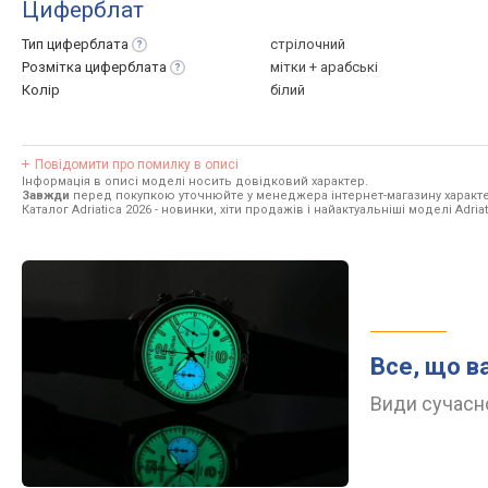
Циферблат
Тип
циферблата
стрілочний
Розмітка
циферблата
мітки + арабські
Колір
білий
Повідомити про помилку в описі
Інформація в описі моделі носить довідковий характер.
Завжди
перед покупкою уточнюйте у менеджера інтернет-магазину характе
Каталог Adriatica 2026
- новинки, хіти продажів і найактуальніші моделі Adriat
Все, що в
Види сучасно