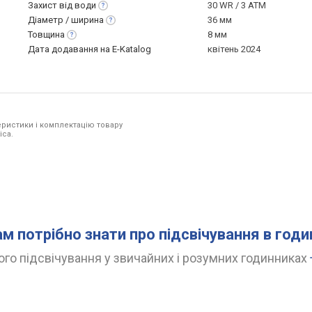
Захист від
води
30 WR / 3 ATM
Діаметр /
ширина
36 мм
Товщина
8 мм
Дата додавання на E-Katalog
квітень 2024
ристики і комплектацію товару
ica.
ам потрібно знати про підсвічування в год
го підсвічування у звичайних і розумних годинниках