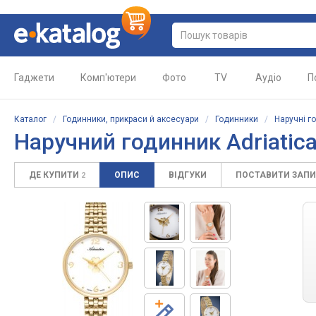
Гаджети
Комп'ютери
Фото
TV
Аудіо
П
Каталог
/
Годинники, прикраси й аксесуари
/
Годинники
/
Наручні г
Наручний годинник Adriatic
ДЕ КУПИТИ
ОПИС
ВІДГУКИ
ПОСТАВИТИ ЗАП
2