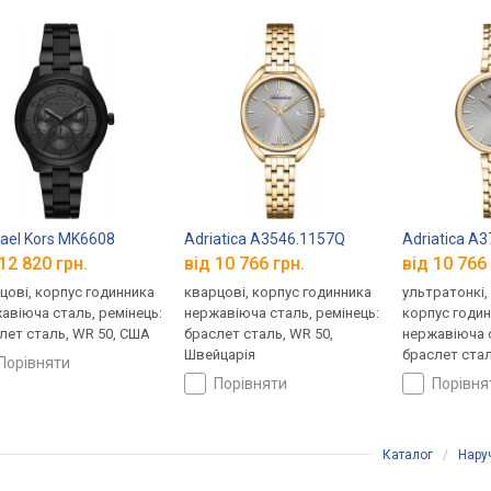
e 42938AA16M
ael Kors MK6608
Adriatica A3546.1157Q
Adriatica A
12 820 грн.
від 10 766 грн.
від 10 766 
цові, корпус годинника
кварцові, корпус годинника
ультратонкі,
авіюча сталь, ремінець:
нержавіюча сталь, ремінець:
корпус годи
лет сталь, WR 50, США
браслет сталь, WR 50,
нержавіюча с
Швейцарія
браслет стал
порівняти
Швейцарія
порівняти
порівн
Каталог
/
Нару