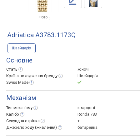
Фото
6
Adriatica A3783.1173Q
Швейцарія
Основне
Стать
жіночі
Країна походження
бренду
Швейцарія
Swiss
Made
Механізм
Тип
механізму
кварцові
Калібр
Ronda 783
Секундна
стрілка
+
Джерело ходу
(живлення)
батарейка