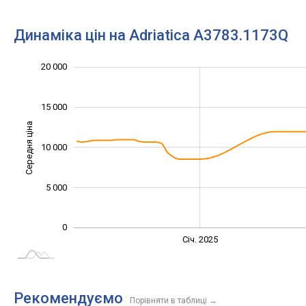
Динаміка цін на Adriatica A3783.1173Q
20 000
-10 000
25 000
-5 000
15 000
Середня ціна
10 000
10 000
5 000
0
Січ. 2027
Лип.
Січ. 2025
L
Рекомендуємо
Порівняти в таблиці
→