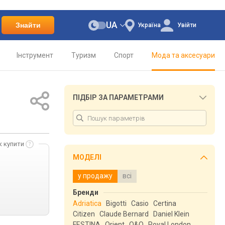
UA
Знайти
Україна
Увійти
Інструмент
Туризм
Спорт
Мода та аксесуари
ПІДБІР ЗА ПАРАМЕТРАМИ
к купити
МОДЕЛІ
у продажу
всі
Бренди
Adriatica
Bigotti
Casio
Certina
Citizen
Claude Bernard
Daniel Klein
FESTINA
Orient
Q&Q
Royal London