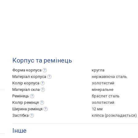
Корпус та ремінець
Форма
корпуса
кругла
Матеріал
корпуса
нержавіюча сталь
Колір
корпуса
золотистий
Матеріал
скла
мінеральне
Ремінець
браслет сталь
Колір
ремінця
золотистий
Ширина
ремінця
12 мм
Застібка
кліпса (розкладається)
Інше