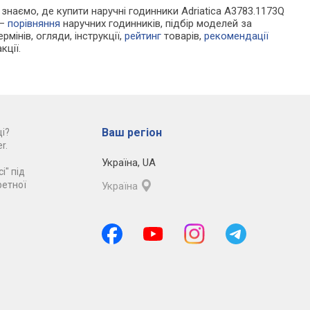
и знаємо, де купити наручні годинники Adriatica A3783.1173Q
 —
порівняння
наручних годинників, підбір моделей за
рмінів, огляди, інструкції,
рейтинг
товарів,
рекомендації
кції.
Ваш регіон
і?
r.
Україна
,
UA
і" під
ретної
Україна