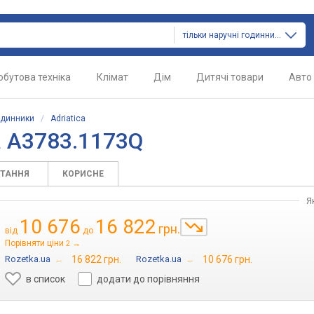
тільки наручні годинники
обутова техніка
Клімат
Дім
Дитячі товари
Авто
одинники
/
Adriatica
a A3783.1173Q
ИТАННЯ
КОРИСНЕ
Я
10 676
16 822
грн.
від
до
Порівняти ціни
→
2
Rozetka.ua
→
16 822 грн.
Rozetka.ua
→
10 676 грн.
в список
додати до порівняння