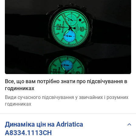
Все, що вам потрібно знати про підсвічування в
годинниках
Види сучасного підсвічування у звичайних і розумних
годинниках
Динаміка цін на Adriatica
A8334.1113CH