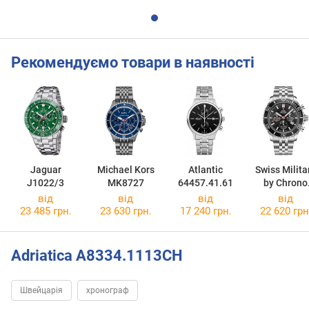
Рекомендуємо товари в наявності
Jaguar
Michael Kors
Atlantic
Swiss Milita
J1022/3
MK8727
64457.41.61
by Chrono
SM34103.0
від
від
від
від
23 485 грн.
23 630 грн.
17 240 грн.
22 620 грн
Adriatica A8334.1113CH
Швейцарія
хронограф