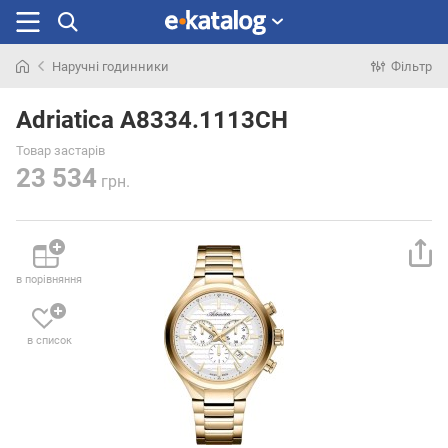
Наручні годинники
Фільтр
Шукали
раніше
Adriatica A8334.1113CH
Товар застарів
23 534
грн.
в порівняння
в список