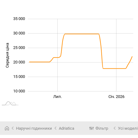
35 000
 000
 000
0
30 000
Середня ціна
25 000
10 000
20 000
15 000
10 000
Січ. 2025
Лип.
Лип.
Січ. 2026
L
Наручні годинники
Adriatica
Фільтр
Усі моделі