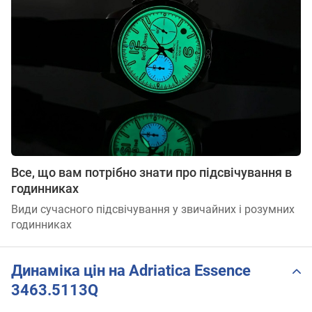
Все, що вам потрібно знати про підсвічування в
годинниках
Види сучасного підсвічування у звичайних і розумних
годинниках
Динаміка цін на Adriatica Essence
3463.5113Q