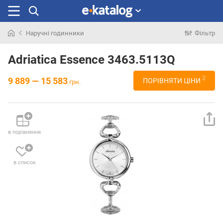
Наручні годинники
Фільтр
Шукали
раніше
Adriatica Essence 3463.5113Q
2
9 889 — 15 583
ПОРІВНЯТИ ЦІНИ
грн.
в порівняння
в список