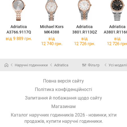
Adriatica
Michael Kors
Adriatica
Adriatica
A3766.9117Q
MK4388
3801.R113QZ
A3801.R116
2
від 9 889 грн.
від
від
від
12 740 грн.
12 726 грн.
12 726 грн
Наручні годинники
Adriatica
Фільтр
Усі моделі
Повна версія сайту
Політика конфіденційності
Запитання й побажання щодо сайту
Магазинам
Каталог наручних годинників 2026 - новинки, хіти
продажів,
купити наручні годинники
.